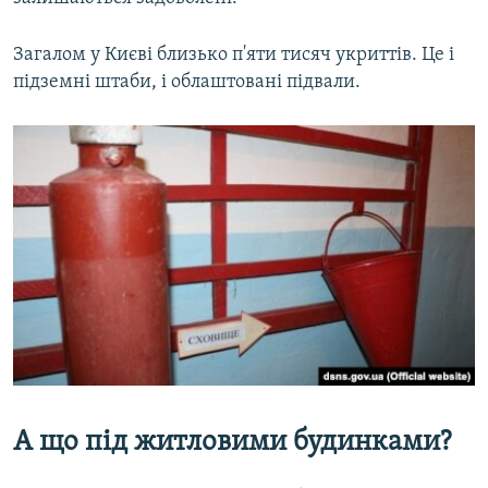
Загалом у Києві близько п'яти тисяч укриттів. Це і
підземні штаби, і облаштовані підвали.
А що під житловими будинками?