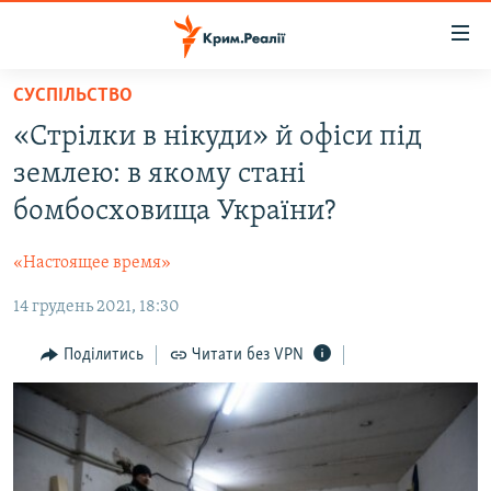
Доступність
посилання
Перейти
СУСПІЛЬСТВО
до
НОВИНИ
«Стрілки в нікуди» й офіси під
основного
ВОДА.КРИМ
матеріалу
землею: в якому стані
ВІДЕО ТА ФОТО
Перейти
бомбосховища України?
до
ПОЛІТИКА
основної
«Настоящее время»
БЛОГИ
навігації
Перейти
14 грудень 2021, 18:30
ПОГЛЯД
до
ІНТЕРВ'Ю
Поділитись
Читати без VPN
пошуку
ВСЕ ЗА ДЕНЬ
СПЕЦПРОЕКТИ
ЯК ОБІЙТИ БЛОКУВАННЯ
ДЕПОРТАЦІЯ