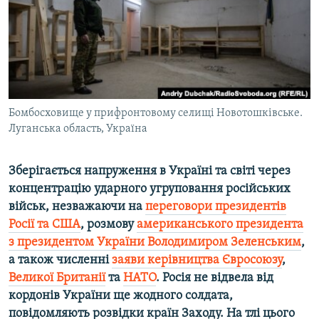
ВІДЕОУРОКИ «ELIFBE»
Русский
СВІДЧЕННЯ ОКУПАЦІЇ
Qırımtatar
УКРАЇНСЬКА ПРОБЛЕМА КРИМУ
ДОЛУЧАЙСЯ!
ІНФОГРАФІКА
Бомбосховище у прифронтовому селищі Новотошківське.
Луганська область, Україна
Усі сайти RFE/RL
Зберігається напруження в Україні та світі через
концентрацію ударного угруповання російських
військ, незважаючи на
переговори президентів
Росії та США
, розмову
американського президента
з президентом України Володимиром Зеленським
,
а також численні
заяви керівництва Євросоюзу
,
Великої Британії
та
НАТО
. Росія не відвела від
кордонів України ще жодного солдата,
повідомляють розвідки країн Заходу. На тлі цього