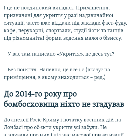
І це не поодинокий випадок. Приміщення,
призначені для укриття у разі надзвичайної
ситуації, часто вже віддали під заклади фаст-фуду,
кафе, перукарні, спортзали, студії йоги та танців –
під різноманітні форми ведення малого бізнесу.
– У вас там написано «Укриття», це десь тут?
– Без поняття. Напевно, це все і є (вказує на
приміщення, в якому знаходиться – ред.)
До 2014-го року про
бомбосховища ніхто не згадував
До анексії Росіє Криму і початку воєнних дій на
Донбасі про об'єкти укриття усі забули. Не
згадували про них і під час масової приватизації .