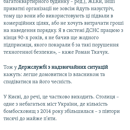
багатоквартирного будинку – ред.), ЖЕКи, інші
приватні організації не зовсім йдуть назустріч,
тому що вони або використовують ці підвали в
комерційних цілях, або не хочуть витрачати гроші
на наведення порядку. Я в системі ДСНС працюю з
кінця 90-х років, я не бачив ще жодного
підприємця, якого покарали б за такі порушення
техногенної безпеки», – каже Роман Ткачук.
Тож у
Держслужбі з надзвичайних ситуацій
кажуть: легше домовитися із власником та
сподіватися на його чесність.
У Києві, до речі, це частково виходить. Столиця –
одне з небагатьох міст України, де кількість
бомбосховищ з 2014 року збільшилася – з півтори
тисячі до майже п'яти.