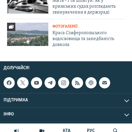
Мить – і ти шпигун. Як у
кримських судах розглядають
звинувачення в держзраді
ФОТОГАЛЕРЕЇ
Краса Сімферопольського
водосховища та занедбаність
довкола
ДОЛУЧАЙСЯ!
ПІДТРИМКА
ІНФО
© Крим.Реалії, 2026 | Усі права застережено.
КТА
РУС