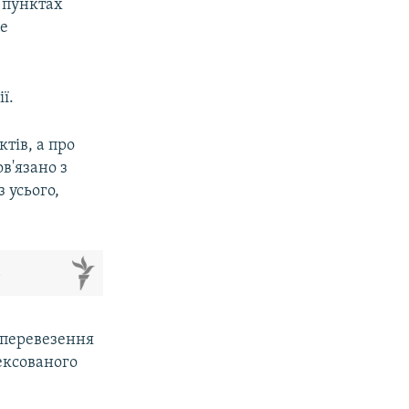
 пунктах
де
ї.
тів, а про
в'язано з
 усього,
м
 перевезення
ексованого