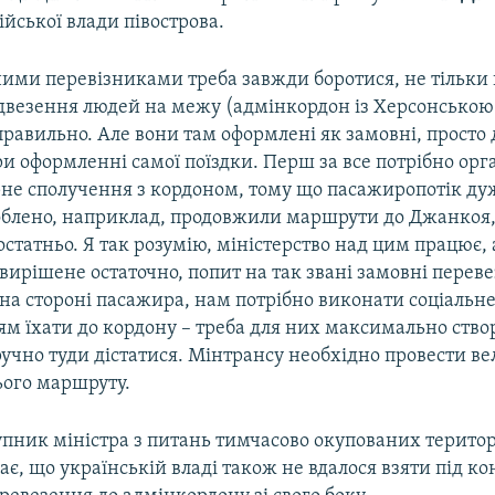
сійської влади півострова.
ними перевізниками треба завжди боротися, не тільки
підвезення людей на межу (адмінкордон із Херсонською
 правильно. Але вони там оформлені як замовні, просто
 оформленні самої поїздки. Перш за все потрібно орг
ярне сполучення з кордоном, тому що пасажиропотік ду
облено, наприклад, продовжили маршрути до Джанкоя,
остатньо. Я так розумію, міністерство над цим працює, 
вирішене остаточно, попит на так звані замовні перев
на стороні пасажира, нам потрібно виконати соціальн
м їхати до кордону – треба для них максимально ство
учно туди дістатися. Мінтрансу необхідно провести ве
ього маршруту.
пник міністра з питань тимчасово окупованих терито
ає, що українській владі також не вдалося взяти під ко