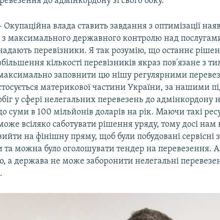
ревезення до адмінкордону зі свого боку.
– Окупаційна влада ставить завдання з оптимізації ная
і з максимального державного контролю над послугами
надають перевізники. Я так розумію, що останнє ріше
збільшення кількості перевізників якраз пов'язане з ти
максимально заповнити цю нішу регулярними переве
стосується материкової частини України, за нашими п
обіг у сфері нелегальних перевезень до адмінкордону 
до суми в 100 мільйонів доларів на рік. Маючи такі ресу
може всіляко саботувати рішення уряду, тому досі нам 
вийти на фінішну пряму, щоб були побудовані сервісні 
 та можна було оголошувати тендер на перевезення. Ал
о, а держава не може заборонити нелегальні перевезе
.