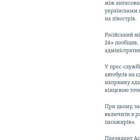
між анексова
українським г
на півострів.
Російський м
24» пообіцяв,
адміністратив
У прес-служб
автобусів на
напрямку адмі
кінцевою точ
При цьому, з
включити в ро
пасажирів».
Президент Ас