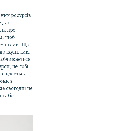
вних ресурсів
, які
ння про
м, щоб
зеннями. Що
ідрахунками,
наближається
рси, це лобі
не вдається
зони з
е сьогодні це
ння без