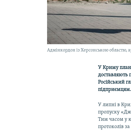
Адмінкордон із Херсонською областю, а
У Криму план
доставляють 
Російський гл
підприємцям
У липні в Кр
пропуску «Дж
Тим часом у к
протоколів з