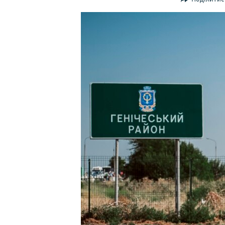
ВІДЕОУРОКИ «ELIFBE»
СВІДЧЕННЯ ОКУПАЦІЇ
УКРАЇНСЬКА ПРОБЛЕМА КРИМУ
ІНФОГРАФІКА