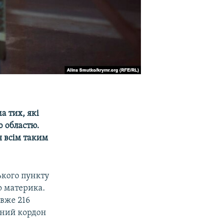
а тих, які
ю областю.
я всім таким
ького пункту
о материка.
вже 216
вний кордон