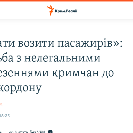
ати возити пасажирів»:
ьба з нелегальними
езеннями кримчан до
кордону
ка
18:35
ь
Читати без VPN