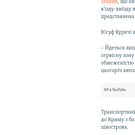
заявив
, що о
в'їзду-виїзду
представлена 
Юсуф Куркчі в
– Йдеться ли
сервісну зону
обмеженістю 
цьогоріч авто
КР в YouTube
Транспортни
до Криму з бо
півострова.