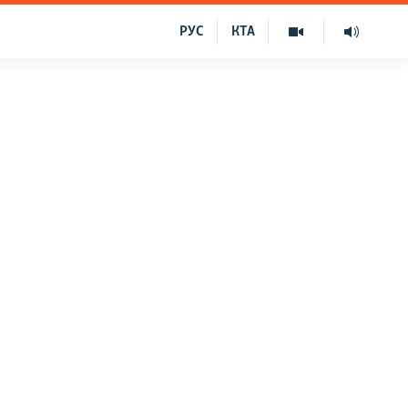
РУС
КТА