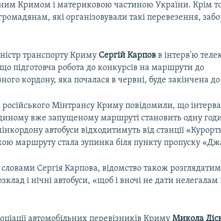
ним Кримом і материковою частиною України. Крім тог
ромадянам, які організовували такі перевезення, забо
іністр транспорту Криму
Сергій
Карпов
в інтерв'ю тел
 що підготовча робота до конкурсів на маршрути до
ного кордону, яка почалася в червні, буде закінчена до
і російського Мінтрансу Криму повідомили, що інтерва
 єдиному вже запущеному маршруті становить одну годи
нкордону автобуси відходитимуть від станції «Курортн
кою маршруту стала зупинка біля пункту пропуску «Дж
а словами Сергія Карпова, відомство також розглядати
зклад і нічні автобуси, «щоб і вночі не дати нелегалам
оціації автомобільних перевізників Криму
Микола
Діс