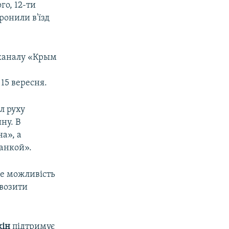
о, 12-ти
ронили в'їзд
еканалу «Крым
 15 вересня.
л руху
ну. В
а», а
анкой».
ме можливість
 возити
кін
підтримує