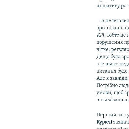
ініціативу ро
– Із нелегаль
організації 
КР
), тобто це
порушення при
чітке, регул
Дещо було зр
але цього нед
питання буде 
Але я завжди 
Потрібно людя
умови, щоб зр
оптимізації ц
Перший засту
Куркчі
зазнач