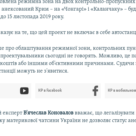
новлена режимна зона на двох контрольно-пропускних
 в анексований Крим – на «Чонгарі» і «Каланчаку» – бу
до 15 листопада 2019 року.
казує на те, що цей проект не включає в себе автостанці
ше про облаштування режимної зони, контрольних пунк
 проектувальники сьогодні не говорять. Можливо, це по
коштів або іншими об'єктивними причинами. Судячи з
станції можуть не з'явитися.
КР в Facebook
КР в мобильно
й експерт
В'ячеслав
Коновалов
вважає, що легалізувати
ку материкової чатсини України не дозволяє статус ан