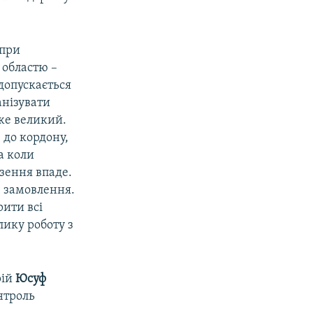
 при
 областю –
 допускається
анізувати
же великий.
 до кордону,
а коли
езення впаде.
е замовлення.
рити всі
лику роботу з
рій
Юсуф
нтроль