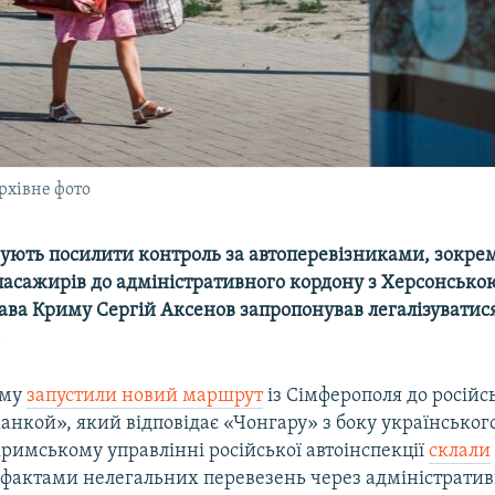
рхівне фото
ують посилити контроль за автоперевізниками, зокрем
пасажирів до адміністративного кордону з Херсонсько
ава Криму Сергій Аксенов запропонував легалізуватис
.
иму
запустили новий маршрут
із Сімферополя до російс
анкой», який відповідає «Чонгару» з боку українськог
римському управлінні російської автоінспекції
склали
а фактами нелегальних перевезень через адміністрати