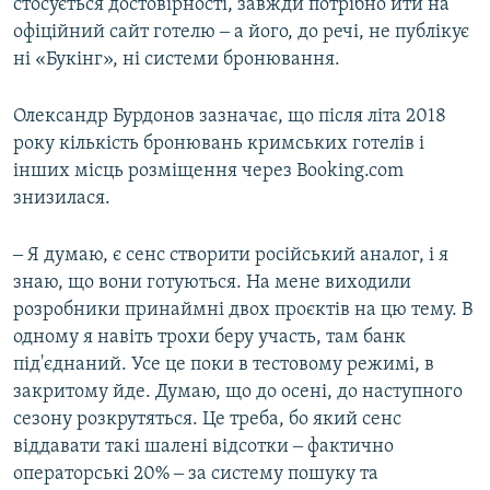
стосується достовірності, завжди потрібно йти на
офіційний сайт готелю ‒ а його, до речі, не публікує
ні «Букінг», ні системи бронювання.
Олександр Бурдонов зазначає, що після літа 2018
року кількість бронювань кримських готелів і
інших місць розміщення через Booking.com
знизилася.
‒ Я думаю, є сенс створити російський аналог, і я
знаю, що вони готуються. На мене виходили
розробники принаймні двох проєктів на цю тему. В
одному я навіть трохи беру участь, там банк
під'єднаний. Усе це поки в тестовому режимі, в
закритому йде. Думаю, що до осені, до наступного
сезону розкрутяться. Це треба, бо який сенс
віддавати такі шалені відсотки ‒ фактично
операторські 20% ‒ за систему пошуку та