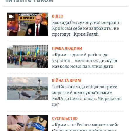
Читайте також
ВІДЕО
Блокада без сухопутної операції:
Крим сам себе не заправить і не
прогодує | Крим.Реалії
ПРАВА ЛЮДИНИ
«Крим – єдиний регіон, де
українці – меншість»: дискусія
навколо нової пам'ятної дати
ВІЙНА ТА КРИМ
Російська влада обіцяє закрити
морський шлях українським
БпЛА до Севастополя. Чи реально
це?
СУСПІЛЬСТВО
«Крим – не Росія»: маркетплейс