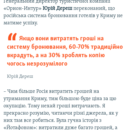
Генеральний директор туристичної компанії
«Орион-Интур»
Юрій Дереш
переконаний, що
російська система бронювання готелів у Криму не
матиме успіху.
Якщо вони витратять гроші на
систему бронювання, 60-70% традиційно
вкрадуть, а на 30% зроблять копію
чогось незрозумілого
Юрій Дереш
– Чим більше Росія витратить грошей на
утримання Криму, тим більшою буде ціна за цю
окупацію. Тому нехай гроші витрачають. Я
прекрасно розумію, читаючи різні джерела, як у
них там все робиться. Була гучна історія з
«Йотафоном»: витратили дуже багато грошей, а