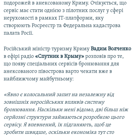
подорожей в анексованому Криму. Очікується, що
сервіс має стати однією з пілотних послуг у сфері
нерухомості в рамках IT-платформи, яку
створюють Росреєстр та Федеральна кадастрова
палата Росії.
Російський міністр туризму Криму
Вадим Волченко
в ефірі радіо
«Спутник в Крыму»
розповів про те,
що появу спеціальних сервісів бронювання для
анексованого півострова варто чекати вже в
найближчому майбутньому:
«Явно є колосальний запит на незалежну від
зовнішніх неросійських впливів систему
бронювання. Наскільки мені відомо, дві більш ніж
серйозні структури займаються розробкою цього
сервісу. Я впевнений, їх підганяють, щоб це
зробити швидше, оскільки економіка тут сто