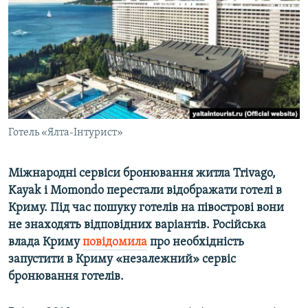
ВІДЕОУРОКИ «ELIFBE»
Русский
СВІДЧЕННЯ ОКУПАЦІЇ
Qırımtatar
УКРАЇНСЬКА ПРОБЛЕМА КРИМУ
ДОЛУЧАЙСЯ!
ІНФОГРАФІКА
Готель «Ялта-Інтурист»
Усі сайти RFE/RL
Міжнародні сервіси бронювання житла Trivago,
Kayak і Momondo перестали відображати готелі в
Криму. Під час пошуку готелів на півострові вони
не знаходять відповідних варіантів. Російська
влада Криму
повідомила
про необхідність
запустити в Криму «незалежний» сервіс
бронювання готелів.