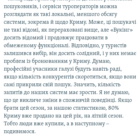
пошуковиків, і сервіси туроператорів можна
розглядати як такі локальні, меншого обсягу
системи, зокрема й щодо Криму. Може, ці пошукачі
не такі відомі, як перераховані вище, але «Букінг»
досить відомий і продовжує працювати в
обмеженому функціоналі. Відповідно, у туристів
залишився вибір, він досить солідний, і у них немає
проблем із бронюванням у Криму. Думаю,
професійні учасники галузі будуть навіть раді,
якщо кількість конкурентів скоротиться, якщо вони
самі прикрили свій пошук. Значить, кількість
запитів до наших систем має зрости. Я не думаю,
що це викличе зміни в споживчій поведінці. Якщо
брати цей сезон, за нашою статистикою, 80%
Криму вже продано на цей рік, на літній сезон.
Тобто люди вже купили, а в наступному ‒
подивимося.