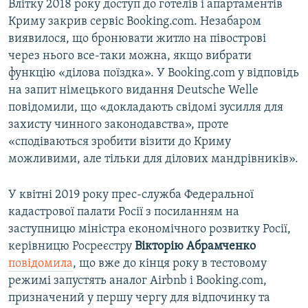
Влітку 2018 року доступ до готелів і апартаментів
Криму закрив сервіс Booking.com. Незабаром
виявилося, що бронювати житло на півострові
через нього все-таки можна, якщо вибрати
функцію «ділова поїздка». У Booking.com у відповідь
на запит німецького видання Deutsche Welle
повідомили, що «докладають свідомі зусилля для
захисту чинного законодавства», проте
«сподіваються зробити візити до Криму
можливими, але тільки для ділових мандрівників».
У квітні 2019 року прес-служба Федеральної
кадастрової палати Росії з посиланням на
заступницю міністра економічного розвитку Росії,
керівницю Росреєстру
Вікторію Абрамченко
повідомила
, що вже до кінця року в тестовому
режимі запустять аналог Airbnb і Booking.com,
призначений у першу чергу для відпочинку та