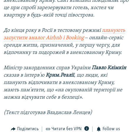
анексованому Криму. Сайт компанії повідомляє про
це при спробі зарезервувати готель, хостел чи
квартиру в будь-якій точці півострова.
До кінця року в Росії в тестовому режимі
планують
запустити аналог Airbnb і Booking
‒ онлайн-сервіс
оренди житла, призначений, у першу чергу, для
відпочинку та подорожей в анексованому Криму.
Міністр закордонних справ України
Павло Клімкін
сказав в інтерв'ю
Крим.Реалії
, що люди, які
планують відпочивати в анексованому Криму,
мають пам'ятати, що «на окупованій території не
можна відчувати себе в безпеці».
(Текст підготував Владислав Ленцев)
Поділитись
Читати без VPN
Follow us