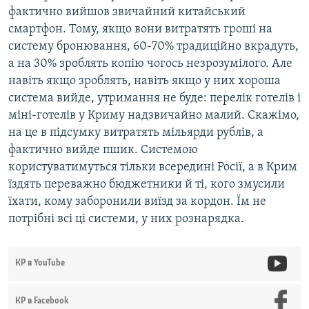
фактично вийшов звичайний китайський
смартфон. Тому, якщо вони витратять гроші на
систему бронювання, 60-70% традиційно вкрадуть,
а на 30% зроблять копію чогось незрозумілого. Але
навіть якщо зроблять, навіть якщо у них хороша
система вийде, утримання не буде: перелік готелів і
міні-готелів у Криму надзвичайно малий. Скажімо,
на це в підсумку витратять мільярди рублів, а
фактично вийде пшик. Системою
користуватимуться тільки всередині Росії, а в Крим
їздять переважно бюджетники й ті, кого змусили
їхати, кому заборонили виїзд за кордон. Їм не
потрібні всі ці системи, у них рознарядка.
КР в YouTube
КР в Facebook