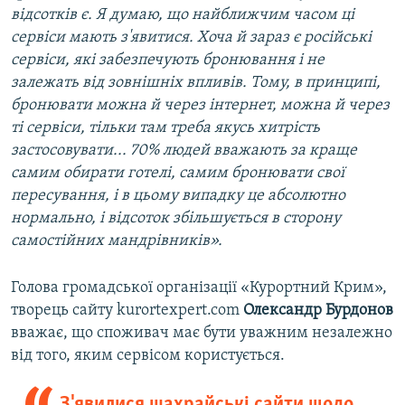
відсотків є. Я думаю, що найближчим часом ці
сервіси мають з'явитися. Хоча й зараз є російські
сервіси, які забезпечують бронювання і не
залежать від зовнішніх впливів. Тому, в принципі,
бронювати можна й через інтернет, можна й через
ті сервіси, тільки там треба якусь хитрість
застосовувати... 70% людей вважають за краще
самим обирати готелі, самим бронювати свої
пересування, і в цьому випадку це абсолютно
нормально, і відсоток збільшується в сторону
самостійних мандрівників».
Голова громадської організації «Курортний Крим»,
творець сайту kurortexpert.com
Олександр Бурдонов
вважає, що споживач має бути уважним незалежно
від того, яким сервісом користується.
З'явилися шахрайські сайти щодо