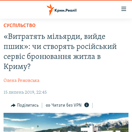
Доступність
посилання
Перейти
СУСПІЛЬСТВО
до
НОВИНИ
«Витратять мільярди, вийде
основного
ВОДА.КРИМ
матеріалу
пшик»: чи створять російський
ВІДЕО ТА ФОТО
Перейти
сервіс бронювання житла в
до
ПОЛІТИКА
Криму?
основної
БЛОГИ
навігації
Олена Ремовська
Перейти
ПОГЛЯД
до
15 липень 2019, 22:45
ІНТЕРВ'Ю
пошуку
ВСЕ ЗА ДЕНЬ
Поділитись
Читати без VPN
СПЕЦПРОЕКТИ
ЯК ОБІЙТИ БЛОКУВАННЯ
ДЕПОРТАЦІЯ