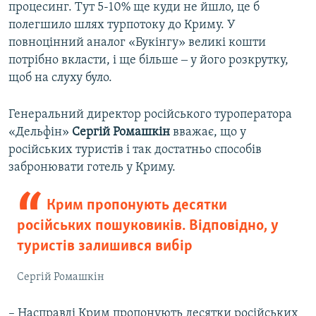
процесинг. Тут 5-10% ще куди не йшло, це б
полегшило шлях турпотоку до Криму. У
повноцінний аналог «Букінгу» великі кошти
потрібно вкласти, і ще більше ‒ у його розкрутку,
щоб на слуху було.
Генеральний директор російського туроператора
«Дельфін»
Сергій
Ромашкін
вважає, що у
російських туристів і так достатньо способів
забронювати готель у Криму.
Крим пропонують десятки
російських пошуковиків. Відповідно, у
туристів залишився вибір
Сергій Ромашкін
– Насправді Крим пропонують десятки російських