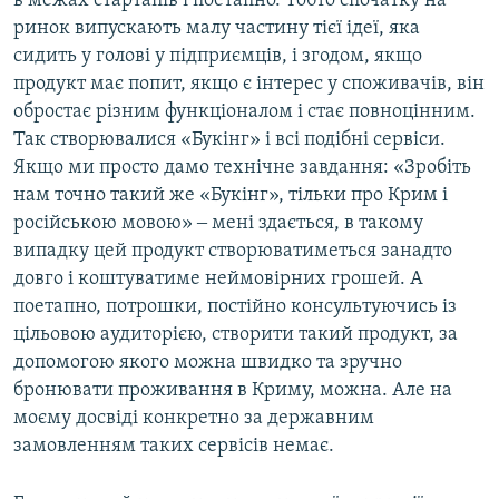
в межах стартапів і поетапно. Тобто спочатку на
ринок випускають малу частину тієї ідеї, яка
сидить у голові у підприємців, і згодом, якщо
продукт має попит, якщо є інтерес у споживачів, він
обростає різним функціоналом і стає повноцінним.
Так створювалися «Букінг» і всі подібні сервіси.
Якщо ми просто дамо технічне завдання: «Зробіть
нам точно такий же «Букінг», тільки про Крим і
російською мовою» ‒ мені здається, в такому
випадку цей продукт створюватиметься занадто
довго і коштуватиме неймовірних грошей. А
поетапно, потрошки, постійно консультуючись із
цільовою аудиторією, створити такий продукт, за
допомогою якого можна швидко та зручно
бронювати проживання в Криму, можна. Але на
моєму досвіді конкретно за державним
замовленням таких сервісів немає.