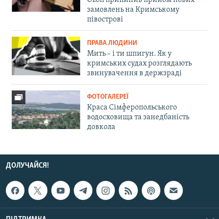
Ozon припинив прийом нових
замовлень на Кримському
півострові
ПРАВА ЛЮДИНИ
Мить – і ти шпигун. Як у
кримських судах розглядають
звинувачення в держзраді
ФОТОГАЛЕРЕЇ
Краса Сімферопольського
водосховища та занедбаність
довкола
ДОЛУЧАЙСЯ!