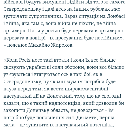
військові будуть вимушені відійти від того ж самого
Сєвєродонецьку і далі десь на інших рубежах вже
зустрічати супротивника. Зараз ситуація на Донбасі
і війна, яка там є, вона війна не піхоти, це війна
артилерії. Поки у росіян буде перевага в артилерії і
перевага в повітрі - їх просування буде постійним»,
– пояснює Михайло Жирохов.
«Коли Росія несе такі втрати і коли їх все більше
сковують українські сили оборони, вони все більше
ув’язуються і втягуються ось в такі бої, як в
Сєвєродонецьку, ну як мінімум їм потрібна буде
пауза перед тим, як вести широкомасштабні
наступальні дії на Донеччині, тому що на сьогодні
казати, що є такий надпотенціал, який дозволив би
захопити Донецьку область, не доводиться – їм
потрібно буде поповнення сил. Дві мети, перша
мета – це зупинити їх наступальний потенціал,