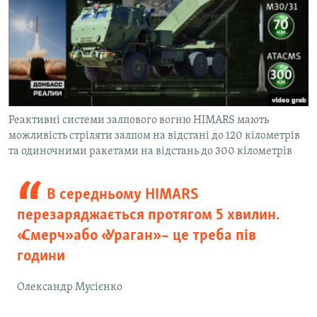
Реактивні системи залпового вогню HIMARS мають
можливість стріляти залпом на відстані до 120 кілометрів
та одиночними ракетами на відстань до 300 кілометрів
В середньому HIMARS
перезаряджається протягом 5 хвилин.
«Смерч» або «Ураган» – це треба пів
години
Олександр Мусієнко