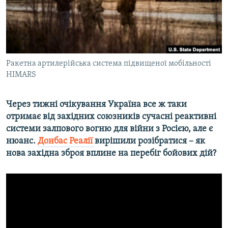
ВІДЕОУРОКИ «ELIFBE»
Русский
СВІДЧЕННЯ ОКУПАЦІЇ
Qırımtatar
УКРАЇНСЬКА ПРОБЛЕМА КРИМУ
ДОЛУЧАЙСЯ!
Ракетна артилерійська система підвищеної мобільності
ІНФОГРАФІКА
HIMARS
Через тижні очікування Україна все ж таки
Усі сайти RFE/RL
отримає від західних союзників сучасні реактивні
системи залпового вогню для війни з Росією, але є
нюанс.
Донбас Реалії
вирішили розібратися – як
нова західна зброя вплине на перебіг бойових дій?