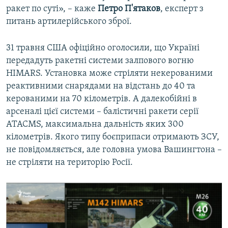
ракет по суті», – каже
Петро П'ятаков
, експерт з
питань артилерійського зброї.
31 травня США офіційно оголосили, що Україні
передадуть ракетні системи залпового вогню
HIMARS. Установка може стріляти некерованими
реактивними снарядами на відстань до 40 та
керованими на 70 кілометрів. А далекобійні в
арсеналі цієї системи – балістичні ракети серії
ATACMS, максимальна дальність яких 300
кілометрів. Якого типу боєприпаси отримають ЗСУ,
не повідомляється, але головна умова Вашингтона –
не стріляти на територію Росії.