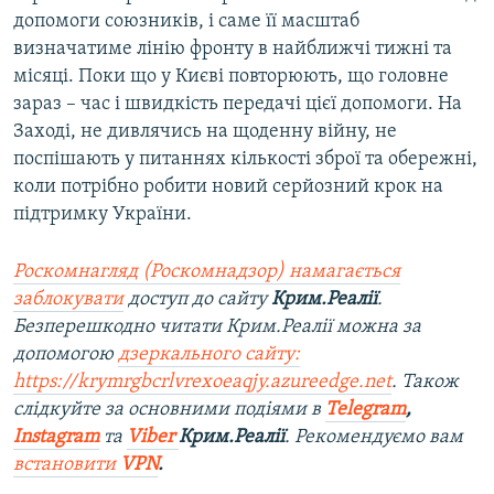
допомоги союзників, і саме її масштаб
визначатиме лінію фронту в найближчі тижні та
місяці. Поки що у Києві повторюють, що головне
зараз – час і швидкість передачі цієї допомоги. На
Заході, не дивлячись на щоденну війну, не
поспішають у питаннях кількості зброї та обережні,
коли потрібно робити новий серйозний крок на
підтримку України.
Роскомнагляд (Роскомнадзор) намагається
заблокувати
доступ до сайту
Крим.Реалії
.
Безперешкодно читати Крим.Реалії можна за
допомогою
дзеркального сайту:
https://krymrgbcrlvrexoeaqjy.azureedge.net
. Також
слідкуйте за основними подіями в
Telegram
,
Instagram
та
Viber
Крим.Реалії
. Рекомендуємо вам
встановити
VPN
.