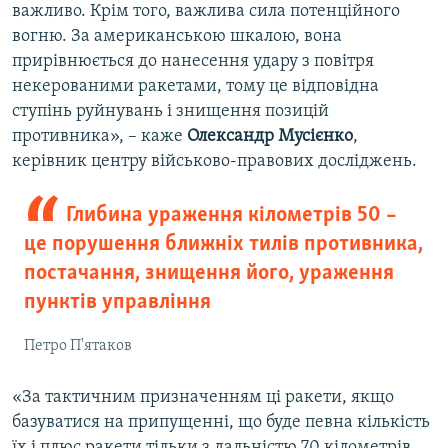
важливо. Крім того, важлива сила потенційного
вогню. За американською шкалою, вона
прирівнюється до нанесення удару з повітря
некерованими ракетами, тому це відповідна
ступінь руйнувань і знищення позицій
противника», – каже
Олександр Мусієнко
,
керівник центру військово-правових досліджень.
Глибина ураження кілометрів 50 –
це порушення ближніх тилів противника,
постачання, знищення його, ураження
пунктів управління
Петро П'ятаков
«За тактичним призначенням ці ракети, якщо
базуватися на припущенні, що буде певна кількість
їх і плюс ракети тільки з дальністю 70 кілометрів,