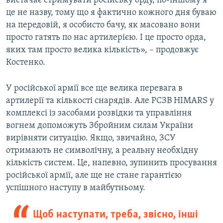
вистачає стримувати російську орду, по-іншому я
це не назву, тому що я фактично кожного дня буваю
на передовій, я особисто бачу, як масовано вони
просто гатять по нас артилерією. І це просто орда,
яких там просто велика кількість», – продовжує
Костенко.
У російської армії все ще велика перевага в
артилерії та кількості снарядів. Але РСЗВ HIMARS у
комплексі із засобами розвідки та управління
вогнем допоможуть Збройним силам України
вирівняти ситуацію. Якщо, звичайно, ЗСУ
отримають не символічну, а реальну необхідну
кількість систем. Це, напевно, зупинить просування
російської армії, але ще не стане гарантією
успішного наступу в майбутньому.
Щоб наступати, треба, звісно, інші