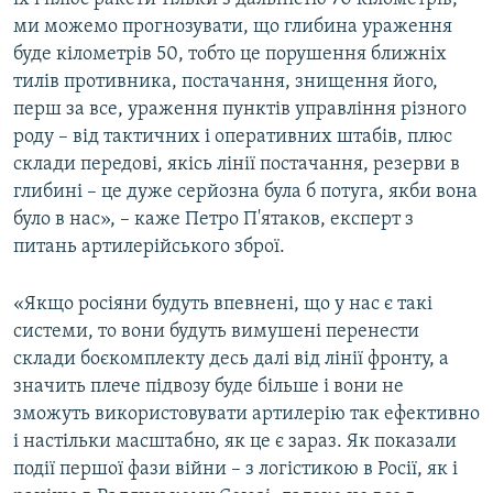
ми можемо прогнозувати, що глибина ураження
буде кілометрів 50, тобто це порушення ближніх
тилів противника, постачання, знищення його,
перш за все, ураження пунктів управління різного
роду – від тактичних і оперативних штабів, плюс
склади передові, якісь лінії постачання, резерви в
глибині – це дуже серйозна була б потуга, якби вона
було в нас», – каже Петро П'ятаков, експерт з
питань артилерійського зброї.
«Якщо росіяни будуть впевнені, що у нас є такі
системи, то вони будуть вимушені перенести
склади боєкомплекту десь далі від лінії фронту, а
значить плече підвозу буде більше і вони не
зможуть використовувати артилерію так ефективно
і настільки масштабно, як це є зараз. Як показали
події першої фази війни – з логістикою в Росії, як і