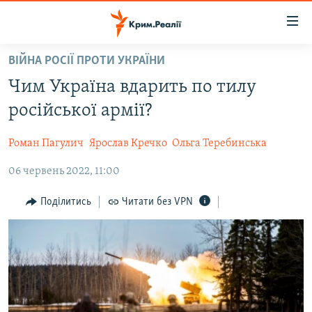
Доступність
посилання
Перейти
ВІЙНА РОСІЇ ПРОТИ УКРАЇНИ
до
НОВИНИ
Чим Україна вдарить по тилу
основного
ВОДА.КРИМ
матеріалу
російської армії?
ВІДЕО ТА ФОТО
Перейти
до
Роман Пагулич
Ярослав Кречко
Ольга Теребинська
ПОЛІТИКА
основної
06 червень 2022, 11:00
БЛОГИ
навігації
Перейти
ПОГЛЯД
Поділитись
Читати без VPN
до
ІНТЕРВ'Ю
пошуку
ВСЕ ЗА ДЕНЬ
СПЕЦПРОЕКТИ
ЯК ОБІЙТИ БЛОКУВАННЯ
ДЕПОРТАЦІЯ