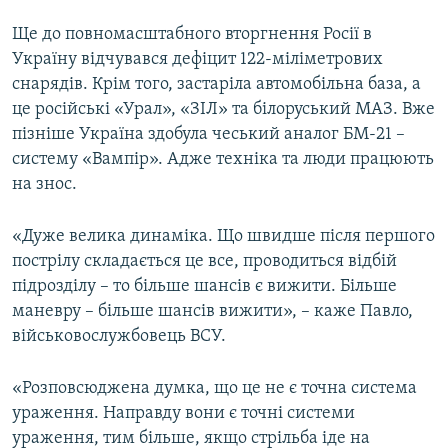
Ще до повномасштабного вторгнення Росії в
Україну відчувався дефіцит 122-міліметрових
снарядів. Крім того, застаріла автомобільна база, а
це російські «Урал», «ЗІЛ» та білоруський МАЗ. Вже
пізніше Україна здобула чеський аналог БМ-21 –
систему «Вампір». Адже техніка та люди працюють
на знос.
«Дуже велика динаміка. Що швидше після першого
пострілу складається це все, проводиться відбій
підрозділу – то більше шансів є вижити. Більше
маневру – більше шансів вижити», – каже Павло,
військовослужбовець ВСУ.
«Розповсюджена думка, що це не є точна система
ураження. Направду вони є точні системи
ураження, тим більше, якщо стрільба іде на