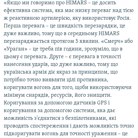
«Якщо ми говоримо про HIMARS – це досить
ефективна система, яка має низку переваг над тією
ж реактивною артилерією, яку використовує Росія.
Перша перевага – це швидкість перезарядки, це
дуже важливо, тому що в середньому HIMARS
перезаряджається протягом 5 хвилин. «Смерч» або
«Ураган» – це треба пів години, зрозуміло, що в
цьому є перевага. Друге – є перевага в точності
нанесення ударів, що дуже важливо, тому що
українська армія діє якраз за принципом, що
потрібно точно виявляти цілі противника,
коригувати вогонь для того, щоби використовуючи
мінімум снарядів, ресурсів, його знищити.
Коригування за допомогою датчиків GPS і
коригування за допомогою системи, яка дає
можливість з'єднатися з безпілотниками, які
проводять спостереження і дають можливість точно
підкоригувати вогонь для точності ураження – це