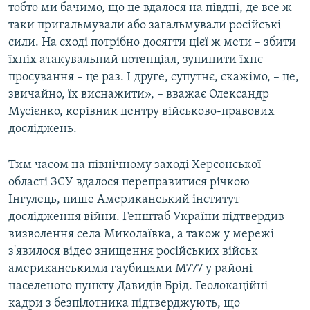
тобто ми бачимо, що це вдалося на півдні, де все ж
таки пригальмували або загальмували російські
сили. На сході потрібно досягти цієї ж мети – збити
їхніх атакувальний потенціал, зупинити їхнє
просування – це раз. І друге, супутнє, скажімо, – це,
звичайно, їх виснажити», – вважає Олександр
Мусієнко, керівник центру військово-правових
досліджень.
Тим часом на північному заході Херсонської
області ЗСУ вдалося переправитися річкою
Інгулець, пише Американський інститут
дослідження війни. Генштаб України підтвердив
визволення села Миколаївка, а також у мережі
з'явилося відео знищення російських військ
американськими гаубицями М777 у районі
населеного пункту Давидів Брід. Геолокаційні
кадри з безпілотника підтверджують, що