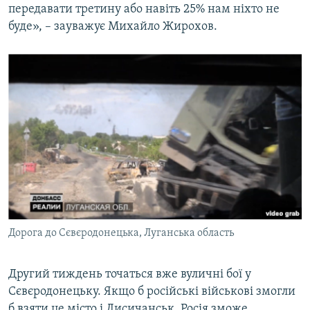
передавати третину або навіть 25% нам ніхто не
буде», – зауважує Михайло Жирохов.
Дорога до Сєвєродонецька, Луганська область
Другий тиждень точаться вже вуличні бої у
Сєвєродонецьку. Якщо б російські військові змогли
б взяти це місто і Лисичанськ, Росія зможе