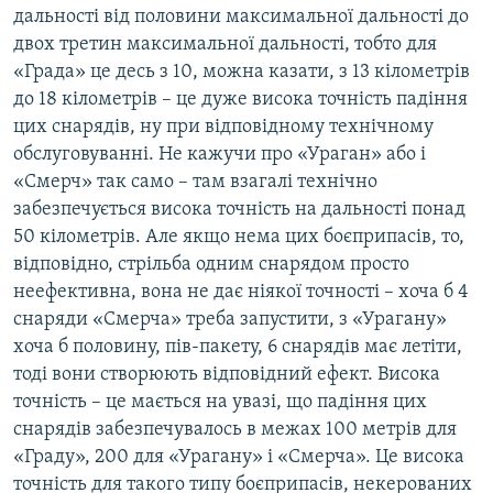
дальності від половини максимальної дальності до
двох третин максимальної дальності, тобто для
«Града» це десь з 10, можна казати, з 13 кілометрів
до 18 кілометрів – це дуже висока точність падіння
цих снарядів, ну при відповідному технічному
обслуговуванні. Не кажучи про «Ураган» або і
«Смерч» так само – там взагалі технічно
забезпечується висока точність на дальності понад
50 кілометрів. Але якщо нема цих боєприпасів, то,
відповідно, стрільба одним снарядом просто
неефективна, вона не дає ніякої точності – хоча б 4
снаряди «Смерча» треба запустити, з «Урагану»
хоча б половину, пів-пакету, 6 снарядів має летіти,
тоді вони створюють відповідний ефект. Висока
точність – це мається на увазі, що падіння цих
снарядів забезпечувалось в межах 100 метрів для
«Граду», 200 для «Урагану» і «Смерча». Це висока
точність для такого типу боєприпасів, некерованих