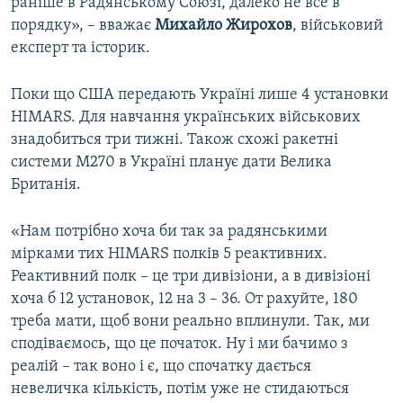
раніше в Радянському Союзі, далеко не все в
порядку», – вважає
Михайло Жирохов
, військовий
експерт та історик.
Поки що США передають Україні лише 4 установки
HIMARS. Для навчання українських військових
знадобиться три тижні. Також схожі ракетні
системи М270 в Україні планує дати Велика
Британія.
«Нам потрібно хоча би так за радянськими
мірками тих HIMARS полків 5 реактивних.
Реактивний полк – це три дивізіони, а в дивізіоні
хоча б 12 установок, 12 на 3 – 36. От рахуйте, 180
треба мати, щоб вони реально вплинули. Так, ми
сподіваємось, що це початок. Ну і ми бачимо з
реалій – так воно і є, що спочатку дається
невеличка кількість, потім уже не стидаються