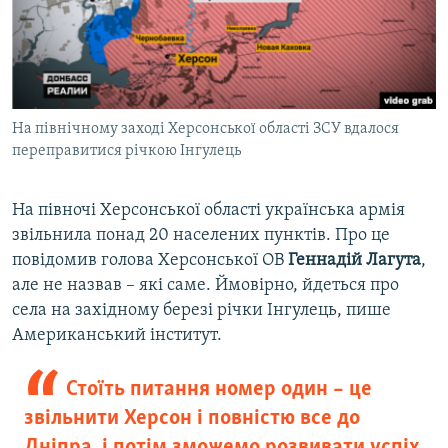
На північному заході Херсонської області ЗСУ вдалося
переправитися річкою Інгулець
На півночі Херсонської області українська армія
звільнила понад 20 населених пунктів. Про це
повідомив голова Херсонської ОВ
Геннадій Лагута
,
але не назвав – які саме. Ймовірно, йдеться про
села на західному березі річки Інгулець, пише
Американський інститут.
Стоїть питання номер один – це
звільнити Херсон і повністю все до
Дніпра, і потім зможемо розвивати успіх