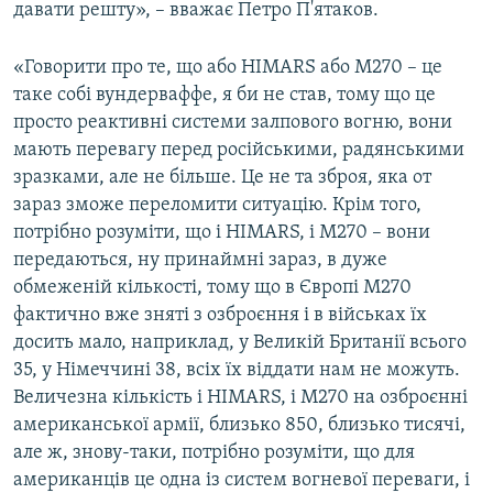
давати решту», – вважає Петро П'ятаков.
«Говорити про те, що або HIMARS або М270 – це
таке собі вундерваффе, я би не став, тому що це
просто реактивні системи залпового вогню, вони
мають перевагу перед російськими, радянськими
зразками, але не більше. Це не та зброя, яка от
зараз зможе переломити ситуацію. Крім того,
потрібно розуміти, що і HIMARS, і М270 – вони
передаються, ну принаймні зараз, в дуже
обмеженій кількості, тому що в Європі М270
фактично вже зняті з озброєння і в військах їх
досить мало, наприклад, у Великій Британії всього
35, у Німеччині 38, всіх їх віддати нам не можуть.
Величезна кількість і HIMARS, і М270 на озброєнні
американської армії, близько 850, близько тисячі,
але ж, знову-таки, потрібно розуміти, що для
американців це одна із систем вогневої переваги, і