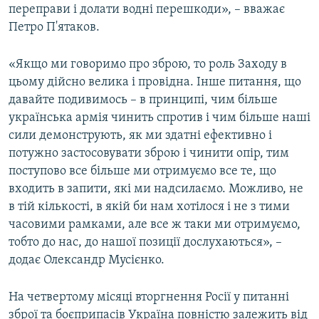
переправи і долати водні перешкоди», – вважає
Петро П'ятаков.
«Якщо ми говоримо про зброю, то роль Заходу в
цьому дійсно велика і провідна. Інше питання, що
давайте подивимось – в принципі, чим більше
українська армія чинить спротив і чим більше наші
сили демонструють, як ми здатні ефективно і
потужно застосовувати зброю і чинити опір, тим
поступово все більше ми отримуємо все те, що
входить в запити, які ми надсилаємо. Можливо, не
в тій кількості, в якій би нам хотілося і не з тими
часовими рамками, але все ж таки ми отримуємо,
тобто до нас, до нашої позиції дослухаються», –
додає Олександр Мусієнко.
На четвертому місяці вторгнення Росії у питанні
зброї та боєприпасів Україна повністю залежить від