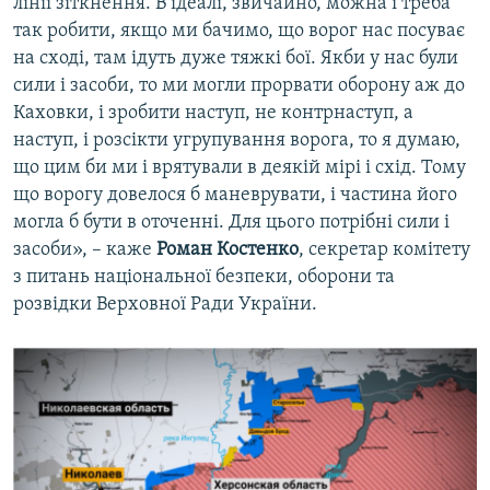
лінії зіткнення. В ідеалі, звичайно, можна і треба
так робити, якщо ми бачимо, що ворог нас посуває
на сході, там ідуть дуже тяжкі бої. Якби у нас були
сили і засоби, то ми могли прорвати оборону аж до
Каховки, і зробити наступ, не контрнаступ, а
наступ, і розсікти угрупування ворога, то я думаю,
що цим би ми і врятували в деякій мірі і схід. Тому
що ворогу довелося б маневрувати, і частина його
могла б бути в оточенні. Для цього потрібні сили і
засоби», – каже
Роман Костенко
, секретар комітету
з питань національної безпеки, оборони та
розвідки Верховної Ради України.