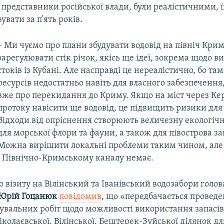
 представники російської влади, були реалістичними, 
увати за п'ять років.
– Ми чуємо про плани збудувати водовід на північ Крим
зарегулювати стік річок, якісь ще ідеї, зокрема щодо 
стоків із Кубані. Але насправді це нереалістично, бо та
ресурсів недостатньо навіть для власного забезпечення
вже про перекидання до Криму. Якщо на міст через Ке
протоку навісити ще водовід, це підвищить ризики для 
Відходи від опріснення створюють величезну екологіч
для морської флори та фауни, а також для півострова за
Можна вирішити локальні проблеми таким чином, але
 Північно-Кримському каналу немає.
о візиту на Вілінський та Іванівський водозабори голов
Юрій Гоцанюк
повідомив
, що «передбачається провед
дувальних робіт щодо можливості використання запасів
Ніколаєвської, Вілінської, Бештерек-Зуйської ділянок дл