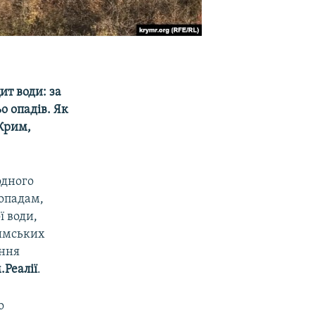
ит води: за
о опадів. Як
Крим,
одного
 опадам,
ї води,
имських
ання
.Реалії
.
о