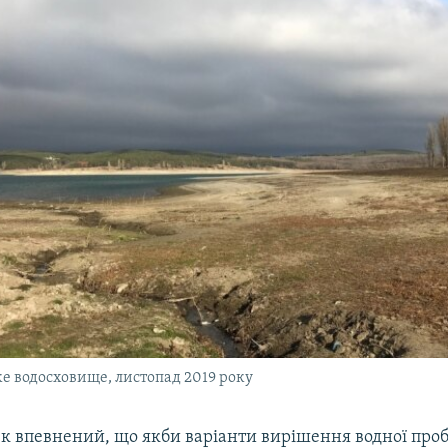
е водосховище, листопад 2019 року
 впевнений, що якби варіанти вирішення водної про