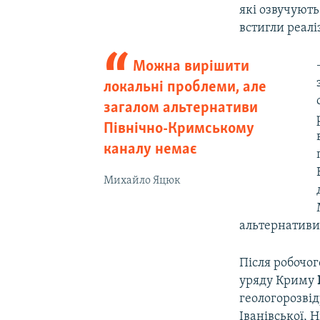
які озвучують
встигли реаліз
Можна вирішити
локальні проблеми, але
загалом альтернативи
Північно-Кримському
каналу немає
Михайло Яцюк
альтернативи
Після робочог
уряду Криму
геологорозві
Іванівської, 