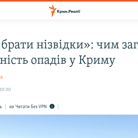
 брати нізвідки»: чим за
ність опадів у Криму
ка
 20:30
ь
Читати без VPN