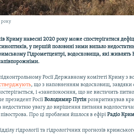
 року
ів Криму навесні 2020 року може спостерігатися дефіц
иноптиків, у першій половині зими випало недостатнь
римському Гідрометцентрі, водосховища, які живлять 
напівпорожніми.
 підконтрольному Росії Державному комітеті Криму з в
стверджують
, що з наповненням водосховищ, завдяки
остерігається, і «занепокоєння, що не вистачить питно
ше президент Росії
Володимир Путін
розкритикував кр
а недостатню увагу до вирішення питання водопостач
півострова. Про ці проблеми йшлося в ефірі
Радіо Крим
дділу гідрології та гідрологічних прогнозів кримськог