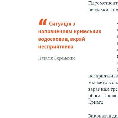
Гідрометцен
не тільки в н
Ситуація з
наповненням кримських
водосховищ вкрай
несприятлива
Наталія Охременко
несприятлива.
міліметрів оп
зараз нам тре
річки. Також 
Криму.
Виконавча дир