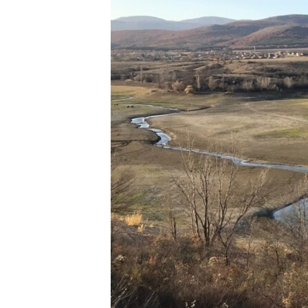
ВІДЕОУРОКИ «ELIFBE»
СВІДЧЕННЯ ОКУПАЦІЇ
УКРАЇНСЬКА ПРОБЛЕМА КРИМУ
ІНФОГРАФІКА