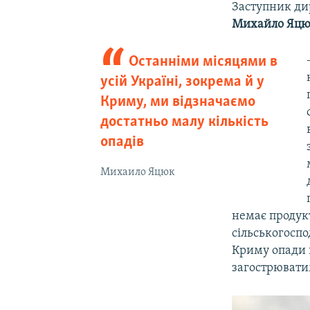
Заступник дир
Михайло Яц
Останніми місяцями в
усій Україні, зокрема й у
Криму, ми відзначаємо
достатньо малу кількість
опадів
Михаило Яцюк
немає продук
сільськогоспо
Криму опади н
загострювати