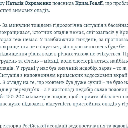
тру
Наталія Охременко
пояснила
Крим.Реалії
, що пробл
естачі зимових опадів.
– За минулий тиждень гідрологічна ситуація в басейна
покращилася, істотних опадів немає, снігозапасів у К
горах теж немає. У найближчий тиждень, за прогноза
покращення не очікується, він практично весь буде без
підвищення рівня води в річках також не очікується. 
грудень та січень ‒ місяці, коли спостерігається найбіл
опадів. У грудні у нас був значний недобір, зараз ‒ те ж
Ситуація з наповненням кримських водосховищ вкрай
 З огляду на те, що жовтень був дуже сухий ‒ не було н
адів у передгір'ях ‒ а в листопаді недобір склав полови
ба 150-200 міліметрів опадів, щоб сприяти збільшенню 
нас дуже підводить відсутність пристойних опадів у гі
екторка Російської асоціації водопостачання та водов