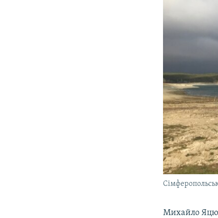
Сімферопольськ
Михайло Яцюк