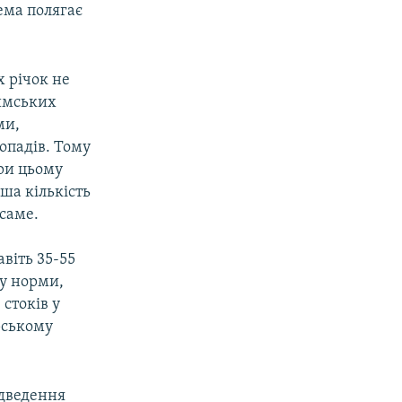
ема полягає
х річок не
римських
ми,
 опадів. Тому
При цьому
ьша кількість
 саме.
авіть 35-55
ну норми,
стоків у
рському
ідведення