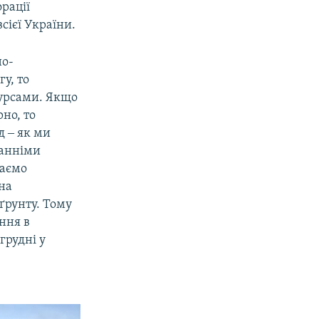
рації
сієї України.
но-
у, то
сурсами. Якщо
но, то
д ‒ як ми
танніми
чаємо
 на
ґрунту. Тому
ння в
грудні у