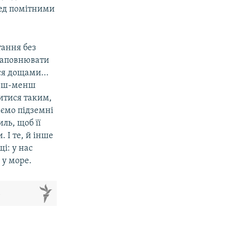
ред помітними
тання без
 наповнювати
ся дощами...
ільш-менш
итися таким,
аємо підземні
иль, щоб її
 І те, й інше
щі: у нас
 у море.
м