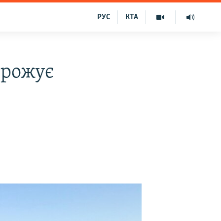
РУС
КТА
грожує