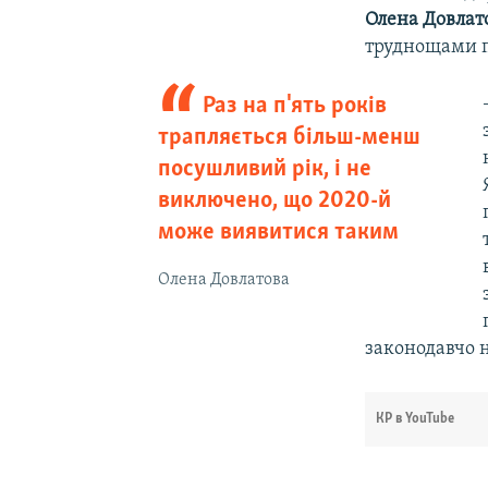
Олена Довлат
труднощами п
Раз на п'ять років
трапляється більш-менш
посушливий рік, і не
виключено, що 2020-й
може виявитися таким
Олена Довлатова
законодавчо н
КР в YouTube