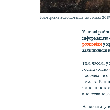
Білогірське водосховище, листопад 2019
У низці район
інформацією с
розповіли
у к
залишилися 
Тим часом, у
господарства
проблем не сп
немає». Рані
чиновників з
анексованого 
Начальниця ві