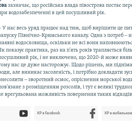
ова
зазначає, що російська влада півострова постає пе
ри водозабезпеченні в цей посушливий рік.
– У нас весь уряд працює над тим, щоб вирішити це пи
запуску Північно-Кримського каналу. Одна з потреб ‒
наявні водосховища, оскільки не всі вони наповнюють
Як показує практика, раз на п'ять років трапляється б
посушливий рік, і не виключено, що 2020-й може вияв
тому нас це дуже насторожує. Щодо рішень, ми піднім
води, але виникає засоленість, і потрібно докладати зус
знесолити ‒ зворотний осмос, опріснення морської води.
пов'язане з розміщенням розсолів, і тут є великі трудно
е врегульована можливість повернення таких відходів
КР в Facebook
КР в мобильно