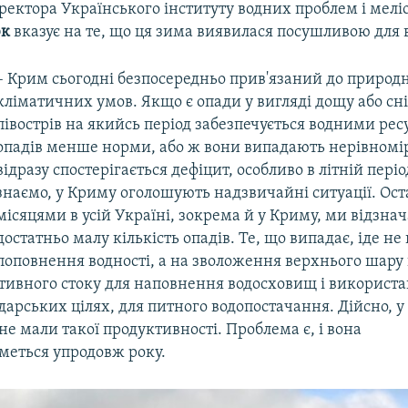
ектора Українського інституту водних проблем і меліо
юк
вказує на те, що ця зима виявилася посушливою для в
– Крим сьогодні безпосередньо прив'язаний до природ
кліматичних умов. Якщо є опади у вигляді дощу або сніг
півострів на якийсь період забезпечується водними ре
опадів менше норми, або ж вони випадають нерівномір
відразу спостерігається дефіцит, особливо в літній періо
знаємо, у Криму оголошують надзвичайні ситуації. Ос
місяцями в усій Україні, зокрема й у Криму, ми відзна
достатньо малу кількість опадів. Те, що випадає, іде не
поповнення водності, а на зволоження верхнього шару 
тивного стоку для наповнення водосховищ і використа
дарських цілях, для питного водопостачання. Дійсно, у 
е мали такої продуктивності. Проблема є, і вона
меться упродовж року.