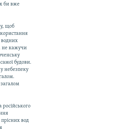
їх би вже
у, щоб
використання
м водних
, не кажучи
рченську
самої будови.
ну небезпеку
галом.
 загалом
а російського
ення
 прісних вод
я