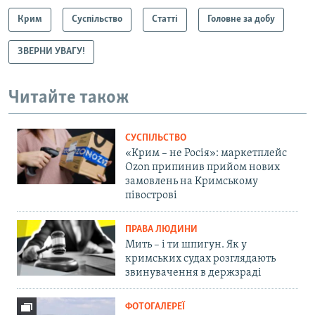
Крим
Суспільство
Статті
Головне за добу
ЗВЕРНИ УВАГУ!
Читайте також
СУСПІЛЬСТВО
«Крим – не Росія»: маркетплейс
Ozon припинив прийом нових
замовлень на Кримському
півострові
ПРАВА ЛЮДИНИ
Мить – і ти шпигун. Як у
кримських судах розглядають
звинувачення в держзраді
ФОТОГАЛЕРЕЇ