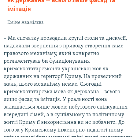
як державна ‒ всього лише фасад та
імітація
Еміне Авамілєва
– Ми спочатку проводили круглі столи та дискусії,
надсилали звернення з приводу створення саме
правового механізму, який конкретно
регламентував би функціонування
кримськотатарської та української мов як
державних на території Криму. На превеликий
жаль, цього механізму немає. Сьогодні
кримськотатарська мова як державна ‒ всього
лише фасад та імітація. У реальності вона
залишається лише мовою побутового спілкування
всередині сімей, а в суспільному та політичному
житті Криму її використання ви не побачите. До
того ж у Кримському інженерно-педагогічному