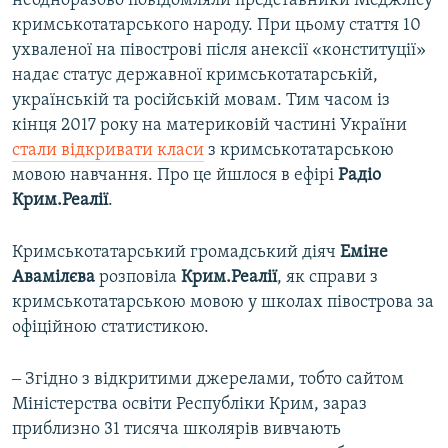
неодноразово повідомляли представники Меджлісу
кримськотатарського народу. При цьому стаття 10
ухваленої на півострові після анексії «конституції»
надає статус державної кримськотатарській,
українській та російській мовам. Тим часом із
кінця 2017 року на материковій частині України
стали відкривати класи
з кримськотатарською
мовою навчання. Про це йшлося в ефірі
Радіо
Крим.Реалії
.
Кримськотатарський громадський діяч
Еміне
Авамілєва
розповіла
Крим.Реалії
, як справи з
кримськотатарською мовою у школах півострова за
офіційною статистикою.
‒ Згідно з відкритими джерелами, тобто сайтом
Міністерства освіти Республіки Крим, зараз
приблизно 31 тисяча школярів вивчають