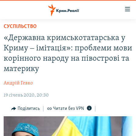
Доступність
посилання
Перейти
СУСПІЛЬСТВО
до
НОВИНИ
«Державна кримськотатарська у
основного
ВОДА.КРИМ
матеріалу
Криму ‒ імітація»: проблеми мови
ВІДЕО ТА ФОТО
Перейти
корінного народу на півострові та
до
ПОЛІТИКА
материку
основної
БЛОГИ
навігації
Андрій Гевко
Перейти
ПОГЛЯД
до
19 січень 2020, 20:30
ІНТЕРВ'Ю
пошуку
ВСЕ ЗА ДЕНЬ
Поділитись
Читати без VPN
СПЕЦПРОЕКТИ
ЯК ОБІЙТИ БЛОКУВАННЯ
ДЕПОРТАЦІЯ