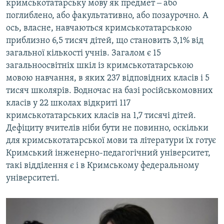
кримськотатарську мову як предмет ‒ або
поглиблено, або факультативно, або позаурочно. А
ось, власне, навчаються кримськотатарською
приблизно 6,5 тисяч дітей, що становить 3,1% від
загальної кількості учнів. Загалом є 15
загальноосвітніх шкіл із кримськотатарською
мовою навчання, в яких 237 відповідних класів і 5
тисяч школярів. Водночас на базі російськомовних
класів у 22 школах відкриті 117
кримськотатарських класів на 1,7 тисячі дітей.
Дефіциту вчителів ніби бути не повинно, оскільки
для кримськотатарської мови та літератури їх готує
Кримський інженерно-педагогічний університет,
такі відділення є і в Кримському федеральному
університеті.