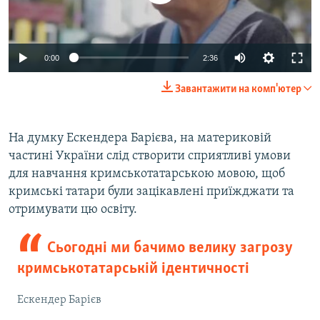
Auto
0:00
2:36
270p
Завантажити на комп'ютер
360p
Auto
270p
360p
404p
404p
На думку Ескендера Барієва, на материковій
частині України слід створити сприятливі умови
1080p
1080p
для навчання кримськотатарською мовою, щоб
кримські татари були зацікавлені приїжджати та
отримувати цю освіту.
Сьогодні ми бачимо велику загрозу
кримськотатарській ідентичності
Ескендер Барієв