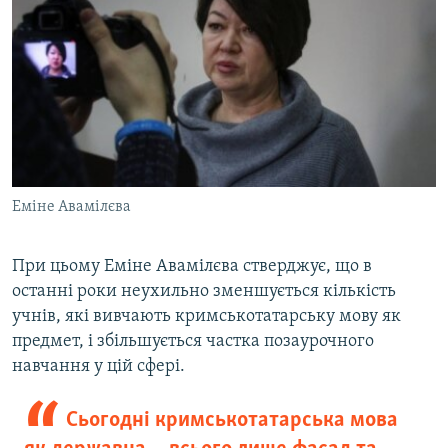
Еміне Авамілєва
При цьому Еміне Авамілєва стверджує, що в
останні роки неухильно зменшується кількість
учнів, які вивчають кримськотатарську мову як
предмет, і збільшується частка позаурочного
навчання у цій сфері.
Сьогодні кримськотатарська мова