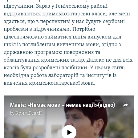
підручники. Зараз у Генічеському районі
відкриваються кримськотатарські класи, але мені
здається, що в перспективі у нас будуть серйозні
проблеми з підручниками. Потрібно
цілеспрямовано займатися їхнім випуском для
шкіл із поглибленим вивченням мови, згідно з
державною програмою повернення та
облаштування кримських татар. Далеко не для всіх
класів були розроблені посібники. У цьому світлі
необхідна робота лабораторій та інститутів із
вивчення кримськотатарської мови.
Мавіє: «Немає мови – немає нації» (відео)
by
Крим.Реалії
No media source currently available