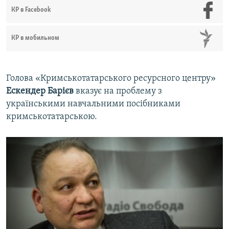
КР в Facebook
КР в мобильном
Голова «Кримськотатарського ресурсного центру»
Ескендер Барієв
вказує на проблему з
українськими навчальними посібниками
кримськотатарською.