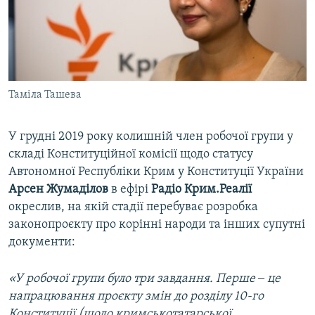
Таміла Ташева
У грудні 2019 року колишній член робочої групи у
складі Конституційної комісії щодо статусу
Автономної Республіки Крим у Конституції України
Арсен Жумаділов
в ефірі
Радіо Крим.Реалії
окреслив, на якій стадії перебуває розробка
законопроєкту про корінні народи та інших супутні
документи:
«У робочої групи було три завдання. Перше ‒ це
напрацювання проєкту змін до розділу 10-го
Конституції (щодо кримськотатарської