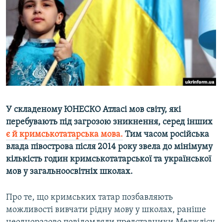
ВІДЕОУРОКИ «ELIFBE»
Русский
СВІДЧЕННЯ ОКУПАЦІЇ
Qırımtatar
УКРАЇНСЬКА ПРОБЛЕМА КРИМУ
ДОЛУЧАЙСЯ!
ІНФОГРАФІКА
Усі сайти RFE/RL
У складеному ЮНЕСКО Атласі мов світу, які
перебувають під загрозою зникнення, серед інших
є й кримськотатарська мова.
Тим часом російська
влада півострова після 2014 року звела до мінімуму
кількість годин кримськотатарської та української
мов у загальноосвітніх школах.
Про те, що кримських татар позбавляють
можливості вивчати рідну мову у школах, раніше