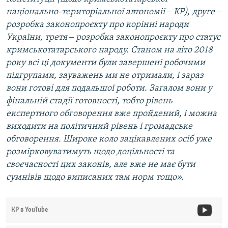
національно-територіальної автономії ‒ КР), друге ‒
розробка законопроєкту про корінні народи
України, третя ‒ розробка законопроєкту про статус
кримськотатарського народу. Станом на літо 2018
року всі ці документи були завершені робочими
підгрупами, зауважень ми не отримали, і зараз
вони готові для подальшої роботи. Загалом вони у
фінальній стадії готовності, тобто рівень
експертного обговорення вже пройдений, і можна
виходити на політичний рівень і громадське
обговорення. Широке коло зацікавлених осіб уже
розмірковуватимуть щодо доцільності та
своєчасності цих законів, але вже не має бути
сумнівів щодо виписаних там норм тощо».
КР в YouTube