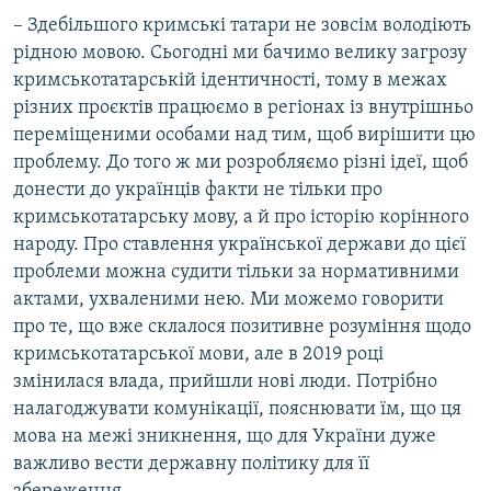
– Здебільшого кримські татари не зовсім володіють
рідною мовою. Сьогодні ми бачимо велику загрозу
кримськотатарській ідентичності, тому в межах
різних проєктів працюємо в регіонах із внутрішньо
переміщеними особами над тим, щоб вирішити цю
проблему. До того ж ми розробляємо різні ідеї, щоб
донести до українців факти не тільки про
кримськотатарську мову, а й про історію корінного
народу. Про ставлення української держави до цієї
проблеми можна судити тільки за нормативними
актами, ухваленими нею. Ми можемо говорити
про те, що вже склалося позитивне розуміння щодо
кримськотатарської мови, але в 2019 році
змінилася влада, прийшли нові люди. Потрібно
налагоджувати комунікації, пояснювати їм, що ця
мова на межі зникнення, що для України дуже
важливо вести державну політику для її