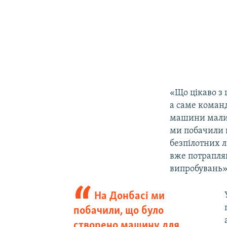
«Що цікаво з 
а саме коман
машини мали п
ми побачили 
безпілотних л
вже потрапляю
випробувань»
На Донбасі ми
побачили, що було
створено машину для