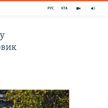
РУС
КТА
ву
овик