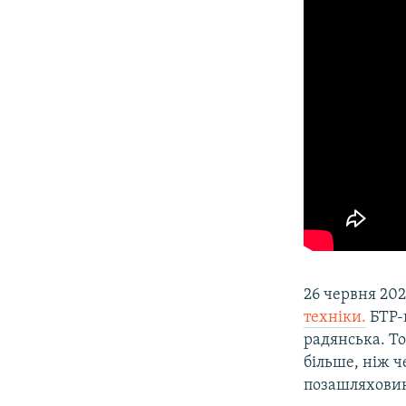
26 червня 20
техніки.
БТР-и
радянська. То
більше, ніж 
позашляховик 