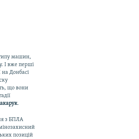
 типу машин,
. І вже перші
 на Донбасі
ску
ть, що вони
тадії
акарук
.
ня з БПЛА
 мінозахисний
ських позицій