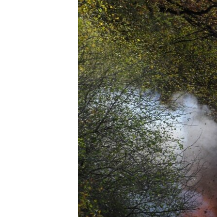
ВІДЕОУРОКИ «ELIFBE»
СВІДЧЕННЯ ОКУПАЦІЇ
УКРАЇНСЬКА ПРОБЛЕМА КРИМУ
ІНФОГРАФІКА