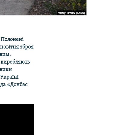
. Полонені
 новітня зброя
овим.
у виробляють
овики
 Україні
ода «Донбас