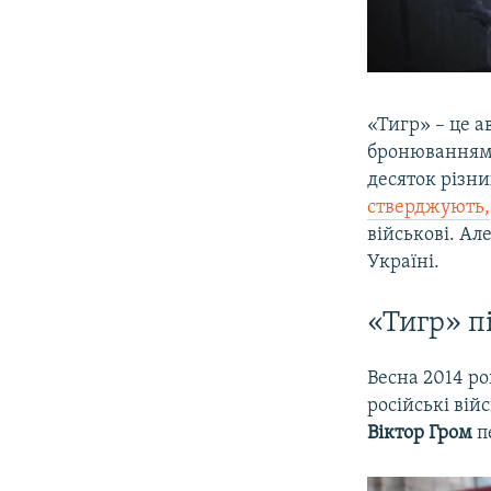
«Тигр» – це а
бронюванням і
десяток різни
стверджують,
військові. Ал
Україні.
«Тигр» п
Весна 2014 ро
російські вій
Віктор Гром
п