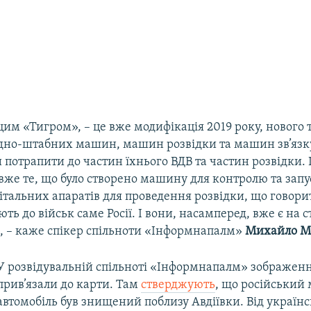
цим «Тигром», – це вже модифікація 2019 року, нового
дно-штабних машин, машин розвідки та машин зв’язку
отрапити до частин їхнього ВДВ та частин розвідки. І
вже те, що було створено машину для контролю та запу
італьних апаратів для проведення розвідки, що говори
ть до військ саме Росії. І вони, насамперед, вже є на с
, – каже спікер спільноти «Інформнапалм»
Михайло М
У розвідувальній спільноті «Інформнапалм» зображен
прив’язали до карти. Там
стверджують
, що російський
автомобіль був знищений поблизу Авдіївки. Від україн