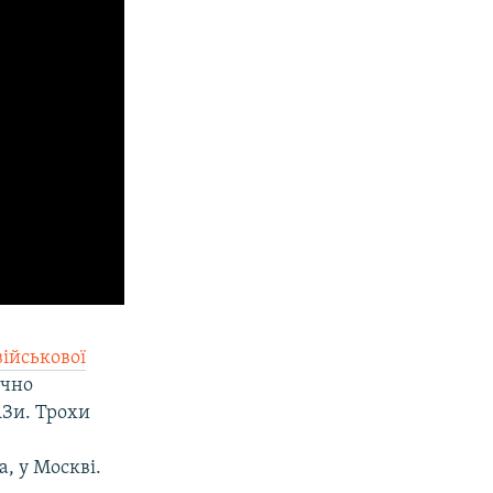
військової
ючно
АЗи. Трохи
, у Москві.