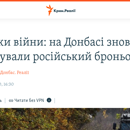
и війни: на Донбасі зно
сували російський бронь
Донбас. Реалії
, 16:30
ь
Читати без VPN