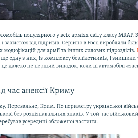
втомобіль популярного у всіх арміях світу класу MRAP. 
 захистом від підривів. Серійно в Росії виробляли біл
х модифікацій для армії та інших силових підрозділів.
що одну з них, із комплексу безпілотників, і знищили 
е це далеко не перший випадок, коли ці автомобілі «зас
ід час анексії Криму
ку, Перевальне, Крим. По периметру української війсь
ськові без розпізнавальних знаків. У той час військови
еребував усередині обложеної частини.