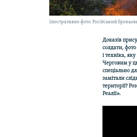
Ілюстративне фото. Російський броньови
Доказів прису
солдати, фото
і техніка, як
Черговим у ц
спеціально дл
замітали слід
території? Ро
Реалії».