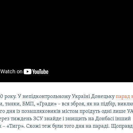
20 року. У непідконтрольному Україні Донецьку
парад 
, танки, БМП, «Гради» – вся зброя, як на підбір, викл
го дня із позашляховиків містом проїдуть одні лише У
через тиждень ЗСУ знайде і знищить на Донбасі інший
– «Тигр». Схожі теж були того дня на параді. Щоправда