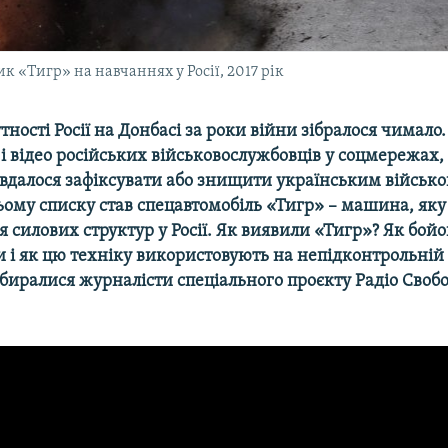
к «Тигр» на навчаннях у Росії, 2017 рік
тності Росії на Донбасі за роки війни зібралося чимало
 і відео російських військовослужбовців у соцмережах,
у вдалося зафіксувати або знищити українським військ
ьому списку став спецавтомобіль «Тигр» – машина, як
я силових структур у Росії. Як виявили «Тигр»? Як бой
и і як цю техніку використовують на непідконтрольній
збиралися журналісти спеціального проєкту Радіо Своб