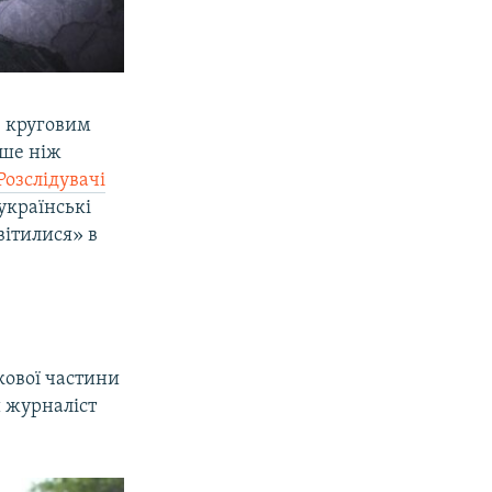
З круговим
ьше ніж
Розслідувачі
українські
вітилися» в
кової частини
й журналіст