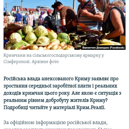
ВІДЕОУРОКИ «ELIFBE»
Русский
СВІДЧЕННЯ ОКУПАЦІЇ
Qırımtatar
УКРАЇНСЬКА ПРОБЛЕМА КРИМУ
ДОЛУЧАЙСЯ!
ІНФОГРАФІКА
Кримчани на сільськогосподарському ярмарку у
Сімферополі. Архівне фото
Усі сайти RFE/RL
Російська влада анексованого Криму заявляє про
зростання середньої заробітної плати і реальних
доходів кримчан цього року. Але якою є ситуація з
реальним рівнем добробуту жителів Криму?
Подробиці читайте у матеріалі Крим.Реалії.
За офіційною інформацією російської влади,