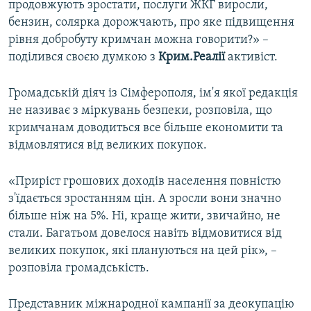
продовжують зростати, послуги ЖКГ виросли,
бензин, солярка дорожчають, про яке підвищення
рівня добробуту кримчан можна говорити?» –
поділився своєю думкою з
Крим.Реалії
активіст.
Громадській діяч із Сімферополя, ім'я якої редакція
не називає з міркувань безпеки, розповіла, що
кримчанам доводиться все більше економити та
відмовлятися від великих покупок.
«Приріст грошових доходів населення повністю
з'їдається зростанням цін. А зросли вони значно
більше ніж на 5%. Ні, краще жити, звичайно, не
стали. Багатьом довелося навіть відмовитися від
великих покупок, які плануються на цей рік», –
розповіла громадськість.
Представник міжнародної кампанії за деокупацію