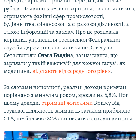
середня зарплата кримчан перевищила 51 тис.
рублів. Найвищі в регіоні зарплати, за статистикою,
отримують фахівці сфер промисловості,
будівництва, фінансової та страхової діяльності, а
також інформації та зв'язку. Про це розповіла
керівник управління россійської Федеральної
служби державної статистики по Криму та
Севастополю
Ольга Балдіна
, зазначивши, що
зарплати у такій важливій для кожної галузі, як
медицина,
відстають від середнього рівня
.
За словами чиновниці, реальні доходи кримчан,
порівняно з минулим роком, зросли на 5,8%. При
цьому доходи,
отримані жителями
Криму від
трудової діяльності, займають загалом приблизно
54%, ще близько 25% становлять соціальні виплати.