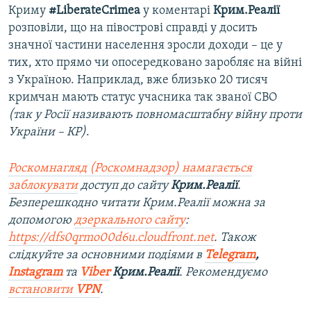
Криму
#LiberateCrimeа
у коментарі
Крим.Реалії
розповіли, що на півострові справді у досить
значної частини населення зросли доходи – це у
тих, хто прямо чи опосередковано заробляє на війні
з Україною. Наприклад, вже близько 20 тисяч
кримчан мають статус учасника так званої СВО
(так у Росії називають повномасштабну війну проти
України – КР)
.
Роскомнагляд (Роскомнадзор) намагається
заблокувати
доступ до сайту
Крим.Реалії
.
Безперешкодно читати Крим.Реалії можна за
допомогою
дзеркального сайту
:
https://dfs0qrmo00d6u.cloudfront.net
. Також
слідкуйте за основними подіями в
Telegram
,
Instagram
та
Viber
Крим.Реалії
. Рекомендуємо
встановити
VPN
.