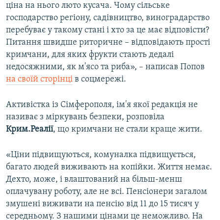
ціна на нього люто кусача. Чому сільське
господарство регіону, садівництво, виноградарство
перебуває у такому стані і хто за це має відповісти?
Питання швидше риторичне – відповідають прості
кримчани, для яких фрукти стають дедалі
недосяжними, як м'ясо та риба», – написав Попов
на своїй сторінці
в соцмережі.
Активістка із Сімферополя, ім'я якої редакція не
називає з міркувань безпеки, розповіла
Крим.Реалії
, що кримчани не стали краще жити.
«Ціни підвищуються, комуналка підвищується,
багато людей виживають на копійки. Життя немає.
Дехто, може, і влаштований на більш-менш
оплачувану роботу, але не всі. Пенсіонери загалом
змушені виживати на пенсію від 11 до 15 тисяч у
середньому. З нашими цінами це неможливо. На