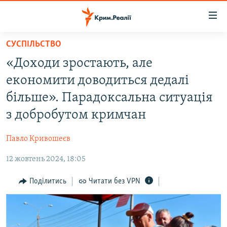
Доступність
посилання
Перейти
СУСПІЛЬСТВО
до
НОВИНИ
«Доходи зростають, але
основного
ВОДА.КРИМ
матеріалу
економити доводиться дедалі
ВІДЕО ТА ФОТО
Перейти
більше». Парадоксальна ситуація
до
ПОЛІТИКА
з добробутом кримчан
основної
БЛОГИ
навігації
Павло Кривошеєв
Перейти
ПОГЛЯД
до
12 жовтень 2024, 18:05
ІНТЕРВ'Ю
пошуку
ВСЕ ЗА ДЕНЬ
Поділитись
Читати без VPN
СПЕЦПРОЕКТИ
ЯК ОБІЙТИ БЛОКУВАННЯ
ДЕПОРТАЦІЯ