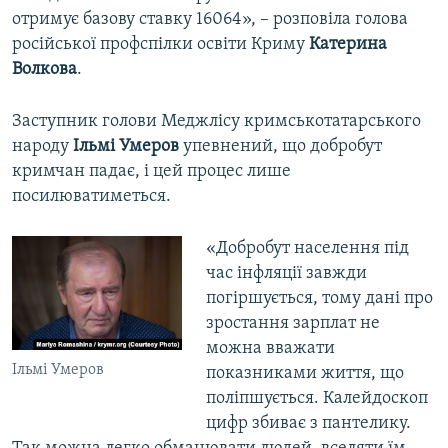
отримує базову ставку 16064», – розповіла голова
російської профспілки освіти Криму
Катерина
Волкова
.
Заступник голови Меджлісу кримськотатарського
народу
Ільмі Умеров
упевнений, що добробут
кримчан падає, і цей процес лише
посилюватиметься.
«Добробут населення під
час інфляції завжди
погіршується, тому дані про
зростання зарплат не
можна вважати
Ільмі Умеров
показниками життя, що
поліпшується. Калейдоскоп
цифр збиває з пантелику.