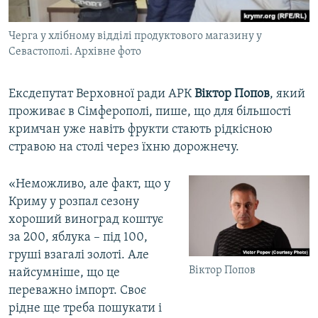
Черга у хлібному відділі продуктового магазину у
Севастополі. Архівне фото
Ексдепутат Верховної ради АРК
Віктор Попов
, який
проживає в Сімферополі, пише, що для більшості
кримчан уже навіть фрукти стають рідкісною
стравою на столі через їхню дорожнечу.
«Неможливо, але факт, що у
Криму у розпал сезону
хороший виноград коштує
за 200, яблука – під 100,
груші взагалі золоті. Але
Віктор Попов
найсумніше, що це
переважно імпорт. Своє
рідне ще треба пошукати і