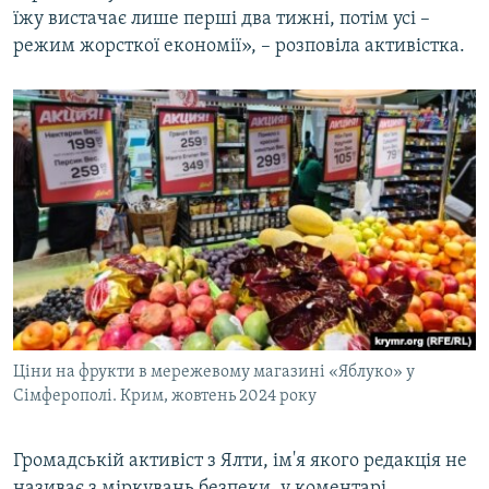
їжу вистачає лише перші два тижні, потім усі –
режим жорсткої економії», – розповіла активістка.
Ціни на фрукти в мережевому магазині «Яблуко» у
Сімферополі. Крим, жовтень 2024 року
Громадській активіст з Ялти, ім'я якого редакція не
називає з міркувань безпеки, у коментарі