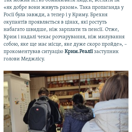
Так можна легко обманювати людей, вселяти їм
«як добре вони живуть разом». Така пропаганда у
Росії була завжди, а тепер і у Криму. Брехня
окупантів проявляється в цінах, які ростуть
набагато швидше, ніж зарплати та пенсії. Отже,
Крим і надалі чекає розчарування, ніж милування
собою, яке ще має місце, яке дуже скоро пройде», –
прокоментував ситуацію
Крим.Реалії
заступник
голови Меджлісу.