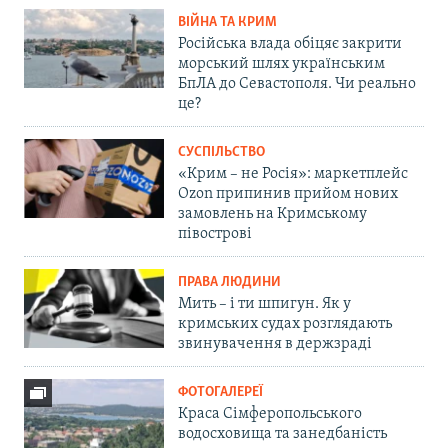
ВІЙНА ТА КРИМ
Російська влада обіцяє закрити
морський шлях українським
БпЛА до Севастополя. Чи реально
це?
СУСПІЛЬСТВО
«Крим – не Росія»: маркетплейс
Ozon припинив прийом нових
замовлень на Кримському
півострові
ПРАВА ЛЮДИНИ
Мить – і ти шпигун. Як у
кримських судах розглядають
звинувачення в держзраді
ФОТОГАЛЕРЕЇ
Краса Сімферопольського
водосховища та занедбаність