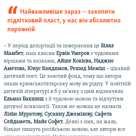
Найважливіше зараз ‒ захопити
підлітковий пласт, у нас він абсолютно
порожній
‒ У період депортації та повернення це
Білял
Мамбет
, наш класик
Ервін Умеров
з чудовими
віршами та казками,
Айше Кокієва, Наджиє
Аметова, Юнус Кандимов, Решид Меміш
‒ цікавий
дитячий поет. Це золотий фонд, тому що автори
знали кримськотатарську мову як рідну. У новітній
дитячій літературі я б у зв'язку з цим відзначила
Ельмаз Бахшиш
з її чудовою мовою та відчуттям
дитячої психології. Також не можна не назвати
Лілію Муратову, Сусанну Джемілєву, Сафета
Сейдамета, Майє Софет
. Деякі з них, на жаль,
більше пишуть російською мовою, але автори все