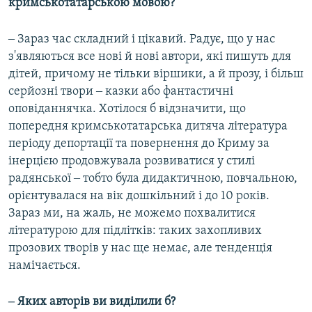
кримськотатарською мовою?
‒ Зараз час складний і цікавий. Радує, що у нас
з'являються все нові й нові автори, які пишуть для
дітей, причому не тільки віршики, а й прозу, і більш
серйозні твори ‒ казки або фантастичні
оповіданнячка. Хотілося б відзначити, що
попередня кримськотатарська дитяча література
періоду депортації та повернення до Криму за
інерцією продовжувала розвиватися у стилі
радянської ‒ тобто була дидактичною, повчальною,
орієнтувалася на вік дошкільний і до 10 років.
Зараз ми, на жаль, не можемо похвалитися
літературою для підлітків: таких захопливих
прозових творів у нас ще немає, але тенденція
намічається.
‒ Яких авторів ви виділили б?