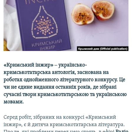
ВІДЕОУРОКИ «ELIFBE»
Русский
СВІДЧЕННЯ ОКУПАЦІЇ
Qırımtatar
УКРАЇНСЬКА ПРОБЛЕМА КРИМУ
ДОЛУЧАЙСЯ!
ІНФОГРАФІКА
Усі сайти RFE/RL
«Кримський інжир» ‒ українсько-
кримськотатарська антологія, заснована на
роботах однойменного літературного конкурсу. Це
чи не єдине видання останніх років, де зібрані
сучасні твори кримськотатарською та українською
мовами.
Серед робіт, зібраних на конкурсі «Кримський
інжир», є й дитяча кримськотатарська література.