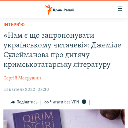
Доступність
посилання
Перейти
ІНТЕРВ'Ю
до
НОВИНИ
«Нам є що запропонувати
основного
ВОДА.КРИМ
матеріалу
українському читачеві»: Джеміле
ВІДЕО ТА ФОТО
Перейти
Сулейманова про дитячу
до
ПОЛІТИКА
кримськотатарську літературу
основної
БЛОГИ
навігації
Сергій Мокрушин
Перейти
ПОГЛЯД
до
24 квітень 2020, 08:30
ІНТЕРВ'Ю
пошуку
ВСЕ ЗА ДЕНЬ
Поділитись
Читати без VPN
СПЕЦПРОЕКТИ
ЯК ОБІЙТИ БЛОКУВАННЯ
ДЕПОРТАЦІЯ