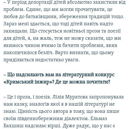
‒ У період депортації дітей абсолютно захистили від
проблем. Єдине, що ми могли прочитувати, це
любов до батьківщини, збереження традицій тощо.
Зараз мені здається, що тоді дітей навіть надто
захищали. Що стосується новітньої прози та поезії
для дітей, я, на жаль, теж не можу сказати, що ми
якимось чином вчимо їх бачити проблеми, яких
накопичилося безліч. Варто визнати, що цьому
приділяється недостатньо уваги.
‒ Що надсилають вам на літературний конкурс
«Кримський інжир»? Де це можна почитати?
‒ Це і проза, і поезія. Лілія Муратова запропонувала
нам казку, аналогів якої я в нашій літературі не
знаю. Цінність цього автора в тому, що вона пише
своїм південнобережним діалектом. Ельмаз
Бахшиш надсилає вірші. Дуже радує, що у нас є