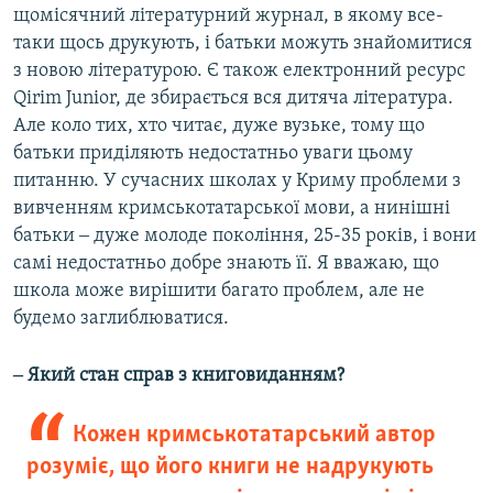
щомісячний літературний журнал, в якому все-
таки щось друкують, і батьки можуть знайомитися
з новою літературою. Є також електронний ресурс
Qirim Junior, де збирається вся дитяча література.
Але коло тих, хто читає, дуже вузьке, тому що
батьки приділяють недостатньо уваги цьому
питанню. У сучасних школах у Криму проблеми з
вивченням кримськотатарської мови, а нинішні
батьки ‒ дуже молоде покоління, 25-35 років, і вони
самі недостатньо добре знають її. Я вважаю, що
школа може вирішити багато проблем, але не
будемо заглиблюватися.
‒ Який стан справ з книговиданням?
Кожен кримськотатарський автор
розуміє, що його книги не надрукують