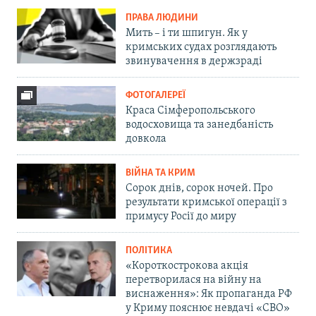
ПРАВА ЛЮДИНИ
Мить – і ти шпигун. Як у
кримських судах розглядають
звинувачення в держзраді
ФОТОГАЛЕРЕЇ
Краса Сімферопольського
водосховища та занедбаність
довкола
ВІЙНА ТА КРИМ
Сорок днів, сорок ночей. Про
результати кримської операції з
примусу Росії до миру
ПОЛІТИКА
«Короткострокова акція
перетворилася на війну на
виснаження»: Як пропаганда РФ
у Криму пояснює невдачі «СВО»