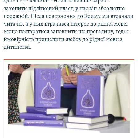
одно перспективні. Найважливіше зараз ‒
захопити підлітковий пласт, у нас він абсолютно
порожній. Після повернення до Криму ми втрачали
читачів, а у них втрачався інтерес до рідної мови.
Якщо постаратися заповнити цю прогалину, тоді є
ймовірність прищепити любов до рідної мови з
дитинства.