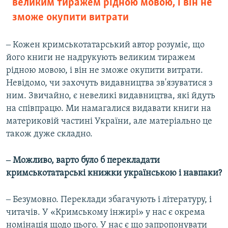
великим тиражем рідною мовою, і він не
зможе окупити витрати
‒ Кожен кримськотатарський автор розуміє, що
його книги не надрукують великим тиражем
рідною мовою, і він не зможе окупити витрати.
Невідомо, чи захочуть видавництва зв'язуватися з
ним. Звичайно, є невеликі видавництва, які йдуть
на співпрацю. Ми намагалися видавати книги на
материковій частині України, але матеріально це
також дуже складно.
‒ Можливо, варто було б перекладати
кримськотатарські книжки українською і навпаки?
‒ Безумовно. Переклади збагачують і літературу, і
читачів. У «Кримському інжирі» у нас є окрема
номінація щодо цього. У нас є що запропонувати