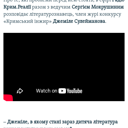
Про те, які проблеми перед нею стоять, в ефірі
Радіо
Крим.Реалії
разом з ведучим
Сергієм Мокрушиним
розповідає літературознавець, член журі конкурсу
«Кримський інжир»
Джеміле Сулейманова
.
‒ Джеміле, в якому стані зараз дитяча література