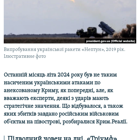
ВІДЕОУРОКИ «ELIFBE»
Русский
СВІДЧЕННЯ ОКУПАЦІЇ
Qırımtatar
УКРАЇНСЬКА ПРОБЛЕМА КРИМУ
ДОЛУЧАЙСЯ!
ІНФОГРАФІКА
Випробування української ракети «Нептун», 2019 рік.
Ілюстративне фото
Усі сайти RFE/RL
Останній місяць літа 2024 року був не таким
насиченим українськими атаками по
анексованому Криму, як попередні, але, як
вважають експерти, деякі з ударів мають
стратегічне значення. Що відбувалося, а також
яких збитків завдано російським військовим
об'єктам на півострові, розбиралися Крим.Реалії.
Підводний човен на дні, «Тріумф»