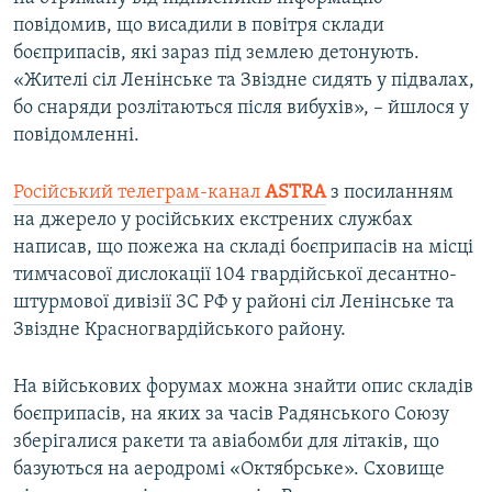
повідомив, що висадили в повітря склади
боєприпасів, які зараз під землею детонують.
«Жителі сіл Ленінське та Звіздне сидять у підвалах,
бо снаряди розлітаються після вибухів», – йшлося у
повідомленні.
Російський телеграм-канал
ASTRA
з посиланням
на джерело у російських екстрених службах
написав, що пожежа на складі боєприпасів на місці
тимчасової дислокації 104 гвардійської десантно-
штурмової дивізії ЗС РФ у районі сіл Ленінське та
Звіздне Красногвардійського району.
На військових форумах можна знайти опис складів
боєприпасів, на яких за часів Радянського Союзу
зберігалися ракети та авіабомби для літаків, що
базуються на аеродромі «Октябрське». Сховище