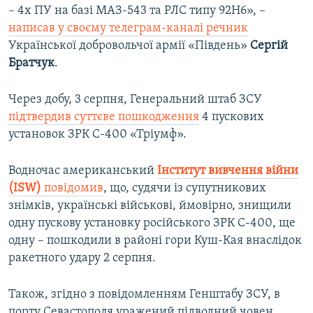
– 4х ПУ на базі МАЗ-543 та РЛС типу 92Н6», –
написав у своєму телеграм-каналі речник
Української добровольчої армії «Південь»
Сергій
Братчук
.
Через добу, 3 серпня, Генеральний штаб ЗСУ
підтвердив суттєве пошкодження
4 пускових
установок ЗРК С-400 «Тріумф».
Водночас американський
Інститут вивчення війни
(ISW)
повідомив
, що, судячи із супутникових
знімків, українські військові, ймовірно, знищили
одну пускову установку російського ЗРК С-400, ще
одну – пошкодили в районі гори Куш-Кая внаслідок
ракетного удару 2 серпня.
Також, згідно з повідомленням Генштабу ЗСУ, в
порту Севастополя уражений підводний човен