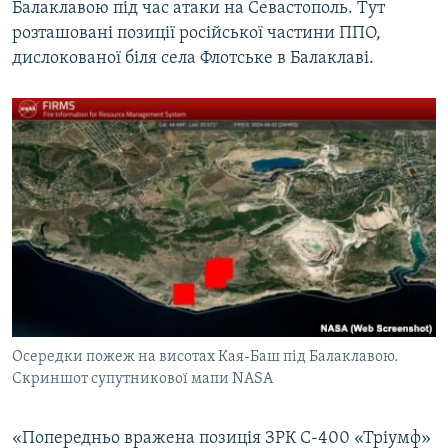
Балаклавою під час атаки на Севастополь. Тут
розташовані позиції російської частини ППО,
дислокованої біля села Флотське в Балаклаві.
Осередки пожеж на висотах Кая-Баш під Балаклавою.
Скриншот супутникової мапи NASA
«Попередньо вражена позиція ЗРК С-400 «Тріумф»