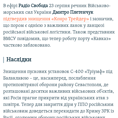
В ефірі
Радіо Свобода
23 серпня речник Військово-
морських сил України
Дмитро Плетенчук
підтвердив знищення «Конро Трейдер»
і зазначив,
що пором є однією з важливих ланок у ланцюзі
російської військової логістики. Також представник
ВМСУ повідомив, що тепер роботу порту «Кавказ»
частково заблоковано.
Наслідки
Знищення пускових установок С-400 «Тріумф» під
Балаклавою – це, насамперед, послаблення
протиповітряної оборони району Севастополя, де
розташовані десятки важливих військових об'єктів,
які Росія прагне прикрити від українських атак з
повітря. Тепер для закриття діри у ППО російським
військовим доведеться перекидати до Криму ЗРК із
Росії, оголюючи оборону російських військових