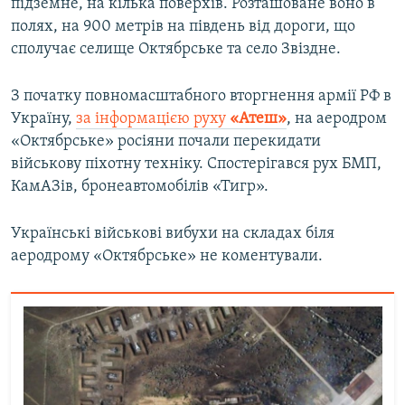
підземне, на кілька поверхів. Розташоване воно в
полях, на 900 метрів на південь від дороги, що
сполучає селище Октябрське та село Звіздне.
З початку повномасштабного вторгнення армії РФ в
Україну,
за інформацією руху
«Атеш»
, на аеродром
«Октябрське» росіяни почали перекидати
військову піхотну техніку. Спостерігався рух БМП,
КамАЗів, бронеавтомобілів «Тигр».
Українські військові вибухи на складах біля
аеродрому «Октябрське» не коментували.