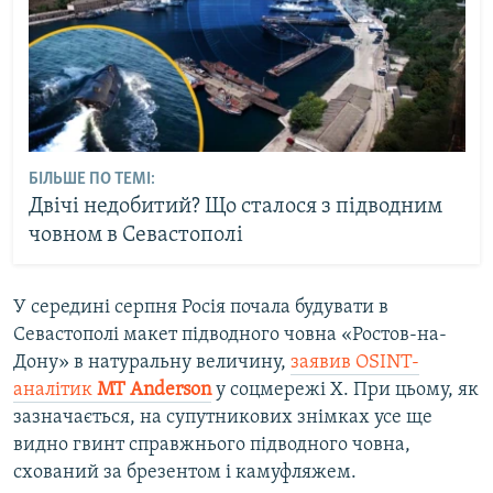
БІЛЬШЕ ПО ТЕМІ:
Двічі недобитий? Що сталося з підводним
човном в Севастополі
У середині серпня Росія почала будувати в
Севастополі макет підводного човна «Ростов-на-
Дону» в натуральну величину,
заявив OSINT-
аналітик
МТ Anderson
у соцмережі X. При цьому, як
зазначається, на супутникових знімках усе ще
видно гвинт справжнього підводного човна,
схований за брезентом і камуфляжем.