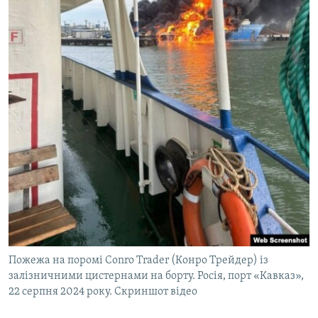
Пожежа на поромі Conro Trader (Конро Трейдер) із
залізничними цистернами на борту. Росія, порт «Кавказ»,
22 серпня 2024 року. Скриншот відео