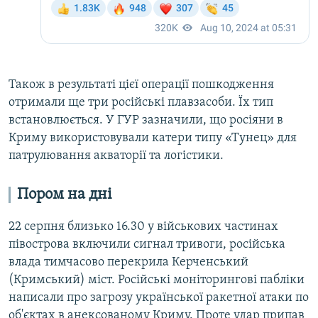
Також в результаті цієї операції пошкодження
отримали ще три російські плавзасоби. Їх тип
встановлюється. У ГУР зазначили, що росіяни в
Криму використовували катери типу «Тунец» для
патрулювання акваторії та логістики.
Пором на дні
22 серпня близько 16.30 у військових частинах
півострова включили сигнал тривоги, російська
влада тимчасово перекрила Керченський
(Кримський) міст. Російські моніторингові пабліки
написали про загрозу української ракетної атаки по
об'єктах в анексованому Криму. Проте удар припав