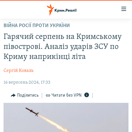
Доступність
посилання
Перейти
ВІЙНА РОСІЇ ПРОТИ УКРАЇНИ
до
НОВИНИ
Гарячий серпень на Кримському
основного
ВОДА.КРИМ
матеріалу
півострові. Аналіз ударів ЗСУ по
ВІДЕО ТА ФОТО
Перейти
Криму наприкінці літа
до
ПОЛІТИКА
основної
Сергій Коваль
БЛОГИ
навігації
Перейти
16 вересень 2024, 17:33
ПОГЛЯД
до
ІНТЕРВ'Ю
Поділитись
Читати без VPN
пошуку
ВСЕ ЗА ДЕНЬ
СПЕЦПРОЕКТИ
ЯК ОБІЙТИ БЛОКУВАННЯ
ДЕПОРТАЦІЯ