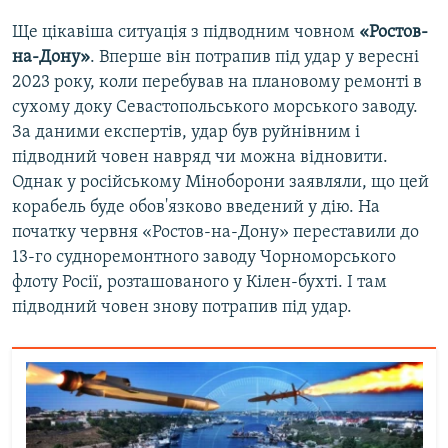
Ще цікавіша ситуація з підводним човном
«Ростов-
на-Дону»
. Вперше він потрапив під удар у вересні
2023 року, коли перебував на плановому ремонті в
сухому доку Севастопольського морського заводу.
За даними експертів, удар був руйнівним і
підводний човен навряд чи можна відновити.
Однак у російському Міноборони заявляли, що цей
корабель буде обов'язково введений у дію. На
початку червня «Ростов-на-Дону» переставили до
13-го судноремонтного заводу Чорноморського
флоту Росії, розташованого у Кілен-бухті. І там
підводний човен знову потрапив під удар.