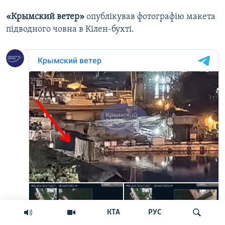
«Крымский ветер»
опублікував фотографію макета
підводного човна в Кілен-бухті.
КТА
РУС