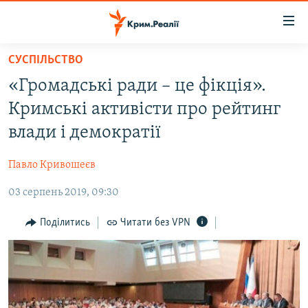
Доступність
посилання
Перейти
СУСПІЛЬСТВО
до
НОВИНИ
«Громадські ради – це фікція».
основного
ВОДА.КРИМ
матеріалу
Кримські активісти про рейтинг
ВІДЕО ТА ФОТО
Перейти
влади і демократії
до
ПОЛІТИКА
основної
Павло Кривошеєв
БЛОГИ
навігації
Перейти
03 серпень 2019, 09:30
ПОГЛЯД
до
ІНТЕРВ'Ю
Поділитись
Читати без VPN
пошуку
ВСЕ ЗА ДЕНЬ
СПЕЦПРОЕКТИ
ЯК ОБІЙТИ БЛОКУВАННЯ
ДЕПОРТАЦІЯ