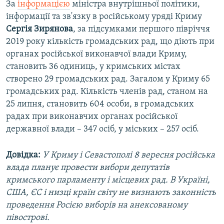
За
інформацією
міністра внутрішньої політики,
інформації та зв'язку в російському уряді Криму
Сергія Зирянова
, за підсумками першого півріччя
2019 року кількість громадських рад, що діють при
органах російської виконавчої влади Криму,
становить 36 одиниць, у кримських містах
створено 29 громадських рад. Загалом у Криму 65
громадських рад. Кількість членів рад, станом на
25 липня, становить 604 особи, в громадських
радах при виконавчих органах російської
державної влади – 347 осіб, у міських – 257 осіб.
Довідка:
У Криму і Севастополі 8 вересня російська
влада планує провести вибори депутатів
кримського парламенту і місцевих рад. В Україні,
США, ЄС і низці країн світу не визнають законність
проведення Росією виборів на анексованому
півострові.