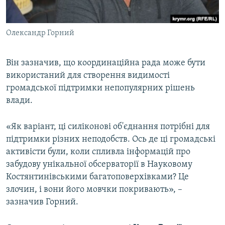
Олександр Горний
Він зазначив, що координаційна рада може бути
використаний для створення видимості
громадської підтримки непопулярних рішень
влади.
«Як варіант, ці силіконові об'єднання потрібні для
підтримки різних неподобств. Ось де ці громадські
активісти були, коли спливла інформацій про
забудову унікальної обсерваторії в Науковому
Костянтинівськими багатоповерхівками? Це
злочин, і вони його мовчки покривають», –
зазначив Горний.