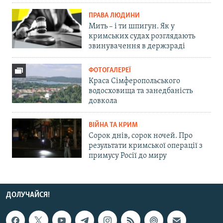
ПРАВА ЛЮДИНИ
Мить – і ти шпигун. Як у
кримських судах розглядають
звинувачення в держзраді
ФОТОГАЛЕРЕЇ
Краса Сімферопольського
водосховища та занедбаність
довкола
ВІЙНА ТА КРИМ
Сорок днів, сорок ночей. Про
результати кримської операції з
примусу Росії до миру
ДОЛУЧАЙСЯ!