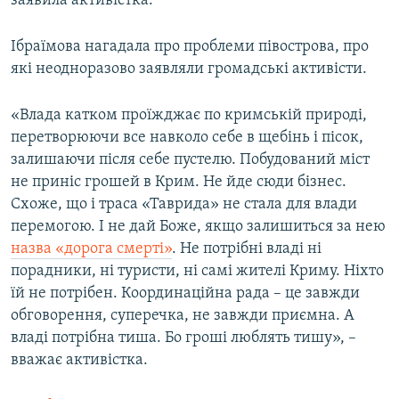
заявила активістка.
Ібраїмова нагадала про проблеми півострова, про
які неодноразово заявляли громадські активісти.
«Влада катком проїжджає по кримській природі,
перетворюючи все навколо себе в щебінь і пісок,
залишаючи після себе пустелю. Побудований міст
не приніс грошей в Крим. Не йде сюди бізнес.
Схоже, що і траса «Таврида» не стала для влади
перемогою. І не дай Боже, якщо залишиться за нею
назва «дорога смерті»
. Не потрібні владі ні
порадники, ні туристи, ні самі жителі Криму. Ніхто
їй не потрібен. Координаційна рада – це завжди
обговорення, суперечка, не завжди приємна. А
владі потрібна тиша. Бо гроші люблять тишу», –
вважає активістка.