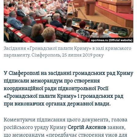
ВІДЕОУРОКИ «ELIFBE»
Русский
СВІДЧЕННЯ ОКУПАЦІЇ
Qırımtatar
УКРАЇНСЬКА ПРОБЛЕМА КРИМУ
ДОЛУЧАЙСЯ!
ІНФОГРАФІКА
Засідання «Громадської палати Криму» в залі кримського
парламенту. Сімферополь, 25 липня 2019 року
Усі сайти RFE/RL
У Сімферополі на засіданні громадських рад Криму
підписали меморандум про створення
координаційної ради підконтрольної Росії
«Громадської палати Криму» і громадських рад
при виконавчих органах державної влади.
Коментуючи підписання цього документа, голова
російського уряду Криму
Сергій Аксенов
заявив,
що меморандум «передбачає створення умов для