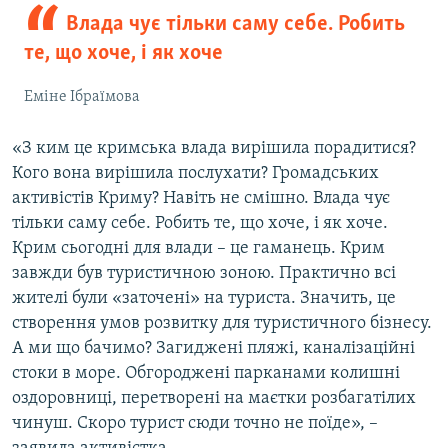
Влада чує тільки саму себе. Робить
те, що хоче, і як хоче
Еміне Ібраїмова
«З ким це кримська влада вирішила порадитися?
Кого вона вирішила послухати? Громадських
активістів Криму? Навіть не смішно. Влада чує
тільки саму себе. Робить те, що хоче, і як хоче.
Крим сьогодні для влади – це гаманець. Крим
завжди був туристичною зоною. Практично всі
жителі були «заточені» на туриста. Значить, це
створення умов розвитку для туристичного бізнесу.
А ми що бачимо? Загиджені пляжі, каналізаційні
стоки в море. Обгороджені парканами колишні
оздоровниці, перетворені на маєтки розбагатілих
чинуш. Скоро турист сюди точно не поїде», –