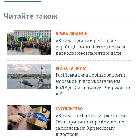
Читайте також
ПРАВА ЛЮДИНИ
«Крим – єдиний регіон, де
українці – меншість»: дискусія
навколо нової пам'ятної дати
ВІЙНА ТА КРИМ
Російська влада обіцяє закрити
морський шлях українським
БпЛА до Севастополя. Чи реально
це?
СУСПІЛЬСТВО
«Крим – не Росія»: маркетплейс
Ozon припинив прийом нових
замовлень на Кримському
півострові