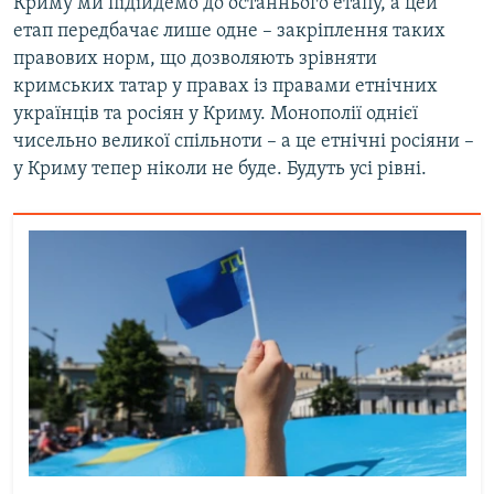
Криму ми підійдемо до останнього етапу, а цей
етап передбачає лише одне – закріплення таких
правових норм, що дозволяють зрівняти
кримських татар у правах із правами етнічних
українців та росіян у Криму. Монополії однієї
чисельно великої спільноти – а це етнічні росіяни –
у Криму тепер ніколи не буде. Будуть усі рівні.