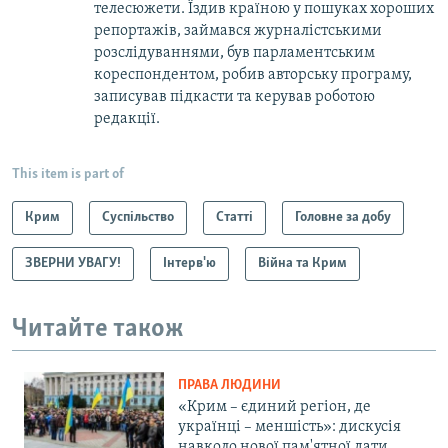
телесюжети. Їздив країною у пошуках хороших
репортажів, займався журналістськими
розслідуваннями, був парламентським
кореспондентом, робив авторську програму,
записував підкасти та керував роботою
редакції.
This item is part of
Крим
Суспільство
Статті
Головне за добу
ЗВЕРНИ УВАГУ!
Інтерв'ю
Війна та Крим
Читайте також
ПРАВА ЛЮДИНИ
«Крим – єдиний регіон, де
українці – меншість»: дискусія
навколо нової пам'ятної дати