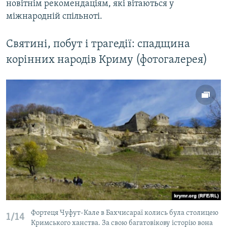
новітнім рекомендаціям, які вітаються у
міжнародній спільноті.
Святині, побут і трагедії: спадщина
корінних народів Криму (фотогалерея)
Фортеця Чуфут-Кале в Бахчисараї колись була столицею
1/14
Кримського ханства. За свою багатовікову історію вона