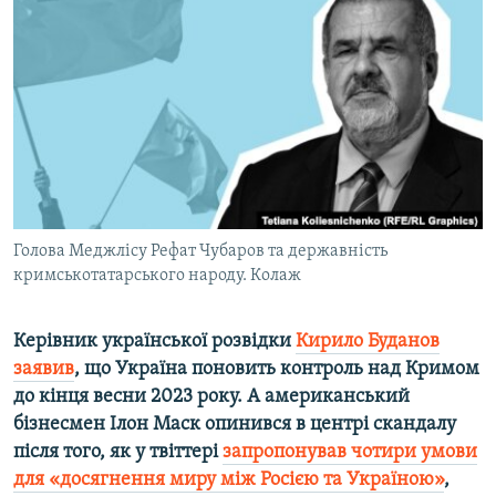
ВІДЕОУРОКИ «ELIFBE»
Русский
СВІДЧЕННЯ ОКУПАЦІЇ
Qırımtatar
УКРАЇНСЬКА ПРОБЛЕМА КРИМУ
ДОЛУЧАЙСЯ!
ІНФОГРАФІКА
Усі сайти RFE/RL
Голова Меджлісу Рефат Чубаров та державність
кримськотатарського народу. Колаж
Керівник української розвідки
Кирило Буданов
заявив
, що Україна поновить контроль над Кримом
до кінця весни 2023 року. А американський
бізнесмен Ілон Маск опинився в центрі скандалу
після того, як у твіттері
запропонував чотири умови
для «досягнення миру між Росією та Україною»
,