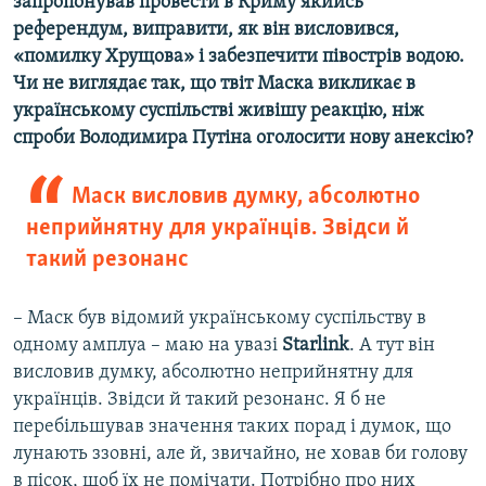
запропонував провести в Криму якийсь
референдум, виправити, як він висловився,
«помилку Хрущова» і забезпечити півострів водою.
Чи не виглядає так, що твіт Маска викликає в
українському суспільстві живішу реакцію, ніж
спроби Володимира Путіна оголосити нову анексію?
Маск висловив думку, абсолютно
неприйнятну для українців. Звідси й
такий резонанс
– Маск був відомий українському суспільству в
одному амплуа – маю на увазі
Starlink
. А тут він
висловив думку, абсолютно неприйнятну для
українців. Звідси й такий резонанс. Я б не
перебільшував значення таких порад і думок, що
лунають ззовні, але й, звичайно, не ховав би голову
в пісок, щоб їх не помічати. Потрібно про них