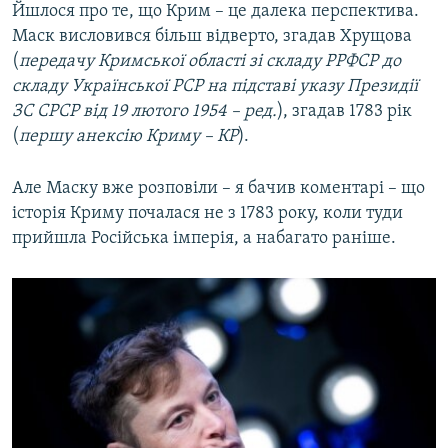
Йшлося про те, що Крим – це далека перспектива.
Маск висловився більш відверто, згадав Хрущова
(
передачу Кримської області зі складу РРФСР до
складу Української РСР на підставі указу Президії
ЗС СРСР від 19 лютого 1954 – ред.
), згадав 1783 рік
(
першу анексію Криму – КР
).
Але Маску вже розповіли – я бачив коментарі – що
історія Криму почалася не з 1783 року, коли туди
прийшла Російська імперія, а набагато раніше.