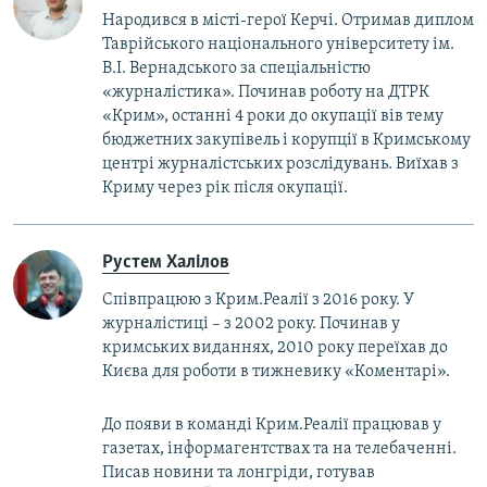
Народився в місті-герої Керчі. Отримав диплом
Таврійського національного університету ім.
В.І. Вернадського за спеціальністю
«журналістика». Починав роботу на ДТРК
«Крим», останні 4 роки до окупації вів тему
бюджетних закупівель і корупції в Кримському
центрі журналістських розслідувань. Виїхав з
Криму через рік після окупації.
Рустем Халілов
Співпрацюю з Крим.Реалії з 2016 року. У
журналістиці – з 2002 року. Починав у
кримських виданнях, 2010 року переїхав до
Києва для роботи в тижневику «Коментарі».
До появи в команді Крим.Реалії працював у
газетах, інформагентствах та на телебаченні.
Писав новини та лонгріди, готував