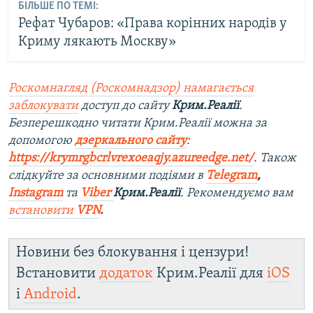
БІЛЬШЕ ПО ТЕМІ:
Рефат Чубаров: «Права корінних народів у
Криму лякають Москву»
Роскомнагляд (Роскомнадзор) намагається
заблокувати
доступ до сайту
Крим.Реалії
.
Безперешкодно читати Крим.Реалії можна за
допомогою
дзеркального сайту
:
https://krymrgbcrlvrexoeaqjy.azureedge.net/
. Також
слідкуйте за основними подіями в
Telegram
,
Instagram
та
Viber
Крим.Реалії
. Рекомендуємо вам
встановити
VPN
.
Новини без блокування і цензури!
Встановити
додаток
Крим.Реалії для
iOS
і
Android
.