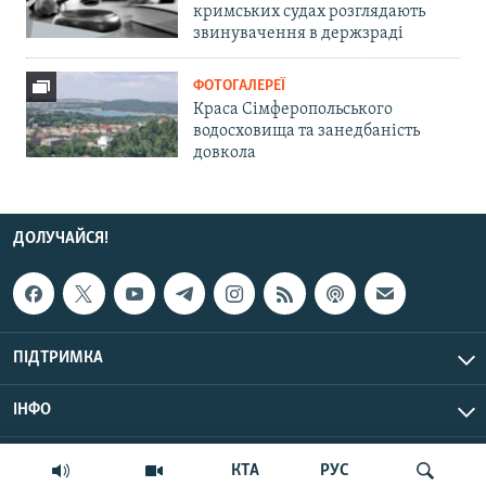
кримських судах розглядають
звинувачення в держзраді
ФОТОГАЛЕРЕЇ
Краса Сімферопольського
водосховища та занедбаність
довкола
ДОЛУЧАЙСЯ!
ПІДТРИМКА
ІНФО
© Крим.Реалії, 2026 | Усі права застережено.
КТА
РУС