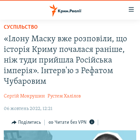
Доступність
посилання
Перейти
СУСПІЛЬСТВО
до
НОВИНИ
«Ілону Маску вже розповіли, що
основного
ВОДА.КРИМ
матеріалу
історія Криму почалася раніше,
ВІДЕО ТА ФОТО
Перейти
ніж туди прийшла Російська
до
ПОЛІТИКА
імперія». Інтерв'ю з Рефатом
основної
БЛОГИ
навігації
Чубаровим
Перейти
ПОГЛЯД
до
Сергій Мокрушин
Рустем Халілов
ІНТЕРВ'Ю
пошуку
06 жовтень 2022, 12:21
ВСЕ ЗА ДЕНЬ
Поділитись
Читати без VPN
СПЕЦПРОЕКТИ
ЯК ОБІЙТИ БЛОКУВАННЯ
ДЕПОРТАЦІЯ