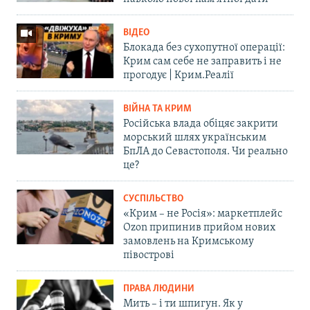
ВІДЕО
Блокада без сухопутної операції:
Крим сам себе не заправить і не
прогодує | Крим.Реалії
ВІЙНА ТА КРИМ
Російська влада обіцяє закрити
морський шлях українським
БпЛА до Севастополя. Чи реально
це?
СУСПІЛЬСТВО
«Крим – не Росія»: маркетплейс
Ozon припинив прийом нових
замовлень на Кримському
півострові
ПРАВА ЛЮДИНИ
Мить – і ти шпигун. Як у