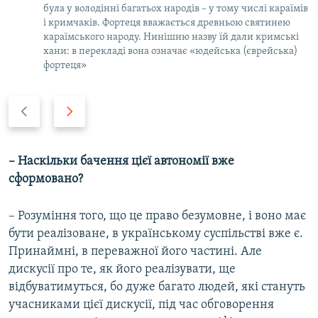
була у володінні багатьох народів – у тому числі караїмів
і кримчаків. Фортеця вважається древньою святинею
караїмського народу. Нинішню назву їй дали кримські
хани: в перекладі вона означає «юдейська (єврейська)
фортеця»
P
N
r
e
e
x
v
t
– Наскільки бачення цієї автономії вже
i
s
сформовано?
o
l
u
i
– Розуміння того, що це право безумовне, і воно має
s
d
бути реалізоване, в українському суспільстві вже є.
s
e
Принаймні, в переважної його частині. Але
l
дискусії про те, як його реалізувати, ще
i
відбуватимуться, бо дуже багато людей, які стануть
d
учасниками цієї дискусії, під час обговорення
e