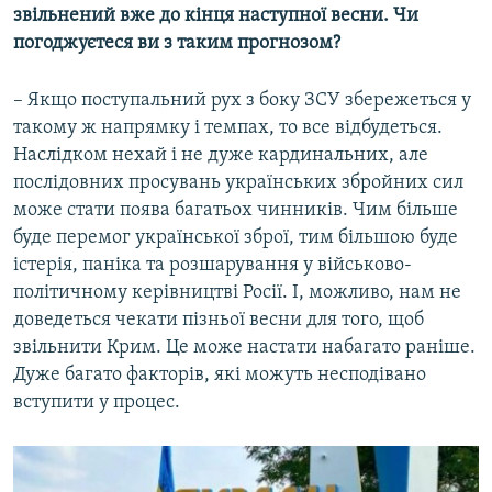
звільнений вже до кінця наступної весни. Чи
погоджуєтеся ви з таким прогнозом?
– Якщо поступальний рух з боку ЗСУ збережеться у
такому ж напрямку і темпах, то все відбудеться.
Наслідком нехай і не дуже кардинальних, але
послідовних просувань українських збройних сил
може стати поява багатьох чинників. Чим більше
буде перемог української зброї, тим більшою буде
істерія, паніка та розшарування у військово-
політичному керівництві Росії. І, можливо, нам не
доведеться чекати пізньої весни для того, щоб
звільнити Крим. Це може настати набагато раніше.
Дуже багато факторів, які можуть несподівано
вступити у процес.