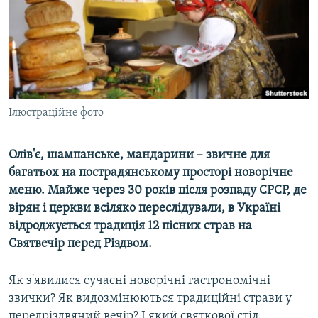
ВІДЕОУРОКИ «ELIFBE»
Русский
СВІДЧЕННЯ ОКУПАЦІЇ
Qırımtatar
УКРАЇНСЬКА ПРОБЛЕМА КРИМУ
ДОЛУЧАЙСЯ!
ІНФОГРАФІКА
Ілюстраційне фото
Олів'є, шампанське, мандарини – звичне для
Усі сайти RFE/RL
багатьох на пострадянському просторі новорічне
меню. Майже через 30 років після розпаду СРСР, де
вірян і церкви всіляко переслідували, в Україні
відроджується традиція 12 пісних страв на
Святвечір перед Різдвом.
Як з'явилися сучасні новорічні гастрономічні
звички? Як видозмінюються традиційні страви у
передріздвяний вечір? І який святкової стіл