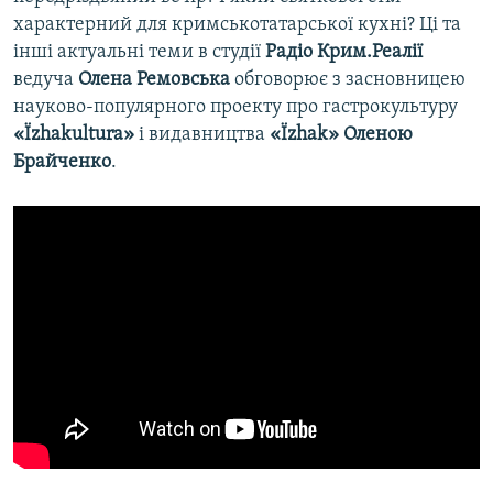
характерний для кримськотатарської кухні? Ці та
інші актуальні теми в студії
Радіо Крим.Реалії
ведуча
Олена Ремовська
обговорює з засновницею
науково-популярного проекту про гастрокультуру
«Їzhakultura»
і видавництва
«Їzhak»
Оленою
Брайченко
.