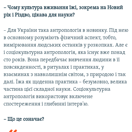
– Чому культура вживання їжі, зокрема на Новий
рік і Різдво, цікава для науки?
– Для України така антропологія в новинку. Під нею
в основному розуміють фізичний аспект, тобто,
вимірювання людських останків у розкопках. Але є
і соціокультурна антропологія, яка існує вже понад
сто років. Вона передбачає вивчення людини в її
повсякденності, в ритуалах і практиках, у
взаєминах з навколишнім світом, з природою і так
далі. Їжа як щоденна практика – безумовно, велика
частина цієї складної науки. Соціокультурна
антропологія використовує включене
спостереження і глибинні інтерв'ю.
– Що це означає?