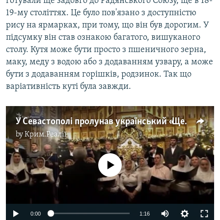
готували ще задовго до Радянського Союзу, ще в 18-
19-му століттях. Це було пов'язано з доступністю
рису на ярмарках, при тому, що він був дорогим. У
підсумку він став ознакою багатого, вишуканого
столу. Кутя може бути просто з пшеничного зерна,
маку, меду з водою або з додаванням узвару, а може
бути з додаванням горішків, родзинок. Так що
варіативність куті була завжди.
У Севастополі пролунав український «Щедрик» (відео)
by
Крим.Реалії
No media source currently available
0:00
1:16