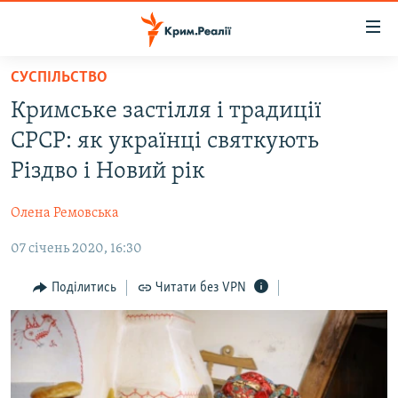
Доступність
посилання
Перейти
СУСПІЛЬСТВО
до
НОВИНИ
Кримське застілля і традиції
основного
ВОДА.КРИМ
матеріалу
СРСР: як українці святкують
ВІДЕО ТА ФОТО
Перейти
Різдво і Новий рік
до
ПОЛІТИКА
основної
Олена Ремовська
БЛОГИ
навігації
Перейти
07 січень 2020, 16:30
ПОГЛЯД
до
ІНТЕРВ'Ю
Поділитись
Читати без VPN
пошуку
ВСЕ ЗА ДЕНЬ
СПЕЦПРОЕКТИ
ЯК ОБІЙТИ БЛОКУВАННЯ
ДЕПОРТАЦІЯ