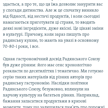
здається, а про те, що ця їжа дозволяє занурити вас
у спогади дитинства. Але ж це спочатку виникло
від бідності, від нестачі продуктів, і коли сьогодні
намагаються приготувати ці страви, то вводять
деякі нові інгредієнти, дуже якісні. Це цікаві зміни
в культурі. Причому, коли зараз пишуть про
радянську кухню, то мають на увазі в основному
70-80-і роки, і все.
Однак гастрономічний досвід Радянського Союзу
був дуже різним: його має сенс хронологічно
розкласти по десятиліттях і тематично. Ми готуємо
серію таких матеріалів від різних авторів про
радянську гастрономію. Наслідки політики
Радянського Союзу, безумовно, вплинули на
харчову культуру на багатьох рівнях. Наприклад,
бажання запасатися продуктами в кризові
моменти, тому що залишилася пам'ять про порожні