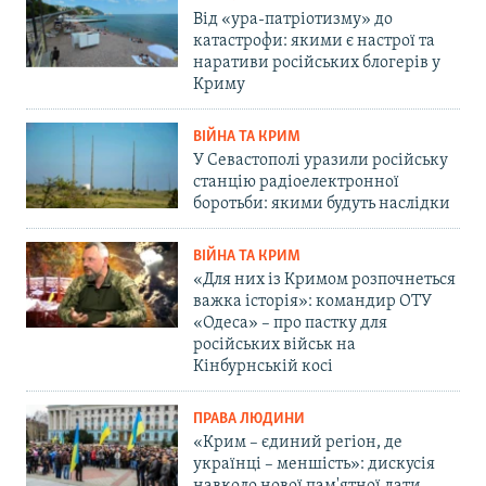
Від «ура-патріотизму» до
катастрофи: якими є настрої та
наративи російських блогерів у
Криму
ВІЙНА ТА КРИМ
У Севастополі уразили російську
станцію радіоелектронної
боротьби: якими будуть наслідки
ВІЙНА ТА КРИМ
«Для них із Кримом розпочнеться
важка історія»: командир ОТУ
«Одеса» – про пастку для
російських військ на
Кінбурнській косі
ПРАВА ЛЮДИНИ
«Крим – єдиний регіон, де
українці – меншість»: дискусія
навколо нової пам'ятної дати