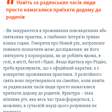
Навіть за радянських часів люди
просто намагалися приїхати додому до
родичів
– Ви занурюєтеся в проживання повсякденних або
святкових практик, а глибинне інтерв'ю триває
кілька годин. Говорячи про Новий рік, антрополог
повинен позначити межі дослідження: як його
святкують у корпораціях, як це роблять вдома, в
селі, в місті, багаті і бідні. Якщо йдеться про Різдво,
треба враховувати, що є офіційний наратив, а є
конкретне проживання практики. З релігійного
свята воно перетворилося на сімейне, коли навіть
за радянських часів люди просто намагалися
приїхати додому до родичів. Культура – така
мінлива річ, яка весь час трансформується, і,
можливо, в сучасній науці цього розуміння не