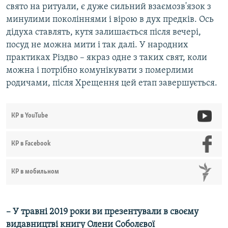
свято на ритуали, є дуже сильний взаємозв'язок з
минулими поколіннями і вірою в дух предків. Ось
дідуха ставлять, кутя залишається після вечері,
посуд не можна мити і так далі. У народних
практиках Різдво – якраз одне з таких свят, коли
можна і потрібно комунікувати з померлими
родичами, після Хрещення цей етап завершується.
КР в YouTube
КР в Facebook
КР в мобильном
– У травні 2019 роки ви презентували в своєму
видавництві книгу Олени Соболєвої