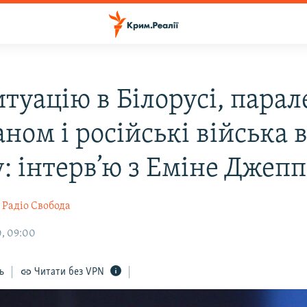
туацію в Білорусі, парале
ом і російські війська 
: інтерв’ю з Еміне Джеп
Радіо Свобода
, 09:00
ь
Читати без VPN