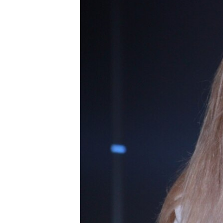
ВІДЕОУРОКИ «ELIFBE»
СВІДЧЕННЯ ОКУПАЦІЇ
УКРАЇНСЬКА ПРОБЛЕМА КРИМУ
ІНФОГРАФІКА