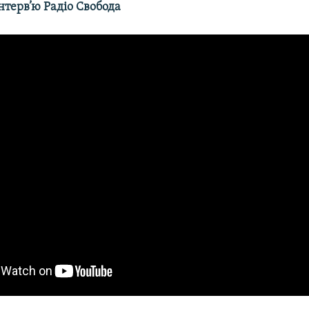
нтерв’
ю Радіо Свобода