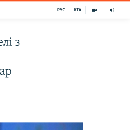
РУС
КТА
лі з
в
пар