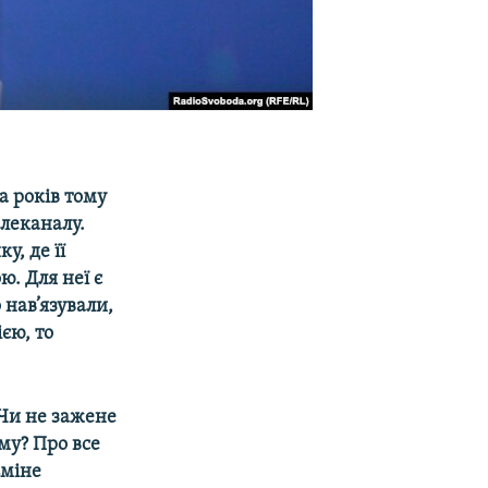
а років тому
леканалу.
у, де її
. Для неї є
 нав’язували,
єю, то
 Чи не зажене
иму? Про все
Еміне