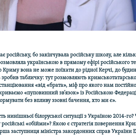
ає російську, бо закінчувала російську школу, але кільк
озмовляла українською в прямому ефірі російського те
 Криму вона не може поїхати до рідної Керчі, до будинк
 зробив табличку: тут розмовляють кримськотатарською
анціювання «від «брата», міф про якого нам постійно
криваємо «пуповинний зв’язок» із Російською Федераці
рмувати без впливу ззовні бачення, хто ми є».
ть нинішньої білоруської ситуації з Україною 2014-го?
 у російські «обійми»? Якою є стратегія повернення Кр
ерша заступниця міністра закордонних справ України 