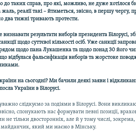
о до таких справ, про які, можливо, не дуже хотілося б
а жаль, реалії такі – йтиметься, звісно, в першу чергу, п
о два тижні тривають протести.
 визнавати результати виборів президента Білорусі, з
анкції щодо суттєвої кількості осіб. Уже санкції запро
рядом щодо пана Лукашенка та щодо понад 30 його чи
, що відбулася фальсифікація виборів та жорстоке повод
никами.
країни на сьогодні? Ми бачили деякі заяви і відкликан
посла України в Білорусі.
 уважно слідкуємо за подіями в Білорусі. Вони викликаю
 звісно, спонукають нас формувати певні позиції, врах
 не тільки двосторонніх, але й у тому числі, зокрема,
 майданчик, який ми маємо в Мінську.