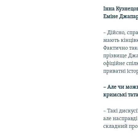
Інна Кузнецов
Еміне Джапар
– Дійсно, спр
мають кінцівк
Фактично так
прізвище Джап
офіційне спіл
приватні істо
– Але чи можн
кримські тата
– Такі дискус
але насправді
складний проц