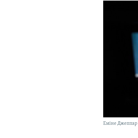
Еміне Джеппар