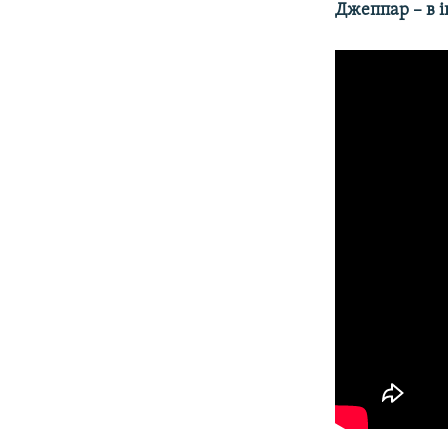
Джеппар – в і