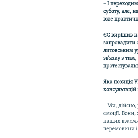
– І переходим
суботу, але, н
вже практичн
ЄС вирішив не
запровадити с
литовським у
зв’язку з тим
протестуваль
Яка позиція У
консультацій 
– Ми, дійсно,
емоції. Вони,
наших взаємин
перемовини і