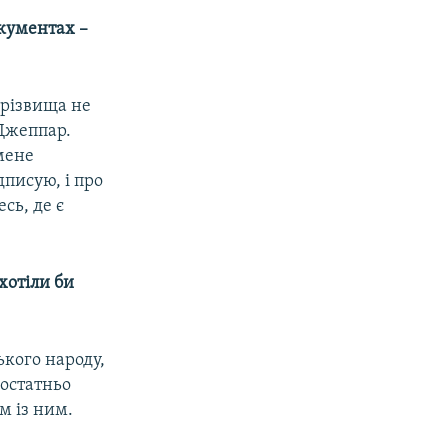
окументах –
прізвища не
 Джеппар.
мене
дписую, і про
сь, де є
хотіли би
ького народу,
достатньо
м із ним.