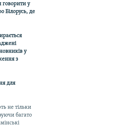
и говорити у
ро Білорусь, де
бирається
ваджені
новників у
ження з
ня для
ть не тільки
овуючи багато
 мінські