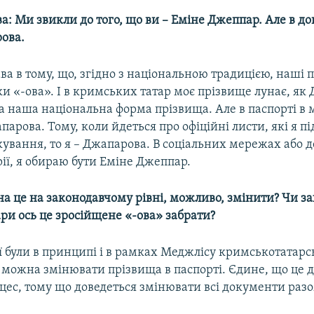
а: Ми звикли до того, що ви – Еміне Джеппар. Але в д
ова.
ава в тому, що, згідно з національною традицією, наші 
и «-ова». І в кримських татар моє прізвище лунає, як
а наша національна форма прізвища. Але в паспорті в 
арова. Тому, коли йдеться про офіційні листи, які я пі
кування, то я – Джапарова. В соціальних мережах або де
рії, я обираю бути Еміне Джеппар.
а це на законодавчому рівні, можливо, змінити? Чи за
ри ось це зросійщене «-ова» забрати?
ії були в принципі і в рамках Меджлісу кримськотатарс
 можна змінювати прізвища в паспорті. Єдине, що це 
ес, тому що доведеться змінювати всі документи разо