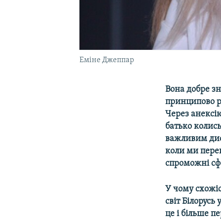
Еміне Джеппар
Вона добре зн
принципово р
Через анексію
батько колись
важливим дист
коли ми пере
спроможні сфо
У чому схожіс
світ Білорусь
це і більше п