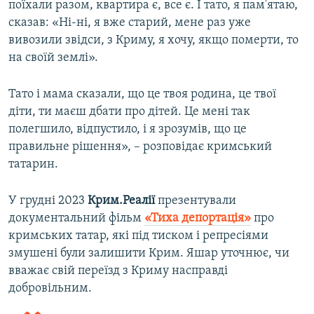
поїхали разом, квартира є, все є. І тато, я пам'ятаю,
сказав: «Ні-ні, я вже старий, мене раз уже
вивозили звідси, з Криму, я хочу, якщо померти, то
на своїй землі».
Тато і мама сказали, що це твоя родина, це твої
діти, ти маєш дбати про дітей. Це мені так
полегшило, відпустило, і я зрозумів, що це
правильне рішення», – розповідає кримський
татарин.
У грудні 2023
Крим.Реалії
презентували
документальний фільм
«Тиха депортація»
про
кримських татар, які під тиском і репресіями
змушені були залишити Крим. Яшар уточнює, чи
вважає свій переїзд з Криму насправді
добровільним.