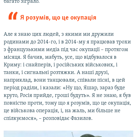
багато зіграло.
Я розумів, що це окупація
Але я знаю цих людей, з якими ми дружили
родинами до 2014-го, і в 2014-му я працював трохи
з французькими медіа під час окупації – протягом
місяця. Я бачив, мабуть, усе, що відбувалося в
Криму: і снайперів, і російських військових, і
танки, і сигнальні розтяжки. А наші друзі,
наприклад, вони танцювали, співали пісні, в цей
період раділи, і казали: «Ну що, Яшар, зараз буде
круто, Росія прийде, гроші будуть». Я не знаю, я був
повністю проти, тому що я розумів, що це окупація,
це військова операція, і, на жаль, ми більше не
спілкуємося», – розповідає Фазилов.