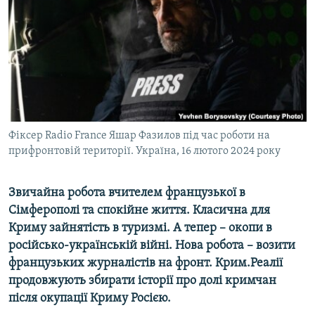
ВІДЕОУРОКИ «ELIFBE»
Русский
СВІДЧЕННЯ ОКУПАЦІЇ
Qırımtatar
УКРАЇНСЬКА ПРОБЛЕМА КРИМУ
ДОЛУЧАЙСЯ!
ІНФОГРАФІКА
Фіксер Radio France Яшар Фазилов під час роботи на
прифронтовій території. Україна, 16 лютого 2024 року
Усі сайти RFE/RL
Звичайна робота вчителем французької в
Сімферополі та спокійне життя. Класична для
Криму зайнятість в туризмі. А тепер – окопи в
російсько-українській війні. Нова робота – возити
французьких журналістів на фронт. Крим.Реалії
продовжують збирати історії про долі кримчан
після окупації Криму Росією.