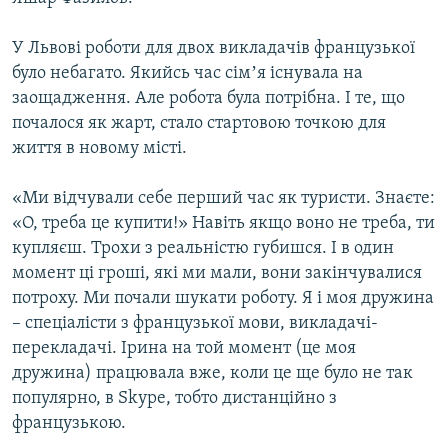
У Львові роботи для двох викладачів французької
було небагато. Якийсь час сімʼя існувала на
заощадження. Але робота була потрібна. І те, що
почалося як жарт, стало стартовою точкою для
життя в новому місті.
«Ми відчували себе перший час як туристи. Знаєте:
«О, треба це купити!» Навіть якщо воно не треба, ти
купляєш. Трохи з реальністю губишся. І в один
момент ці гроші, які ми мали, вони закінчувалися
потроху. Ми почали шукати роботу. Я і моя дружина
– спеціалісти з французької мови, викладачі-
перекладачі. Ірина на той момент (це моя
дружина) працювала вже, коли це ще було не так
популярно, в Skype, тобто дистанційно з
французькою.