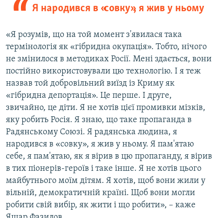
Я народився в «совку», я жив у ньому
«Я розумів, що на той момент з'явилася така
термінологія як «гібридна окупація». Тобто, нічого
не змінилося в методиках Росії. Мені здається, вони
постійно використовували цю технологію. І я теж
назвав той добровільний виїзд із Криму як
«гібридна депортація». Це перше. І друге,
звичайно, це діти. Я не хотів цієї промивки мізків,
яку робить Росія. Я знаю, що таке пропаганда в
Радянському Союзі. Я радянська людина, я
народився в «совку», я жив у ньому. Я пам'ятаю
себе, я пам'ятаю, як я вірив в цю пропаганду, я вірив
в тих піонерів-героїв і таке інше. Я не хотів цього
майбутнього моїм дітям. Я хотів, щоб вони жили у
вільній, демократичній країні. Щоб вони могли
робити свій вибір, як жити і що робити», – каже
Яшар Фазилов.