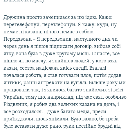
23 лютого 2015 року
Дружина просто зачепилася за цю ідею. Каже:
перетелефонуй, перетлефонуй. Я кажу: куди, ну
немає ні казана, нічого немає з собою. –
Передзвони – Я передзвонив, наступного дня чи
через день я пішов підписати договір, вибрав собі
ятку, вона була в дуже крутому місці. І знаєте, все
пішло як по маслу: я знайшов людей, у кого взяв
казан, сестра надіслала якісь спеції. Взагалі
почалася робота, я став готувати плов, потім додав
янтики, ранні антрекоти на вугіллі. Більше року ми
працювали так, і з'явилося багато знайомих зі всієї
України, тому що, наприклад, під час свят, особливо
Різдвяних, я робив два великих казана на день, і
все розходилося. І дуже багато медіа, преси
приїжджали, щось знімали. Було важко, бо треба
було вставати дуже рано, руки постійно брудні від