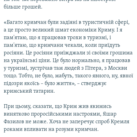
більше грошей.
«Багато кримчан були задіяні в туристичній сфері,
а це просто великий шмат економіки Криму. І я
пам'ятаю, що я працював трохи в туризмі, і
пам'ятаю, що кримчани чекали, коли приїдуть
росіяни. Це росіяни приїжджали зі своїми грошима
на українські ціни. Це було нормально, я працював
у туризмі, зустрічав там людей з Пітера, з Москви
тощо. Тобто, не було, мабуть, такого явного, ну, явної
підозри якоїсь – було життя», – стверджує
кримський татарин.
При цьому, сказати, що Крим жив якимись
винятково проросійськими настроями, Яшар
Фазилов не може. Хоча не заперечує спроб Кремля
роками впливати на розуми кримчан.