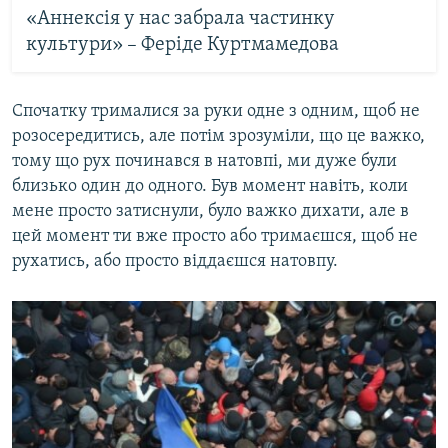
«Аннексія у нас забрала частинку
культури» – Феріде Куртмамедова
Спочатку трималися за руки одне з одним, щоб не
розосередитись, але потім зрозуміли, що це важко,
тому що рух починався в натовпі, ми дуже були
близько один до одного. Був момент навіть, коли
мене просто затиснули, було важко дихати, але в
цей момент ти вже просто або тримаєшся, щоб не
рухатись, або просто віддаєшся натовпу.