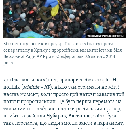
Зіткнення учасників проукраїнського мітингу проти
сепаратизму в Криму з проросійськими активістами біля
Верховної Ради АР Крим, Сімферополь, 26 лютого 2014
року
Летіли палки, каміння, прапори з обох сторін. Ні
поліція (
міліція – КР
), ніхто там стримати не міг, і
настав момент, коли просто цей натовп завалив той
натовп проросійський. Це була перша перемога на
той момент. Пам’ятаю, палили російський прапор,
пам'ятаю вийшли
Чубаров, Аксьонов
, тобто була
така перемога, що люди змогли зайти в парламент,