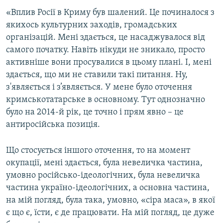
«Вплив Росії в Криму був шалений. Це починалося з
якихось культурних заходів, громадських
організацій. Мені здається, це насаджувалося від
самого початку. Навіть нікуди не зникало, просто
активніше вони просувалися в цьому плані. І, мені
здається, що ми не ставили такі питання. Ну,
з'являється і з’являється. У мене було оточення
кримськотатарське в основному. Тут однозначно
було на 2014-й рік, це точно і прям явно – це
антиросійська позиція.
Що стосується іншого оточення, то на момент
окупації, мені здається, була невеличка частина,
умовно російсько-ідеологічних, була невеличка
частина україно-ідеологічних, а основна частина,
на мій погляд, була така, умовно, «сіра маса», в якої
є що є, їсти, є де працювати. На мій погляд, це дуже