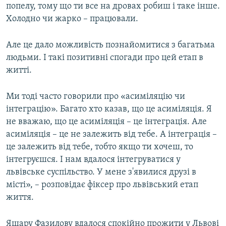
попелу, тому що ти все на дровах робиш і таке інше.
Холодно чи жарко – працювали.
Але це дало можливість познайомитися з багатьма
людьми. І такі позитивні спогади про цей етап в
житті.
Ми тоді часто говорили про «асиміляцію чи
інтеграцію». Багато хто казав, що це асиміляція. Я
не вважаю, що це асиміляція – це інтеграція. Але
асиміляція – це не залежить від тебе. А інтеграція –
це залежить від тебе, тобто якщо ти хочеш, то
інтегруєшся. І нам вдалося інтегруватися у
львівське суспільство. У мене з'явилися друзі в
місті», – розповідає фіксер про львівський етап
життя.
Яшару Фазилову вдалося спокійно прожити у Львові