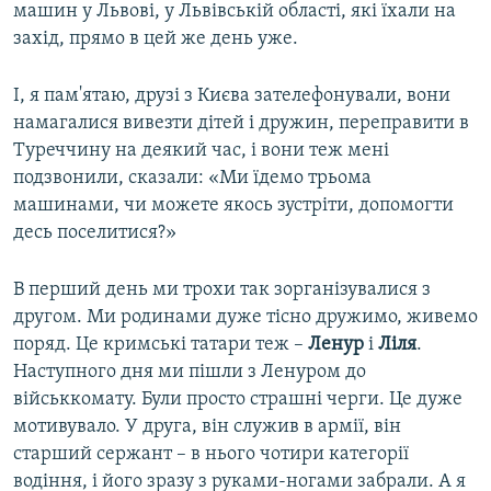
машин у Львові, у Львівській області, які їхали на
захід, прямо в цей же день уже.
І, я пам'ятаю, друзі з Києва зателефонували, вони
намагалися вивезти дітей і дружин, переправити в
Туреччину на деякий час, і вони теж мені
подзвонили, сказали: «Ми їдемо трьома
машинами, чи можете якось зустріти, допомогти
десь поселитися?»
В перший день ми трохи так зорганізувалися з
другом. Ми родинами дуже тісно дружимо, живемо
поряд. Це кримські татари теж –
Ленур
і
Ліля
.
Наступного дня ми пішли з Ленуром до
військкомату. Були просто страшні черги. Це дуже
мотивувало. У друга, він служив в армії, він
старший сержант – в нього чотири категорії
водіння, і його зразу з руками-ногами забрали. А я