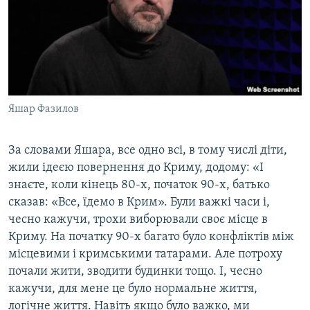
Яшар Фазилов
За словами Яшара, все одно всі, в тому числі діти,
жили ідеєю повернення до Криму, додому: «І
знаєте, коли кінець 80-х, початок 90-х, батько
сказав: «Все, їдемо в Крим». Були важкі часи і,
чесно кажучи, трохи виборювали своє місце в
Криму. На початку 90-х багато було конфліктів між
місцевими і кримськими татарами. Але потроху
почали жити, зводити будинки тощо. І, чесно
кажучи, для мене це було нормальне життя,
логічне життя. Навіть якщо було важко, ми