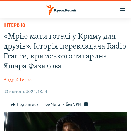
Доступність
посилання
Перейти
ІНТЕРВ'Ю
до
НОВИНИ
«Мрію мати готелі у Криму для
основного
ВОДА.КРИМ
матеріалу
друзів». Історія перекладача Radio
ВІДЕО ТА ФОТО
Перейти
France, кримського татарина
до
ПОЛІТИКА
Яшара Фазилова
основної
БЛОГИ
навігації
Андрій Гевко
Перейти
ПОГЛЯД
до
23 квітень 2024, 18:14
ІНТЕРВ'Ю
пошуку
ВСЕ ЗА ДЕНЬ
Поділитись
Читати без VPN
СПЕЦПРОЕКТИ
ЯК ОБІЙТИ БЛОКУВАННЯ
ДЕПОРТАЦІЯ