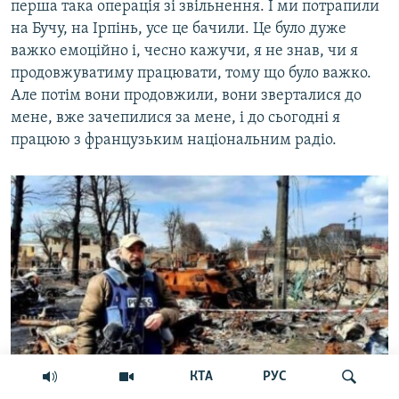
перша така операція зі звільнення. І ми потрапили
на Бучу, на Ірпінь, усе це бачили. Це було дуже
важко емоційно і, чесно кажучи, я не знав, чи я
продовжуватиму працювати, тому що було важко.
Але потім вони продовжили, вони зверталися до
мене, вже зачепилися за мене, і до сьогодні я
працюю з французьким національним радіо.
КТА
РУС