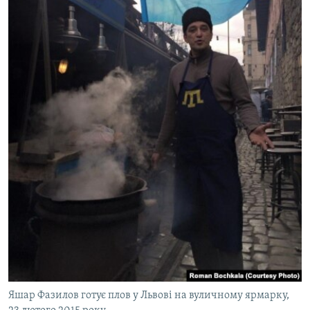
Яшар Фазилов готує плов у Львові на вуличному ярмарку,