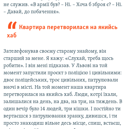
не служив. «В армії був? – Ні. – Хоча б зброя є? – Ні.
– Давай, до побачення».
Квартира перетворилася на якийсь
хаб
Зателефонував своєму старому знайому, він
старший за мене. Я кажу: «Слухай, треба щось
робити». І він мені підказав. У Львові на той
момент запустили проєкт з поліцією і цивільними:
двоє поліцейських, троє цивільних, патрулювали
вночі в місті. На той момент наша квартира
перетворилася на якийсь хаб. Люди, котрі їхали,
залишалися на день, на два, на три, на тиждень. В
один вечір було 14 людей, три кішки. І постійно ти
вертаєшся з патрулювання зранку, дивишся, і ти
просто знаходиш вільне десь місце, спиш, встаєш,