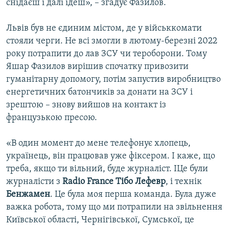
снідаєш і далі їдеш», – згадує Фазилов.
Львів був не єдиним містом, де у військкомати
стояли черги. Не всі змогли в лютому-березні 2022
року потрапити до лав ЗСУ чи тероборони. Тому
Яшар Фазилов вирішив спочатку привозити
гуманітарну допомогу, потім запустив виробництво
енергетичних батончиків за донати на ЗСУ і
зрештою – знову вийшов на контакт із
французькою пресою.
«В один момент до мене телефонує хлопець,
українець, він працював уже фіксером. І каже, що
треба, якщо ти вільний, буде журналіст. ІЦе були
журналісти з
Radio France Тібо Лефевр
, і технік
Бенжамен
. Це була моя перша команда. Була дуже
важка робота, тому що ми потрапили на звільнення
Київської області, Чернігівської, Сумської, це