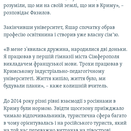
розуміли, що ми на своїй землі, що ми в Криму», –
розповідає Фазилов.
Закінчивши університет, Яшар спочатку обрав
професію освітянина і створив уже власну сімʼю.
«В мене з'явилася дружина, народилися дві доньки.
Я працював у першій гімназії міста Сімферополя
викладачем французької мови. Трохи працював у
Кримському індустріально-педагогічному
університеті. Життя кипіло, життя було, ми
будували плани», – каже колишній вчитель.
До 2014 року різні рівні взаємодії з росіянами в
Криму були нормою. Звідти щосезону приїжджало
чимало відпочивальників, туристична сфера багато
в чому орієнтувалась і на російського туриста, який
на той час переважно витрачав на півострові