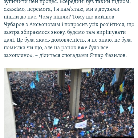
зупинити цей процес. Всередині був такий підйом,
скажімо, перемога, і я пам'ятаю, ми з друзями
пішли до нас. Чому пішли? Тому що вийшов
Чубаров з Аксьоновим і попросив усіх розійтися, що
завтра збираємося знову, будемо там вирішувати
далі. Це була якась домовленість, я не знаю, це була
помилка чи що, але на ранок вже було все
захоплено», – ділиться спогадами Яшар Фазилов.