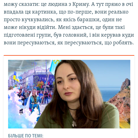
можу сказати: це людина з Криму. А тут прямо в очі
впадала ця картинка, що по-перше, вони реально
просто кучкувались, як якісь барашки, один не
може нікуди відійти. Мені здається, це були такі
підготовлені групи, був головний, і він керував куди
вони пересуваються, як пересуваються, що роблять.
БІЛЬШЕ ПО ТЕМІ: