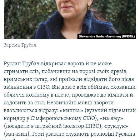
Зарема Трубач
Руслан Трубач відкриває ворота й не може
стримати сліз, побачивши на порозі своїх друзів,
кримських татар, які приїхали відвідати його після
звільнення з СІЗО. Він довго всіх обіймає, сховавши
обличчя кожному в плече, проводжає до кімнати й
садовить за стіл. Незвичайні мовні звороти
вловлюються відразу: «кишка» (вузький підземний
коридор у Сімферопольському СІЗО), «на яму»
(посадити в штрафний ізолятор ШІЗО), «рукдук»
(магазин). Гості уважно слухають розповіді Руслана