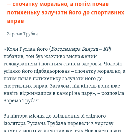
‒ спочатку морально, а потім почав
потихеньку залучати його до спортивних
вправ
Зарема Трубач
«Коли Руслан його (
Володимира Балуха ‒ КР
)
побачив, той був жахливо виснажений
голодуванням і поганим станом здоров'я. Чоловік
усіляко його підбадьорював ‒ спочатку морально, а
потім почав потихеньку залучати його до
спортивних вправ. Загалом, під кінець вони вже
навіть віджималися в камері на пару», ‒ розповіла
Зарема Трубач.
За півтора місяця до звільнення зі слідчого
ізолятора Руслана Трубача перевели в чергову
камеру, його сусідом став житель Новоолексіївки