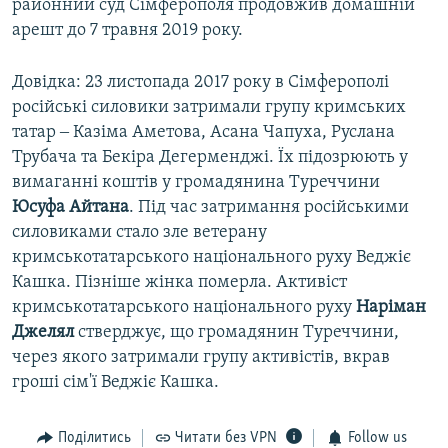
районний суд Сімферополя продовжив домашній
арешт до 7 травня 2019 року.
Довідка: 23 листопада 2017 року в Сімферополі
російські силовики затримали групу кримських
татар ‒ Казіма Аметова, Асана Чапуха, Руслана
Трубача та Бекіра Дегерменджі. Їх підозрюють у
вимаганні коштів у громадянина Туреччини
Юсуфа Айтана
. Під час затримання російськими
силовиками стало зле ветерану
кримськотатарського національного руху Веджіє
Кашка. Пізніше жінка померла. Активіст
кримськотатарського національного руху
Наріман
Джелял
стверджує, що громадянин Туреччини,
через якого затримали групу активістів, вкрав
гроші сім'ї Веджіє Кашка.
Поділитись
Читати без VPN
Follow us