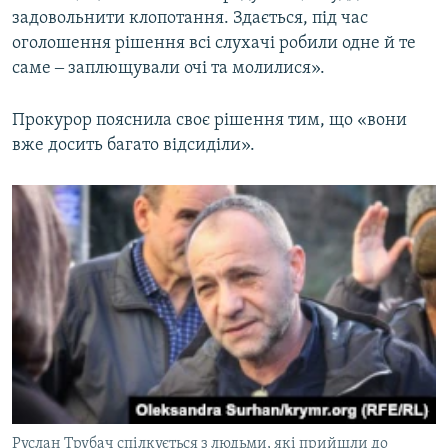
задовольнити клопотання. Здається, під час
оголошення рішення всі слухачі робили одне й те
саме ‒ заплющували очі та молилися».
Прокурор пояснила своє рішення тим, що «вони
вже досить багато відсиділи».
Руслан Трубач спілкується з людьми, які прийшли до