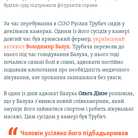
будівлі суду підтримати фігурантів справи
За час перебування в СІЗО Руслан Трубач сидів у
декількох камерах. Одним із його сусідів у камері
довгий час був кримський фермер,
український
активіст
Володимир Балух
. Трубача перевели до
нього під час голодування Балуха, у нього тоді
почалися сильні болі в спині, адвокати постійно
подавали клопотання про необхідність медичного
лікування, але прохання залишалося без уваги.
В один із днів адвокат Балуха
Ольга Дінзе
розповіла,
що у Балуха з'явився новий співкамерник, який
змушує його займатися спортом і робить лікувальні
масажі. Цим сусідом у камері був Трубач.
Чоловік усіляко його підбадьорював