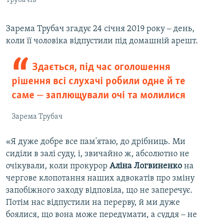
Зарема Трубач згадує 24 січня 2019 року ‒ день,
коли її чоловіка відпустили під домашній арешт.
Здається, під час оголошення
рішення всі слухачі робили одне й те
саме ‒ заплющували очі та молилися
Зарема Трубач
«Я дуже добре все пам'ятаю, до дрібниць. Ми
сиділи в залі суду, і, звичайно ж, абсолютно не
очікували, коли прокурор
Аліна Логвиненко
на
чергове клопотання наших адвокатів про зміну
запобіжного заходу відповіла, що не заперечує.
Потім нас відпустили на перерву, й ми дуже
боялися, що вона може передумати, а суддя ‒ не