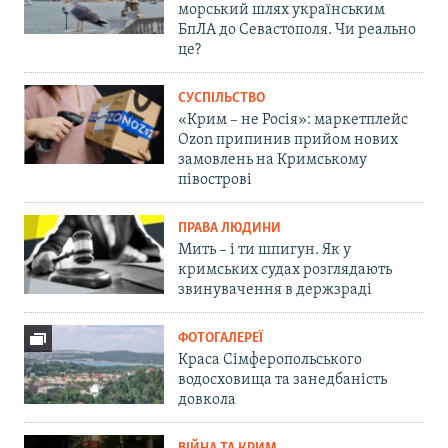
морський шлях українським
БпЛА до Севастополя. Чи реально
це?
СУСПІЛЬСТВО
«Крим – не Росія»: маркетплейс
Ozon припинив прийом нових
замовлень на Кримському
півострові
ПРАВА ЛЮДИНИ
Мить – і ти шпигун. Як у
кримських судах розглядають
звинувачення в держзраді
ФОТОГАЛЕРЕЇ
Краса Сімферопольського
водосховища та занедбаність
довкола