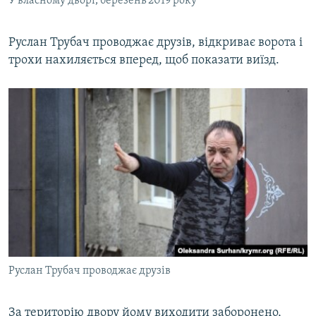
У власному дворі, березень 2019 року
Руслан Трубач проводжає друзів, відкриває ворота і
трохи нахиляється вперед, щоб показати виїзд.
Руслан Трубач проводжає друзів
За територію двору йому виходити заборонено,