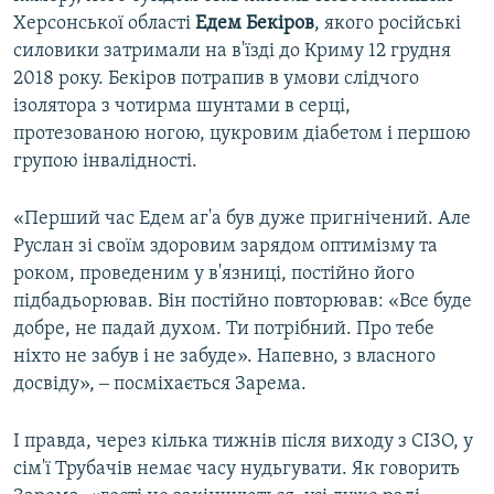
Херсонської області
Едем Бекіров
, якого російські
силовики затримали на в'їзді до Криму 12 грудня
2018 року. Бекіров потрапив в умови слідчого
ізолятора з чотирма шунтами в серці,
протезованою ногою, цукровим діабетом і першою
групою інвалідності.
«Перший час Едем аг'а був дуже пригнічений. Але
Руслан зі своїм здоровим зарядом оптимізму та
роком, проведеним у в'язниці, постійно його
підбадьорював. Він постійно повторював: «Все буде
добре, не падай духом. Ти потрібний. Про тебе
ніхто не забув і не забуде». Напевно, з власного
досвіду», ‒ посміхається Зарема.
І правда, через кілька тижнів після виходу з СІЗО, у
сім'ї Трубачів немає часу нудьгувати. Як говорить