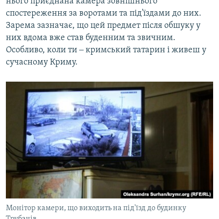
нього приєднана камера зовнішнього
спостереження за воротами та під'їздами до них.
Зарема зазначає, що цей предмет після обшуку у
них вдома вже став буденним та звичним.
Особливо, коли ти ‒ кримський татарин і живеш у
сучасному Криму.
Монітор камери, що виходить на під'їзд до будинку
Трубачів