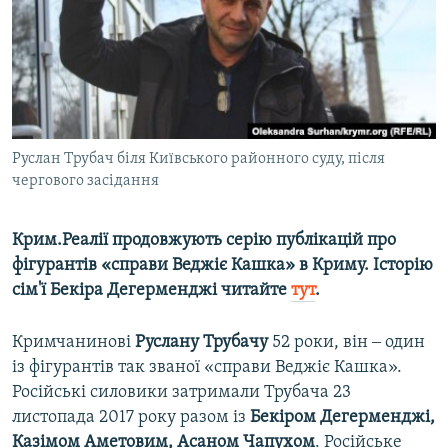
ВІДЕОУРОКИ «ELIFBE»
Русский
СВІДЧЕННЯ ОКУПАЦІЇ
Qırımtatar
УКРАЇНСЬКА ПРОБЛЕМА КРИМУ
ДОЛУЧАЙСЯ!
ІНФОГРАФІКА
Руслан Трубач біля Київського районного суду, після
чергового засідання
Усі сайти RFE/RL
Крим.Реалії продовжують серію публікацій про
фігурантів «справи Веджіє Кашка» в Криму. Історію
сім'ї Бекіра Дегерменджі читайте
тут
.
Кримчанинові
Руслану Трубачу
52 роки, він ‒ один
із фігурантів так званої «справи Веджіє Кашка».
Російські силовики затримали Трубача 23
листопада 2017 року разом із
Бекіром Дегерменджі,
Казімом Аметовим, Асаном Чапухом
. Російське