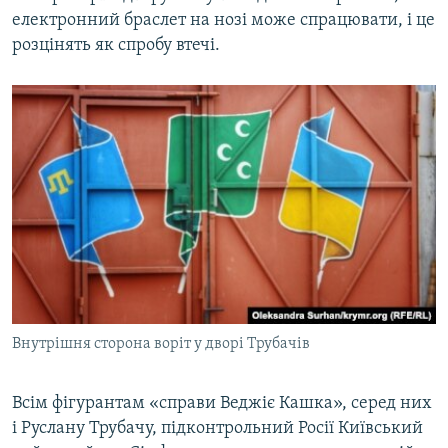
електронний браслет на нозі може спрацювати, і це
розцінять як спробу втечі.
Внутрішня сторона воріт у дворі Трубачів
Всім фігурантам «справи Веджіє Кашка», серед них
і Руслану Трубачу, підконтрольний Росії Київський