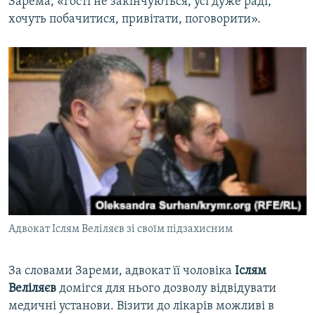
Зарема, «гості не закінчуються, усі дуже раді,
хочуть побачитися, привітати, поговорити».
Адвокат Іслям Веліляєв зі своїм підзахисним
За словами Зареми, адвокат її чоловіка
Іслям
Веліляєв
домігся для нього дозволу відвідувати
медичні установи. Візити до лікарів можливі в