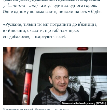
ув'язнених ‒ авт.
) там усі один за одного горою.
Одне одному допомагають, не залишають у біді».
«Руслане, тільки ти міг потрапити до в'язниці і,
вийшовши, сказати, що тобі там щось
сподобалося», ‒ жартують гості.