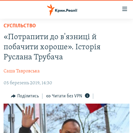
Доступність
посилання
Перейти
СУСПІЛЬСТВО
до
НОВИНИ
«Потрапити до в'язниці й
основного
ВОДА.КРИМ
матеріалу
побачити хороше». Історія
ВІДЕО ТА ФОТО
Перейти
Руслана Трубача
до
ПОЛІТИКА
основної
Саша Тавровська
БЛОГИ
навігації
Перейти
05 березень 2019, 14:30
ПОГЛЯД
до
ІНТЕРВ'Ю
Поділитись
Читати без VPN
пошуку
ВСЕ ЗА ДЕНЬ
СПЕЦПРОЕКТИ
ЯК ОБІЙТИ БЛОКУВАННЯ
ДЕПОРТАЦІЯ