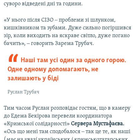
суворо відведені дні та години.
«У нього після СІЗО ‒ проблеми зі шлунком,
кишківником та зубами. Дуже сильно погіршився
зір, коли виходить на яскраве світло, дуже погано
бачить», ‒ говорить Зарема Трубач.​
Наші там усі один за одного горою.
Одне одному допомагають, не
залишають у біді
Руслан Трубач
Тим часом Руслан розповідає гостям, що в камеру
до Едема Бекірова перевели координатора
«Кримської солідарності»
Сервера Мустафаєва.
«Ось що мені там сподобалося ‒ так це те, як наші
(
має на увазі українських і кримськотатарських