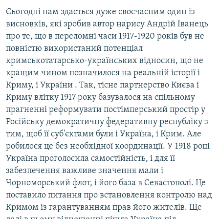
Сьогодні нам здається дуже своєчасним один із
висновків, які зробив автор нарису Андрій Іванець
про те, що в переломні часи 1917-1920 років був не
повністю використаний потенціал
кримськотатарсько-українських відносин, що не
кращим чином позначилося на реальній історії і
Криму, і України . Так, тісне партнерство Києва і
Криму влітку 1917 року базувалося на спільному
прагненні реформувати постімперський простір у
Російську демократичну федеративну республіку з
тим, щоб її суб'єктами були і Україна, і Крим. Але
робилося це без необхідної координації. У 1918 році
Україна проголосила самостійність, і для її
забезпечення важливе значення мали і
Чорноморський флот, і його база в Севастополі. Це
поставило питання про встановлення контролю над
Кримом із гарантуванням прав його жителів. Ще