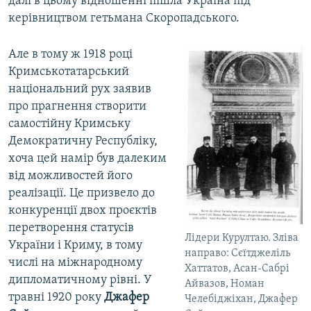
далі в цьому відношенні пішла Україна під
керівництвом гетьмана Скоропадського.
Але в тому ж 1918 році
Кримськотатарський
національний рух заявив
про прагнення створити
самостійну Кримську
Демократичну Республіку,
хоча цей намір був далеким
від можливостей його
реалізації. Це призвело до
конкуренції двох проєктів
перетворення статусів
Лідери Курултаю. Зліва
України і Криму, в тому
направо: Сєїтджеліль
числі на міжнародному
Хаттатов, Асан-Сабрі
дипломатичному рівні. У
Айвазов, Номан
травні 1920 року
Джафер
Челебіджіхан, Джафер