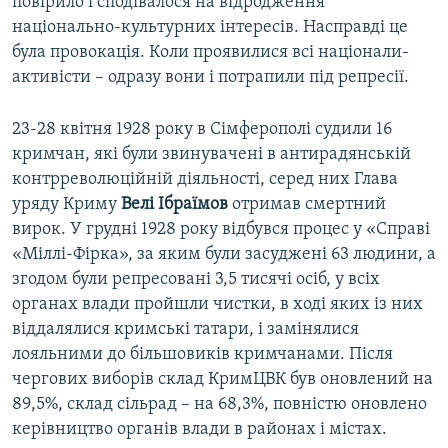
повірило і сподівалося на відродження
національно-культурних інтересів. Насправді це
була провокація. Коли проявилися всі націонали-
активісти – одразу вони і потрапили під репресії.
23-28 квітня 1928 року в Сімферополі судили 16
кримчан, які були звинувачені в антирадянській
контрреволюційній діяльності, серед них Глава
уряду Криму
Велі Ібраїмов
отримав смертний
вирок. У грудні 1928 року відбувся процес у «Справі
«Міллі-Фірка», за яким були засуджені 63 людини, а
згодом були репресовані 3,5 тисячі осіб, у всіх
органах влади пройшли чистки, в ході яких із них
віддалялися кримські татари, і замінялися
лояльними до більшовиків кримчанами. Після
чергових виборів склад КримЦВК був оновлений на
89,5%, склад сільрад – на 68,3%, повністю оновлено
керівництво органів влади в районах і містах.