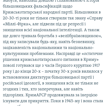
Мабуть, найбільш довшою і спланованою є історія
більшовицьких фальсифікацій щодо
Кримськотатарської народної партії. Більшовики в
20-30-ті роки не тільки створили так звану «Справу
«Міллі-Фірка», але підвели під це репресії і
знищення всієї національної інтелігенції. А також
ще довго тривала боротьба з «веліібраїмовщиною»,
під яку записували будь-яку, навіть безневинну,
зацікавленість національними та національно-
культурними проблемами. Насправді це «остаточне
рішення кримськотатарського питання в Криму»
поволі готувався ще з часів Першого курултаю 1917
року і до кінця 20-х – початку 30-х років вилилося у
встановлення диктатури більшовицької партії і
російської ідеології, в знищення всіх не тільки не
згодних і тих, хто заперечував, але навіть
підозрілих. КримАРСР продовжувала за інерцією
існувати для прикриття. Поки в 1945-му і вона стала