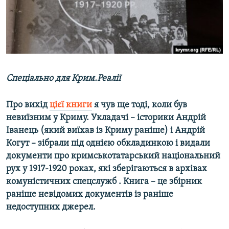
ВІДЕОУРОКИ «ELIFBE»
Русский
СВІДЧЕННЯ ОКУПАЦІЇ
Qırımtatar
УКРАЇНСЬКА ПРОБЛЕМА КРИМУ
ДОЛУЧАЙСЯ!
ІНФОГРАФІКА
Спеціально для Крим.Реалії
Про вихід
цієї книги
я чув ще тоді, коли був
Усі сайти RFE/RL
невиїзним у Криму. Укладачі – історики Андрій
Іванець (який виїхав із Криму раніше) і Андрій
Когут – зібрали під однією обкладинкою і видали
документи про кримськотатарський національний
рух у 1917-1920 роках, які зберігаються в архівах
комуністичних спецслужб . Книга – це збірник
раніше невідомих документів із раніше
недоступних джерел.