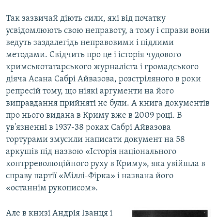
Так зазвичай діють сили, які від початку
усвідомлюють свою неправоту, а тому і справи вони
ведуть заздалегідь неправовими і підлими
методами. Свідчить про це і історія чудового
кримськотатарського журналіста і громадського
діяча Асана Сабрі Айвазова, розстріляного в роки
репресій тому, що ніякі аргументи на його
виправдання прийняті не були. А книга документів
про нього видана в Криму вже в 2009 році. В
ув'язненні в 1937-38 роках Сабрі Айвазова
тортурами змусили написати документ на 58
аркушів під назвою «Історія національного
контрреволюційного руху в Криму», яка увійшла в
справу партії «Міллі-Фірка» і названа його
«останнім рукописом».
Але в книзі Андрія Іванця і