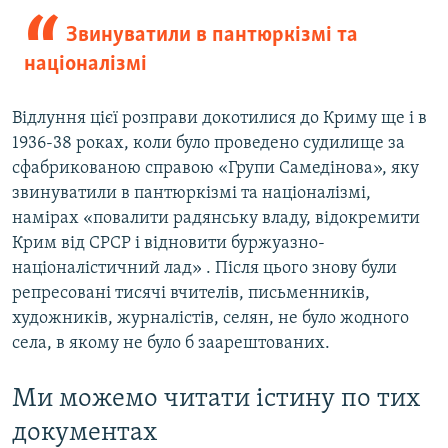
Звинуватили в пантюркізмі та
націоналізмі
Відлуння цієї розправи докотилися до Криму ще і в
1936-38 роках, коли було проведено судилище за
сфабрикованою справою «Групи Самедінова», яку
звинуватили в пантюркізмі та націоналізмі,
намірах «повалити радянську владу, відокремити
Крим від СРСР і відновити буржуазно-
націоналістичний лад» . Після цього знову були
репресовані тисячі вчителів, письменників,
художників, журналістів, селян, не було жодного
села, в якому не було б заарештованих.
Ми можемо читати істину по тих
документах