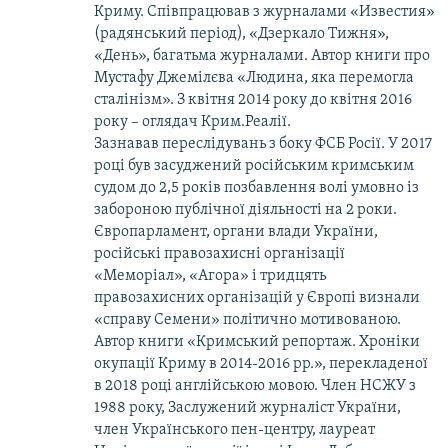
Криму. Співпрацював з журналами «Известия»
(радянський період), «Дзеркало Тижня»,
«День», багатьма журналами. Автор книги про
Мустафу Джемілєва «Людина, яка перемогла
сталінізм». З квітня 2014 року до квітня 2016
року – оглядач Крим.Реалії.
Зазнавав переслідувань з боку ФСБ Росії. У 2017
році був засуджений російським кримським
судом до 2,5 років позбавлення волі умовно із
забороною публічної діяльності на 2 роки.
Європарламент, органи влади України,
російські правозахисні організації
«Меморіал», «Агора» і тридцять
правозахисних організацій у Європі визнали
«справу Семени» політично мотивованою.
Автор книги «Кримський репортаж. Хроніки
окупації Криму в 2014-2016 рр.», перекладеної
в 2018 році англійською мовою. Член НСЖУ з
1988 року, Заслужений журналіст України,
член Українського пен-центру, лауреат