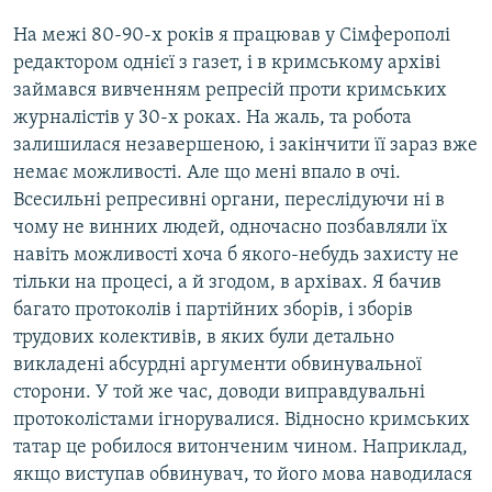
На межі 80-90-х років я працював у Сімферополі
редактором однієї з газет, і в кримському архіві
займався вивченням репресій проти кримських
журналістів у 30-х роках. На жаль, та робота
залишилася незавершеною, і закінчити її зараз вже
немає можливості. Але що мені впало в очі.
Всесильні репресивні органи, переслідуючи ні в
чому не винних людей, одночасно позбавляли їх
навіть можливості хоча б якого-небудь захисту не
тільки на процесі, а й згодом, в архівах. Я бачив
багато протоколів і партійних зборів, і зборів
трудових колективів, в яких були детально
викладені абсурдні аргументи обвинувальної
сторони. У той же час, доводи виправдувальні
протоколістами ігнорувалися. Відносно кримських
татар це робилося витонченим чином. Наприклад,
якщо виступав обвинувач, то його мова наводилася