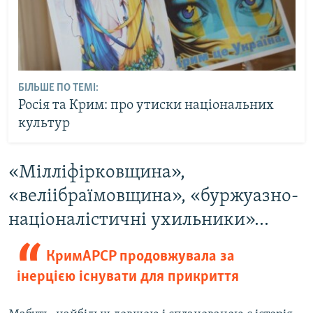
БІЛЬШЕ ПО ТЕМІ:
Росія та Крим: про утиски національних
культур
«Мілліфірковщина»,
«веліібраїмовщина», «буржуазно-
націоналістичні ухильники»...
КримАРСР продовжувала за
інерцією існувати для прикриття