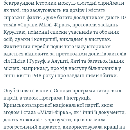
бекграундом історики можуть сьогодні сприймати
як такі, що заслуговують на довіру і містять
справжні факти. Дуже багато дослідникам дають 10
томів «Справи Міллі-Фірка», протоколи засідань
Курултаю, поіменні списки учасників та обраних
осіб, думки і концепції, викладені у виступах.
Фактичний перебіг подій того часу історикам
вдається відновити за протоколами допитів жителів
сіл Нікіта і Гурзуф, в Алушті, Ялті та багатьох інших
місцях, наприклад, про хід наступу більшовиків у
січні-квітні 1918 року і про завдані ними збитки.
Опубліковані в книзі Основи програми татарської
партії, а також Програма і інструкція
Кримськотатарської національної партії, якою
згодом і стала «Міллі-Фірка», як і інші її документи,
дають можливість зрозуміти, що вона мала
прогресивний характер, використовувала кращі на