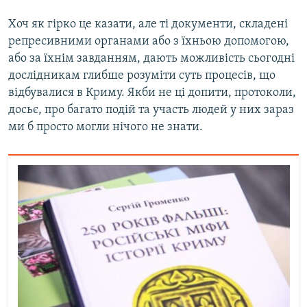
Хоч як гірко це казати, але ті документи, складені
репресивними органами або з їхньою допомогою,
або за їхнім завданням, дають можливість сьогодні
дослідникам глибше розуміти суть процесів, що
відбувалися в Криму. Якби не ці допити, протоколи,
досьє, про багато подій та участь людей у них зараз
ми б просто могли нічого не знати.