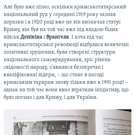
Але було вже пізно, оскільки кримськотатарський
національний рух у середині 1919 року зазнав
поразки і в 1920 році вже не він визначав статус
Криму, він був на той час вже під владою білих
військ
Денікіна
і
Врангеля
. І хоча під час
кримськотатарської революції відбулися величезні
позитивні зрушення, були створені структури
національного самоврядування, зріс рівень
свідомості народу, з'явилися безперечні і
кваліфіковані лідери, – що стане в нагоді
кримським тарарам знову тільки вже в 1991 році! –
однак на той час вони явно втратили ініціативу, що
було погано і для Криму, і для України.