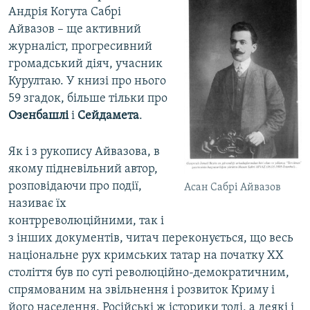
Андрія Когута Сабрі
Айвазов – ще активний
журналіст, прогресивний
громадський діяч, учасник
Курултаю. У книзі про нього
59 згадок, більше тільки про
Озенбашлі
і
Сейдамета
.
Як і з рукопису Айвазова, в
якому підневільний автор,
розповідаючи про події,
Асан Сабрі Айвазов
називає їх
контрреволюційними, так і
з інших документів, читач переконується, що весь
національне рух кримських татар на початку ХХ
століття був по суті революційно-демократичним,
спрямованим на звільнення і розвиток Криму і
його населення. Російські ж історики тоді, а деякі і