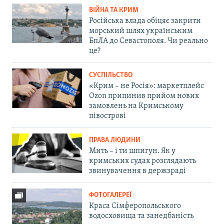
ВІЙНА ТА КРИМ
Російська влада обіцяє закрити
морський шлях українським
БпЛА до Севастополя. Чи реально
це?
СУСПІЛЬСТВО
«Крим – не Росія»: маркетплейс
Ozon припинив прийом нових
замовлень на Кримському
півострові
ПРАВА ЛЮДИНИ
Мить – і ти шпигун. Як у
кримських судах розглядають
звинувачення в держзраді
ФОТОГАЛЕРЕЇ
Краса Сімферопольського
водосховища та занедбаність