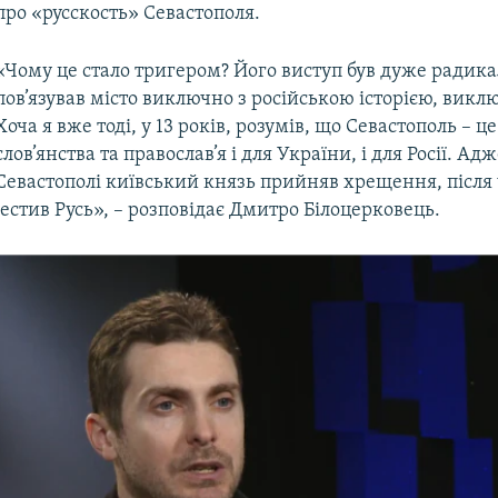
про «русскость» Севастополя.
«Чому це стало тригером? Його виступ був дуже радика
пов’язував місто виключно з російською історією, виклю
Хоча я вже тоді, у 13 років, розумів, що Севастополь – ц
слов’янства та православ’я і для України, і для Росії. Ад
Севастополі київський князь прийняв хрещення, після
рестив Русь», – розповідає Дмитро Білоцерковець.