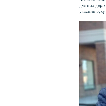
для них держа
учасник руху 