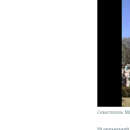
Севастополь. М
Ці організаці