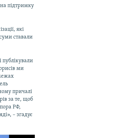
я на підтримку
зації, які
 суми ставали
і публікували
орисів ми
 межах
бель
ьному причалі
ів за те, щоб
апора РФ,
ді», – згадує