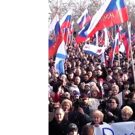
ВІДЕОУРОКИ «ELIFBE»
СВІДЧЕННЯ ОКУПАЦІЇ
УКРАЇНСЬКА ПРОБЛЕМА КРИМУ
ІНФОГРАФІКА