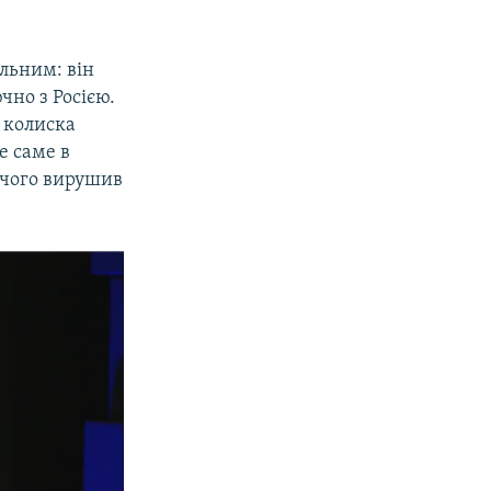
льним: він
чно з Росією.
е колиска
же саме в
 чого вирушив