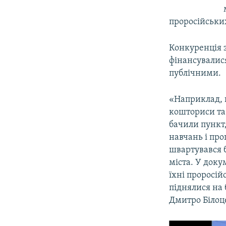
проросійських
Конкуренція з
фінансувалися
публічними.
«Наприклад, п
кошториси та
бачили пункт,
навчань і про
швартувався б
міста. У доку
їхні проросій
піднялися на 
Дмитро Білоц