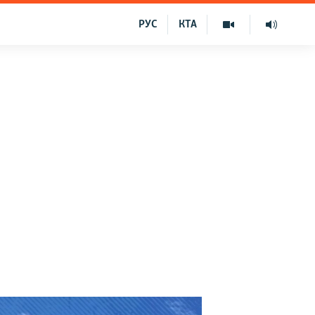
РУС
КТА