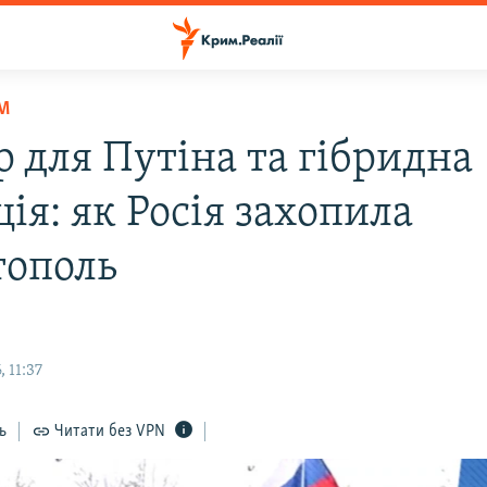
М
р для Путіна та гібридна
ія: як Росія захопила
тополь
 11:37
ь
Читати без VPN