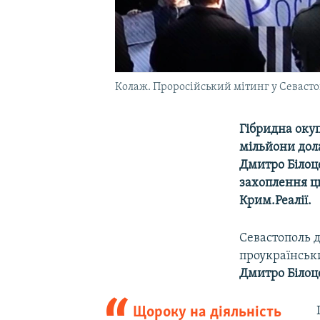
Колаж. Проросійський мітинг у Севасто
Гібридна окуп
мільйони дола
Дмитро Білоце
захоплення ць
Крим.Реалії.
Севастополь д
проукраїнськи
Дмитро Білоц
Щороку на діяльність