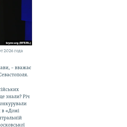
т 2026 года
рави, – вважає
 Севастополя.
сійських
це знали? Річ
 конкурували
 в «Домі
нтральній
московської