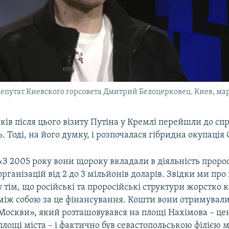
депутат Киевского горсовета Дмитрий Белоцерковец. Киев, мар
оків після цього візиту Путіна у Кремлі перейшли до сп
. Тоді, на його думку, і розпочалася гібридна окупація
«З 2005 року вони щороку вкладали в діяльність проро
організацій від 2 до 3 мільйонів доларів. Звідки ми про 
у тім, що російські та проросійські структури жорстко
між собою за це фінансування. Кошти вони отримували
Москви», який розташовувався на площі Нахімова – це
площі міста – і фактично був севастопольською філією 