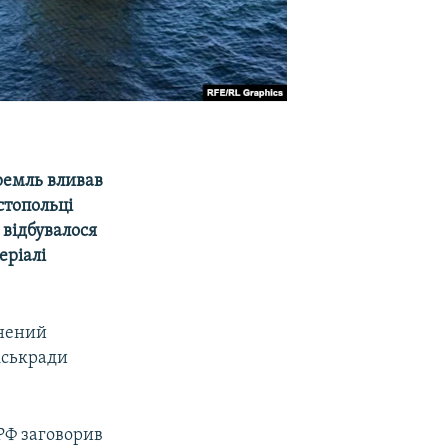
Кремль вливав
стопольці
 відбувалося
еріалі
внений
міськради
 РФ заговорив