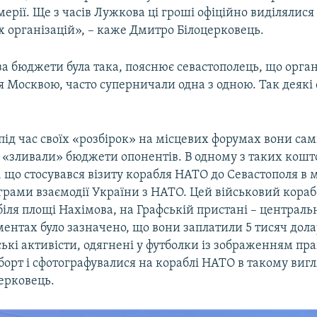
мерії. Ще з часів Лужкова ці гроші офіційно виділялис
 організацій», – каже Дмитро Білоцерковець.
а бюджети була така, пояснює севастополець, що органі
 Москвою, часто суперничали одна з одною. Так деякі
ід час своїх «розбірок» на місцевих форумах вони сам
 «зливали» бюджети опонентів. В одному з таких кошт
 що стосувався візиту корабля НАТО до Севастополя в
грами взаємодії України з НАТО. Цей військовий кора
іля площі Нахімова, на Графській пристані – централ
ментах було зазначено, що вони заплатили 5 тисяч долар
ські активісти, одягнені у футболки із зображенням пр
борт і сфотографувалися на кораблі НАТО в такому вигля
ерковець.