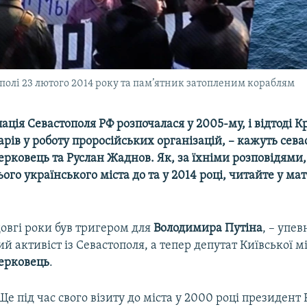
полі 23 лютого 2014 року та пам’ятник затопленим кораблям
ація Севастополя РФ розпочалася у 2005-му, і відтоді 
рів у роботу проросійських організацій, – кажуть сева
рковець та Руслан Жаднов. Як, за їхніми розповідями,
ого українського міста до та у 2014 році, читайте у мат
овгі роки був тригером для
Володимира Путіна
, – упе
й активіст із Севастополя, а тепер депутат Київської 
ерковець
.
Ще під час свого візиту до міста у 2000 році президент