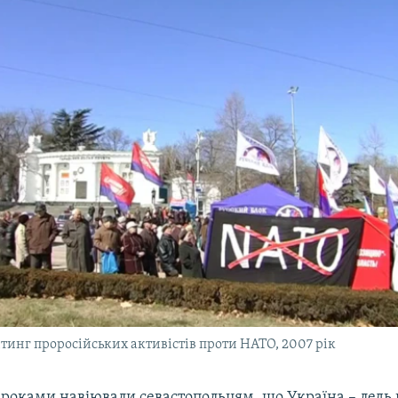
ітинг проросійських активістів проти НАТО, 2007 рік
ї роками навіювали севастопольцям, що Україна – ледь