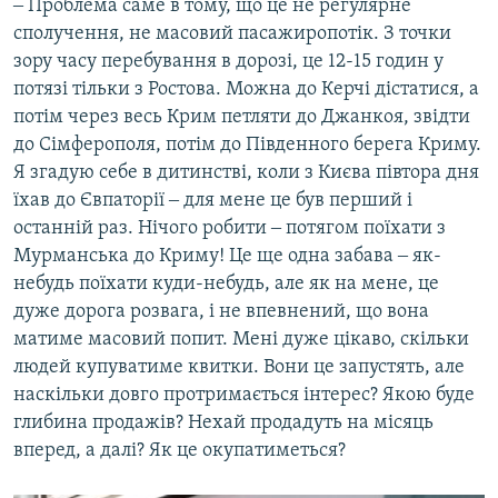
‒ Проблема саме в тому, що це не регулярне
сполучення, не масовий пасажиропотік. З точки
зору часу перебування в дорозі, це 12-15 годин у
потязі тільки з Ростова. Можна до Керчі дістатися, а
потім через весь Крим петляти до Джанкоя, звідти
до Сімферополя, потім до Південного берега Криму.
Я згадую себе в дитинстві, коли з Києва півтора дня
їхав до Євпаторії ‒ для мене це був перший і
останній раз. Нічого робити ‒ потягом поїхати з
Мурманська до Криму! Це ще одна забава ‒ як-
небудь поїхати куди-небудь, але як на мене, це
дуже дорога розвага, і не впевнений, що вона
матиме масовий попит. Мені дуже цікаво, скільки
людей купуватиме квитки. Вони це запустять, але
наскільки довго протримається інтерес? Якою буде
глибина продажів? Нехай продадуть на місяць
вперед, а далі? Як це окупатиметься?