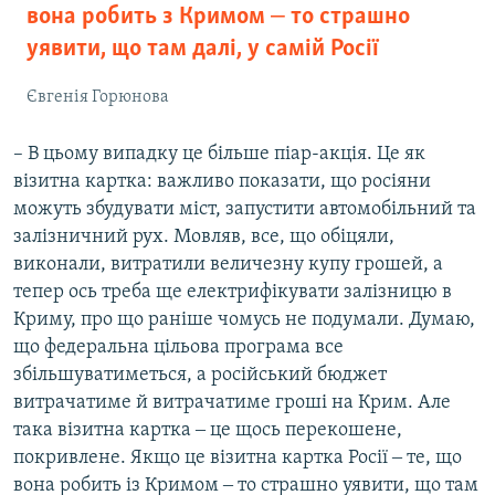
вона робить з Кримом ‒ то страшно
уявити, що там далі, у самій Росії
Євгенія Горюнова
– В цьому випадку це більше піар-акція. Це як
візитна картка: важливо показати, що росіяни
можуть збудувати міст, запустити автомобільний та
залізничний рух. Мовляв, все, що обіцяли,
виконали, витратили величезну купу грошей, а
тепер ось треба ще електрифікувати залізницю в
Криму, про що раніше чомусь не подумали. Думаю,
що федеральна цільова програма все
збільшуватиметься, а російський бюджет
витрачатиме й витрачатиме гроші на Крим. Але
така візитна картка ‒ це щось перекошене,
покривлене. Якщо це візитна картка Росії ‒ те, що
вона робить із Кримом ‒ то страшно уявити, що там