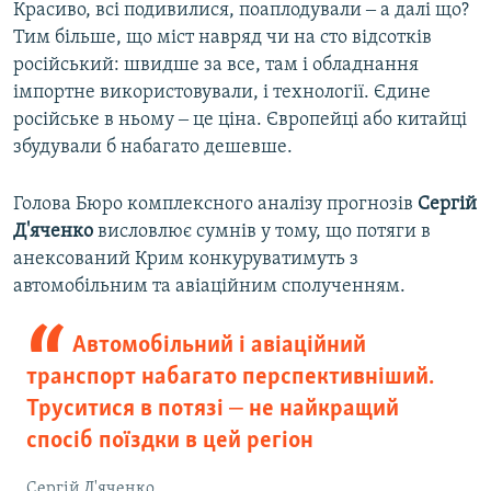
Красиво, всі подивилися, поаплодували ‒ а далі що?
Тим більше, що міст навряд чи на сто відсотків
російський: швидше за все, там і обладнання
імпортне використовували, і технології. Єдине
російське в ньому ‒ це ціна. Європейці або китайці
збудували б набагато дешевше.
Голова Бюро комплексного аналізу прогнозів
Сергій
Д'яченко
висловлює сумнів у тому, що потяги в
анексований Крим конкуруватимуть з
автомобільним та авіаційним сполученням.
Автомобільний і авіаційний
транспорт набагато перспективніший.
Труситися в потязі ‒ не найкращий
спосіб поїздки в цей регіон
Сергій Д'яченко