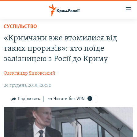
Доступність
посилання
Перейти
СУСПІЛЬСТВО
до
НОВИНИ
«Кримчани вже втомилися від
основного
ВОДА.КРИМ
матеріалу
таких проривів»: хто поїде
ВІДЕО ТА ФОТО
Перейти
залізницею з Росії до Криму
до
ПОЛІТИКА
основної
Олександр Янковський
БЛОГИ
навігації
Перейти
24 грудень 2019, 20:30
ПОГЛЯД
до
ІНТЕРВ'Ю
Поділитись
Читати без VPN
пошуку
ВСЕ ЗА ДЕНЬ
СПЕЦПРОЕКТИ
ЯК ОБІЙТИ БЛОКУВАННЯ
ДЕПОРТАЦІЯ