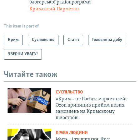
блогерської радіопрограми
Кримський.Пармезан
.​
This item is part of
Крим
Суспільство
Статті
Головне за добу
ЗВЕРНИ УВАГУ!
Читайте також
СУСПІЛЬСТВО
«Крим – не Росія»: маркетплейс
Ozon припинив прийом нових
замовлень на Кримському
півострові
ПРАВА ЛЮДИНИ
Мить – і ти шпигун. Як у