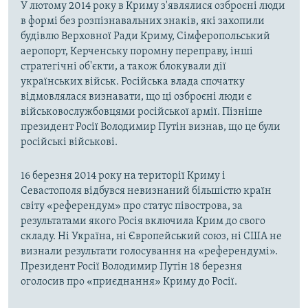
У лютому 2014 року в Криму з'являлися озброєні люди
в формі без розпізнавальних знаків, які захопили
будівлю Верховної Ради Криму, Сімферопольський
аеропорт, Керченську поромну переправу, інші
стратегічні об'єкти, а також блокували дії
українських військ. Російська влада спочатку
відмовлялася визнавати, що ці озброєні люди є
військовослужбовцями російської армії. Пізніше
президент Росії Володимир Путін визнав, що це були
російські військові.
16 березня 2014 року на території Криму і
Севастополя відбувся невизнаний більшістю країн
світу «референдум» про статус півострова, за
результатами якого Росія включила Крим до свого
складу. Ні Україна, ні Європейський союз, ні США не
визнали результати голосування на «референдумі».
Президент Росії Володимир Путін 18 березня
оголосив про «приєднання» Криму до Росії.