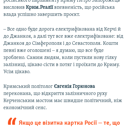
російського парламенту Криму Петро Запорожець
висловив
Крим.Реалії
впевненість, що російська
влада успішно завершить проєкт.
‒ Все одно буде дорога електрифікована від Керчі й
до Джанкоя, а далі тут все вже електрифіковане: від
Джанкоя до Сімферополя і до Севастополя. Кошти
певні вже оголошені ‒ я думаю, що все буде
зроблено. Самим людям, коли пустили нову гілку
залізниці, цікаво сісти в потяг і проїхати до Криму.
Усім цікаво.
Кримський політолог
Євгенія Горюнова
переконана, що відкриття залізничного руху
Керченським мостом має швидше політичний, ніж
економічний сенс.
Якщо це візитна картка Росії ‒ те, що