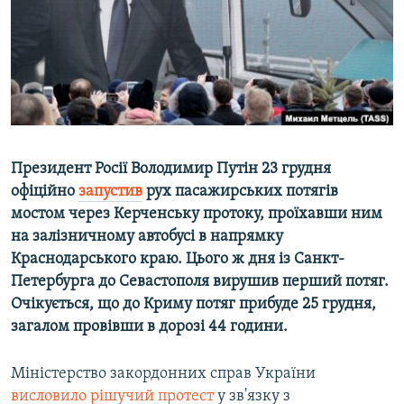
ВІДЕОУРОКИ «ELIFBE»
Русский
СВІДЧЕННЯ ОКУПАЦІЇ
Qırımtatar
УКРАЇНСЬКА ПРОБЛЕМА КРИМУ
ДОЛУЧАЙСЯ!
ІНФОГРАФІКА
Президент Росії Володимир Путін 23 грудня
офіційно
запустив
рух пасажирських потягів
Усі сайти RFE/RL
мостом через Керченську протоку, проїхавши ним
на залізничному автобусі в напрямку
Краснодарського краю. Цього ж дня із Санкт-
Петербурга до Севастополя вирушив перший потяг.
Очікується, що до Криму потяг прибуде 25 грудня,
загалом провівши в дорозі 44 години.
Міністерство закордонних справ України
висловило рішучий протест
у зв'язку з