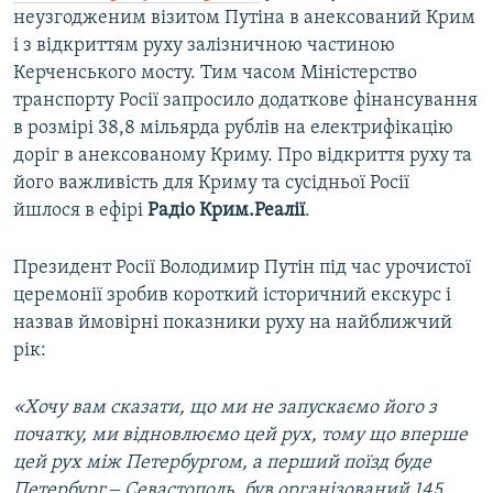
неузгодженим візитом Путіна в анексований Крим
і з відкриттям руху залізничною частиною
Керченського мосту. Тим часом Міністерство
транспорту Росії запросило додаткове фінансування
в розмірі 38,8 мільярда рублів на електрифікацію
доріг в анексованому Криму. Про відкриття руху та
його важливість для Криму та сусідньої Росії
йшлося в ефірі
Радіо Крим.Реалії
.
Президент Росії Володимир Путін під час урочистої
церемонії зробив короткий історичний екскурс і
назвав ймовірні показники руху на найближчий
рік:
«Xочу вам сказати, що ми не запускаємо його з
початку, ми відновлюємо цей рух, тому що вперше
цей рух між Петербургом, а перший поїзд буде
Петербург ‒ Севастополь, був організований 145