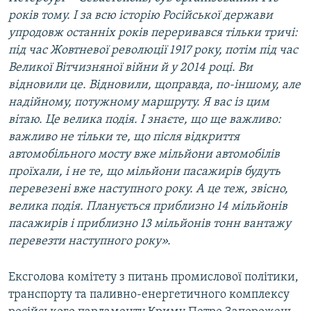
років тому. І за всю історію Російської держави
упродовж останніх років переривався тільки тричі:
під час Жовтневої революції 1917 року, потім під час
Великої Вітчизняної війни й у 2014 році. Ви
відновили це. Відновили, щоправда, по-іншому, але
надійному, потужному маршруту. Я вас із цим
вітаю. Це велика подія. І знаєте, що ще важливо:
важливо не тільки те, що після відкриття
автомобільного мосту вже мільйони автомобілів
проїхали, і не те, що мільйони пасажирів будуть
перевезені вже наступного року. А це теж, звісно,
велика подія. Планується приблизно 14 мільйонів
пасажирів і приблизно 13 мільйонів тонн вантажу
перевезти наступного року».
Ексголова комітету з питань промислової політики,
транспорту та паливно-енергетичного комплексу