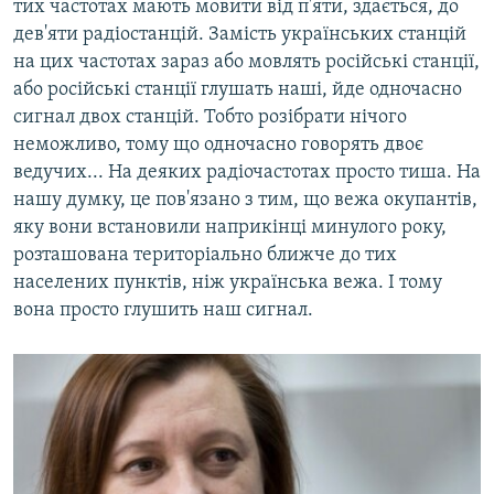
тих частотах мають мовити від п'яти, здається, до
дев'яти радіостанцій. Замість українських станцій
на цих частотах зараз або мовлять російські станції,
або російські станції глушать наші, йде одночасно
сигнал двох станцій. Тобто розібрати нічого
неможливо, тому що одночасно говорять двоє
ведучих... На деяких радіочастотах просто тиша. На
нашу думку, це пов'язано з тим, що вежа окупантів,
яку вони встановили наприкінці минулого року,
розташована територіально ближче до тих
населених пунктів, ніж українська вежа. І тому
вона просто глушить наш сигнал.