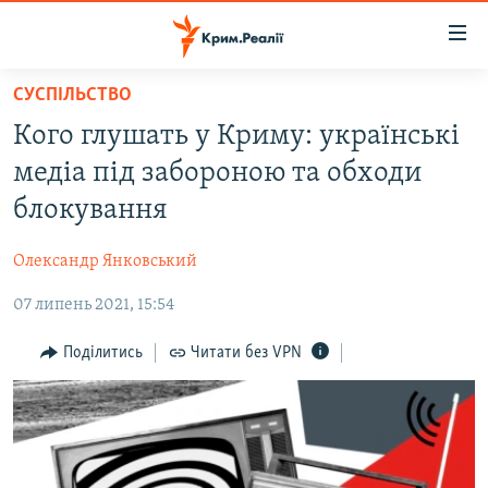
Доступність
посилання
Перейти
СУСПІЛЬСТВО
до
НОВИНИ
Кого глушать у Криму: українські
основного
ВОДА.КРИМ
матеріалу
медіа під забороною та обходи
ВІДЕО ТА ФОТО
Перейти
блокування
до
ПОЛІТИКА
основної
Олександр Янковський
БЛОГИ
навігації
Перейти
07 липень 2021, 15:54
ПОГЛЯД
до
ІНТЕРВ'Ю
Поділитись
Читати без VPN
пошуку
ВСЕ ЗА ДЕНЬ
СПЕЦПРОЕКТИ
ЯК ОБІЙТИ БЛОКУВАННЯ
ДЕПОРТАЦІЯ