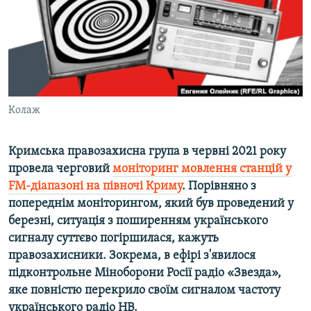
ВІДЕОУРОКИ «ELIFBE»
Русский
СВІДЧЕННЯ ОКУПАЦІЇ
Qırımtatar
УКРАЇНСЬКА ПРОБЛЕМА КРИМУ
ДОЛУЧАЙСЯ!
ІНФОГРАФІКА
Колаж
Кримська правозахисна група в червні 2021 року
Усі сайти RFE/RL
провела черговий
моніторинг мовлення станцій у
FM-діапазоні на півночі Криму
. Порівняно з
попереднім моніторингом, який був проведений у
березні, ситуація з поширенням українського
сигналу суттєво погіршилася, кажуть
правозахисники. Зокрема, в ефірі з'явилося
підконтрольне Міноборони Росії радіо «Звезда»,
яке повністю перекрило своїм сигналом частоту
українського радіо НВ.