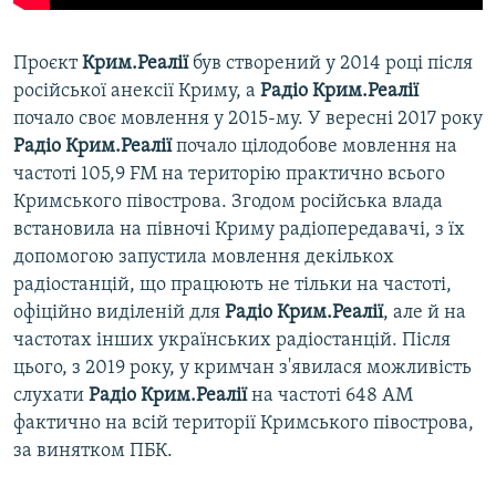
Проєкт
Крим.Реалії
був створений у 2014 році після
російської анексії Криму, а
Радіо Крим.Реалії
почало своє мовлення у 2015-му. У вересні 2017 року
Радіо Крим.Реалії
почало цілодобове мовлення на
частоті 105,9 FM на територію практично всього
Кримського півострова. Згодом російська влада
встановила на півночі Криму радіопередавачі, з їх
допомогою запустила мовлення декількох
радіостанцій, що працюють не тільки на частоті,
офіційно виділеній для
Радіо Крим.Реалії
, але й на
частотах інших українських радіостанцій. Після
цього, з 2019 року, у кримчан з'явилася можливість
слухати
Радіо Крим.Реалії
на частоті 648 АМ
фактично на всій території Кримського півострова,
за винятком ПБК.