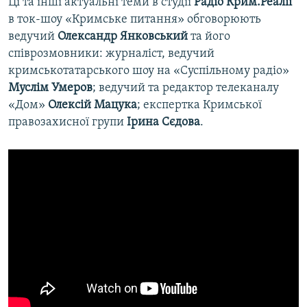
Ці та інші актуальні теми в студії
Радіо Крим.Реалії
в ток-шоу «Кримське питання» обговорюють
ведучий
Олександр Янковський
та його
співрозмовники: журналіст, ведучий
кримськотатарського шоу на «Суспільному радіо»
Муслім Умеров
; ведучий та редактор телеканалу
«Дом»
Олексій Мацука
; експертка Кримської
правозахисної групи
Ірина Сєдова
.