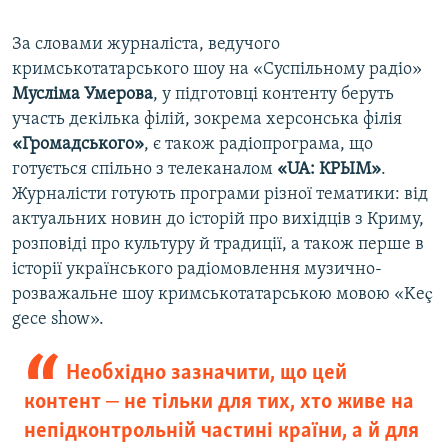
За словами журналіста, ведучого
кримськотатарського шоу на «Суспільному радіо»
Мусліма Умерова
, у підготовці контенту беруть
участь декілька філій, зокрема херсонська філія
«Громадського»
, є також радіопрограма, що
готується спільно з телеканалом
«UA: КРЫМ»
.
Журналісти готують програми різної тематики: від
актуальних новин до історій про вихідців з Криму,
розповіді про культуру й традиції, а також перше в
історії українського радіомовлення музично-
розважальне шоу кримськотатарською мовою «Keç
gece show».
Необхідно зазначити, що цей
контент ‒ не тільки для тих, хто живе на
непідконтрольній частині країни, а й для