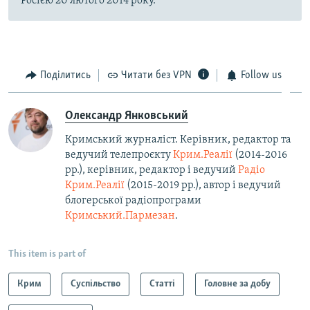
Росією 20 лютого 2014 року.
Поділитись
Читати без VPN
Follow us
Олександр Янковський
Кримський журналіст. Керівник, редактор та
ведучий телепроєкту
Крим.Реалії
(2014-2016
рр.), керівник, редактор і ведучий
Радіо
Крим.Реалії
(2015-2019 рр.), автор і ведучий
блогерської радіопрограми
Кримський.Пармезан
.​
This item is part of
Крим
Суспільство
Статті
Головне за добу