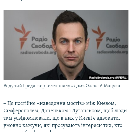
Ведучий і редактор телеканалу «Дом» Олексій Мацука
‒ Це постійне «наведення мостів» між Києвом,
Сімферополем, Донецьком і Луганськом, щоб люди
там усвідомлювали, що в них у Києві є адвокати,
умовно кажучи, які просувають інтереси тих, хто