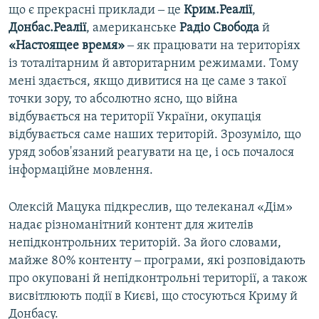
що є прекрасні приклади ‒ це
Крим.Реалії
,
Донбас.Реалії
, американське
Радiо Свобода
й
«Настоящее время»
‒ як працювати на територіях
із тоталітарним й авторитарним режимами. Тому
мені здається, якщо дивитися на це саме з такої
точки зору, то абсолютно ясно, що війна
відбувається на території України, окупація
відбувається саме наших територій. Зрозуміло, що
уряд зобов'язаний реагувати на це, і ось почалося
інформаційне мовлення.
Олексій Мацука підкреслив, що телеканал «Дім»
надає різноманітний контент для жителів
непідконтрольних територій. За його словами,
майже 80% контенту ‒ програми, які розповідають
про окуповані й непідконтрольні території, а також
висвітлюють події в Києві, що стосуються Криму й
Донбасу.