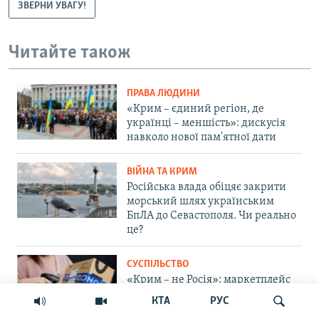
ЗВЕРНИ УВАГУ!
Читайте також
ПРАВА ЛЮДИНИ
«Крим – єдиний регіон, де
українці – меншість»: дискусія
навколо нової пам'ятної дати
ВІЙНА ТА КРИМ
Російська влада обіцяє закрити
морський шлях українським
БпЛА до Севастополя. Чи реально
це?
СУСПІЛЬСТВО
«Крим – не Росія»: маркетплейс
Ozon припинив прийом нових
КТА
РУС
замовлень на Кримському