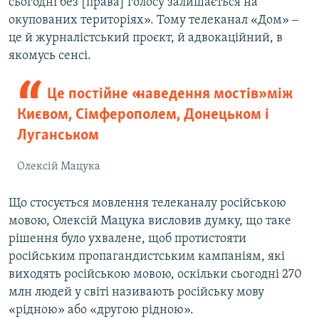
сьогодні без [права] голосу залишається на
окупованих територіях». Тому телеканал «Дом» ‒
це й журналістський проєкт, й адвокаційний, в
якомусь сенсі.
Це постійне «наведення мостів» між
Києвом, Сімферополем, Донецьком і
Луганськом
Олексій Мацука
Що стосується мовлення телеканалу російською
мовою, Олексій Мацука висловив думку, що таке
рішення було ухвалене, щоб протистояти
російським пропагандистським кампаніям, які
виходять російською мовою, оскільки сьогодні 270
млн людей у світі називають російську мову
«рідною» або «другою рідною».