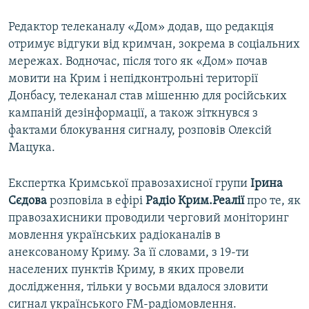
Редактор телеканалу «Дом» додав, що редакція
отримує відгуки від кримчан, зокрема в соціальних
мережах. Водночас, після того як «Дом» почав
мовити на Крим і непідконтрольні території
Донбасу, телеканал став мішенню для російських
кампаній дезінформації, а також зіткнувся з
фактами блокування сигналу, розповів Олексій
Мацука.
Експертка Кримської правозахисної групи
Ірина
Сєдова
розповіла в ефірі
Радіо Крим.Реалії
про те, як
правозахисники проводили черговий моніторинг
мовлення українських радіоканалів в
анексованому Криму. За її словами, з 19-ти
населених пунктів Криму, в яких провели
дослідження, тільки у восьми вдалося зловити
сигнал українського FM-радіомовлення.