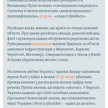
Повномасштабне вторгнення президент РФ
Володимир Путін називає «спеціальною операцією».
Спочатку її метою визначали «демілітаризацію і
денацифікацією»,
згодом
– «захист Донбасу».
Російська влада заявляє, що армія не атакує цивільні
об’єкти. При цьому російська авіація, ракетні війська,
флот і артилерія щодня обстрілюють українські міста.
Руйнуванням
піддаються
житлові будинки та об’єкти
цивільної інфраструктури у Маріуполі, Харкові,
Чернігові, Житомирі, Сєвєродонецьку, а також у Києві
й інших українських містах і селах.
На початок квітня Україна і країни Заходу оцінювали
втрати Росії у війні в межах
15-20 тисяч
убитими.
Кремль називає у десять разів меншу цифру, хоча
речник Путіна визнав, що втрати «значні». У березні
Україна заявила про 1300 загиблих захисників.
Президент Зеленський сказав, що співвідношення
втрат України і Росії у цій війні – «один до десяти».