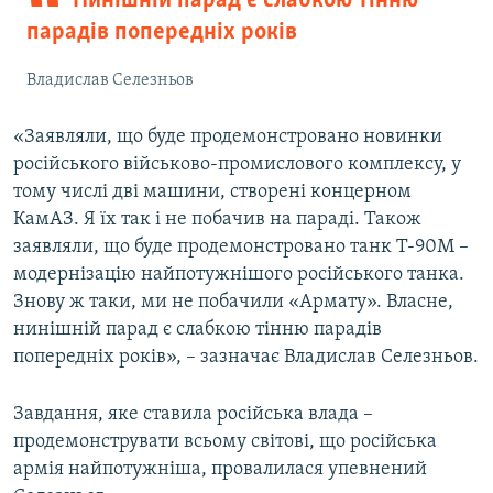
Нинішній парад є слабкою тінню
парадів попередніх років
Владислав Селезньов
«Заявляли, що буде продемонстровано новинки
російського військово-промислового комплексу, у
тому числі дві машини, створені концерном
КамАЗ. Я їх так і не побачив на параді. Також
заявляли, що буде продемонстровано танк Т-90М –
модернізацію найпотужнішого російського танка.
Знову ж таки, ми не побачили «Армату». Власне,
нинішній парад є слабкою тінню парадів
попередніх років», – зазначає Владислав Селезньов.
Завдання, яке ставила російська влада –
продемонструвати всьому світові, що російська
армія найпотужніша, провалилася упевнений