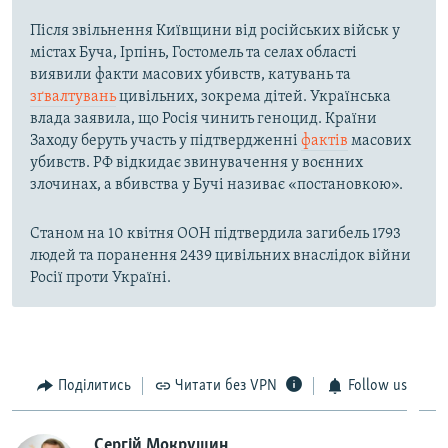
Після звільнення Київщини від російських військ у
містах Буча, Ірпінь, Гостомель та селах області
виявили факти масових убивств, катувань та
зґвалтувань
цивільних, зокрема дітей. Українська
влада заявила, що Росія чинить геноцид. Країни
Заходу беруть участь у підтвердженні
фактів
масових
убивств. РФ відкидає звинувачення у воєнних
злочинах, а вбивства у Бучі називає «постановкою».
Станом на 10 квітня ООН підтвердила загибель 1793
людей та поранення 2439 цивільних внаслідок війни
Росії проти Україні.
Поділитись
Читати без VPN
Follow us
Сергій Мокрушин