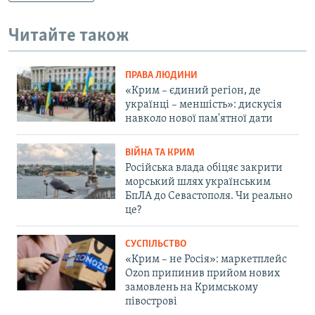
Читайте також
ПРАВА ЛЮДИНИ
«Крим – єдиний регіон, де
українці – меншість»: дискусія
навколо нової пам'ятної дати
ВІЙНА ТА КРИМ
Російська влада обіцяє закрити
морський шлях українським
БпЛА до Севастополя. Чи реально
це?
СУСПІЛЬСТВО
«Крим – не Росія»: маркетплейс
Ozon припинив прийом нових
замовлень на Кримському
півострові