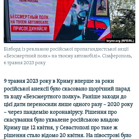
ВІДЕОУРОКИ «ELIFBE»
Русский
СВІДЧЕННЯ ОКУПАЦІЇ
Qırımtatar
УКРАЇНСЬКА ПРОБЛЕМА КРИМУ
ДОЛУЧАЙСЯ!
ІНФОГРАФІКА
Білборд із рекламою російської пропагандистської акції
«Безсмертний полк» на твоєму автомобілі». Сімферополь,
6 травня 2023 року
Усі сайти RFE/RL
9 травня 2023 року в Криму вперше за роки
російської анексії було скасовано щорічний парад
та ходу «Безсмертного полку». Раніше заходи до
цієї дати переносили лише одного разу – 2020 року
– через пандемію коронавірусу. Рішення про
скасування було ухвалене російською владою
Криму ще 12 квітня, у Севастополі про таке ж
рішення стало відомо 20 квітня. На півострові було