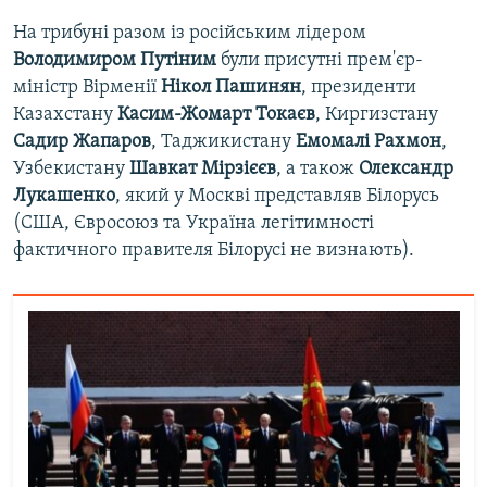
На трибуні разом із російським лідером
Володимиром Путіним
були присутні прем'єр-
міністр Вірменії
Нікол Пашинян
, президенти
Казахстану
Касим-Жомарт Токаєв
, Киргизстану
Садир Жапаров
, Таджикистану
Емомалі Рахмон
,
Узбекистану
Шавкат Мірзієєв
, а також
Олександр
Лукашенко
, який у Москві представляв Білорусь
(США, Євросоюз та Україна легітимності
фактичного правителя Білорусі не визнають).