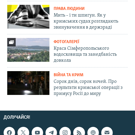
ПРАВА ЛЮДИНИ
Мить – і ти шпигун. Як у
кримських судах розглядають
звинувачення в держзраді
ФОТОГАЛЕРЕЇ
Краса Сімферопольського
водосховища та занедбаність
довкола
ВІЙНА ТА КРИМ
Сорок днів, сорок ночей. Про
результати кримської операції з
примусу Росії до миру
ДОЛУЧАЙСЯ!