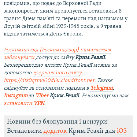
повідомив, що подає до Верховної Ради
законопроєкт, яким пропонується встановити 8
травня Днем пам'яті та перемоги над нацизмом у
Другій світовій війні 1939-1945 років, а 9 травня
відзначатиметься День Європи.
Роскомнагляд (Роскомнадзор) намагається
заблокувати
доступ до сайту
Крим.Реалії
.
Безперешкодно читати Крим.Реалії можна за
допомогою
дзеркального сайту
:
https://dfs0qrmo00d6u.cloudfront.net
. Також
слідкуйте за основними подіями в
Telegram
,
Instagram
та
Viber
Крим.Реалії
. Рекомендуємо вам
встановити
VPN
.
Новини без блокування і цензури!
Встановити
додаток
Крим.Реалії для
iOS