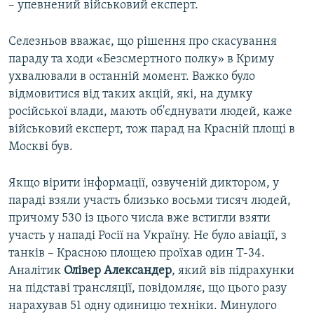
– упевнений військовий експерт.
Селезньов вважає, що рішення про скасування
параду та ходи «Безсмертного полку» в Криму
ухвалювали в останній момент. Важко було
відмовитися від таких акцій, які, на думку
російської влади, мають об'єднувати людей, каже
військовий експерт, тож парад на Красній площі в
Москві був.
Якщо вірити інформації, озвученій диктором, у
параді взяли участь близько восьми тисяч людей,
причому 530 із цього числа вже встигли взяти
участь у нападі Росії на Україну. Не було авіації, з
танків – Красною площею проїхав один Т-34.
Аналітик
Олівер Александер
, який вів підрахунки
на підставі трансляції, повідомляє, що цього разу
нарахував 51 одну одиницю техніки. Минулого