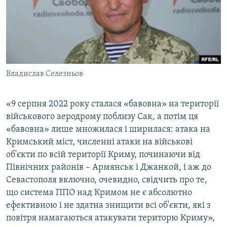
Владислав Селезньов
«9 серпня 2022 року сталася «бавовна» на території
військового аеродрому поблизу Сак, а потім ця
«бавовна» лише множилася і ширилася: атака на
Кримський міст, численні атаки на військові
об'єкти по всій території Криму, починаючи від
Північних районів – Армянськ і Джанкой, і аж до
Севастополя включно, очевидно, свідчить про те,
що система ППО над Кримом не є абсолютно
ефективною і не здатна знищити всі об'єкти, які з
повітря намагаються атакувати територю Криму»,