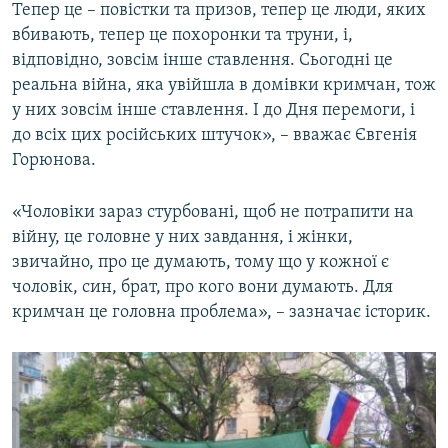
Тепер це – повістки та призов, тепер це люди, яких
вбивають, тепер це похоронки та труни, і,
відповідно, зовсім інше ставлення. Сьогодні це
реальна війна, яка увійшла в домівки кримчан, тож
у них зовсім інше ставлення. І до Дня перемоги, і
до всіх цих російських штучок», – вважає Євгенія
Горюнова.
«Чоловіки зараз стурбовані, щоб не потрапити на
війну, це головне у них завдання, і жінки,
звичайно, про це думають, тому що у кожної є
чоловік, син, брат, про кого вони думають. Для
кримчан це головна проблема», – зазначає історик.