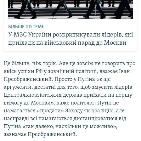
БІЛЬШЕ ПО ТЕМІ:
У МЗС України розкритикували лідерів, які
приїхали на військовий парад до Москви
Це більше, ніж торік. Але це зовсім не говорить про
якісь успіхи РФ у зовнішній політиці, вважає Іван
Преображенський. Просто у Путіна «є ще
аргументи, достатні для того, щоб змусити лідерів
Центральноазіатських держав приїхати на першу
вимогу до Москви», каже політолог. Путін це
намагається «продати» Заходу як коаліцію, але
насправді всі намагаються дистанціюватися від
Путіна «так далеко, наскільки це можливо»,
зазначає Преображенський.