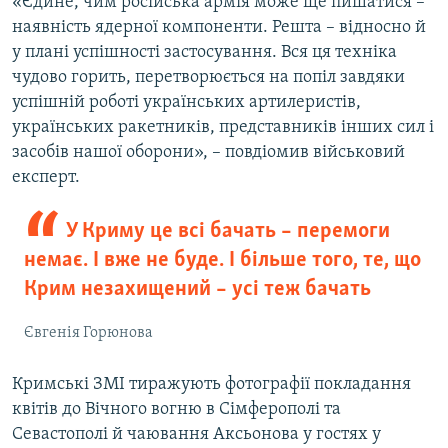
«Єдине, чим російська армія може ще пишатися –
наявність ядерної компоненти. Решта – відносно й
у плані успішності застосування. Вся ця техніка
чудово горить, перетворюється на попіл завдяки
успішній роботі українських артилеристів,
українських ракетників, представників інших сил і
засобів нашої оборони», – повдіомив військовий
експерт.
У Криму це всі бачать – перемоги
немає. І вже не буде. І більше того, те, що
Крим незахищений – усі теж бачать
Євгенія Горюнова
Кримські ЗМІ тиражують фотографії покладання
квітів до Вічного вогню в Сімферополі та
Севастополі й чаювання Аксьонова у гостях у