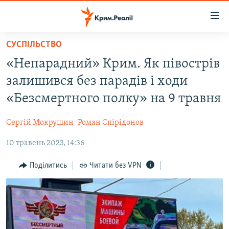
Доступність
посилання
Перейти
СУСПІЛЬСТВО
до
НОВИНИ
«Непарадний» Крим. Як півострів
основного
ВОДА.КРИМ
матеріалу
залишився без парадів і ходи
ВІДЕО ТА ФОТО
Перейти
«Безсмертного полку» на 9 травня
до
ПОЛІТИКА
основної
Сергій Мокрушин
Роман Спірідонов
БЛОГИ
навігації
Перейти
10 травень 2023, 14:36
ПОГЛЯД
до
ІНТЕРВ'Ю
Поділитись
Читати без VPN
пошуку
ВСЕ ЗА ДЕНЬ
СПЕЦПРОЕКТИ
ЯК ОБІЙТИ БЛОКУВАННЯ
ДЕПОРТАЦІЯ