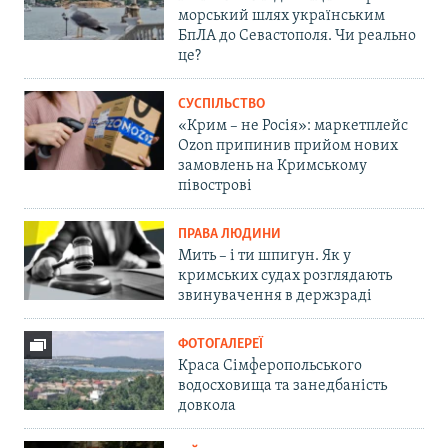
морський шлях українським
БпЛА до Севастополя. Чи реально
це?
СУСПІЛЬСТВО
«Крим – не Росія»: маркетплейс
Ozon припинив прийом нових
замовлень на Кримському
півострові
ПРАВА ЛЮДИНИ
Мить – і ти шпигун. Як у
кримських судах розглядають
звинувачення в держзраді
ФОТОГАЛЕРЕЇ
Краса Сімферопольського
водосховища та занедбаність
довкола