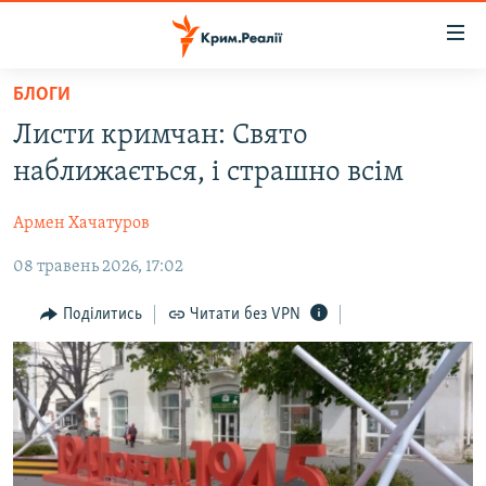
Доступність
посилання
Перейти
БЛОГИ
до
НОВИНИ
Листи кримчан: Свято
основного
ВОДА.КРИМ
матеріалу
наближається, і страшно всім
ВІДЕО ТА ФОТО
Перейти
до
Армен Хачатуров
ПОЛІТИКА
основної
08 травень 2026, 17:02
БЛОГИ
навігації
Перейти
ПОГЛЯД
Поділитись
Читати без VPN
до
ІНТЕРВ'Ю
пошуку
ВСЕ ЗА ДЕНЬ
СПЕЦПРОЕКТИ
ЯК ОБІЙТИ БЛОКУВАННЯ
ДЕПОРТАЦІЯ