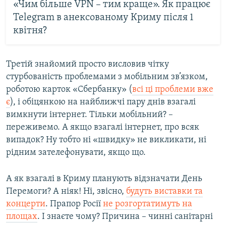
«Чим більше VPN – тим краще». Як працює
Telegram в анексованому Криму після 1
квітня?
Третій знайомий просто висловив чітку
стурбованість проблемами з мобільним зв’язком,
роботою карток «Сбербанку» (
всі ці проблеми вже
є
), і обіцянкою на найближчі пару днів взагалі
вимкнути інтернет. Тільки мобільний? –
переживемо. А якщо взагалі інтернет, про всяк
випадок? Ну тобто ні «швидку» не викликати, ні
рідним зателефонувати, якщо що.
А як взагалі в Криму планують відзначати День
Перемоги? А ніяк! Ні, звісно,
будуть виставки та
концерти
. Прапор Росії
не розгортатимуть на
площах
. І знаєте чому? Причина – чинні санітарні