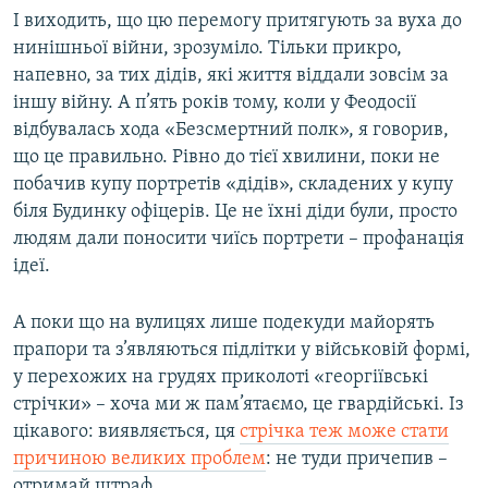
І виходить, що цю перемогу притягують за вуха до
нинішньої війни, зрозуміло. Тільки прикро,
напевно, за тих дідів, які життя віддали зовсім за
іншу війну. А п’ять років тому, коли у Феодосії
відбувалась хода «Безсмертний полк», я говорив,
що це правильно. Рівно до тієї хвилини, поки не
побачив купу портретів «дідів», складених у купу
біля Будинку офіцерів. Це не їхні діди були, просто
людям дали поносити чиїсь портрети – профанація
ідеї.
А поки що на вулицях лише подекуди майорять
прапори та з’являються підлітки у військовій формі,
у перехожих на грудях приколоті «георгіївські
стрічки» – хоча ми ж пам’ятаємо, це гвардійські. Із
цікавого: виявляється, ця
стрічка теж може стати
причиною великих проблем
: не туди причепив –
отримай штраф.