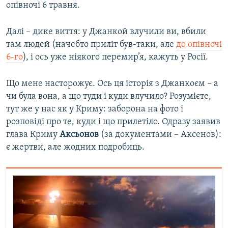
опівночі 6 травня.
Далі – дике виття: у Джанкой влучили ви, вбили
там людей (начебто приліт був-таки, але
до опівночі
6-го
), і ось уже ніякого перемир’я, кажуть у Росії.
Що мене насторожує. Ось ця історія з Джанкоєм – а
чи була вона, а що туди і куди влучило? Розумієте,
тут же у нас як у Криму: заборона на фото і
розповіді про те, куди і що прилетіло. Одразу заявив
глава Криму
Аксьонов
(за документами – Аксенов):
є жертви, але жодних подробиць.