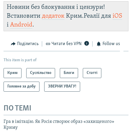
Новини без блокування і цензури!
Встановити
додаток
Крим.Реалії для
iOS
і
Android
.
Поділитись
Читати без VPN
Follow us
This item is part of
Крим
Суспільство
Блоги
Статті
Головне за добу
ЗВЕРНИ УВАГУ!
ПО ТЕМІ
Гра в імітацію. Як Росія створює образ «захищеного»
Криму