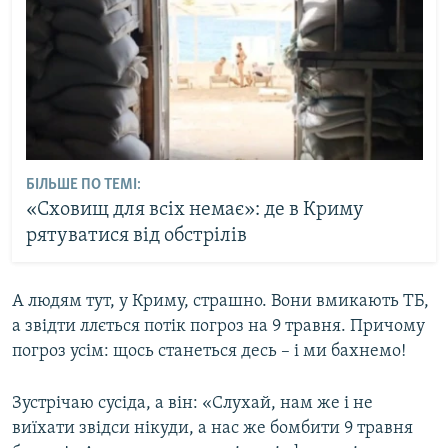
БІЛЬШЕ ПО ТЕМІ:
«Сховищ для всіх немає»: де в Криму
рятуватися від обстрілів
А людям тут, у Криму, страшно. Вони вмикають ТБ,
а звідти ллється потік погроз на 9 травня. Причому
погроз усім: щось станеться десь – і ми бахнемо!
Зустрічаю сусіда, а він: «Слухай, нам же і не
виїхати звідси нікуди, а нас же бомбити 9 травня