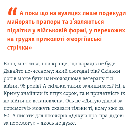
А поки що на вулицях лише подекуди
майорять прапори та з’являються
підлітки у військовій формі, у перехожих
на грудях приколоті «георгіївські
стрічки»
Воно, можливо, і на краще, що парадів не буде.
Давайте по-чесному: який сьогодні рік? Скільки
років може бути наймолодшому ветерану тієї
війни, 95 років? А скільки таких залишилося? Ні, в
Криму знайшли їх штук сорок, та й причетність їх
до війни не встановлена. Ось це «Дякую дідові за
перемогу!» можуть сказати тільки ті, кому вже за
60. А писати для школярів «Дякую пра-пра-дідові
за перемогу» – якось не дуже.