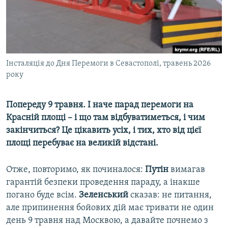
ВІДЕОУРОКИ «ELIFBE»
Русский
СВІДЧЕННЯ ОКУПАЦІЇ
Qırımtatar
УКРАЇНСЬКА ПРОБЛЕМА КРИМУ
ДОЛУЧАЙСЯ!
Інсталяція до Дня Перемоги в Севастополі, травень 2026
ІНФОГРАФІКА
року
Попереду 9 травня. І наче парад перемоги на
Усі сайти RFE/RL
Красній площі – і що там відбуватиметься, і чим
закінчиться? Це цікавить усіх, і тих, хто від цієї
площі перебуває на великій відстані.
Отже, повторимо, як починалося:
Путін
вимагав
гарантій безпеки проведення параду, а інакше
погано буде всім.
Зеленський
сказав: не питання,
але припинення бойових дій має тривати не один
день 9 травня над Москвою, а давайте почнемо з