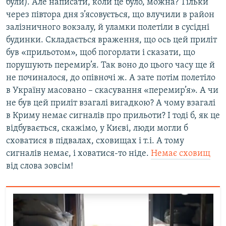
були). Але написати, коли це було, можна? Тільки
через півтора дня з’ясовується, що влучили в район
залізничного вокзалу, й уламки полетіли в сусідні
будинки. Складається враження, що ось цей приліт
був «прильотом», щоб погорлати і сказати, що
порушують перемир’я. Так воно до цього часу ще й
не починалося, до опівночі ж. А зате потім полетіло
в Україну масовано – скасування «перемир’я». А чи
не був цей приліт взагалі вигадкою? А чому взагалі
в Криму немає сигналів про прильоти? І тоді б, як це
відбувається, скажімо, у Києві, люди могли б
сховатися в підвалах, сховищах і т.і. А тому
сигналів немає, і ховатися-то ніде.
Немає сховищ
від слова зовсім!