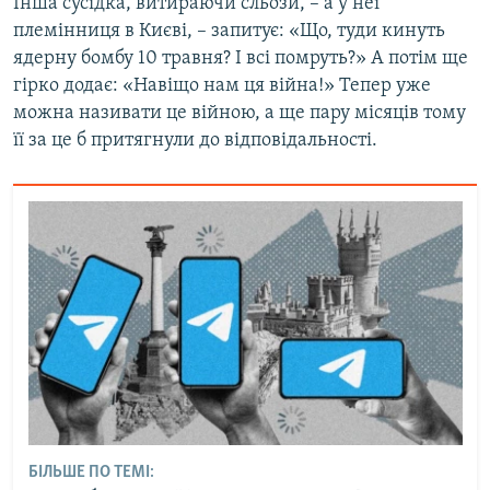
Інша сусідка, витираючи сльози, – а у неї
племінниця в Києві, – запитує: «Що, туди кинуть
ядерну бомбу 10 травня? І всі помруть?» А потім ще
гірко додає: «Навіщо нам ця війна!» Тепер уже
можна називати це війною, а ще пару місяців тому
її за це б притягнули до відповідальності.
БІЛЬШЕ ПО ТЕМІ: