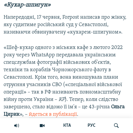
«Кухар-шпигун»
Напередодні, 17 червня, Forpost написав про жінку,
яку судитиме російський суд у Севастополі,
називаючи обвинувачену «кухарем-шпигуном».
«Шеф-кухар одного з міських кафе з лютого 2022
року через WhatsApp передавала українським
спецслужбам фотографії військових об'єктів,
техніки та кораблів Чорноморського флоту в
Севастополі. Крім того, вона виношувала плани
отруєння учасників СВО («спеціальної військової
операції» – так в РФ називають повномасштабну
війну проти України –
КР
). Тепер, коли слідство
завершено, стало відомо її ім'я – це 43-річна
Ольга
Цирик
», –
йдеться в публікації
.
КТА
РУС