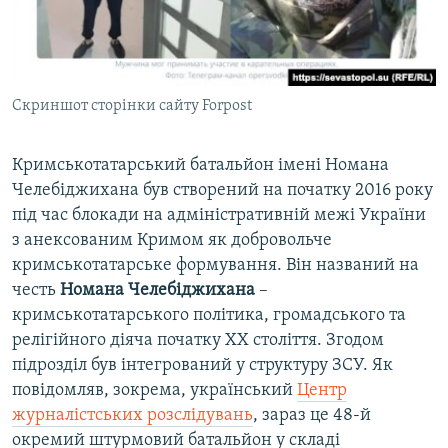
Скриншот сторінки сайту Forpost
Кримськотатарський батальйон імені Номана
Челебіджихана був створений на початку 2016 року
під час блокади на адміністративній межі України
з анексованим Кримом як добровольче
кримськотатарське формування. Він названий на
честь
Номана Челебіджихана
–
кримськотатарського політика, громадського та
релігійного діяча початку ХХ століття. Згодом
підрозділ був інтегрований у структуру ЗСУ. Як
повідомляв, зокрема, український
Центр
журналістських розслідувань
, зараз це 48-й
окремий штурмовий батальйон у складі