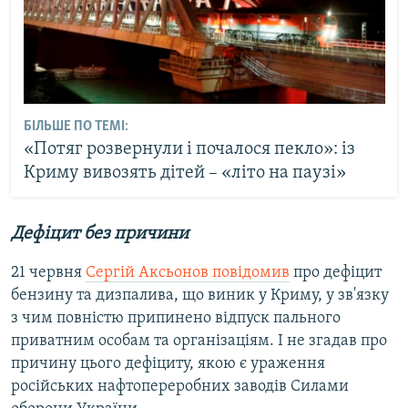
БІЛЬШЕ ПО ТЕМІ:
«Потяг розвернули і почалося пекло»: із
Криму вивозять дітей – «літо на паузі»
Дефіцит без причини
21 червня
Сергій Аксьонов повідомив
про дефіцит
бензину та дизпалива, що виник у Криму, у зв'язку
з чим повністю припинено відпуск пального
приватним особам та організаціям. І не згадав про
причину цього дефіциту, якою є ураження
російських нафтопереробних заводів Силами