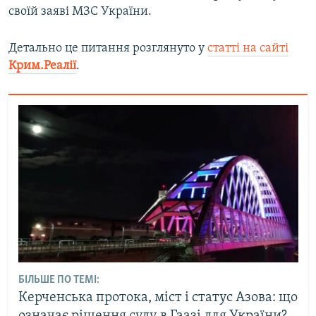
своїй заяві МЗС України.
Детально це питання розглянуто у
статті на сайті
Крим.Реалії
.
БІЛЬШЕ ПО ТЕМІ:
Керченська протока, міст і статус Азова: що
означає рішення суду в Гаазі для України?