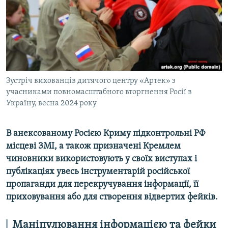
ВІДЕОУРОКИ «ELIFBE»
Русский
СВІДЧЕННЯ ОКУПАЦІЇ
Qırımtatar
УКРАЇНСЬКА ПРОБЛЕМА КРИМУ
ДОЛУЧАЙСЯ!
ІНФОГРАФІКА
Зустріч вихованців дитячого центру «Артек» з
учасниками повномасштабного вторгнення Росії в
Україну, весна 2024 року
Усі сайти RFE/RL
В анексованому Росією Криму підконтрольні РФ
місцеві ЗМІ, а також призначені Кремлем
чиновники використовують у своїх виступах і
публікаціях увесь інструментарій російської
пропаганди для перекручування інформації, її
приховування або для створення відвертих фейків.
Маніпулювання інформацією та фейки