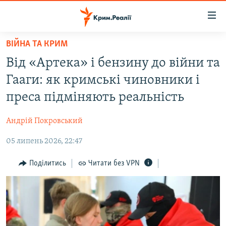
Доступність
посилання
Перейти
ВІЙНА ТА КРИМ
до
НОВИНИ
Від «Артека» і бензину до війни та
основного
ВОДА.КРИМ
матеріалу
Гааги: як кримські чиновники і
ВІДЕО ТА ФОТО
Перейти
преса підміняють реальність
до
ПОЛІТИКА
основної
Андрій Покровський
БЛОГИ
навігації
Перейти
05 липень 2026, 22:47
ПОГЛЯД
до
ІНТЕРВ'Ю
Поділитись
Читати без VPN
пошуку
ВСЕ ЗА ДЕНЬ
СПЕЦПРОЕКТИ
ЯК ОБІЙТИ БЛОКУВАННЯ
ДЕПОРТАЦІЯ