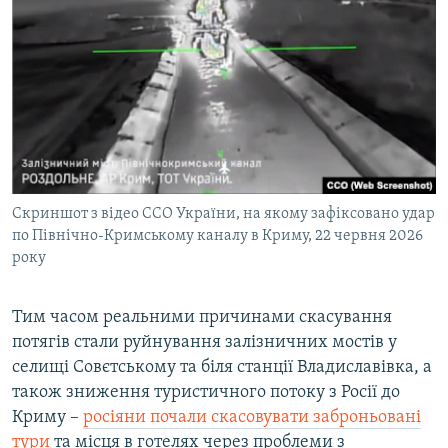
Скриншот з відео ССО України, на якому зафіксовано удар
по Північно-Кримському каналу в Криму, 22 червня 2026
року
Тим часом реальними причинами скасування
потягів стали руйнування залізничних мостів у
селищі Совєтському та біля станції Владиславівка, а
також зниження туристичного потоку з Росії до
Криму –
росіяни почали скасовувати заброньовані
тури
та місця в готелях через проблеми з