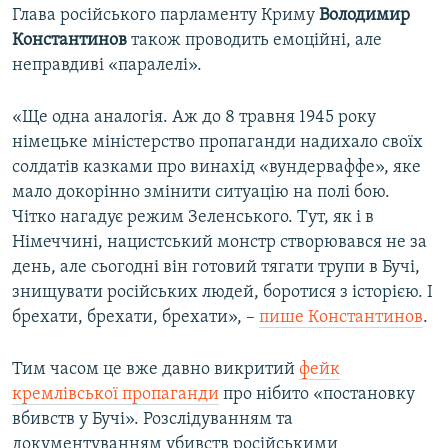
Глава російського парламенту Криму
Володимир
Константинов
також проводить емоційні, але
неправдиві «паралелі».
«Ще одна аналогія. Аж до 8 травня 1945 року
німецьке міністерство пропаганди надихало своїх
солдатів казками про винахід «вундерваффе», яке
мало докорінно змінити ситуацію на полі бою.
Чітко нагадує режим Зеленського. Тут, як і в
Німеччині, нацистський монстр створювався не за
день, але сьогодні він готовий тягати трупи в Бучі,
знищувати російських людей, боротися з історією. І
брехати, брехати, брехати», –
пише Константинов
.
Тим часом це вже давно викритий
фейк
кремлівської пропаганди
про нібито «постановку
вбивств у Бучі». Розслідуванням та
документуванням убивств російськими