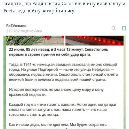
згадати, що Радянський Союз вів війну визвольну, а
Росія веде війну загарбницьку.