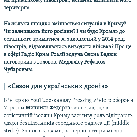
на Кримському півострові, негайно залишити його
територію.
Наскільки швидко змінюється ситуація в Криму?
Чи залишають його росіяни? І чи буде Кремль до
останнього триматися за захоплений у 2014 році
півострів, відмовляючись виводити війська? Про це
в ефірі Радіо Крим.Реалії ведуча Олена Бадюк
поговорила з головою Меджлісу Рефатом
Чубаровым.
«Сезон для українських дронів»
В інтерв'ю YouTube-каналу Pressing міністр оборони
України
Михайло Федоров
зазначив, що в
логістичній ізоляції Криму важливу роль відіграють
удари безпілотників середнього радіуса дії (middle
strike). За його словами, за перші чотири місяці