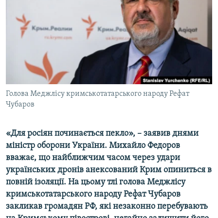
ВІДЕОУРОКИ «ELIFBE»
Русский
СВІДЧЕННЯ ОКУПАЦІЇ
Qırımtatar
УКРАЇНСЬКА ПРОБЛЕМА КРИМУ
ДОЛУЧАЙСЯ!
ІНФОГРАФІКА
Голова Меджлісу кримськотатарського народу Рефат
Чубаров
Усі сайти RFE/RL
«Для росіян починається пекло», – заявив днями
міністр оборони України. Михайло Федоров
вважає, що найближчим часом через удари
українських дронів анексований Крим опиниться в
повній ізоляції. На цьому тлі голова Меджлісу
кримськотатарського народу Рефат Чубаров
закликав громадян РФ, які незаконно перебувають