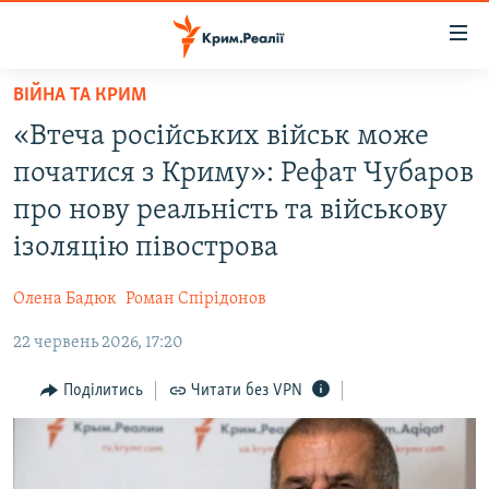
Доступність
посилання
Перейти
ВІЙНА ТА КРИМ
до
НОВИНИ
«Втеча російських військ може
основного
ВОДА.КРИМ
матеріалу
початися з Криму»: Рефат Чубаров
ВІДЕО ТА ФОТО
Перейти
про нову реальність та військову
до
ПОЛІТИКА
ізоляцію півострова
основної
БЛОГИ
навігації
Олена Бадюк
Роман Спірідонов
Перейти
ПОГЛЯД
до
22 червень 2026, 17:20
ІНТЕРВ'Ю
пошуку
ВСЕ ЗА ДЕНЬ
Поділитись
Читати без VPN
СПЕЦПРОЕКТИ
ЯК ОБІЙТИ БЛОКУВАННЯ
ДЕПОРТАЦІЯ