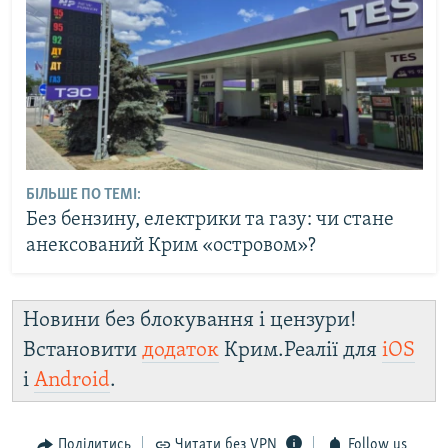
БІЛЬШЕ ПО ТЕМІ:
Без бензину, електрики та газу: чи стане
анексований Крим «островом»?
Новини без блокування і цензури!
Встановити
додаток
Крим.Реалії для
iOS
і
Android
.
Поділитись
Читати без VPN
Follow us