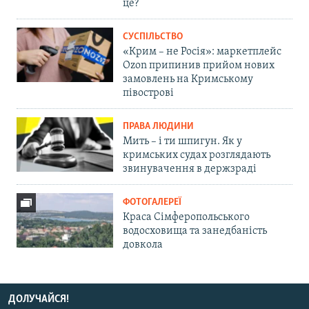
це?
СУСПІЛЬСТВО
«Крим – не Росія»: маркетплейс
Ozon припинив прийом нових
замовлень на Кримському
півострові
ПРАВА ЛЮДИНИ
Мить – і ти шпигун. Як у
кримських судах розглядають
звинувачення в держзраді
ФОТОГАЛЕРЕЇ
Краса Сімферопольського
водосховища та занедбаність
довкола
ДОЛУЧАЙСЯ!