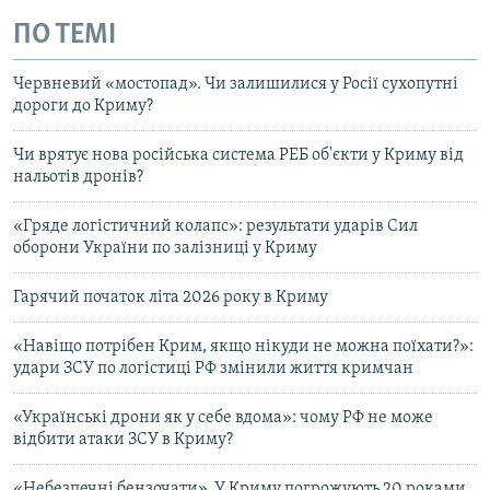
ПО ТЕМІ
Червневий «мостопад». Чи залишилися у Росії сухопутні
дороги до Криму?
Чи врятує нова російська система РЕБ об'єкти у Криму від
нальотів дронів?
«Гряде логістичний колапс»: результати ударів Сил
оборони України по залізниці у Криму
Гарячий початок літа 2026 року в Криму
«Навіщо потрібен Крим, якщо нікуди не можна поїхати?»:
удари ЗСУ по логістиці РФ змінили життя кримчан
«Українські дрони як у себе вдома»: чому РФ не може
відбити атаки ЗСУ в Криму?
«Небезпечні бензочати». У Криму погрожують 20 роками