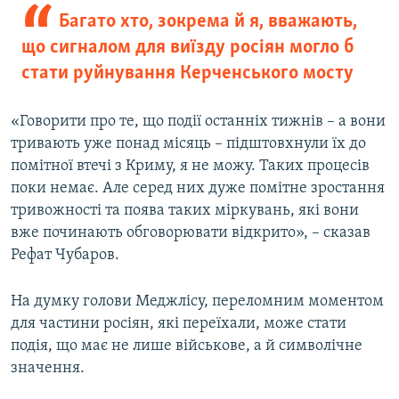
Багато хто, зокрема й я, вважають,
що сигналом для виїзду росіян могло б
стати руйнування Керченського мосту
«Говорити про те, що події останніх тижнів – а вони
тривають уже понад місяць – підштовхнули їх до
помітної втечі з Криму, я не можу. Таких процесів
поки немає. Але серед них дуже помітне зростання
тривожності та поява таких міркувань, які вони
вже починають обговорювати відкрито», – сказав
Рефат Чубаров.
На думку голови Меджлісу, переломним моментом
для частини росіян, які переїхали, може стати
подія, що має не лише військове, а й символічне
значення.