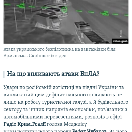
Атака українського безпілотника на вантажівки біля
Армянська. Скріншот із відео
На що впливають атаки БпЛА?
Удари по російській логістиці на півдні України та
викликаний цим дефіцит пального впливають не
лише на роботу туристичної галузі, а й будівельного
сектору та інших напрямів економіки, пов'язаних з
автомобільними перевезеннями, розповів в ефірі
Радіо Крим.Реалії
голова Меджлісу
кримскотатарського народу
Рефат Чубаров
. За його