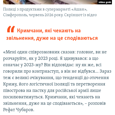
Полиці з продуктами в супермаркеті «Ашан»,
Сімферополь, червень 2026 року. Скріншот із відео
Кримчани, які чекають на
звільнення, дуже на це сподіваються
«Мені один співрозмовник сказав: головне, ви не
розчаруйте, як у 2023 році. Я здивувався: а що
означає у 2023-му? Він відповідає: ну як же, всі
говорили про контрнаступ, а він не відбувся… Зараз
теж є великі очікування, що тенденції до оточення
Криму, його логістичної ізоляції та перетворення
півострова на пастку для російської армії лише
посилюватимуться. Кримчани, які чекають на
звільнення, дуже на це сподіваються», – розповів
Рефат Чубаров.