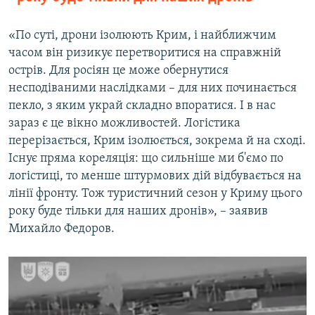
«По суті, дрони ізолюють Крим, і найближчим
часом він ризикує перетворитися на справжній
острів. Для росіян це може обернутися
несподіваними наслідками – для них починається
пекло, з яким украй складно впоратися. І в нас
зараз є це вікно можливостей. Логістика
перерізається, Крим ізолюється, зокрема й на сході.
Існує пряма кореляція: що сильніше ми б'ємо по
логістиці, то менше штурмових дій відбувається на
лінії фронту. Тож туристичний сезон у Криму цього
року буде тільки для наших дронів», – заявив
Михайло Федоров.