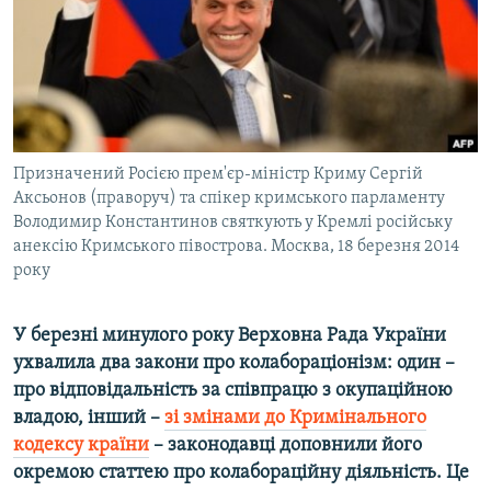
ВІДЕОУРОКИ «ELIFBE»
Русский
СВІДЧЕННЯ ОКУПАЦІЇ
Qırımtatar
УКРАЇНСЬКА ПРОБЛЕМА КРИМУ
ДОЛУЧАЙСЯ!
ІНФОГРАФІКА
Призначений Росією прем'єр-міністр Криму Сергій
Аксьонов (праворуч) та спікер кримського парламенту
Володимир Константинов святкують у Кремлі російську
Усі сайти RFE/RL
анексію Кримського півострова. Москва, 18 березня 2014
року
У березні минулого року Верховна Рада України
ухвалила два закони про колабораціонізм: один –
про відповідальність за співпрацю з окупаційною
владою, інший –
зі змінами до Кримінального
кодексу країни
– законодавці доповнили його
окремою статтею про колабораційну діяльність. Це