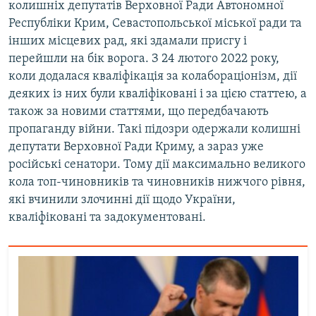
колишніх депутатів Верховної Ради Автономної
Республіки Крим, Севастопольської міської ради та
інших місцевих рад, які здамали присгу і
перейшли на бік ворога. З 24 лютого 2022 року,
коли додалася кваліфікація за колабораціонізм, дії
деяких із них були кваліфіковані і за цією статтею, а
також за новими статтями, що передбачають
пропаганду війни. Такі підозри одержали колишні
депутати Верховної Ради Криму, а зараз уже
російські сенатори. Тому дії максимально великого
кола топ-чиновників та чиновників нижчого рівня,
які вчинили злочинні дії щодо України,
кваліфіковані та задокументовані.