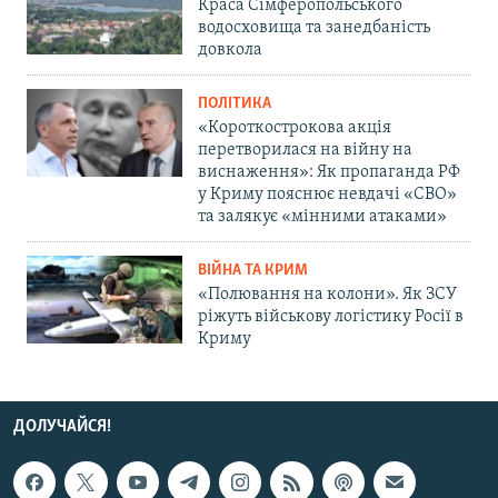
Краса Сімферопольського
водосховища та занедбаність
довкола
ПОЛІТИКА
«Короткострокова акція
перетворилася на війну на
виснаження»: Як пропаганда РФ
у Криму пояснює невдачі «СВО»
та залякує «мінними атаками»
ВІЙНА ТА КРИМ
«Полювання на колони». Як ЗСУ
ріжуть військову логістику Росії в
Криму
ДОЛУЧАЙСЯ!