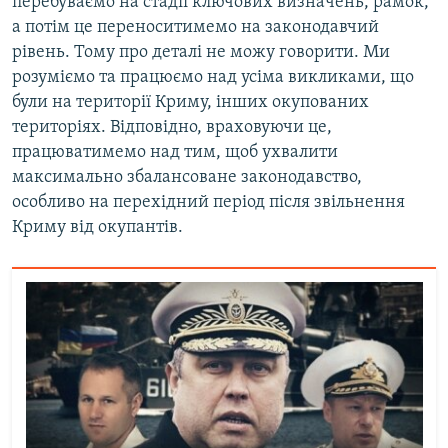
перебуваємо на стадії ключових визначень, рамок,
а потім це переноситимемо на законодавчий
рівень. Тому про деталі не можу говорити. Ми
розуміємо та працюємо над усіма викликами, що
були на території Криму, інших окупованих
територіях. Відповідно, враховуючи це,
працюватимемо над тим, щоб ухвалити
максимально збалансоване законодавство,
особливо на перехідний період після звільнення
Криму від окупантів.