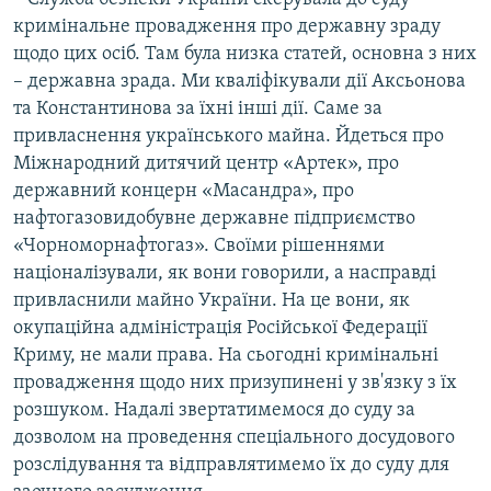
кримінальне провадження про державну зраду
щодо цих осіб. Там була низка статей, основна з них
– державна зрада. Ми кваліфікували дії Аксьонова
та Константинова за їхні інші дії. Саме за
привласнення українського майна. Йдеться про
Міжнародний дитячий центр «Артек», про
державний концерн «Масандра», про
нафтогазовидобувне державне підприємство
«Чорноморнафтогаз». Своїми рішеннями
націоналізували, як вони говорили, а насправді
привласнили майно України. На це вони, як
окупаційна адміністрація Російської Федерації
Криму, не мали права. На сьогодні кримінальні
провадження щодо них призупинені у зв'язку з їх
розшуком. Надалі звертатимемося до суду за
дозволом на проведення спеціального досудового
розслідування та відправлятимемо їх до суду для