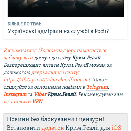
БІЛЬШЕ ПО ТЕМІ:
Українські адмірали на службі в Росії?
Роскомнагляд (Роскомнадзор) намагається
заблокувати
доступ до сайту
Крим.Реалії
.
Безперешкодно читати Крим.Реалії можна за
допомогою
дзеркального сайту
:
https://dfs0qrmo00d6u.cloudfront.net
. Також
слідкуйте за основними подіями в
Telegram
,
Instagram
та
Viber
Крим.Реалії
. Ре
комендуємо вам
встановити
VPN
.
Новини без блокування і цензури!
Встановити
додаток
Крим.Реалії для
iOS