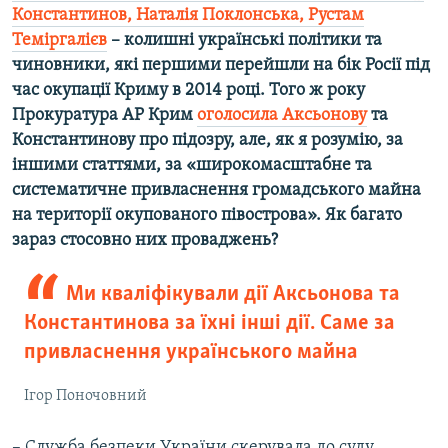
Константинов, Наталія Поклонська, Рустам
Теміргалієв
– колишні українські політики та
чиновники, які першими перейшли на бік Росії під
час окупації Криму в 2014 році. Того ж року
Прокуратура АР Крим
оголосила Аксьонову
та
Константинову про підозру, але, як я розумію, за
іншими статтями, за «широкомасштабне та
систематичне привласнення громадського майна
на території окупованого півострова». Як багато
зараз стосовно них проваджень?
Ми кваліфікували дії Аксьонова та
Константинова за їхні інші дії. Саме за
привласнення українського майна
Ігор Поночовний
– Служба безпеки України скерувала до суду