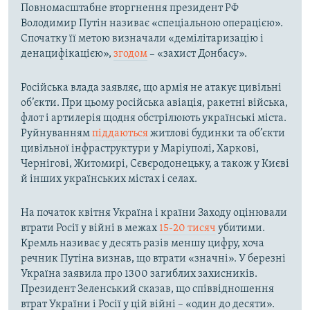
Повномасштабне вторгнення президент РФ
Володимир Путін називає «спеціальною операцією».
Спочатку її метою визначали «демілітаризацію і
денацифікацією»,
згодом
– «захист Донбасу».
Російська влада заявляє, що армія не атакує цивільні
об’єкти. При цьому російська авіація, ракетні війська,
флот і артилерія щодня обстрілюють українські міста.
Руйнуванням
піддаються
житлові будинки та об’єкти
цивільної інфраструктури у Маріуполі, Харкові,
Чернігові, Житомирі, Сєвєродонецьку, а також у Києві
й інших українських містах і селах.
На початок квітня Україна і країни Заходу оцінювали
втрати Росії у війні в межах
15-20 тисяч
убитими.
Кремль називає у десять разів меншу цифру, хоча
речник Путіна визнав, що втрати «значні». У березні
Україна заявила про 1300 загиблих захисників.
Президент Зеленський сказав, що співвідношення
втрат України і Росії у цій війні – «один до десяти».