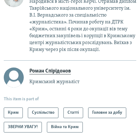
Народився в місті-герої Керчі. Отримав диплом
Таврійського національного університету ім.
В.І. Вернадського за спеціальністю
«журналістика». Починав роботу на ДТРК
«Крим», останні 4 роки до окупації вів тему
бюджетних закупівель і корупції в Кримському
центрі журналістських розслідувань. Виїхав з
Криму через рік після окупації.
Роман Спірідонов
Кримський журналіст
This item is part of
Крим
Суспільство
Статті
Головне за добу
ЗВЕРНИ УВАГУ!
Війна та Крим