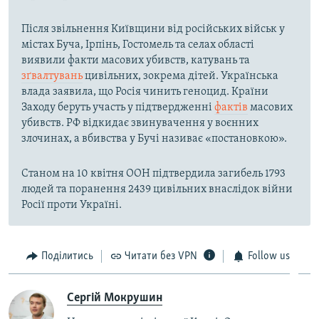
Після звільнення Київщини від російських військ у
містах Буча, Ірпінь, Гостомель та селах області
виявили факти масових убивств, катувань та
зґвалтувань
цивільних, зокрема дітей. Українська
влада заявила, що Росія чинить геноцид. Країни
Заходу беруть участь у підтвердженні
фактів
масових
убивств. РФ відкидає звинувачення у воєнних
злочинах, а вбивства у Бучі називає «постановкою».
Станом на 10 квітня ООН підтвердила загибель 1793
людей та поранення 2439 цивільних внаслідок війни
Росії проти Україні.
Поділитись
Читати без VPN
Follow us
Сергій Мокрушин