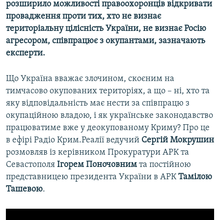
розширило можливості правоохоронців відкривати
провадження проти тих, хто не визнає
територіальну цілісність України, не визнає Росію
агресором, співпрацює з окупантами, зазначають
експерти.
Що Україна вважає злочином, скоєним на
тимчасово окупованих територіях, а що – ні, хто та
яку відповідальність має нести за співпрацю з
окупаційною владою, і як українське законодавство
працюватиме вже у деокупованому Криму? Про це
в ефірі Радіо Крим.Реалії ведучий
Сергій Мокрушин
розмовляв із керівником Прокуратури АРК та
Севастополя
Ігорем Поночовним
та постійною
представницею президента України в АРК
Тамілою
Ташевою
.