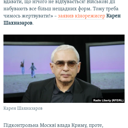
вдавати, що нічого не відбувається! Військові дії
набувають все більш нещадних форм. Тому треба
чимось жертвувати!» –
заявив кінорежисер
Карен
Шахназаров
.
Карен Шахназаров
Підконтрольна Москві влада Криму, проте,