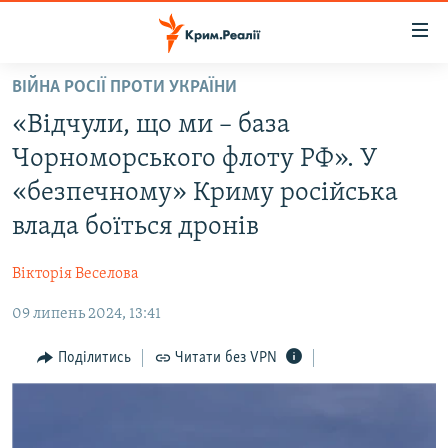
Доступність
посилання
Перейти
ВІЙНА РОСІЇ ПРОТИ УКРАЇНИ
до
НОВИНИ
«Відчули, що ми – база
основного
ВОДА.КРИМ
матеріалу
Чорноморського флоту РФ». У
ВІДЕО ТА ФОТО
Перейти
«безпечному» Криму російська
до
ПОЛІТИКА
влада боїться дронів
основної
БЛОГИ
навігації
Вікторія Веселова
Перейти
ПОГЛЯД
до
09 липень 2024, 13:41
ІНТЕРВ'Ю
пошуку
ВСЕ ЗА ДЕНЬ
Поділитись
Читати без VPN
СПЕЦПРОЕКТИ
ЯК ОБІЙТИ БЛОКУВАННЯ
ДЕПОРТАЦІЯ