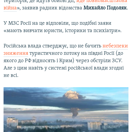
територія, де йдуть бойові дії,
йде повномасштабна
війна
», заявив радник відомства
Михайло Подоляк
.
У МЗС Росії на це відповіли, що подібні заяви
«мають вивчати юристи, історики та психіатри».
Російська влада стверджує, що не бачить
небезпеки
зниження
туристичного потоку на півдні Росії (до
якого до РФ відносять і Крим) через обстріли ЗСУ.
Але з цим навіть у системі російської влади згодні
не всі.