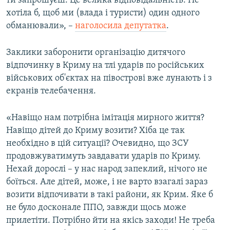
ти запрошуєш. Це велика відповідальність. Не
хотіла б, щоб ми (влада і туристи) один одного
обманювали», –
наголосила депутатка
.
Заклики заборонити організацію дитячого
відпочинку в Криму на тлі ударів по російських
військових об'єктах на півострові вже лунають і з
екранів телебачення.
«Навіщо нам потрібна імітація мирного життя?
Навіщо дітей до Криму возити? Хіба це так
необхідно в цій ситуації? Очевидно, що ЗСУ
продовжуватимуть завдавати ударів по Криму.
Нехай дорослі – у нас народ запеклий, нічого не
боїться. Але дітей, може, і не варто взагалі зараз
возити відпочивати в такі райони, як Крим. Яке б
не було досконале ППО, завжди щось може
прилетіти. Потрібно йти на якісь заходи! Не треба