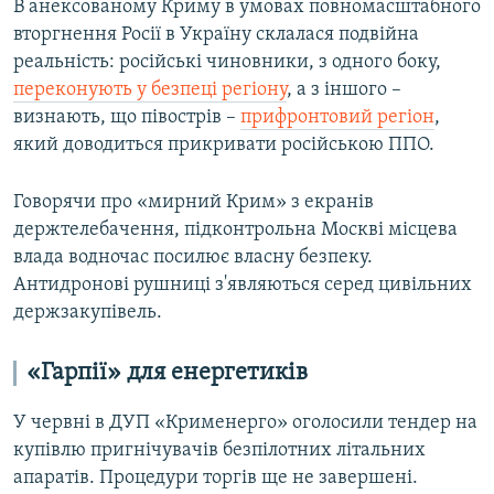
В анексованому Криму в умовах повномасштабного
вторгнення Росії в Україну склалася подвійна
реальність: російські чиновники, з одного боку,
переконують у безпеці регіону
, а з іншого –
визнають, що півострів –
прифронтовий регіон
,
який доводиться прикривати російською ППО.
Говорячи про «мирний Крим» з екранів
держтелебачення, підконтрольна Москві місцева
влада водночас посилює власну безпеку.
Антидронові рушниці з'являються серед цивільних
держзакупівель.
«Гарпії» для енергетиків
У червні в ДУП «Крименерго» оголосили тендер на
купівлю пригнічувачів безпілотних літальних
апаратів. Процедури торгів ще не завершені.