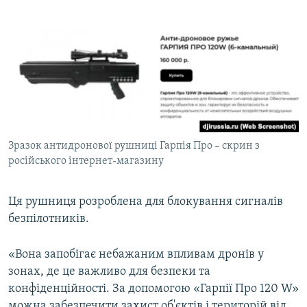
Зразок антидронової рушниці Гарпія Про – скрин з
російського інтернет-магазину
Ця рушниця розроблена для блокування сигналів
безпілотників.
«Вона запобігає небажаним впливам дронів у
зонах, де це важливо для безпеки та
конфіденційності. За допомогою «Гарпії Про 120 W»
можна забезпечити захист об'єктів і територій від