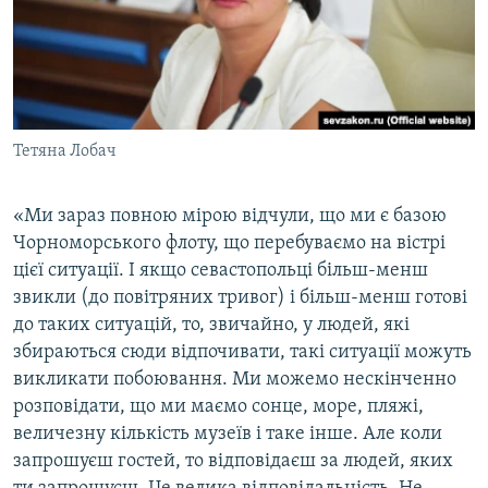
Тетяна Лобач
«Ми зараз повною мірою відчули, що ми є базою
Чорноморського флоту, що перебуваємо на вістрі
цієї ситуації. І якщо севастопольці більш-менш
звикли (до повітряних тривог) і більш-менш готові
до таких ситуацій, то, звичайно, у людей, які
збираються сюди відпочивати, такі ситуації можуть
викликати побоювання. Ми можемо нескінченно
розповідати, що ми маємо сонце, море, пляжі,
величезну кількість музеїв і таке інше. Але коли
запрошуєш гостей, то відповідаєш за людей, яких