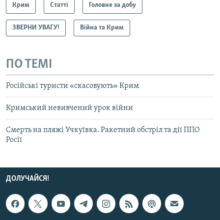
Крим
Статті
Головне за добу
ЗВЕРНИ УВАГУ!
Війна та Крим
ПО ТЕМІ
Російські туристи «скасовують» Крим
Кримський невивчений урок війни
Смерть на пляжі Учкуївка. Ракетний обстріл та дії ППО
Росії
ДОЛУЧАЙСЯ!