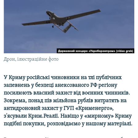
ВІДЕОУРОКИ «ELIFBE»
Русский
СВІДЧЕННЯ ОКУПАЦІЇ
Qırımtatar
УКРАЇНСЬКА ПРОБЛЕМА КРИМУ
ДОЛУЧАЙСЯ!
ІНФОГРАФІКА
Дрон, ілюстраційне фото
Усі сайти RFE/RL
У Криму російські чиновники на тлі публічних
запевнень у безпеці анексованого РФ регіону
посилюють власний захист від воєнних чинників.
Зокрема, понад пів мільйона рублів витратять на
антидроновий захист у ГУП «Крименерго»,
з'ясували Крим.Реалії. Навіщо у «мирному» Криму
подібні покупки, розповідаємо у нашому матеріалі.