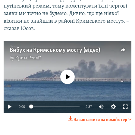
путінський режим, тому коментувати їхні чергові
заяви ми точно не будемо. Дивно, що ще ніякої
візитки не знайшли в районі Кримського мосту», –
сказав Юсов.
Вибух на Кримському мосту (відео)
by
Крим.Реалії
No media source currently available
Auto
0:00
2:37
240p
Завантажити на комп'ютер
360p