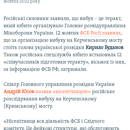
жовтня 2022 року
Російські силовики заявили, що вибух – це теракт,
який нібито організувало Головне розвідуправління
Міноборони України. 12 жовтня
ФСБ Росії заявила
,
що за організацією вибуху на Керченському мосту
стоїть голова української розвідки
Кирило Буданов
.
Також російська спецслужба нібито встановила 12
«співучасників підготовки теракту», вісьмох із них,
за інформацією ФСБ РФ, затримали.
Спікер Головного управління розвідки України
Андрій Юсов
назвав «нісенітницею»
російське
розслідування вибуху на Керченському
(Кримському) мосту.
«Нісенітниця вся діяльність ФСБ і Слідчого
комітету. Це фейкові структури, які обслуговують