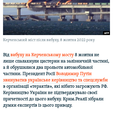
ВІДЕОУРОКИ «ELIFBE»
Русский
СВІДЧЕННЯ ОКУПАЦІЇ
Qırımtatar
УКРАЇНСЬКА ПРОБЛЕМА КРИМУ
ДОЛУЧАЙСЯ!
ІНФОГРАФІКА
Керченський міст після вибуху, 8 жовтня 2022 року
Від
вибуху на Керченському мосту
8 жовтня не
Усі сайти RFE/RL
лише спалахнули цистерни на залізничній частині,
а й обрушилися два прольоти автомобільної
частини. Президент Росії
Володимир Путін
звинуватив українське керівництво та спецслужби
в організації «терактів», які нібито загрожують РФ.
Керівництво України не підтверджувало своєї
причетності до цього вибуху. Крим.Реалії зібрали
думки експертів із цього приводу.