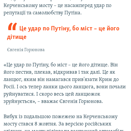
Керченському мосту – це насамперед удар по
репутації та самолюбству Путіна.
Це удар по Путіну, бо міст – це його
дітище
Євгенія Горюнова
«Це удар по Путіну, бо міст – це його дітище. Він
його пестив, плекав, відкривав і так далі. Це як
ланцюг, яким він намагався прив'язати Крим до
Росії. І ось тепер ланки цього ланцюга, вони почали
руйнуватися. І скоро весь цей ланцюжок
зруйнується», – вважає Євгенія Горюнова.
Вибух із подальшою пожежею на Керченському
мосту стався 8 жовтня. За версією російських