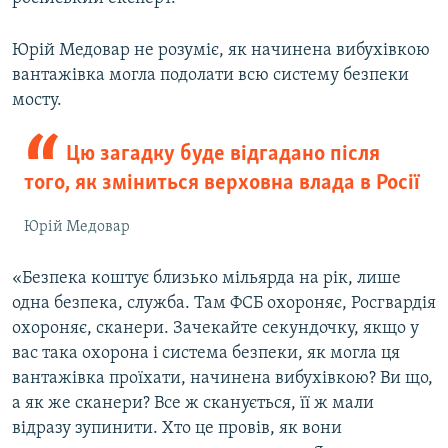
Юрій Медовар не розуміє, як начинена вибухівкою
вантажівка могла подолати всю систему безпеки
мосту.
Цю загадку буде відгадано після
того, як зміниться верховна влада в Росії
Юрій Медовар
«Безпека коштує близько мільярда на рік, лише
одна безпека, служба. Там ФСБ охороняє, Росгвардія
охороняє, сканери. Зачекайте секундочку, якщо у
вас така охорона і система безпеки, як могла ця
вантажівка проїхати, начинена вибухівкою? Ви що,
а як же сканери? Все ж сканується, її ж мали
відразу зупинити. Хто це провів, як вони