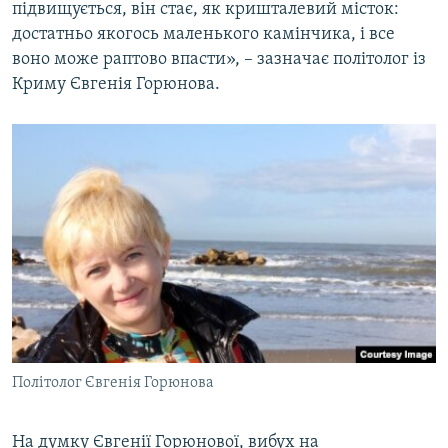
підвищується, він стає, як кришталевий місток:
достатньо якогось маленького камінчика, і все
воно може раптово впасти», – зазначає політолог із
Криму Євгенія Горюнова.
Політолог Євгенія Горюнова
На думку Євгенії Горюнової, вибух на