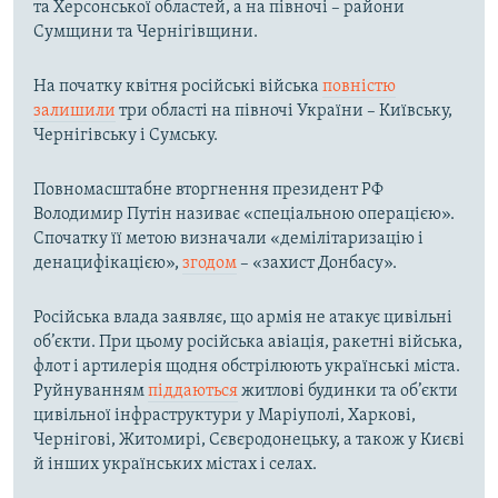
та Херсонської областей, а на півночі – райони
Сумщини та Чернігівщини.
На початку квітня російські війська
повністю
залишили
три області на півночі України – Київську,
Чернігівську і Сумську.
Повномасштабне вторгнення президент РФ
Володимир Путін називає «спеціальною операцією».
Спочатку її метою визначали «демілітаризацію і
денацифікацією»,
згодом
– «захист Донбасу».
Російська влада заявляє, що армія не атакує цивільні
об’єкти. При цьому російська авіація, ракетні війська,
флот і артилерія щодня обстрілюють українські міста.
Руйнуванням
піддаються
житлові будинки та об’єкти
цивільної інфраструктури у Маріуполі, Харкові,
Чернігові, Житомирі, Сєвєродонецьку, а також у Києві
й інших українських містах і селах.