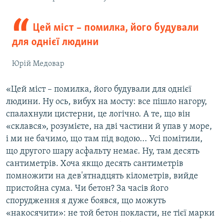
Цей міст – помилка, його будували
для однієї людини
Юрій Медовар
«Цей міст – помилка, його будували для однієї
людини. Ну ось, вибух на мосту: все пішло нагору,
спалахнули цистерни, це логічно. А те, що він
«склався», розумієте, на дві частини й упав у море,
і ми не бачимо, що там під водою... Усі помітили,
що другого шару асфальту немає. Ну, там десять
сантиметрів. Хоча якщо десять сантиметрів
помножити на дев'ятнадцять кілометрів, вийде
пристойна сума. Чи бетон? За часів його
спорудження я дуже боявся, що можуть
«накосячити»: не той бетон покласти, не тієї марки