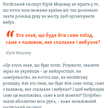
Auto
240p
360p
480p
480p
Російський експерт Юрій Медовар не вірить у те,
що хтось поза межами країни міг так досконало
720p
720p
1080p
знати розклад руху на мосту, щоб організувати
1080p
вибух.
Хто знав, що буде йти саме поїзд,
саме з паливом, яке спалахне і вибухне?
Юрій Медовар
«Це хтось знав, що буде потяг. Розумієте, звалити
зараз на українців – це найпростіше, на
«америкосів», на когось іще, на англійську
розвідку. Але хто знав, що буде йти саме поїзд, саме
з паливом, яке спалахне і вибухне? І щоб вибухнула
саме ця вантажівка, саме в цей момент? Потрібно
знати абсолютно весь рух», – каже незалежний
російський експерт.