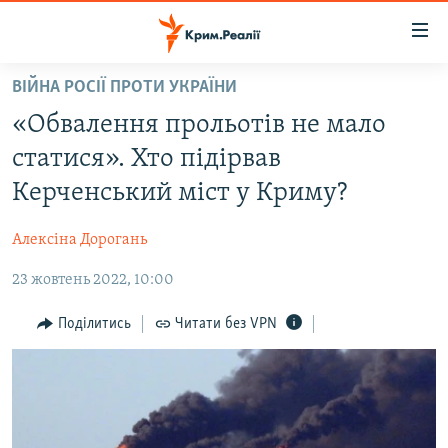
Доступність
посилання
Перейти
ВІЙНА РОСІЇ ПРОТИ УКРАЇНИ
до
НОВИНИ
«Обвалення прольотів не мало
основного
ВОДА.КРИМ
матеріалу
статися». Хто підірвав
ВІДЕО ТА ФОТО
Перейти
Керченський міст у Криму?
до
ПОЛІТИКА
основної
Алексіна Дорогань
БЛОГИ
навігації
Перейти
23 жовтень 2022, 10:00
ПОГЛЯД
до
ІНТЕРВ'Ю
Поділитись
Читати без VPN
пошуку
ВСЕ ЗА ДЕНЬ
СПЕЦПРОЕКТИ
ЯК ОБІЙТИ БЛОКУВАННЯ
ДЕПОРТАЦІЯ