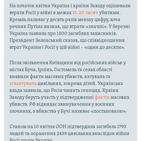
На початок квітня Україна і країни Заходу оцінювали
втрати Росії у війні в межах
15-20 тисяч
убитими.
Кремль називає у десять разів меншу цифру, хоча
речник Путіна визнав, що втрати «значні». У березні
Україна заявила про 1300 загиблих захисників.
Президент Зеленський сказав, що співвідношення
втрат України і Росії у цій війні – «один до десяти».
Після звільнення Київщини від російських військ у
містах Буча, Ірпінь, Гостомель та селах області
виявили факти масових убивств, катувань та
зґвалтувань
цивільних, зокрема дітей. Українська
влада заявила, що Росія чинить геноцид. Країни
Заходу беруть участь у підтвердженні
фактів
масових
убивств. РФ відкидає звинувачення у воєнних
злочинах, а вбивства у Бучі називає «постановкою».
Станом на 10 квітня ООН підтвердила загибель 1793
людей та поранення 2439 цивільних внаслідок війни
Росії проти Україні.