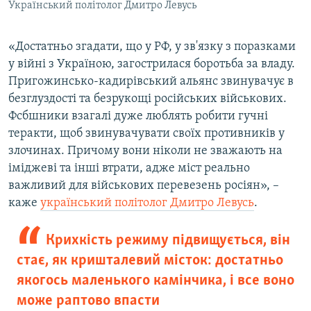
Український політолог Дмитро Левусь
«Достатньо згадати, що у РФ, у зв'язку з поразками
у війні з Україною, загострилася боротьба за владу.
Пригожинсько-кадирівський альянс звинувачує в
безглуздості та безрукощі російських військових.
Фсбшники взагалі дуже люблять робити гучні
теракти, щоб звинувачувати своїх противників у
злочинах. Причому вони ніколи не зважають на
іміджеві та інші втрати, адже міст реально
важливий для військових перевезень росіян», –
каже
український політолог Дмитро Левусь
.
Крихкість режиму підвищується, він
стає, як кришталевий місток: достатньо
якогось маленького камінчика, і все воно
може раптово впасти