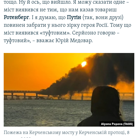
тощо. Ну й ось, що вийшло. Я можу сказати одне –
міст виявився не тим, що нам казав товариш
Ротенберг
. І я думаю, що
Путін
(так, вони друзі)
повинен забрати у нього зірку героя Росії. Тому що
міст виявився «туфтовим». Серйозно говорю –
туфтовий», – вважає Юрій Медовар.
Пожежа на Керченському мосту у Керченській протоці, 8