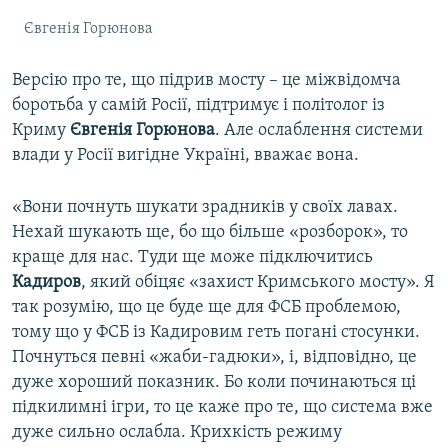
Євгенія Горюнова
Версію про те, що підрив мосту – це міжвідомча
боротьба у самій Росії, підтримує і політолог із
Криму
Євгенія Горюнова
. Але ослаблення системи
влади у Росії вигідне Україні, вважає вона.
«Вони почнуть шукати зрадників у своїх лавах.
Нехай шукають ще, бо що більше «розборок», то
краще для нас. Туди ще може підключитись
Кадиров
, який обіцяє «захист Кримського мосту». Я
так розумію, що це буде ще для ФСБ проблемою,
тому що у ФСБ із Кадировим геть погані стосунки.
Почнуться певні «жаби-гадюки», і, відповідно, це
дуже хороший показник. Бо коли починаються ці
підкилимні ігри, то це каже про те, що система вже
дуже сильно ослабла. Крихкість режиму