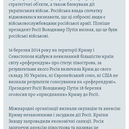
стратегічні об'єкти, а також блокували дії
українських військ. Російська влада спочатку
відмовлялася визнавати, що ці озброєні люди є
військовослужбовцями російської армії. Пізніше
президент Росії Володимир Путін визнав, що це були
російські військові.
16 березня 2014 року на території Криму і
Севастополя відбувся невизнаний більшістю країн
світу «референдум» про статус півострова, за
результатами якого Росія включила Крим до свого
складу. Ні Україна, ні Європейський союз, ні США не
визнали результати голосування на «референдумі».
Президент Росії Володимир Путін 18 березня
оголосив про «приєднання» Криму до Росії.
Міжнародні організації визнали окупацію та анексію
Криму незаконними і засудили дії Росії. Країни
Заходу запровадили економічні санкції. Росія
заперечує анексію півострова та називає це