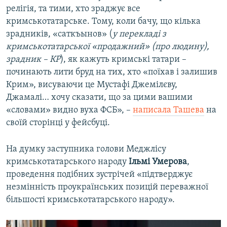
релігія, та тими, хто зраджує все
кримськотатарське. Тому, коли бачу, що кілька
зрадників, «саткъынов» (
у перекладі з
кримськотатарської «продажний» (про людину),
зрадник – КР
), як кажуть кримські татари –
починають лити бруд на тих, хто «поїхав і залишив
Крим», висуваючи це Мустафі Джемілєву,
Джамалі… хочу сказати, що за цими вашими
«словами» видно вуха ФСБ», –
написала Ташева
на
своїй сторінці у фейсбуці.
На думку заступника голови Меджлісу
кримськотатарського народу
Ільмі Умерова
,
проведення подібних зустрічей «підтверджує
незмінність проукраїнських позицій переважної
більшості кримськотатарського народу».