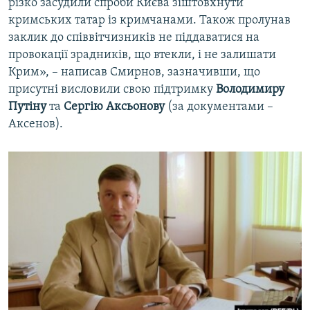
різко засудили спроби Києва зіштовхнути
кримських татар із кримчанами. Також пролунав
заклик до співвітчизників не піддаватися на
провокації зрадників, що втекли, і не залишати
Крим», – написав Смирнов, зазначивши, що
присутні висловили свою підтримку
Володимиру
Путіну
та
Сергію Аксьонову
(за документами –
Аксенов).