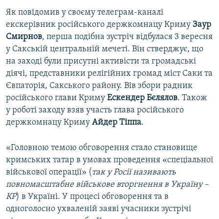
Як повідомив у своєму телеграм-каналі
екскерівник російського держкомнацу Криму
Заур
Смирнов
, перша подібна зустріч відбулася 3 вересня
у Сакській центральній мечеті. Він стверджує, що
на заході були присутні активісти та громадські
діячі, представники релігійних громад міст Саки та
Євпаторія, Сакського району. Вів збори радник
російського глави Криму
Ескендер Бєлялов
. Також
у роботі заходу взяв участь глава російського
держкомнацу Криму
Айдер Тіппа
.
«Головною темою обговорення стало становище
кримських татар в умовах проведення «спеціальної
військової операції» (
так у Росії називають
повномасштабне військове вторгнення в Україну –
КР
) в Україні. У процесі обговорення та в
одноголосно ухваленій заяві учасники зустрічі