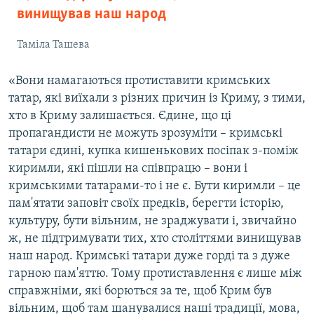
винищував наш народ
Таміла Ташева
«Вони намагаються протиставити кримських
татар, які виїхали з різних причин із Криму, з тими,
хто в Криму залишається. Єдине, що ці
пропагандисти не можуть зрозуміти – кримські
татари єдині, купка кишенькових посіпак з-поміж
киримли, які пішли на співпрацю – вони і
кримськими татарами-то і не є. Бути киримли – це
пам'ятати заповіт своїх предків, берегти історію,
культуру, бути вільним, не зраджувати і, звичайно
ж, не підтримувати тих, хто століттями винищував
наш народ. Кримські татари дуже горді та з дуже
гарною пам'яттю. Тому протиставлення є лише між
справжніми, які борються за те, щоб Крим був
вільним, щоб там шанувалися наші традиції, мова,