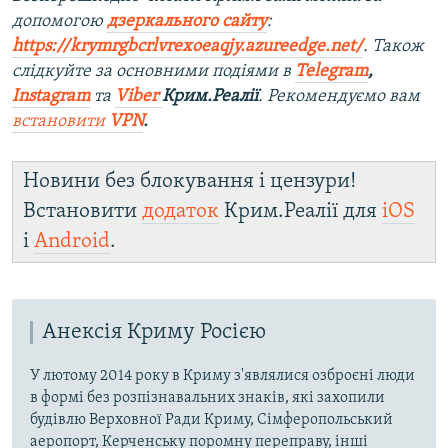
допомогою
дзеркального сайту
:
https://krymrgbcrlvrexoeaqjy.azureedge.net/
. Також
слідкуйте за основними подіями в
Telegram
,
Instagram
та
Viber
Крим.Реалії
. Рекомендуємо вам
встановити
VPN
.
Новини без блокування і цензури!
Встановити
додаток
Крим.Реалії для
iOS
і
Android
.
Анексія Криму Росією
У лютому 2014 року в Криму з'являлися озброєні люди
в формі без розпізнавальних знаків, які захопили
будівлю Верховної Ради Криму, Сімферопольський
аеропорт, Керченську поромну переправу, інші