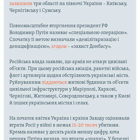
залишили
три області на півночі України – Київську,
Чернігівську і Сумську.
Повномасштабне вторгнення президент РФ
Володимир Путін називає «спеціальною операцією».
Спочатку її метою визначали «демілітаризацію і
денацифікацією»,
згодом
– «захист Донбасу».
Російська влада заявляє, що армія не атакує цивільні
об’єкти. При цьому російська авіація, ракетні війська,
флот і артилерія щодня обстрілюють українські міста.
Руйнуванням
піддаються
житлові будинки та об’єкти
цивільної інфраструктури у Маріуполі, Харкові,
Чернігові, Житомирі, Сєвєродонецьку, а також у Києві
й інших українських містах і селах.
На початок квітня Україна і країни Заходу оцінювали
втрати Росії у війні в межах
15-20 тисяч
убитими.
Кремль називає у десять разів меншу цифру, хоча
речник Путіна визнав, що втрати «значні». У березні