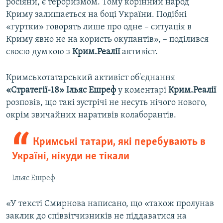
росіяни, є тероризмом. Тому корінний народ
Криму залишається на боці України. Подібні
«гуртки» говорять лише про одне – ситуація в
Криму явно не на користь окупантів», – поділився
своєю думкою з
Крим.Реалії
активіст.
Кримськотатарський активіст об'єднання
«Стратегії-18» Ільяс Ешреф
у коментарі
Крим.Реалії
розповів, що такі зустрічі не несуть нічого нового,
окрім звичайних наративів колаборантів.
Кримські татари, які перебувають в
Україні, нікуди не тікали
Ільяс Ешреф
«У тексті Смирнова написано, що «також пролунав
заклик до співвітчизників не піддаватися на