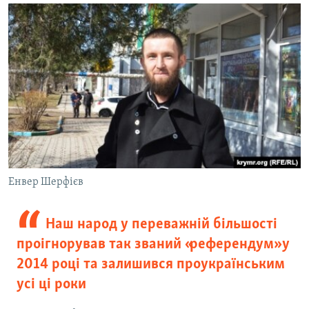
Енвер Шерфієв
Наш народ у переважній більшості
проігнорував так званий «референдум» у
2014 році та залишився проукраїнським
усі ці роки