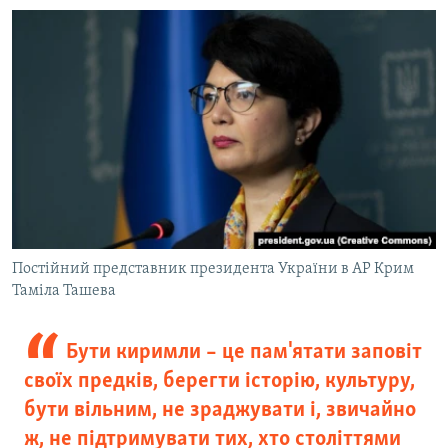
Постійний представник президента України в АР Крим
Таміла Ташева
Бути киримли – це пам'ятати заповіт
своїх предків, берегти історію, культуру,
бути вільним, не зраджувати і, звичайно
ж, не підтримувати тих, хто століттями