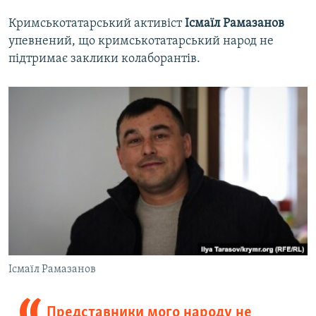
Кримськотатарський активіст
Ісмаїл Рамазанов
упевнений, що кримськотатарський народ не
підтримає заклики колаборантів.
Ісмаїл Рамазанов
Представники мого народу не