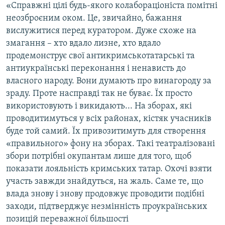
«Справжні цілі будь-якого колабораціоніста помітні
неозброєним оком. Це, звичайно, бажання
вислужитися перед куратором. Дуже схоже на
змагання – хто вдало лизне, хто вдало
продемонструє свої антикримськотатарські та
антиукраїнські переконання і ненависть до
власного народу. Вони думають про винагороду за
зраду. Проте насправді так не буває. Їх просто
використовують і викидають... На зборах, які
проводитимуться у всіх районах, кістяк учасників
буде той самий. Їх привозитимуть для створення
«правильного» фону на зборах. Такі театралізовані
збори потрібні окупантам лише для того, щоб
показати лояльність кримських татар. Охочі взяти
участь завжди знайдуться, на жаль. Саме те, що
влада знову і знову продовжує проводити подібні
заходи, підтверджує незмінність проукраїнських
позицій переважної більшості