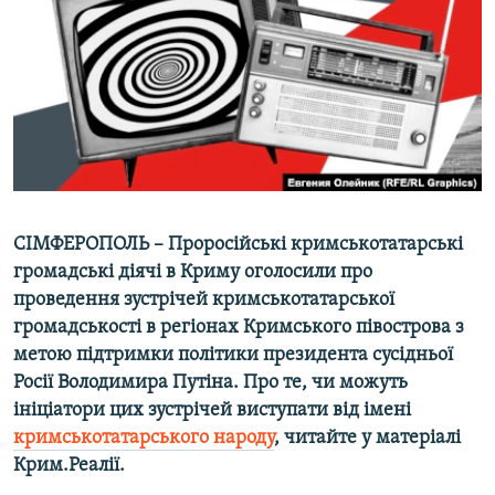
ВІДЕОУРОКИ «ELIFBE»
Русский
СВІДЧЕННЯ ОКУПАЦІЇ
Qırımtatar
УКРАЇНСЬКА ПРОБЛЕМА КРИМУ
ДОЛУЧАЙСЯ!
ІНФОГРАФІКА
Усі сайти RFE/RL
СІМФЕРОПОЛЬ – Проросійські кримськотатарські
громадські діячі в Криму оголосили про
проведення зустрічей кримськотатарської
громадськості в регіонах Кримського півострова з
метою підтримки політики президента сусідньої
Росії Володимира Путіна. Про те, чи можуть
ініціатори цих зустрічей виступати від імені
кримськотатарського народу
, читайте у матеріалі
Крим.Реалії.