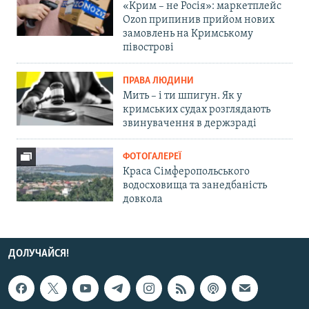
«Крим – не Росія»: маркетплейс
Ozon припинив прийом нових
замовлень на Кримському
півострові
ПРАВА ЛЮДИНИ
Мить – і ти шпигун. Як у
кримських судах розглядають
звинувачення в держзраді
ФОТОГАЛЕРЕЇ
Краса Сімферопольського
водосховища та занедбаність
довкола
ДОЛУЧАЙСЯ!