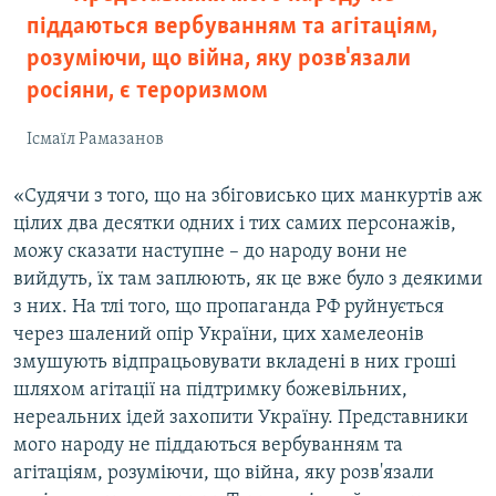
піддаються вербуванням та агітаціям,
розуміючи, що війна, яку розв'язали
росіяни, є тероризмом
Ісмаїл Рамазанов
«Судячи з того, що на збіговисько цих манкуртів аж
цілих два десятки одних і тих самих персонажів,
можу сказати наступне – до народу вони не
вийдуть, їх там заплюють, як це вже було з деякими
з них. На тлі того, що пропаганда РФ руйнується
через шалений опір України, цих хамелеонів
змушують відпрацьовувати вкладені в них гроші
шляхом агітації на підтримку божевільних,
нереальних ідей захопити Україну. Представники
мого народу не піддаються вербуванням та
агітаціям, розуміючи, що війна, яку розв'язали