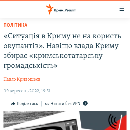
Доступність
посилання
Перейти
ПОЛІТИКА
до
НОВИНИ
«Ситуація в Криму не на користь
основного
ВОДА.КРИМ
матеріалу
окупантів». Навіщо влада Криму
ВІДЕО ТА ФОТО
Перейти
збирає «кримськотатарську
до
ПОЛІТИКА
громадськість»
основної
БЛОГИ
навігації
Павло Кривошеєв
Перейти
ПОГЛЯД
до
09 вересень 2022, 19:51
ІНТЕРВ'Ю
пошуку
ВСЕ ЗА ДЕНЬ
Поділитись
Читати без VPN
СПЕЦПРОЕКТИ
ЯК ОБІЙТИ БЛОКУВАННЯ
ДЕПОРТАЦІЯ