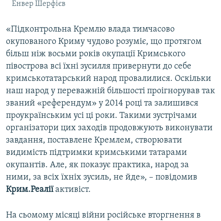
Енвер Шерфієв
«Підконтрольна Кремлю влада тимчасово
окупованого Криму чудово розуміє, що протягом
більш ніж восьми років окупації Кримського
півострова всі їхні зусилля привернути до себе
кримськотатарський народ провалилися. Оскільки
наш народ у переважній більшості проігнорував так
званий «референдум» у 2014 році та залишився
проукраїнським усі ці роки. Такими зустрічами
організатори цих заходів продовжують виконувати
завдання, поставлене Кремлем, створювати
видимість підтримки кримськими татарами
окупантів. Але, як показує практика, народ за
ними, за всіх їхніх зусиль, не йде», – повідомив
Крим.Реалії
активіст.
На сьомому місяці війни російське вторгнення в