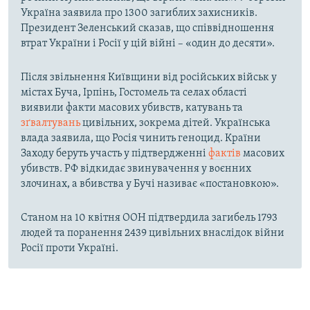
Україна заявила про 1300 загиблих захисників.
Президент Зеленський сказав, що співвідношення
втрат України і Росії у цій війні – «один до десяти».
Після звільнення Київщини від російських військ у
містах Буча, Ірпінь, Гостомель та селах області
виявили факти масових убивств, катувань та
зґвалтувань
цивільних, зокрема дітей. Українська
влада заявила, що Росія чинить геноцид. Країни
Заходу беруть участь у підтвердженні
фактів
масових
убивств. РФ відкидає звинувачення у воєнних
злочинах, а вбивства у Бучі називає «постановкою».
Станом на 10 квітня ООН підтвердила загибель 1793
людей та поранення 2439 цивільних внаслідок війни
Росії проти Україні.