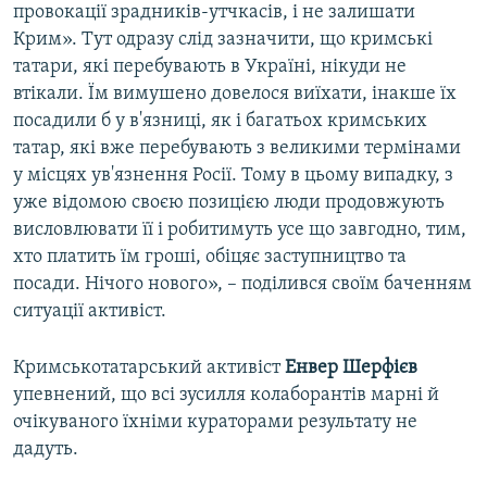
провокації зрадників-утчкасів, і не залишати
Крим». Тут одразу слід зазначити, що кримські
татари, які перебувають в Україні, нікуди не
втікали. Їм вимушено довелося виїхати, інакше їх
посадили б у в'язниці, як і багатьох кримських
татар, які вже перебувають з великими термінами
у місцях ув'язнення Росії. Тому в цьому випадку, з
уже відомою своєю позицією люди продовжують
висловлювати її і робитимуть усе що завгодно, тим,
хто платить їм гроші, обіцяє заступництво та
посади. Нічого нового», – поділився своїм баченням
ситуації активіст.
Кримськотатарський активіст
Енвер Шерфієв
упевнений, що всі зусилля колаборантів марні й
очікуваного їхніми кураторами результату не
дадуть.