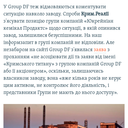
У Group DF теж відмовляються коментувати
ситуацію навколо заводу. Спроби
Крим.Реалії
з'ясувати позицію групи компаній «Юкрейніан
кемікал Продактс» щодо ситуації, в якій опинився
завод, залишилися безуспішними. На наш
інформзапит в групі компаній не відповіли. Але
незабаром на сайті Group DF з'явилася
заява
з
проханням «не асоціювати дії та заяви від імені
«Кримського титану» з групою компаній Group DF
або її акціонером», оскільки, залишаючись
власником заводу, вона «вже кілька років не керує
цим активом, не контролює його діяльність, і
представники Групи не мають до нього доступу».