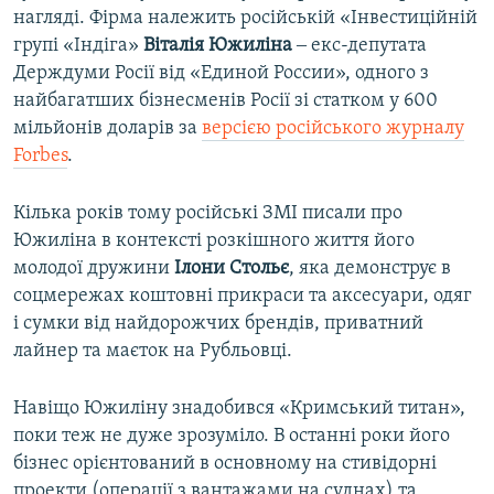
нагляді. Фірма належить російській «Інвестиційній
групі «Індіга»
Віталія Южиліна
‒ екс-депутата
Держдуми Росії від «Единой России», одного з
найбагатших бізнесменів Росії зі статком у 600
мільйонів доларів за
версією російського журналу
Forbes
.
Кілька років тому російські ЗМІ писали про
Южиліна в контексті розкішного життя його
молодої дружини
Ілони Стольє
, яка демонструє в
соцмережах коштовні прикраси та аксесуари, одяг
і сумки від найдорожчих брендів, приватний
лайнер та маєток на Рубльовці.
Навіщо Южиліну знадобився «Кримський титан»,
поки теж не дуже зрозуміло. В останні роки його
бізнес орієнтований в основному на стивідорні
проекти (операції з вантажами на суднах) та