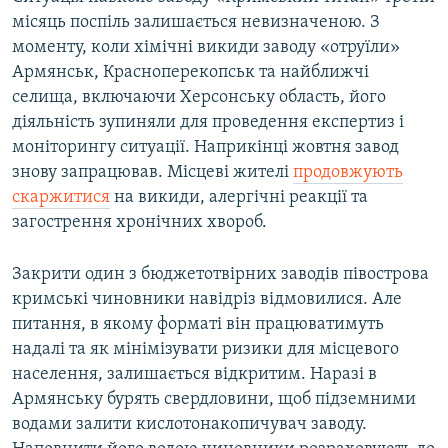
місяць поспіль залишається невизначеною. З
моменту, коли хімічні викиди заводу «отруїли»
Армянськ, Красноперекопськ та найближчі
селища, включаючи Херсонську область, його
діяльність зупиняли для проведення експертиз і
моніторингу ситуації. Наприкінці жовтня завод
знову запрацював. Місцеві жителі
продовжують
скаржитися
на викиди, алергічні реакції та
загострення хронічних хвороб.
Закрити один з бюджетотвірних заводів півострова
кримські чиновники навідріз відмовилися. Але
питання, в якому форматі він працюватимуть
надалі та як мінімізувати ризики для місцевого
населення, залишається відкритим. Наразі в
Армянську бурять свердловини, щоб підземними
водами залити кислотонакопичувач заводу.