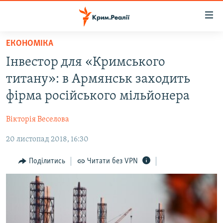
Доступність
посилання
Перейти
ЕКОНОМІКА
до
НОВИНИ
Інвестор для «Кримського
основного
ВОДА.КРИМ
матеріалу
титану»: в Армянськ заходить
ВІДЕО ТА ФОТО
Перейти
фірма російського мільйонера
до
ПОЛІТИКА
основної
Вікторія Веселова
БЛОГИ
навігації
Перейти
20 листопад 2018, 16:30
ПОГЛЯД
до
ІНТЕРВ'Ю
Поділитись
Читати без VPN
пошуку
ВСЕ ЗА ДЕНЬ
СПЕЦПРОЕКТИ
ЯК ОБІЙТИ БЛОКУВАННЯ
ДЕПОРТАЦІЯ