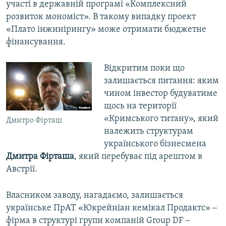
участі в державній програмі «Комплексний
розвиток мономіст». В такому випадку проект
«Плато інжинірингу» може отримати бюджетне
фінансування.
Відкритим поки що
залишається питання: яким
чином інвестор будуватиме
щось на території
«Кримського титану», який
Дмитро Фірташ
належить структурам
українського бізнесмена
Дмитра Фірташа
, який перебуває під арештом в
Австрії.
Власником заводу, нагадаємо, залишається
українське ПрАТ «Юкрейніан кемікал Продактс» ‒
фірма в структурі групи компаній Group DF ‒