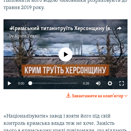
Наповнити його водою чиновники розраховують до
травня 2019 року.
«Кримський титан» труїть Херсонщину (відео)
by
Крим.Реалії
No media source currently available
0:00
6:26
Завантажити на комп'ютер
«Націоналізувати» завод і взяти його під свій
контроль кримська влада теж не хоче. Замість
цього в кримському уряді повідомили, що віддають