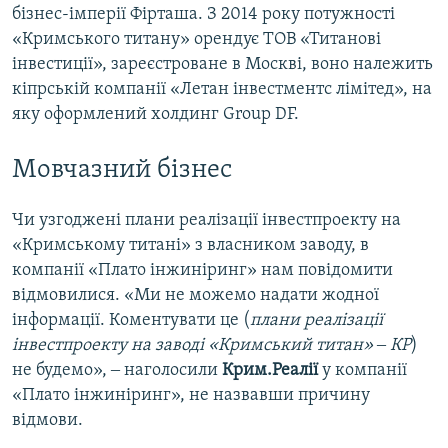
бізнес-імперії Фірташа. З 2014 року потужності
«Кримського титану» орендує ТОВ «Титанові
інвестиції», зареєстроване в Москві, воно належить
кіпрській компанії «Летан інвестментс лімітед», на
яку оформлений холдинг Group DF.
Мовчазний бізнес
Чи узгоджені плани реалізації інвестпроекту на
«Кримському титані» з власником заводу, в
компанії «Плато інжиніринг» нам повідомити
відмовилися. «Ми не можемо надати жодної
інформації. Коментувати це (
плани реалізації
інвестпроекту на заводі «Кримський титан» ‒ КР
)
не будемо», ‒ наголосили
Крим.Реалії
у компанії
«Плато інжиніринг», не назвавши причину
відмови.