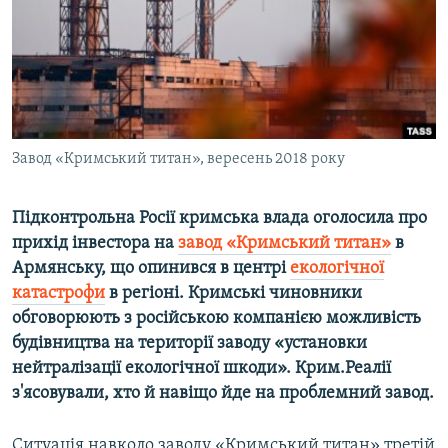
ВІДЕОУРОКИ «ELIFBE»
Русский
СВІДЧЕННЯ ОКУПАЦІЇ
Qırımtatar
УКРАЇНСЬКА ПРОБЛЕМА КРИМУ
ДОЛУЧАЙСЯ!
ІНФОГРАФІКА
Завод «Кримський титан», вересень 2018 року
Підконтрольна Росії кримська влада оголосила про
Усі сайти RFE/RL
прихід інвестора на
завод «Кримський титан»
в
Армянську, що опинився в центрі
екологічної
катастрофи
в регіоні. Кримські чиновники
обговорюють з російською компанією можливість
будівництва на території заводу «установки
нейтралізації екологічної шкоди». Крим.Реалії
з'ясовували, хто й навіщо йде на проблемний завод.
Ситуація навколо заводу «Кримський титан» третій