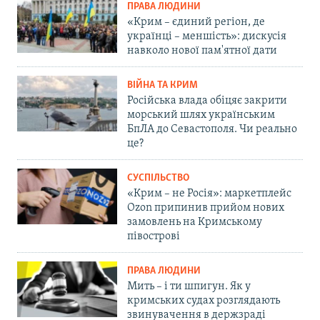
ПРАВА ЛЮДИНИ
«Крим – єдиний регіон, де
українці – меншість»: дискусія
навколо нової пам'ятної дати
ВІЙНА ТА КРИМ
Російська влада обіцяє закрити
морський шлях українським
БпЛА до Севастополя. Чи реально
це?
СУСПІЛЬСТВО
«Крим – не Росія»: маркетплейс
Ozon припинив прийом нових
замовлень на Кримському
півострові
ПРАВА ЛЮДИНИ
Мить – і ти шпигун. Як у
кримських судах розглядають
звинувачення в держзраді