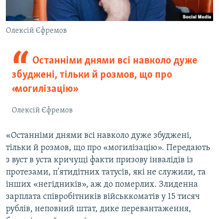
Олексій Єфремов
Останніми днями всі навколо дуже
збуджені, тільки й розмов, що про
«могилізацію»
Олексій Єфремов
«Останніми днями всі навколо дуже збуджені,
тільки й розмов, що про «могилізацію». Передають
з вуст в уста кричущі факти призову інвалідів із
протезами, п'ятидітних татусів, які не служили, та
інших «негідників», аж до померлих. Злиденна
зарплата співробітників військкоматів у 15 тисяч
рублів, неповний штат, дике перевантаження,