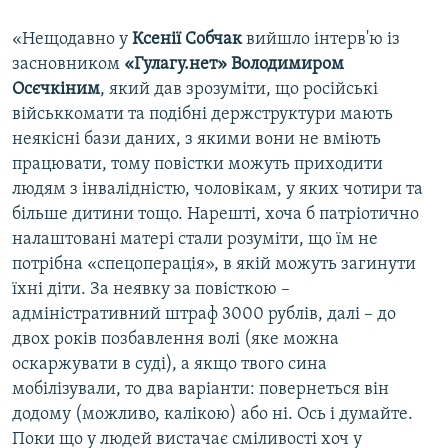
«Нещодавно у
Ксенії Собчак
вийшло інтерв'ю із
засновником
«Гулагу.нет»
Володимиром
Осєчкіним
, який дав зрозуміти, що російські
військкомати та подібні держструктури мають
неякісні бази даних, з якими вони не вміють
працювати, тому повістки можуть приходити
людям з інвалідністю, чоловікам, у яких чотири та
більше дитини тощо. Нарешті, хоча б патріотично
налаштовані матері стали розуміти, що їм не
потрібна «спецоперація», в якій можуть загинути
їхні діти. За неявку за повісткою –
адміністративний штраф 3000 рублів, далі – до
двох років позбавлення волі (яке можна
оскаржувати в суді), а якщо твого сина
мобілізували, то два варіанти: повернеться він
додому (можливо, калікою) або ні. Ось і думайте.
Поки що у людей вистачає сміливості хоч у