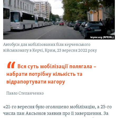
Автобуси для мобілізованих біля керченського
військкомату в Керчі, Крим, 23 вересня 2022 року
Вся суть мобілізації полягала –
набрати потрібну кількість та
відрапортувати нагору
Павло Степанченко
«21-го вересня було оголошено мобілізацію, а 25-го
числа пан Аксьонов заявив про її завершення. За