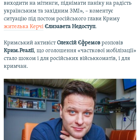
виходити на мітинги, піднімати паніку на радість
українським та західним ЗМІ», – коментує
ситуацію під постом російського глави Криму
жителька Керчі
Єлизавета Недоступ
.
Кримський активіст
Олексій Єфремов
розповів
Крим.Реалії
, що оголошення «часткової мобілізації»
стало шоком і для російських військкоматів, і для
кримчан.