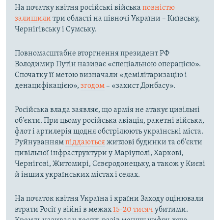
На початку квітня російські війська
повністю
залишили
три області на півночі України – Київську,
Чернігівську і Сумську.
Повномасштабне вторгнення президент РФ
Володимир Путін називає «спеціальною операцією».
Спочатку її метою визначали «демілітаризацію і
денацифікацією»,
згодом
– «захист Донбасу».
Російська влада заявляє, що армія не атакує цивільні
об’єкти. При цьому російська авіація, ракетні війська,
флот і артилерія щодня обстрілюють українські міста.
Руйнуванням
піддаються
житлові будинки та об’єкти
цивільної інфраструктури у Маріуполі, Харкові,
Чернігові, Житомирі, Сєвєродонецьку, а також у Києві
й інших українських містах і селах.
На початок квітня Україна і країни Заходу оцінювали
втрати Росії у війні в межах
15-20 тисяч
убитими.