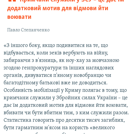
додатковий мотив для відмови йти
воювати
Павло Степанченко
«З іншого боку, якщо подивитися на те, що
відбувається, коли зеків вербують на війну,
забираючи з в'язниць, як ноу-хау за мовчазною
згодою генпрокуратури та інших наглядових
органів, дивуватися п'яному новобранцю чи
багатодітному батькові вже не доводиться.
Особливість мобілізації у Криму полягає в тому, що
кримчани служили у Збройних силах України – це
дає їм додатковий мотив для відмови йти воювати,
вбивати чи бути вбитим тим, з ким служили разом.
Статистика говорить про десятки тисяч загиблих,
бути гарматним м'ясом на користь «великого