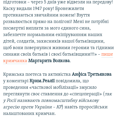
підготовки – через 5 днів уже відвезли на передову!
Каску видали 1947 року! Бронежилети
протикаються звичайним ножем! Взуття
розвалюється прямо на полігоні! Мені не потрібні
посмертні виплати за мого єдиного сина,
забезпечте нормальним екіпіруванням наших
дітей, солдатів, захисників нашої батьківщини,
щоб вони повернулися живими героями та гідними
синами своїх батьків і своєї батьківщини!!!» –
пише
кримчанка
Маргарита Волкова
.
Кримська поетеса та активістка
Анфіса Третьякова
у коментарі
Крим.Реалії
повідомила, що
проведення «часткової мобілізації» змусило
переглянути своє ставлення до «спецоперації» (
так
у Росії називають повномасштабну військову
агресію проти України – КР
) навіть проросійськи
налаштованих кримчан.