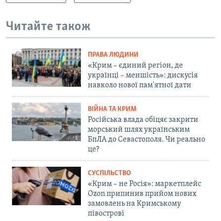
Читайте також
ПРАВА ЛЮДИНИ
«Крим – єдиний регіон, де
українці – меншість»: дискусія
навколо нової пам'ятної дати
ВІЙНА ТА КРИМ
Російська влада обіцяє закрити
морський шлях українським
БпЛА до Севастополя. Чи реально
це?
СУСПІЛЬСТВО
«Крим – не Росія»: маркетплейс
Ozon припинив прийом нових
замовлень на Кримському
півострові