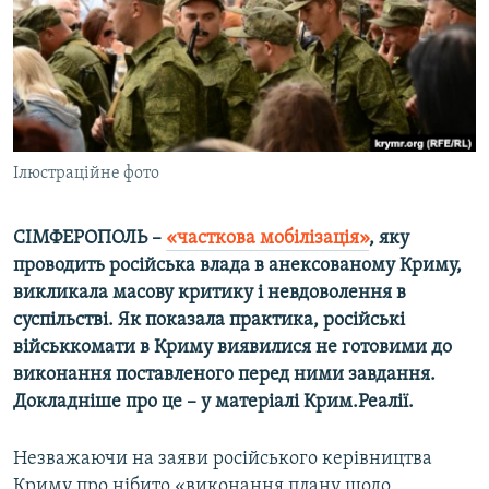
ВІДЕОУРОКИ «ELIFBE»
Русский
СВІДЧЕННЯ ОКУПАЦІЇ
Qırımtatar
УКРАЇНСЬКА ПРОБЛЕМА КРИМУ
ДОЛУЧАЙСЯ!
ІНФОГРАФІКА
Ілюстраційне фото
СІМФЕРОПОЛЬ –
«часткова мобілізація»
, яку
Усі сайти RFE/RL
проводить російська влада в анексованому Криму,
викликала масову критику і невдоволення в
суспільстві. Як показала практика, російські
військкомати в Криму виявилися не готовими до
виконання поставленого перед ними завдання.
Докладніше про це – у матеріалі Крим.Реалії.
Незважаючи на заяви російського керівництва
Криму про нібито «виконання плану щодо