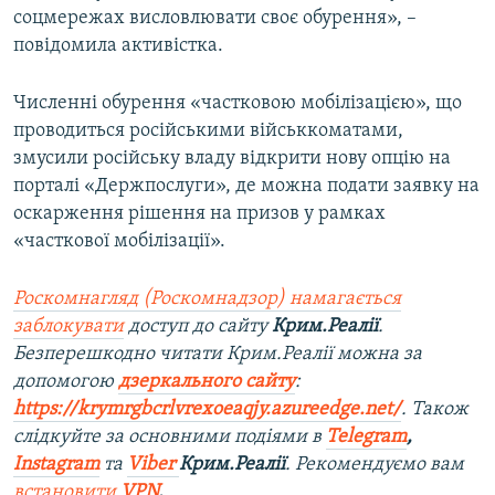
соцмережах висловлювати своє обурення», –
повідомила активістка.
Численні обурення «частковою мобілізацією», що
проводиться російськими військкоматами,
змусили російську владу відкрити нову опцію на
порталі «Держпослуги», де можна подати заявку на
оскарження рішення на призов у рамках
«часткової мобілізації».
Роскомнагляд (Роскомнадзор) намагається
заблокувати
доступ до сайту
Крим.Реалії
.
Безперешкодно читати Крим.Реалії можна за
допомогою
дзеркального сайту
:
https://krymrgbcrlvrexoeaqjy.azureedge.net/
. Також
слідкуйте за основними подіями в
Telegram
,
Instagram
та
Viber
Крим.Реалії
. Рекомендуємо вам
встановити
VPN
.