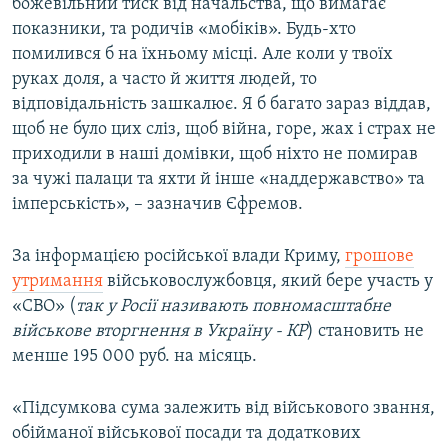
божевільний тиск від начальства, що вимагає
показники, та родичів «мобіків». Будь-хто
помилився б на їхньому місці. Але коли у твоїх
руках доля, а часто й життя людей, то
відповідальність зашкалює. Я б багато зараз віддав,
щоб не було цих сліз, щоб війна, горе, жах і страх не
приходили в наші домівки, щоб ніхто не помирав
за чужі палаци та яхти й інше «наддержавство» та
імперськість», – зазначив Єфремов.
За інформацією російської влади Криму,
грошове
утримання
військовослужбовця, який бере участь у
«СВО» (
так у Росії називають повномасштабне
військове вторгнення в Україну - КР
) становить не
менше 195 000 руб. на місяць.
«Підсумкова сума залежить від військового звання,
обійманої військової посади та додаткових