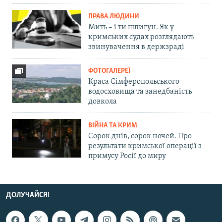
ПРАВА ЛЮДИНИ
Мить – і ти шпигун. Як у
кримських судах розглядають
звинувачення в держзраді
ФОТОГАЛЕРЕЇ
Краса Сімферопольського
водосховища та занедбаність
довкола
ВІЙНА ТА КРИМ
Сорок днів, сорок ночей. Про
результати кримської операції з
примусу Росії до миру
ДОЛУЧАЙСЯ!