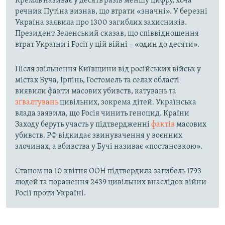
Кремль називає у десять разів меншу цифру, хоча
речник Путіна визнав, що втрати «значні». У березні
Україна заявила про 1300 загиблих захисників.
Президент Зеленський сказав, що співвідношення
втрат України і Росії у цій війні – «один до десяти».
Після звільнення Київщини від російських військ у
містах Буча, Ірпінь, Гостомель та селах області
виявили факти масових убивств, катувань та
зґвалтувань
цивільних, зокрема дітей. Українська
влада заявила, що Росія чинить геноцид. Країни
Заходу беруть участь у підтвердженні
фактів
масових
убивств. РФ відкидає звинувачення у воєнних
злочинах, а вбивства у Бучі називає «постановкою».
Станом на 10 квітня ООН підтвердила загибель 1793
людей та поранення 2439 цивільних внаслідок війни
Росії проти Україні.