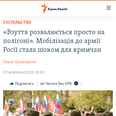
Доступність
посилання
Перейти
СУСПІЛЬСТВО
до
НОВИНИ
«Взуття розвалюється просто на
основного
ВОДА.КРИМ
матеріалу
полігоні». Мобілізація до армії
ВІДЕО ТА ФОТО
Перейти
Росії стала шоком для кримчан
до
ПОЛІТИКА
основної
Павло Кривошеєв
БЛОГИ
навігації
Перейти
07 жовтень 2022, 18:20
ПОГЛЯД
до
ІНТЕРВ'Ю
Поділитись
Читати без VPN
пошуку
ВСЕ ЗА ДЕНЬ
СПЕЦПРОЕКТИ
ЯК ОБІЙТИ БЛОКУВАННЯ
ДЕПОРТАЦІЯ