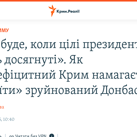
ИМУ
буде, коли цілі президен
 досягнуті». Як
ефіцитний Крим намагає
їти» зруйнований Донба
ва
, 10:40
ь
Читати без VPN