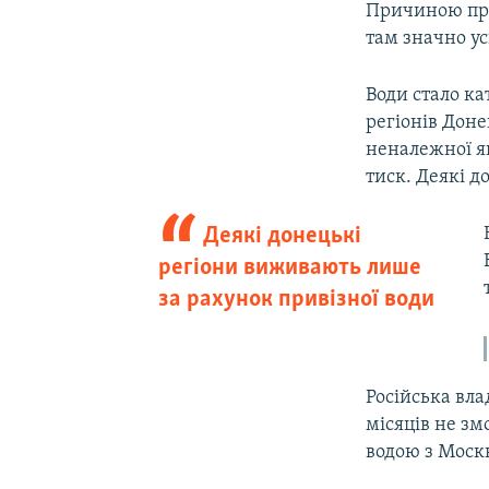
Причиною проб
там значно ус
Води стало ка
регіонів Доне
неналежної як
тиск. Деякі д
Деякі донецькі
регіони виживають лише
за рахунок привізної води
Російська вла
місяців не зм
водою з Москв