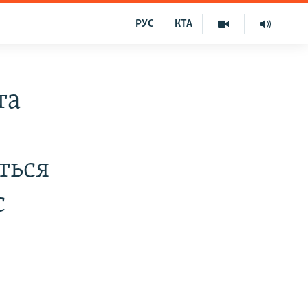
РУС
КТА
та
ться
с