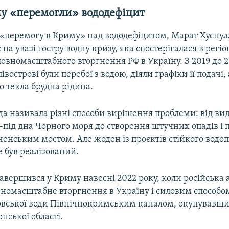
му «перемогли» вододефіцит
 «перемогу в Криму» над вододефіцитом, Марат Хуснул
на увазі гостру водну кризу, яка спостерігалася в регіо
овномасштабного вторгнення РФ в Україну. З 2019 до 2
острові були перебої з водою, діяли графіки її подачі, 
 текла брудна рідина.
да називала різні способи вирішення проблеми: від ви
з-під дна Чорного моря до створення штучних опадів і
ченським мостом. Але жоден із проєктів стійкого водо
е був реалізований.
авершився у Криму навесні 2022 року, коли російська 
вномасштабне вторгнення в Україну і силовим способо
овської води Північнокримським каналом, окупувавши
нської області.