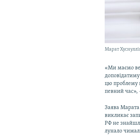
Марат Хуснуллі
«Ми маємо ве
доповідатиму
цю проблему п
певний час»,
Заява Марата
викликає запи
РФ не знайшл
лунало чимал