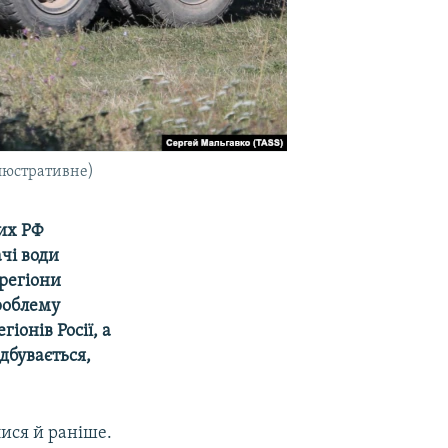
ілюстративне)
их РФ
ачі води
регіони
роблему
іонів Росії, а
дбувається,
лися й раніше.