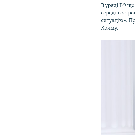
В уряді РФ ще
середньострок
ситуацію». П
Криму.