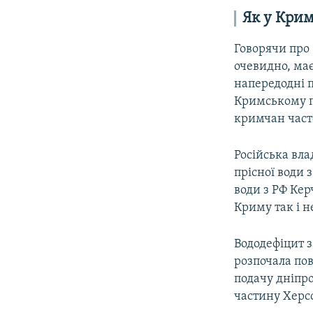
Як у Кри
Говорячи про
очевидно, має 
напередодні п
Кримському пів
кримчан часто
Російська вла
прісної води 
води з РФ Кер
Криму так і н
Вододефіцит з
розпочала по
подачу дніпр
частину Херсо