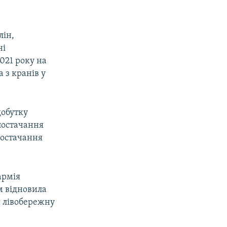
лін,
ні
021 року на
а з кранів у
добутку
 постачання
постачання
армія
м відновила
 лівобережну