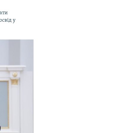
вати
освід у