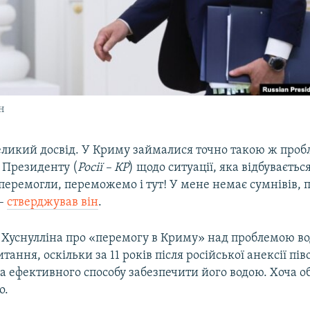
н
ликий досвід. У Криму займалися точно такою ж проб
 Президенту (
Росії – КР
) щодо ситуації, яка відбуваєть
еремогли, переможемо і тут! У мене немає сумнівів, 
 –
стверджував він
.
 Хуснулліна про «перемогу в Криму» над проблемою в
тання, оскільки за 11 років після російської анексії пі
а ефективного способу забезпечити його водою. Хоча о
о.