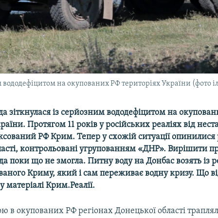
им вододефіцитом на окупованих РФ територіях України (фото 
да зіткнулася із серйозним вододефіцитом на окупован
раїни. Протягом 11 років у російських реаліях від нест
ксований РФ Крим. Тепер у схожій ситуації опинилися 
ласті, контрольовані угрупованням «ДНР». Вирішити п
да поки що не змогла. Питну воду на Донбас возять із рег
аного Криму, який і сам переживає водну кризу. Що ві
у матеріалі Крим.Реалії.
ою в окупованих РФ регіонах Донецької області трапля