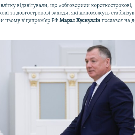
 влітку відзвітували, що «обговорили короткострокові,
ові та довгострокові заходи, які допоможуть стабілізу
ри цьому віцепрем'єр РФ
Марат Хуснуллін
послався на д