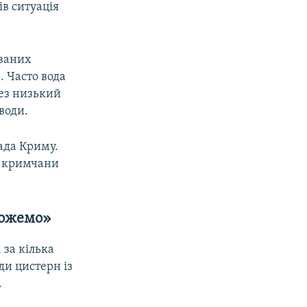
в ситуація
ованих
. Часто вода
рез низький
води.
ада Криму.
і кримчани
можемо»
 за кілька
ди цистерн із
.