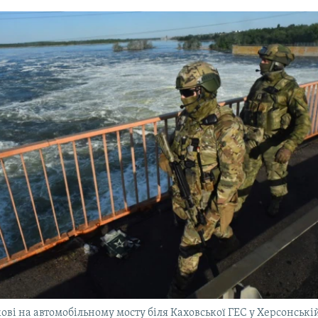
кові на автомобільному мосту біля Каховської ГЕС у Херсонській