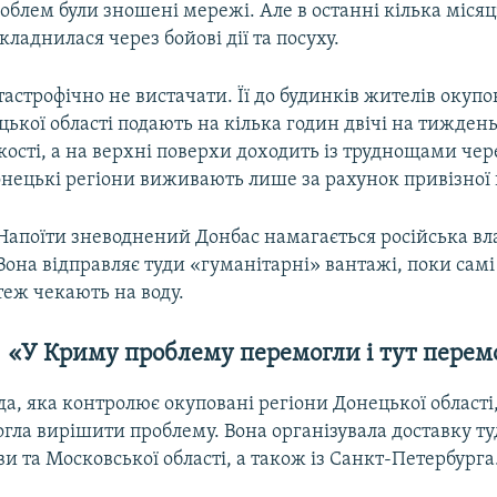
лем були зношені мережі. Але в останні кілька місяці
кладнилася через бойові дії та посуху.
тастрофічно не вистачати. Її до будинків жителів окуп
цької області подають на кілька годин двічі на тиждень
ості, а на верхні поверхи доходить із труднощами че
онецькі регіони виживають лише за рахунок привізної 
Напоїти зневоднений Донбас намагається російська вл
Вона відправляє туди «гуманітарні» вантажі, поки сам
теж чекають на воду.
«У Криму проблему перемогли і тут пере
да, яка контролює окуповані регіони Донецької області,
огла вирішити проблему. Вона організувала доставку ту
и та Московської області, а також із Санкт-Петербурга