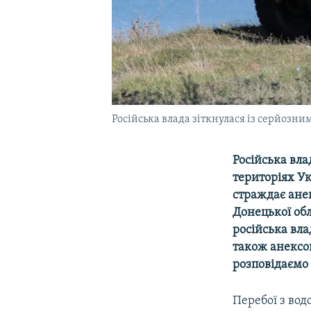
Російська влада зіткнулася із серйозн
Російська вла
територіях Ук
страждає ане
Донецької об
російська вла
також анексов
розповідаємо 
Перебої з вод