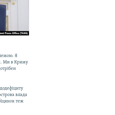
лемою. Я
ся. Ми в Криму
потрібен
ододефіциту
вострова влада
біцянок теж