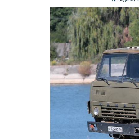
ВІДЕОУРОКИ «ELIFBE»
СВІДЧЕННЯ ОКУПАЦІЇ
УКРАЇНСЬКА ПРОБЛЕМА КРИМУ
ІНФОГРАФІКА