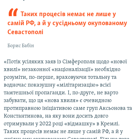
Таких процесів немає не лише у
самій РФ, а й у сусідньому окупованому
Севастополі
Борис Бабін
«Потік усіляких заяв із Сімферополя щодо «нової
хвилі» незаконної «націоналізації» необхідно
розуміти, по-перше, враховуючи тотальну та
водночас показушну «мілітаризацію» всієї
тамтешньої пропаганди. І, по-друге, не варто
забувати, що ця «нова хвиля» є очевидною
протиправною ініціативою саме груп Аксьонова та
Константинова, на яку вони досить довго
отримували у 2022 році «відмашку» в Кремлі.
Таких процесів немає не лише у самій РФ, а й у