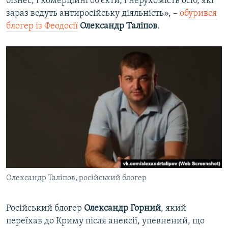
бізнес, і комерційні об'єкти, і нерухомість осіб, які
зараз ведуть антиросійську діяльність», –
обурився
блогер із Феодосії
Олександр Таліпов
.
Олександр Таліпов, російський блогер
Російський блогер
Олександр Горний
, який
переїхав до Криму після анексії, упевнений, що