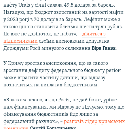
нафту Urals у січні склала 49,5 долара за барель.
Нагадую, що бюджет зверстаний на вартості нафти
у 2023 році в 70 доларів за барель. Дефіцит може з
такою ціною становити близько шести трлн рубілв.
Це вже не дзвіночок, це набат», –
ділиться з
підписниками
своїми висновками депутатка
Держдуми Росії минулого скликання
Віра Ганзя
.
У Криму зростає занепокоєння, що за такого
зростання дефіциту федерального бюджету регіон
може втратити частину дотацій, що відразу
позначиться на виплатах бюджетникам.
«З жахом чекаю, якщо Росія, не дай боже, уріже
нам фінансування, ми відразу це відчуємо, тому що
фінансування бюджетників йде лише за
федеральний рахунок», –
розповів лідер кримських
комуністів
Сергій Богатиренко
.