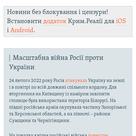
Новини без блокування і цензури!
Встановити
додаток
Крим.Реалії для
iOS
і
Android
.
Масштабна війна Росії проти
України
24 лютого 2022 року Росія
атакувала
Україну на землі
і в повітрі по всій довжині спільного кордону. Для
вторгнення на Київщину із наміром захопити
столицю була використана територія Білорусі. На
півдні російська армія окупувала частину Запорізької
та Херсонської областей, а на півночі – райони
Сумщини та Чернігівщини.
На початку квітня російські війська
повністю