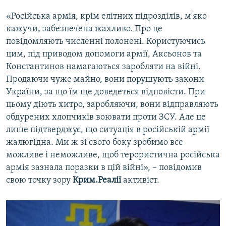
«Російська армія, крім елітних підрозділів, м'яко
кажучи, забезпечена жахливо. Про це
повідомляють численні полонені. Користуючись
цим, під приводом допомоги армії, Аксьонов та
Константинов намагаються заробляти на війні.
Продаючи чуже майно, вони порушують закони
України, за що їм ще доведеться відповісти. При
цьому діють хитро, заробляючи, вони відправляють
обдурених хлопчиків воювати проти ЗСУ. Але це
лише підтверджує, що ситуація в російській армії
жалюгідна. Ми ж зі свого боку зробимо все
можливе і неможливе, щоб терористична російська
армія зазнала поразки в цій війні», – повідомив
свою точку зору
Крим.Реалії
активіст.