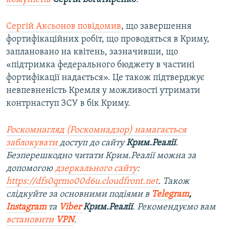
Сергій Аксьонов повідомив
, що завершення
фортифікаційних робіт, що проводяться в Криму,
заплановано на квітень, зазначивши, що
«підтримка федерального бюджету в частині
фортифікації надається». Це також підтверджує
невпевненість Кремля у можливості утримати
контрнаступ ЗСУ в бік Криму.
Роскомнагляд (Роскомнадзор) намагається
заблокувати
доступ до сайту
Крим.Реалії
.
Безперешкодно читати Крим.Реалії можна за
допомогою
дзеркального сайту
:
https://dfs0qrmo00d6u.cloudfront.net
. Також
слідкуйте за основними подіями в
Telegram
,
Instagram
та
Viber
Крим.Реалії
. Ре
комендуємо вам
встановити
VPN
.