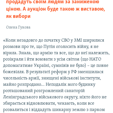
продадуть своїм людям за заниженою
ціною. А аукціон буде такою ж виставою,
як вибори
Олена Гукова
«Коли незадовго до початку СВО у ЗМІ ширилися
розмови про те, що Путін оголосить війну, я не
вірила. Знала, що армію та все, що до неї належить,
розікрали і йти воювати з усім світом (що НАТО
допомагатиме Україні, сумнівів не було) – це повне
божевілля. В результаті реформ у РФ зменшилася
чисельність армії, знищені військові інститути,
майно розпродано... Неподалік мого будинку
розташований розгромлений санаторій
Ленінградського військового округу, ніхто його не
збирається відновлювати, чекають, коли все
розвалиться і віддадуть шикарну землю з парком