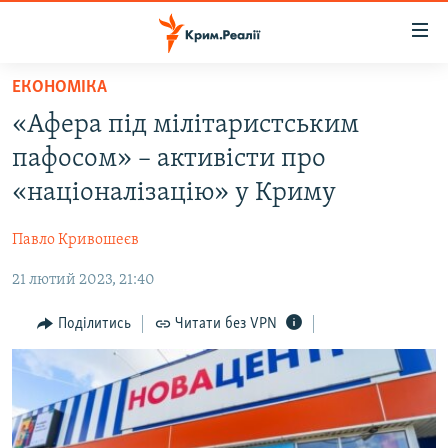
Доступність
посилання
Перейти
ЕКОНОМІКА
до
НОВИНИ
«Афера під мілітаристським
основного
ВОДА.КРИМ
матеріалу
пафосом» – активісти про
ВІДЕО ТА ФОТО
Перейти
«націоналізацію» у Криму
до
ПОЛІТИКА
основної
Павло Кривошеєв
БЛОГИ
навігації
Перейти
21 лютий 2023, 21:40
ПОГЛЯД
до
ІНТЕРВ'Ю
Поділитись
Читати без VPN
пошуку
ВСЕ ЗА ДЕНЬ
СПЕЦПРОЕКТИ
ЯК ОБІЙТИ БЛОКУВАННЯ
ДЕПОРТАЦІЯ