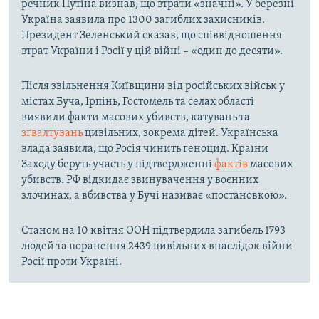
речник Путіна визнав, що втрати «значні». У березні
Україна заявила про 1300 загиблих захисників.
Президент Зеленський сказав, що співвідношення
втрат України і Росії у цій війні – «один до десяти».
Після звільнення Київщини від російських військ у
містах Буча, Ірпінь, Гостомель та селах області
виявили факти масових убивств, катувань та
зґвалтувань
цивільних, зокрема дітей. Українська
влада заявила, що Росія чинить геноцид. Країни
Заходу беруть участь у підтвердженні
фактів
масових
убивств. РФ відкидає звинувачення у воєнних
злочинах, а вбивства у Бучі називає «постановкою».
Станом на 10 квітня ООН підтвердила загибель 1793
людей та поранення 2439 цивільних внаслідок війни
Росії проти Україні.