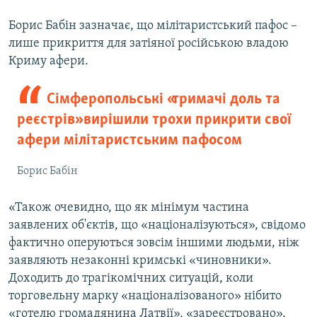
Борис Бабін зазначає, що мілітаристський пафос –
лише прикриття для затіяної російською владою
Криму афери.
Сімферопольські «тримачі доль та
реєстрів» вирішили трохи прикрити свої
афери мілітаристським пафосом
Борис Бабін
«Також очевидно, що як мінімум частина
заявлених об'єктів, що «націоналізуються», свідомо
фактично оперуються зовсім іншими людьми, ніж
заявляють незаконні кримські «чиновники».
Доходить до трагікомічних ситуацій, коли
торговельну марку «націоналізованого» нібито
«готелю громадянина Латвії», «зареєстровано»,