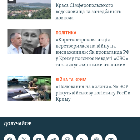
Краса Сімферопольського
водосховища та занедбаність
довкола
ПОЛІТИКА
«Короткострокова акція
перетворилася на війну на
виснаження»: Як пропаганда РФ
у Криму пояснює невдачі «СВО»
та залякує «мінними атаками»
ВІЙНА ТА КРИМ
«Полювання на колони». Як ЗСУ
ріжуть військову логістику Росії в
Криму
ДОЛУЧАЙСЯ!