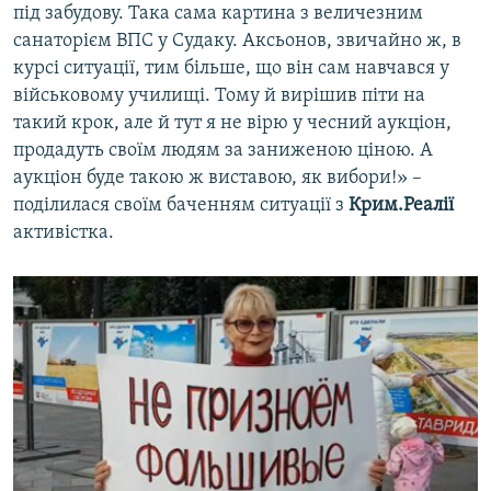
під забудову. Така сама картина з величезним
санаторієм ВПС у Судаку. Аксьонов, звичайно ж, в
курсі ситуації, тим більше, що він сам навчався у
військовому училищі. Тому й вирішив піти на
такий крок, але й тут я не вірю у чесний аукціон,
продадуть своїм людям за заниженою ціною. А
аукціон буде такою ж виставою, як вибори!» –
поділилася своїм баченням ситуації з
Крим.Реалії
активістка.