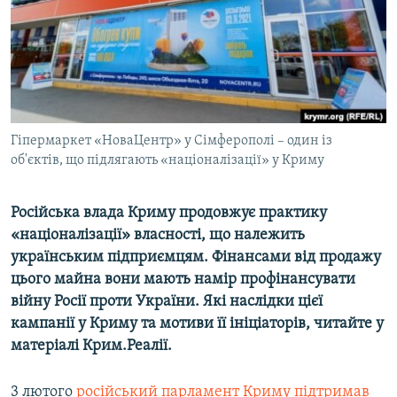
ВІДЕОУРОКИ «ELIFBE»
Русский
СВІДЧЕННЯ ОКУПАЦІЇ
Qırımtatar
УКРАЇНСЬКА ПРОБЛЕМА КРИМУ
ДОЛУЧАЙСЯ!
ІНФОГРАФІКА
Гіпермаркет «НоваЦентр» у Сімферополі – один із
об'єктів, що підлягають «націоналізації» у Криму
Усі сайти RFE/RL
Російська влада Криму продовжує практику
«націоналізації» власності, що належить
українським підприємцям. Фінансами від продажу
цього майна вони мають намір профінансувати
війну Росії проти України. Які наслідки цієї
кампанії у Криму та мотиви її ініціаторів, читайте у
матеріалі Крим.Реалії.
3 лютого
російський парламент Криму підтримав