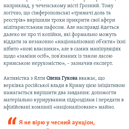
наприклад, у чеченському місті Грозний. Тому
логічно, що сімферопольські «тримачі доль та
реєстрів» вирішили трохи прикрити свої афери
мілітаристським пафосом. Але насправді йдеться
далеко не про ті копійки, які формально можуть
віддати за незаконно «націоналізовані об'єкти» їхні
нібито «нові власники», але в самих маніпуляціях
щодо «заміни осіб», пов'язаних із такою ласою
кримською нерухомістю», – зазначив експерт.
Активістка з Ялти
Олена Гукова
вважає, що
верхівка російської влади в Криму цією ініціативою
намагається вирішити два завдання: допомогти
матеріально курируваним підрозділам і передати в
афілійовані компанії «націоналізоване» майно.
Я не вірю у чесний аукціон,