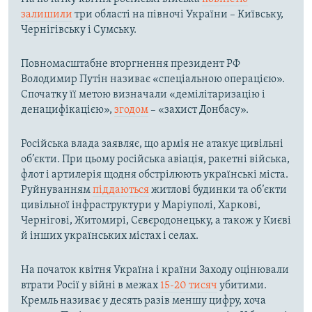
залишили
три області на півночі України – Київську,
Чернігівську і Сумську.
Повномасштабне вторгнення президент РФ
Володимир Путін називає «спеціальною операцією».
Спочатку її метою визначали «демілітаризацію і
денацифікацією»,
згодом
– «захист Донбасу».
Російська влада заявляє, що армія не атакує цивільні
об’єкти. При цьому російська авіація, ракетні війська,
флот і артилерія щодня обстрілюють українські міста.
Руйнуванням
піддаються
житлові будинки та об’єкти
цивільної інфраструктури у Маріуполі, Харкові,
Чернігові, Житомирі, Сєвєродонецьку, а також у Києві
й інших українських містах і селах.
На початок квітня Україна і країни Заходу оцінювали
втрати Росії у війні в межах
15-20 тисяч
убитими.
Кремль називає у десять разів меншу цифру, хоча