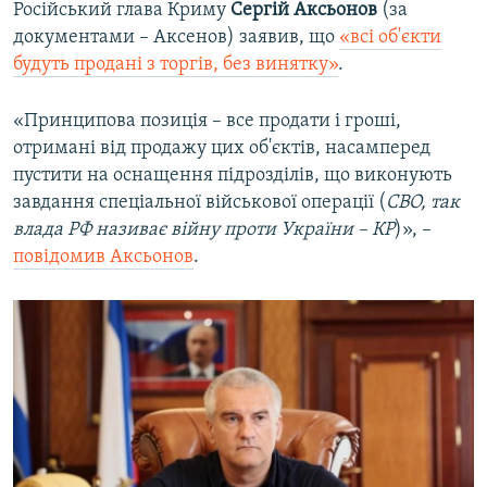
Російський глава Криму
Сергій Аксьонов
(за
документами – Аксенов) заявив, що
«всі об'єкти
будуть продані з торгів, без винятку»
.
«Принципова позиція – все продати і гроші,
отримані від продажу цих об'єктів, насамперед
пустити на оснащення підрозділів, що виконують
завдання спеціальної військової операції (
СВО, так
влада РФ називає війну проти України – КР
)», –
повідомив Аксьонов
.