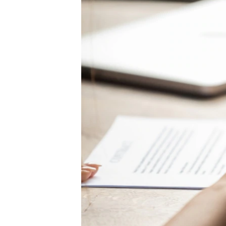
ВІДЕОУРОКИ «ELIFBE»
СВІДЧЕННЯ ОКУПАЦІЇ
УКРАЇНСЬКА ПРОБЛЕМА КРИМУ
ІНФОГРАФІКА