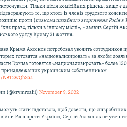
скорочувати. Тільки після комісійних рішень, якщо є д
підтверджують те, що хтось із членів трудового колект
позицію проти (
повномасштабного вторгнення Росія в У
е їхнє право, тільки в іншому місці», – заявив Сергій А
ійського уряду Криму 31 жовтня.
лава Крыма Аксенов потребовал уволить сотрудников 
торых готовятся «национализировать» за якобы лояльн
ласти Крыма готовятся «национализировать» более 130
, принадлежащих украинским собственникам
com/N9T2wQhSaa
и (@krymrealii)
November 9, 2022
 можуть стати підставою, щоб довести, що співробітник
ійни Росії проти України, Сергій Аксьонов не уточнив