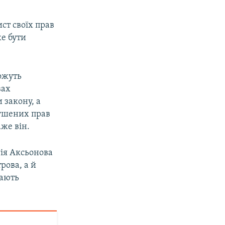
ст своїх прав
же бути
ожуть
вах
 закону, а
рушених прав
же він.
гія Аксьонова
рова, а й
дають