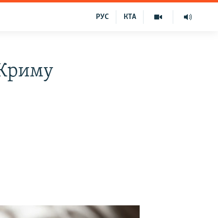
РУС
КТА
 Криму