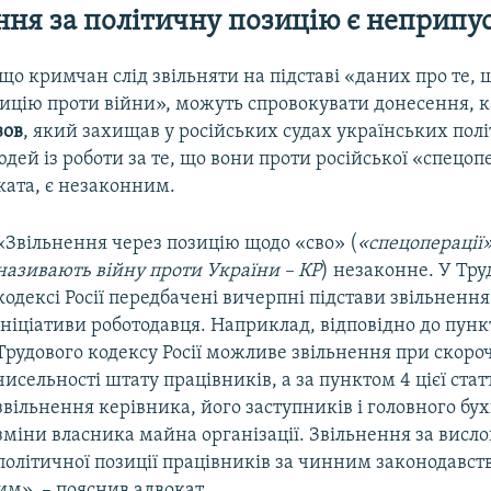
ння за політичну позицію є неприп
 що кримчан слід звільняти на підставі «даних про те, 
ицію проти війни», можуть спровокувати донесення, 
зов
, який захищав у російських судах українських політ
дей із роботи за те, що вони проти російської «спецопе
ката, є незаконним.
«Звільнення через позицію щодо «сво» (
«спецоперації» 
називають війну проти України – КР
) незаконне. У Тр
кодексі Росії передбачені вичерпні підстави звільнення
ініціативи роботодавця. Наприклад, відповідно до пункт
Трудового кодексу Росії можливе звільнення при скоро
чисельності штату працівників, а за пунктом 4 цієї статт
звільнення керівника, його заступників і головного бух
зміни власника майна організації. Звільнення за висл
політичної позиції працівників за чинним законодавств
м», – пояснив адвокат.