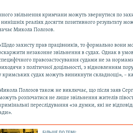
онного звільнення кримчани можуть звернутися по захи
 в нинішніх реаліях досягти позитивного результату мо
значає Микола Полозов.
«Щодо захисту прав працівників, то формально вони м
оскаржити незаконне звільнення в судах. Однак в умо
специфічного правозастосування судами не за нормами
виходячи з політичної доцільності, з відновленням по
у кримських судах можуть виникнути складнощі», – ка
Микола Полозов також не виключає, що після заяв Сер
можуть розпочатися не лише звільнення жителів півост
кримінальні переслідування «за думки, які не відпові
ади».
БІЛЬШЕ ПО ТЕМІ: