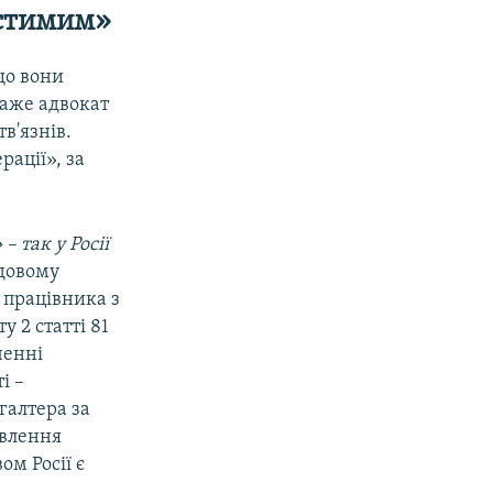
устимим»
що вони
каже адвокат
в'язнів.
рації», за
– так у Росії
удовому
 працівника з
у 2 статті 81
ченні
і –
галтера за
овлення
ом Росії є