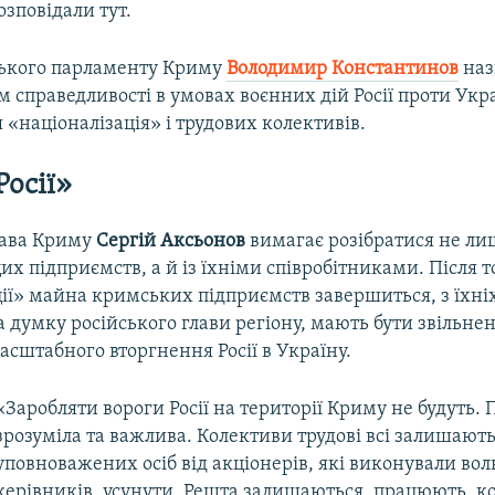
озповідали тут.
ського парламенту Криму
Володимир Константинов
наз
 справедливості в умовах воєнних дій Росії проти Укр
 «націоналізація» і трудових колективів.
Росії»
лава Криму
Сергій Аксьонов
вимагає розібратися не ли
х підприємств, а й із їхніми співробітниками. Після т
ції» майна кримських підприємств завершиться, з їхні
а думку російського глави регіону, мають бути звільнені
сштабного вторгнення Росії в Україну.
«Заробляти вороги Росії на території Криму не будуть. 
зрозуміла та важлива. Колективи трудові всі залишають
уповноважених осіб від акціонерів, які виконували во
керівників, усунути. Решта залишаються, працюють, к