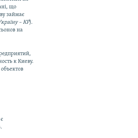
ані, що
иву займає
країну – КР
).
ксьонов на
предприятий,
ость к Киеву.
 объектов
 є
.