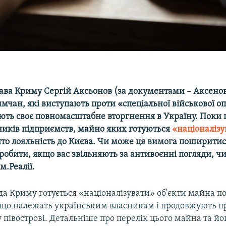
лава Криму Сергій Аксьонов (за документами – Аксено
мчан, які виступають проти «спеціальної військової оп
ають своє повномасштабне вторгнення в Україну. Поки
тників підприємств, майно яких готуються
«націоналізу
ито лояльність до Києва. Чи може ця вимога поширитис
 робити, якщо вас звільняють за антивоєнні погляди, ч
м.Реалії.
да Криму готується «націоналізувати» об'єкти майна п
 що належать українським власникам і продовжують п
півострові. Детальніше про перелік цього майна та йо