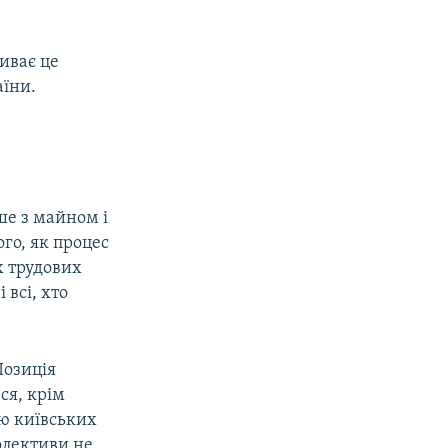
иває це
аїни.
ше з майном і
ого, як процес
х трудових
 всі, хто
Позиція
ся, крім
лю київських
олективи не