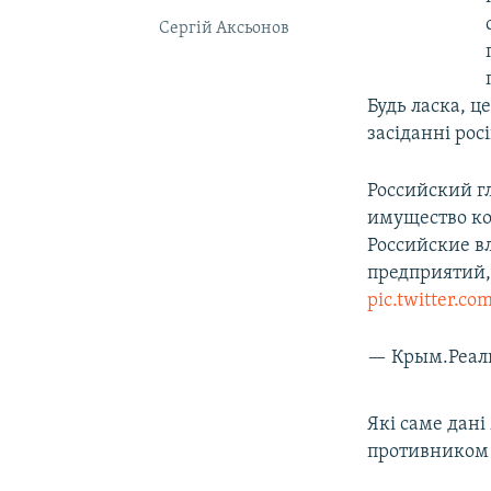
Сергій Аксьонов
Будь ласка, ц
засіданні рос
Российский г
имущество ко
Российские в
предприятий
pic.twitter.
— Крым.Реали
Які саме дані
противником в