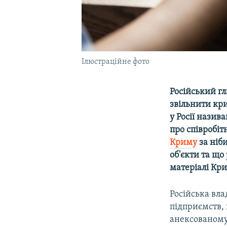
Ілюстраційне фото
Російський г
звільнити кри
у Росії назив
про співробі
Криму
за ніб
об'єкти та що
матеріалі Кри
Російська вла
підприємств,
анексованому 