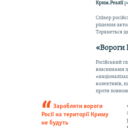
Крим.Реалії
р
Спікер росій
рішення актом
Торкнеться ця
«Вороги 
Російський г
власниками ци
«націоналіза
колективів, н
проти повнома
Заробляти вороги
Росії на території Криму
не будуть