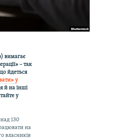
в) вимагає
ерації» – так
 що йдеться
вати» у
я й на інші
итайте у
онад 130
рацювати на
го власників