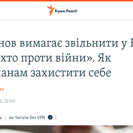
нов вимагає звільнити у
 хто проти війни». Як
анам захистити себе
ва
2, 12:00
ь
Читати без VPN