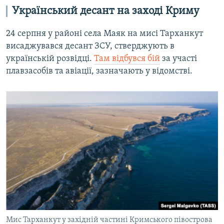
Український десант на заході Криму
24 серпня у районі села Маяк на мисі Тарханкут
висаджувався десант ЗСУ, стверджують в
українській розвідці.
Там відбувся бій
за участі
плавзасобів та авіації, зазначають у відомстві.
Мис Тарханкут у західній частині Кримського півострова