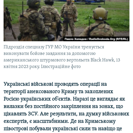
ВІДЕОУРОКИ «ELIFBE»
Русский
СВІДЧЕННЯ ОКУПАЦІЇ
Qırımtatar
УКРАЇНСЬКА ПРОБЛЕМА КРИМУ
ДОЛУЧАЙСЯ!
ІНФОГРАФІКА
Підрозділ спецназу ГУР МО України тренується
виконувати бойове завдання за допомогою
американського штурмового вертольота Black Hawk, 13
Усі сайти RFE/RL
квітня 2023 року. Ілюстраційне фото
Українські військові проводять операції на
території анексованого Криму та захоплених
Росією українських об'єктів. Наразі це виглядає як
вилазки без постійного закріплення на зонах, що
цікавлять ЗСУ. Але результати, на думку військових
експертів, є масштабними. Де на Кримському
півострові побували українські сили та навіщо це