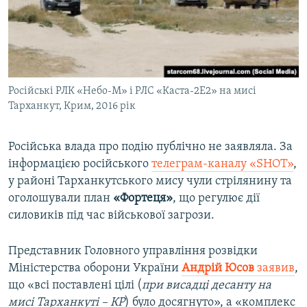
Російські РЛК «Небо-М» і РЛС «Каста-2Е2» на мисі
Тарханкут, Крим, 2016 рік
Російська влада про подію публічно не заявляла. За
інформацією російського
телеграм-каналу «SHOT»
,
у районі Тарханкутського мису чули стрілянину та
оголошували план
«Фортеця»
, що регулює дії
силовиків під час військової загрози.
Представник Головного управління розвідки
Міністерства оборони України
Андрій Юсов
заявив
,
що «всі поставлені цілі (
при висадці десанту на
мисі Тарханкуті – КР
) було досягнуто», а «комплекс