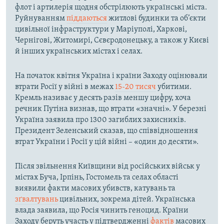
флот і артилерія щодня обстрілюють українські міста.
Руйнуванням
піддаються
житлові будинки та об’єкти
цивільної інфраструктури у Маріуполі, Харкові,
Чернігові, Житомирі, Сєвєродонецьку, а також у Києві
й інших українських містах і селах.
На початок квітня Україна і країни Заходу оцінювали
втрати Росії у війні в межах
15-20 тисяч
убитими.
Кремль називає у десять разів меншу цифру, хоча
речник Путіна визнав, що втрати «значні». У березні
Україна заявила про 1300 загиблих захисників.
Президент Зеленський сказав, що співвідношення
втрат України і Росії у цій війні – «один до десяти».
Після звільнення Київщини від російських військ у
містах Буча, Ірпінь, Гостомель та селах області
виявили факти масових убивств, катувань та
зґвалтувань
цивільних, зокрема дітей. Українська
влада заявила, що Росія чинить геноцид. Країни
Заходу беруть участь у підтвердженні
фактів
масових