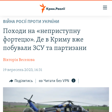
Доступність
посилання
Перейти
ВІЙНА РОСІЇ ПРОТИ УКРАЇНИ
до
НОВИНИ
Походи на «неприступну
основного
ВОДА.КРИМ
матеріалу
фортецю». Де в Криму вже
ВІДЕО ТА ФОТО
Перейти
побували ЗСУ та партизани
до
ПОЛІТИКА
основної
Вікторія Веселова
БЛОГИ
навігації
Перейти
19 вересень 2023, 14:31
ПОГЛЯД
до
ІНТЕРВ'Ю
Поділитись
Читати без VPN
пошуку
ВСЕ ЗА ДЕНЬ
СПЕЦПРОЕКТИ
ЯК ОБІЙТИ БЛОКУВАННЯ
ДЕПОРТАЦІЯ