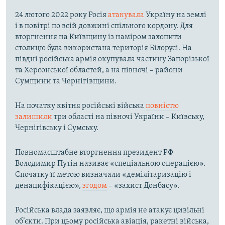
24 лютого 2022 року Росія
атакувала
Україну на землі
і в повітрі по всій довжині спільного кордону. Для
вторгнення на Київщину із наміром захопити
столицю була використана територія Білорусі. На
півдні російська армія окупувала частину Запорізької
та Херсонської областей, а на півночі – райони
Сумщини та Чернігівщини.
На початку квітня російські війська
повністю
залишили
три області на півночі України – Київську,
Чернігівську і Сумську.
Повномасштабне вторгнення президент РФ
Володимир Путін називає «спеціальною операцією».
Спочатку її метою визначали «демілітаризацію і
денацифікацією»,
згодом
– «захист Донбасу».
Російська влада заявляє, що армія не атакує цивільні
об’єкти. При цьому російська авіація, ракетні війська,