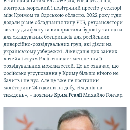
Встановивши там РЛС «Нева», Росія взяла під
контроль морський і повітряний простір у секторі
між Кримом та Одеською областю. 2022 року туди
додали різне обладнання типу РЕБ, ретранслятори
зв'язку для флоту та використали бурові установки
для складування боєприпасів для російських
диверсійно-розвідувальних груп, які діяли на
українському узбережжі. Ліквідація цих зайвих
«очей» і «вух» Росії означає зменшення її
розвідувальних можливостей. Це не означає, що
російське угруповання у Криму більше нічого не
бачить і не чує. Але це вже не постійний
моніторинг 24 години на добу, сім днів на
тиждень», – пояснив
Крим.Реалії
Михайло Гончар.