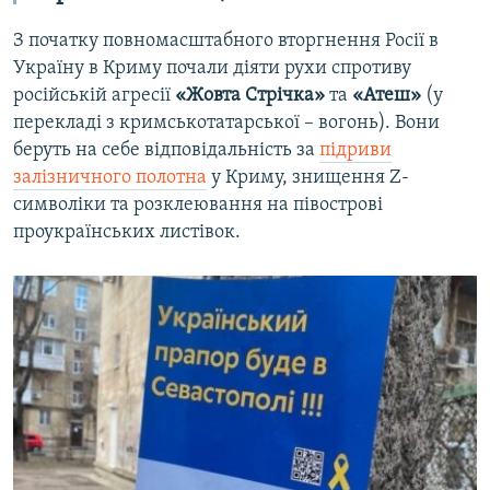
З початку повномасштабного вторгнення Росії в
Україну в Криму почали діяти рухи спротиву
російській агресії
«Жовта Стрічка»
та
«Атеш»
(у
перекладі з кримськотатарської – вогонь). Вони
беруть на себе відповідальність за
підриви
залізничного полотна
у Криму, знищення Z-
символіки та розклеювання на півострові
проукраїнських листівок.