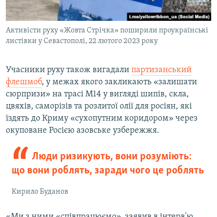
Активісти руху «Жовта Стрічка» поширили проукраїнські
листівки у Севастополі, 22 лютого 2023 року
Учасники руху також вигадали
партизанський
флешмоб
, у межах якого закликають «залишати
сюрпризи» на трасі М14 у вигляді шипів, скла,
цвяхів, саморізів та розлитої олії для росіян, які
їздять до Криму «сухопутним коридором» через
окуповане Росією азовське узбережжя.
Люди ризикують, вони розуміють:
що вони роблять, заради чого це роблять
Кирило Буданов
«Ми з ними «співпрацюємо», заявив в інтерв'ю