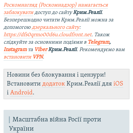
Роскомнагляд (Роскомнадзор) намагається
заблокувати
доступ до сайту
Крим.Реалії
.
Безперешкодно читати Крим.Реалії можна за
допомогою
дзеркального сайту
:
https://dfs0qrmo00d6u.cloudfront.net
. Також
слідкуйте за основними подіями в
Telegram
,
Instagram
та
Viber
Крим.Реалії
. Рекомендуємо вам
встановити
VPN
.
Новини без блокування і цензури!
Встановити
додаток
Крим.Реалії для
iOS
і
Android
.
Масштабна війна Росії проти
України