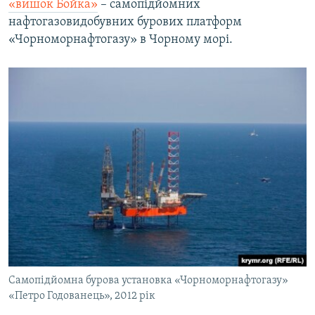
«вишок Бойка»
– самопідйомних
нафтогазовидобувних бурових платформ
«Чорноморнафтогазу» в Чорному морі.
Самопідйомна бурова установка «Чорноморнафтогазу»
«Петро Годованець», 2012 рік