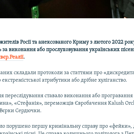
ителів Росії та анексованого Криму з лютого 2022 рок
 за виконання або прослуховування українських пісен
вєр.Реалії
.
ваних складали протоколи за статтями про «дискредита
екстремістської атрибутики або дрібне хуліганство.
я переслідування ставало виконання або програвання 
ина», «Стефанія», переможців Євробачення Kalush Orch
 Вєрки Сердючки.
було порушено першу кримінальну справу про «фейки», 
країнські пісні. Це справа колишнього політолога з Пе