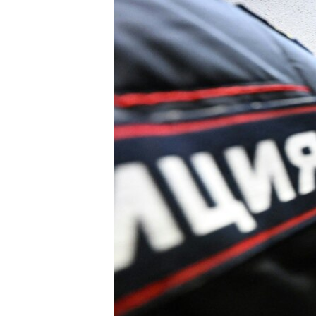
ВІДЕОУРОКИ «ELIFBE»
СВІДЧЕННЯ ОКУПАЦІЇ
УКРАЇНСЬКА ПРОБЛЕМА КРИМУ
ІНФОГРАФІКА