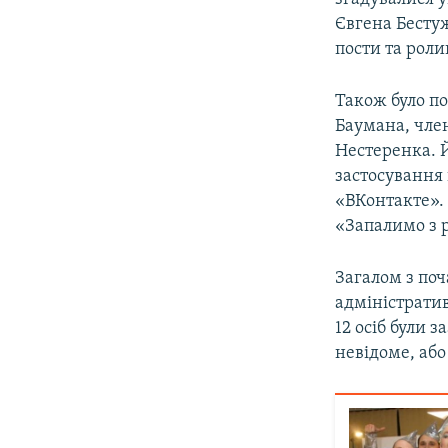
Євгена Бесту
пости та рол
Також було п
Баумана, член
Нестеренка. 
застосування 
«ВКонтакте». 
«Запалимо з 
Загалом з поч
адміністрати
12 осіб були 
невідоме, або