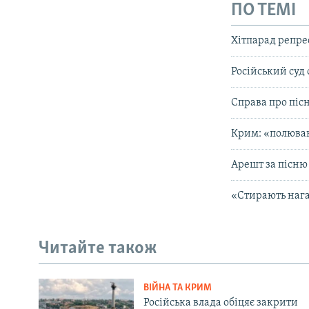
ПО ТЕМІ
Хітпарад репрес
Російський суд
Справа про піс
Крим: «полюва
Арешт за пісню
«Стирають нага
Читайте також
ВІЙНА ТА КРИМ
Російська влада обіцяє закрити