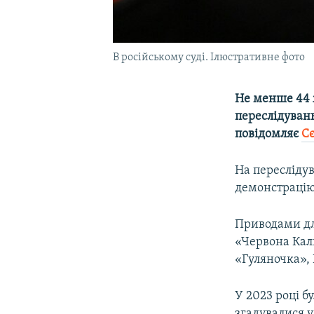
В російському суді. Ілюстративне фото
Не менше 44 ж
переслідувань
повідомляє
Сє
На пересліду
демонстрацію 
Приводами дл
«Червона Кал
«Гуляночка»,
У 2023 році 
згадувалися у