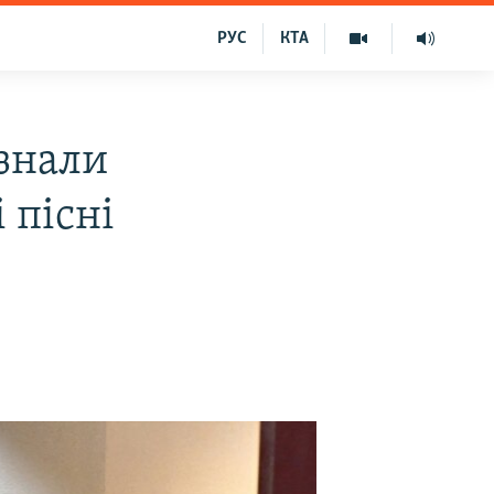
РУС
КТА
азнали
 пісні