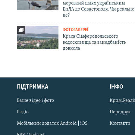
морський шлях українським
БпЛА до Севастополя. Чи реально
це?
ФОТОГАЛЕРЕЇ
Краса Сімферопольського
водосховища та занедбаність
довкола
Русский
ПІДТРИМКА
ІНФО
Qırımtatar
Ваше відео і фото
Крим.Реалії
ДОЛУЧАЙСЯ!
Радіо
Передрук
Мобільний додаток Android | iOS
Контакти
RSS / Podcast