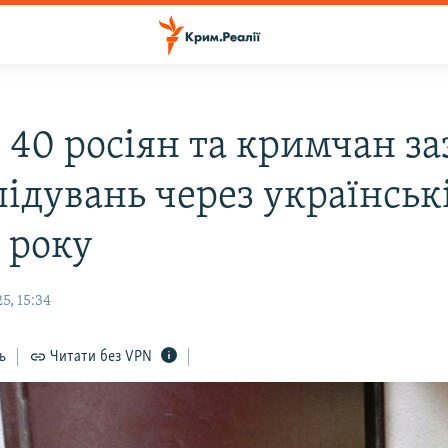
 40 росіян та кримчан з
ідувань через українські
 року
5, 15:34
ь
Читати без VPN