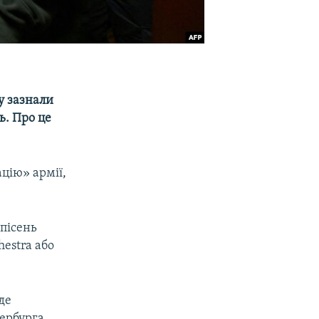
у зазнали
ь. Про це
цію» армії,
пісень
estra або
де
тербурга