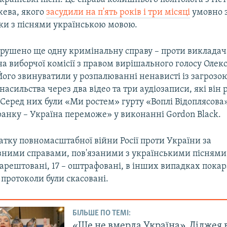
жева, якого
засудили на п'ять років і три місяці
умовно з
ики з піснями українською мовою.
орушено ще одну кримінальну справу – проти виклада
а виборчої комісії з правом вирішального голосу Олек
Його звинуватили у розпалюванні ненависті із загрозо
насильства через два відео та три аудіозаписи, які він 
Серед них були «Ми ростем» гурту «Воплі Відоплясова»
ранку – Україна переможе» у виконанні Gordon Black.
атку повномасштабної війни Росії проти України за
вними справами, пов'язаними з українськими піснями
заарештовані, 17 – оштрафовані, в інших випадках пока
 протоколи були скасовані.
БІЛЬШЕ ПО ТЕМІ:
«Ще не вмерла Україна». Діджея