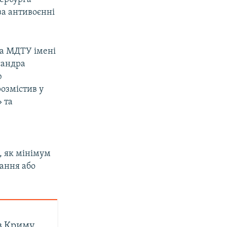
а антивоєнні
ча МДТУ імені
сандра
ю
розмістив у
 та
, як мінімум
рання або
 в Криму