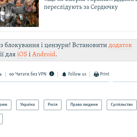
переслідують за Сердючку
з блокування і цензури! Встановити
додаток
ії для
iOS
і
Android
.
ь
Читати без VPN
Follow us
Print
рим
Україна
Росія
Права людини
Суспільство