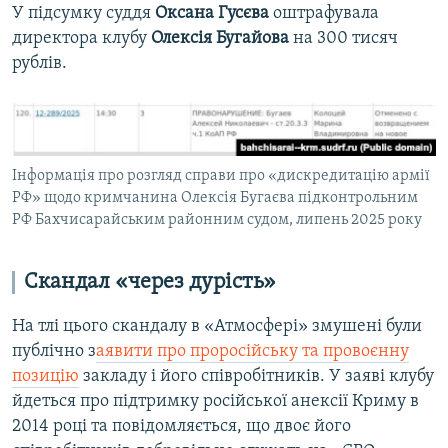
У підсумку суддя
Оксана Гусєва
оштрафувала
директора клубу
Олексія Бугайова
на 300 тисяч
рублів.
Інформація про розгляд справи про «дискредитацію армії
РФ» щодо кримчанина Олексія Бугаєва підконтрольним
РФ Бахчисарайським районним судом, липень 2025 року
Скандал «через дурість»
На тлі цього скандалу в «Атмосфері» змушені були
публічно з
аявити про проросійську та провоєнну
позицію
закладу і його співробітників. У заяві клубу
йдеться про підтримку російської анексії Криму в
2014 році та повідомляється, що двоє його