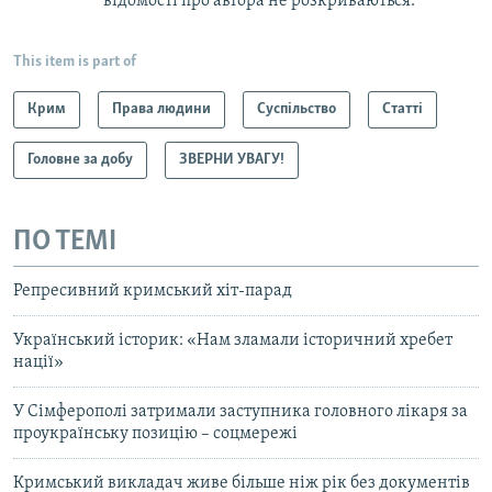
відомості про автора не розкриваються.
This item is part of
Крим
Права людини
Суспільство
Статті
Головне за добу
ЗВЕРНИ УВАГУ!
ПО ТЕМІ
Репресивний кримський хіт-парад
Український історик: «Нам зламали історичний хребет
нації»
У Сімферополі затримали заступника головного лікаря за
проукраїнську позицію – соцмережі
Кримський викладач живе більше ніж рік без документів