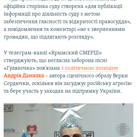
офіційна сторінка суду створена «для публікації
інформації про діяльність суду з метою
забезпечення гласності та відкритості правосуддя»,
а повідомлення та коментарі «не є зверненнями
громадян, що підлягають розгляду».
У телеграм-канлі «Крымский СМЕРШ»
стверджують, що негласна заборона пісні
«Гуляночка» пов'язана
з політичною позицією
Андрія Данилка
– автора сценічного образу Вєрки
Сердючки, оскільки він засуджує російську агресію
та бере участь у заходах на підтримку України.