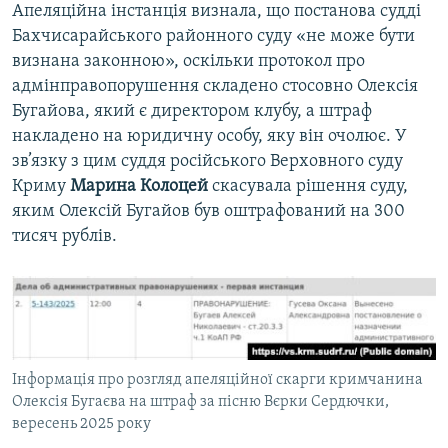
Апеляційна інстанція визнала, що постанова судді
Бахчисарайського районного суду «не може бути
визнана законною», оскільки протокол про
адмінправопорушення складено стосовно Олексія
Бугайова, який є директором клубу, а штраф
накладено на юридичну особу, яку він очолює. У
зв’язку з цим суддя російського Верховного суду
Криму
Марина Колоцей
скасувала рішення суду,
яким Олексій Бугайов був оштрафований на 300
тисяч рублів.
Інформація про розгляд апеляційної скарги кримчанина
Олексія Бугаєва на штраф за пісню Вєрки Сердючки,
вересень 2025 року