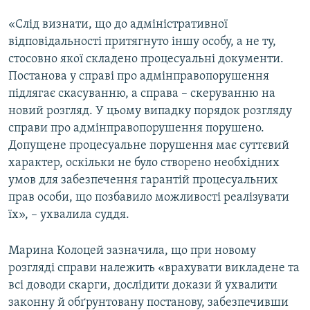
«Слід визнати, що до адміністративної
відповідальності притягнуто іншу особу, а не ту,
стосовно якої складено процесуальні документи.
Постанова у справі про адмінправопорушення
підлягає скасуванню, а справа – скеруванню на
новий розгляд. У цьому випадку порядок розгляду
справи про адмінправопорушення порушено.
Допущене процесуальне порушення має суттєвий
характер, оскільки не було створено необхідних
умов для забезпечення гарантій процесуальних
прав особи, що позбавило можливості реалізувати
їх», – ухвалила суддя.
Марина Колоцей зазначила, що при новому
розгляді справи належить «врахувати викладене та
всі доводи скарги, дослідити докази й ухвалити
законну й обґрунтовану постанову, забезпечивши