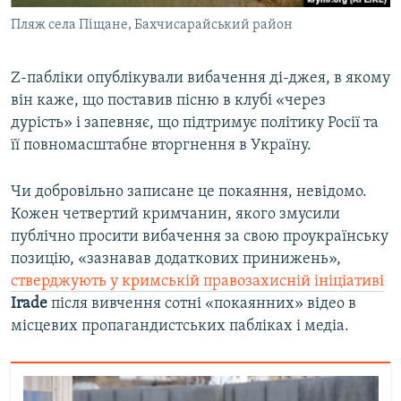
Пляж села Піщане, Бахчисарайський район
Z-пабліки опублікували вибачення ді-джея, в якому
він каже, що поставив пісню в клубі «через
дурість» і запевняє, що підтримує політику Росії та
її повномасштабне вторгнення в Україну.
Чи добровільно записане це покаяння, невідомо.
Кожен четвертий кримчанин, якого змусили
публічно просити вибачення за свою проукраїнську
позицію, «зазнавав додаткових принижень»,
стверджують у кримській правозахисній ініціативі
Irade
після вивчення сотні «покаянних» відео в
місцевих пропагандистських пабліках і медіа.