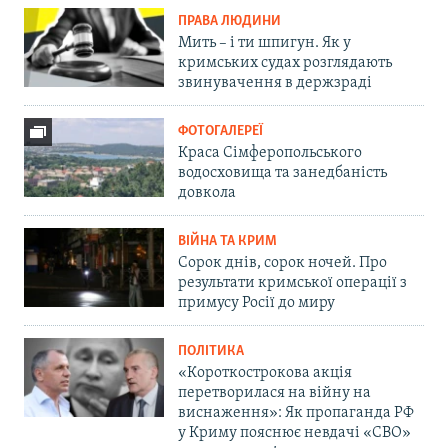
ПРАВА ЛЮДИНИ
Мить – і ти шпигун. Як у
кримських судах розглядають
звинувачення в держзраді
ФОТОГАЛЕРЕЇ
Краса Сімферопольського
водосховища та занедбаність
довкола
ВІЙНА ТА КРИМ
Сорок днів, сорок ночей. Про
результати кримської операції з
примусу Росії до миру
ПОЛІТИКА
«Короткострокова акція
перетворилася на війну на
виснаження»: Як пропаганда РФ
у Криму пояснює невдачі «СВО»