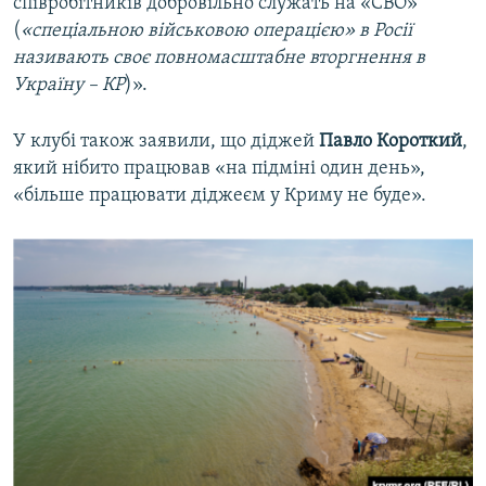
співробітників добровільно служать на «СВО»
(
«спеціальною військовою операцією» в Росії
називають своє повномасштабне вторгнення в
Україну – КР
)».
У клубі також заявили, що діджей
Павло Короткий
,
який нібито працював «на підміні один день»,
«більше працювати діджеєм у Криму не буде».