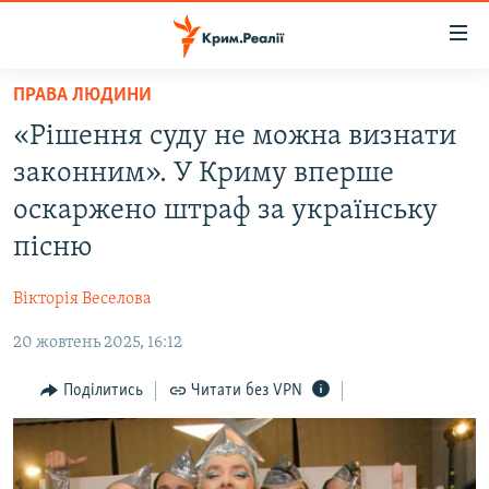
Доступність
посилання
Перейти
ПРАВА ЛЮДИНИ
до
НОВИНИ
«Рішення суду не можна визнати
основного
ВОДА.КРИМ
матеріалу
законним». У Криму вперше
ВІДЕО ТА ФОТО
Перейти
оскаржено штраф за українську
до
ПОЛІТИКА
пісню
основної
БЛОГИ
навігації
Вікторія Веселова
Перейти
ПОГЛЯД
до
20 жовтень 2025, 16:12
ІНТЕРВ'Ю
пошуку
ВСЕ ЗА ДЕНЬ
Поділитись
Читати без VPN
СПЕЦПРОЕКТИ
ЯК ОБІЙТИ БЛОКУВАННЯ
ДЕПОРТАЦІЯ