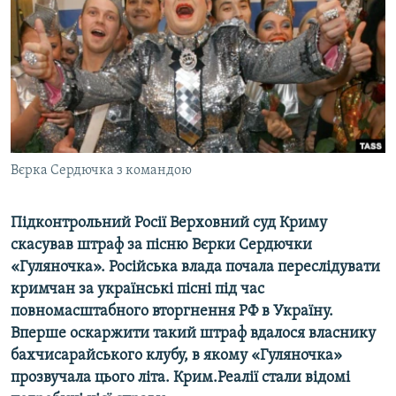
ВІДЕОУРОКИ «ELIFBE»
Русский
СВІДЧЕННЯ ОКУПАЦІЇ
Qırımtatar
УКРАЇНСЬКА ПРОБЛЕМА КРИМУ
ДОЛУЧАЙСЯ!
ІНФОГРАФІКА
Вєрка Сердючка з командою
Усі сайти RFE/RL
Підконтрольний Росії Верховний суд Криму
скасував штраф за пісню Вєрки Сердючки
«Гуляночка». Російська влада почала переслідувати
кримчан за українські пісні під час
повномасштабного вторгнення РФ в Україну.
Вперше оскаржити такий штраф вдалося власнику
бахчисарайського клубу, в якому «Гуляночка»
прозвучала цього літа. Крим.Реалії стали відомі