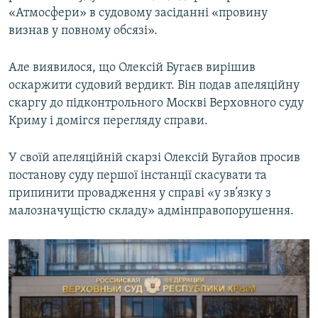
«Атмосфери» в судовому засіданні «провину
визнав у повному обсязі».
Але виявилося, що Олексій Бугаєв вирішив
оскаржити судовий вердикт. Він подав апеляційну
скаргу до підконтрольного Москві Верховного суду
Криму і домігся перегляду справи.
У своїй апеляційній скарзі Олексій Бугайов просив
постанову суду першої інстанції скасувати та
припинити провадження у справі «у зв’язку з
малозначущістю складу» адмінправопорушення.