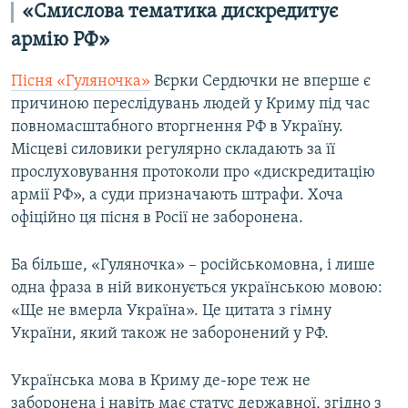
«Смислова тематика дискредитує
армію РФ»
Пісня «Гуляночка»
Вєрки Сердючки не вперше є
причиною переслідувань людей у Криму під час
повномасштабного вторгнення РФ в Україну.
Місцеві силовики регулярно складають за її
прослуховування протоколи про «дискредитацію
армії РФ», а суди призначають штрафи. Хоча
офіційно ця пісня в Росії не заборонена.
Ба більше, «Гуляночка» – російськомовна, і лише
одна фраза в ній виконується українською мовою:
«Ще не вмерла Україна». Це цитата з гімну
України, який також не заборонений у РФ.
Українська мова в Криму де-юре теж не
заборонена і навіть має статус державної, згідно з