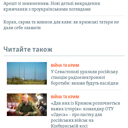
Арешт зі зникненням. Нові деталі викрадення
кримчанки з проукраїнськими поглядами
Коран, сарма та млинок для кави: як кримські татари не
дали себе зламати
Читайте також
ВІЙНА ТА КРИМ
У Севастополі уразили російську
станцію радіоелектронної
боротьби: якими будуть наслідки
ВІЙНА ТА КРИМ
«Для них із Кримом розпочнеться
важка історія»: командир ОТУ
«Одеса» – про пастку для
російських військ на
Кінбурнській косі