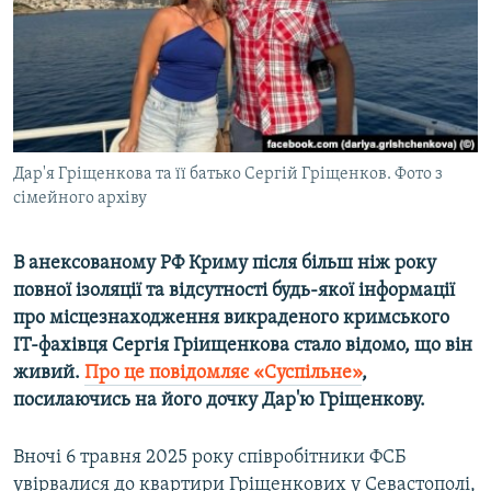
ВІДЕОУРОКИ «ELIFBE»
Русский
СВІДЧЕННЯ ОКУПАЦІЇ
Qırımtatar
УКРАЇНСЬКА ПРОБЛЕМА КРИМУ
ДОЛУЧАЙСЯ!
ІНФОГРАФІКА
Дар'я Гріщенкова та її батько Сергій Гріщенков. Фото з
сімейного архіву
Усі сайти RFE/RL
В анексованому РФ Криму після більш ніж року
повної ізоляції та відсутності будь-якої інформації
про місцезнаходження викраденого кримського
ІТ-фахівця Сергія Гріищенкова стало відомо, що він
живий.
Про це повідомляє «Суспільне»
,
посилаючись на його дочку Дар'ю Гріщенкову.
Вночі 6 травня 2025 року співробітники ФСБ
увірвалися до квартири Гріщенкових у Севастополі,