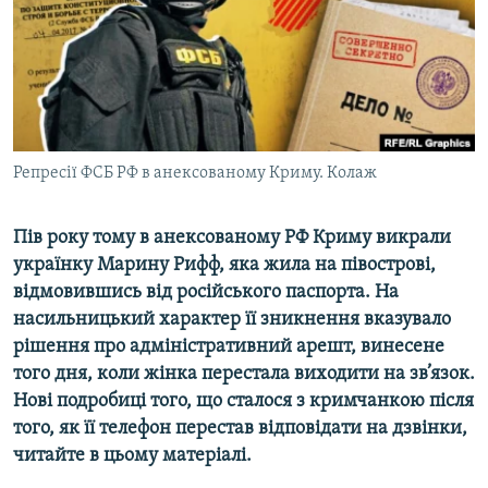
ВІДЕОУРОКИ «ELIFBE»
Русский
СВІДЧЕННЯ ОКУПАЦІЇ
Qırımtatar
УКРАЇНСЬКА ПРОБЛЕМА КРИМУ
ДОЛУЧАЙСЯ!
ІНФОГРАФІКА
Репресії ФСБ РФ в анексованому Криму. Колаж
Пів року тому в анексованому РФ Криму викрали
Усі сайти RFE/RL
українку Марину Рифф, яка жила на півострові,
відмовившись від російського паспорта. На
насильницький характер її зникнення вказувало
рішення про адміністративний арешт, винесене
того дня, коли жінка перестала виходити на зв’язок.
Нові подробиці того, що сталося з кримчанкою після
того, як її телефон перестав відповідати на дзвінки,
читайте в цьому матеріалі.