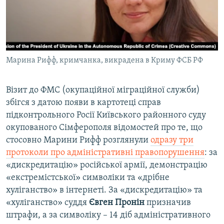
Марина Рифф, кримчанка, викрадена в Криму ФСБ РФ
Візит до ФМС (окупаційної міграційної служби)
збігся з датою появи в картотеці справ
підконтрольного Росії Київського районного суду
окупованого Сімферополя відомостей про те, що
стосовно Марини Рифф розглянули
одразу три
протоколи про адміністративні правопорушення
: за
«дискредитацію» російської армії, демонстрацію
«екстремістської» символіки та «дрібне
хуліганство» в інтернеті. За «дискредитацію» та
«хуліганство» суддя
Євген Пронін
призначив
штрафи, а за символіку – 14 діб адміністративного