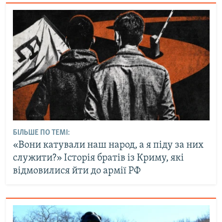
БІЛЬШЕ ПО ТЕМІ:
«Вони катували наш народ, а я піду за них
служити?» Історія братів із Криму, які
відмовилися йти до армії РФ