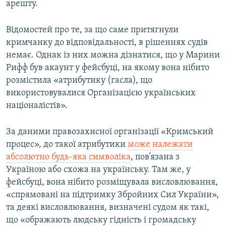
арешту.
Відомостей про те, за що саме притягнули
кримчанку до відповідальності, в рішеннях судів
немає. Однак із них можна дізнатися, що у Марини
Рифф був акаунт у фейсбуці, на якому вона нібито
розмістила «атрибутику (гасла), що
використовувалися Організацією українських
націоналістів».
За даними правозахисної організації «Кримський
процес», до такої атрибутики
може належати
абсолютно будь-яка символіка
, пов’язана з
Україною або схожа на українську. Там же, у
фейсбуці, вона нібито розміщувала висловлювання,
«спрямовані на підтримку Збройних Сил України»,
та деякі висловлювання, визначені судом як такі,
що «ображають людську гідність і громадську