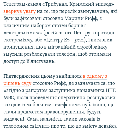
Телеграм-канал «Трибунал. Крымский эпизод»
звернув увагу
на те, що перелік звинувачень, які
були зафіксовані стосовно Марини Рифф, є
класичним набором статей борців з
«екстремізмом» (російського Центру з протидії
екстремізму, або «Центру Е» –
ред.
), і висловив
припущення, що в міграційній службі жінку
змусили розблокувати телефон, щоб отримати
доступ до її листувань.
Підтвердження цьому знайшлося
в одному з
рішень суду
стосовно Рифф, де зазначається, що
«згідно з рапортом заступника начальника ЦПЕ
МВС, після проведення оперативно-розшукових
заходів із мобільним телефоном» публікації, що
стали предметом правопорушення, будуть
видалені. Сама наявність таких заходів із
телефоном свідчить про те, що до вмісту девайса