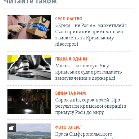
Читайте також
СУСПІЛЬСТВО
«Крим – не Росія»: маркетплейс
Ozon припинив прийом нових
замовлень на Кримському
півострові
ПРАВА ЛЮДИНИ
Мить – і ти шпигун. Як у
кримських судах розглядають
звинувачення в держзраді
ВІЙНА ТА КРИМ
Сорок днів, сорок ночей. Про
результати кримської операції з
примусу Росії до миру
ФОТОГАЛЕРЕЇ
Краса Сімферопольського