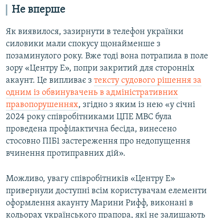
Не вперше
Як виявилося, зазирнути в телефон українки
силовики мали спокусу щонайменше з
позаминулого року. Вже тоді вона потрапила в поле
зору «Центру Е», попри закритий для сторонніх
акаунт. Це випливає з
тексту судового рішення за
одним із обвинувачень в адміністративних
правопорушеннях
, згідно з яким із нею «у січні
2024 року співробітниками ЦПЕ МВС була
проведена профілактична бесіда, винесено
стосовно ПІБ1 застереження про недопущення
вчинення протиправних дій».
Можливо, увагу співробітників «Центру Е»
привернули доступні всім користувачам елементи
оформлення акаунту Марини Рифф, виконані в
кольорах українського прапора, які не залишають