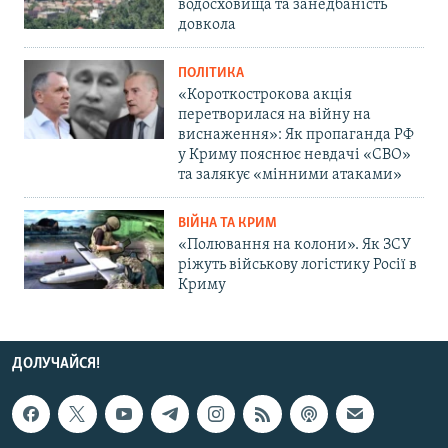
водосховища та занедбаність
довкола
ПОЛІТИКА
«Короткострокова акція
перетворилася на війну на
виснаження»: Як пропаганда РФ
у Криму пояснює невдачі «СВО»
та залякує «мінними атаками»
ВІЙНА ТА КРИМ
«Полювання на колони». Як ЗСУ
ріжуть військову логістику Росії в
Криму
ДОЛУЧАЙСЯ!