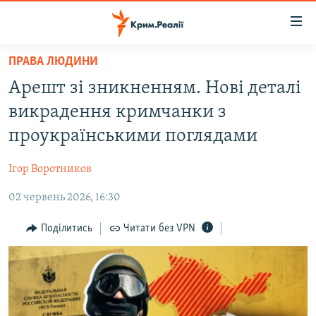
Доступність
посилання
Перейти
ПРАВА ЛЮДИНИ
до
НОВИНИ
Арешт зі зникненням. Нові деталі
основного
ВОДА.КРИМ
матеріалу
викрадення кримчанки з
ВІДЕО ТА ФОТО
Перейти
проукраїнськими поглядами
до
ПОЛІТИКА
основної
Ігор Воротников
БЛОГИ
навігації
Перейти
02 червень 2026, 16:30
ПОГЛЯД
до
ІНТЕРВ'Ю
Поділитись
Читати без VPN
пошуку
ВСЕ ЗА ДЕНЬ
СПЕЦПРОЕКТИ
ЯК ОБІЙТИ БЛОКУВАННЯ
ДЕПОРТАЦІЯ