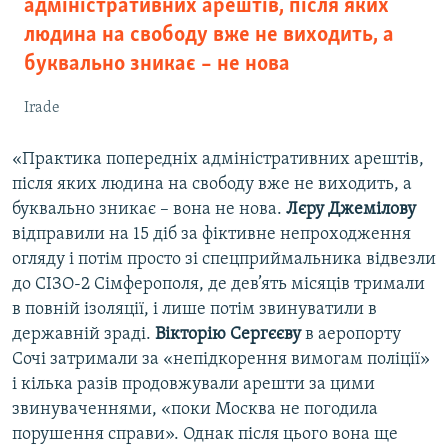
адміністративних арештів, після яких
людина на свободу вже не виходить, а
буквально зникає – не нова
Irade
«Практика попередніх адміністративних арештів,
після яких людина на свободу вже не виходить, а
буквально зникає – вона не нова.
Лєру Джемілову
відправили на 15 діб за фіктивне непроходження
огляду і потім просто зі спецприймальника відвезли
до СІЗО-2 Сімферополя, де дев’ять місяців тримали
в повній ізоляції, і лише потім звинуватили в
державній зраді.
Вікторію Сергєєву
в аеропорту
Сочі затримали за «непідкорення вимогам поліції»
і кілька разів продовжували арешти за цими
звинуваченнями, «поки Москва не погодила
порушення справи». Однак після цього вона ще