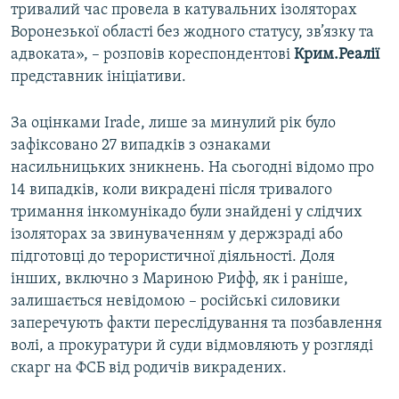
тривалий час провела в катувальних ізоляторах
Воронезької області без жодного статусу, зв’язку та
адвоката», – розповів кореспондентові
Крим.Реалії
представник ініціативи.
За оцінками Irade, лише за минулий рік було
зафіксовано 27 випадків з ознаками
насильницьких зникнень. На сьогодні відомо про
14 випадків, коли викрадені після тривалого
тримання інкомунікадо були знайдені у слідчих
ізоляторах за звинуваченням у держзраді або
підготовці до терористичної діяльності. Доля
інших, включно з Мариною Рифф, як і раніше,
залишається невідомою – російські силовики
заперечують факти переслідування та позбавлення
волі, а прокуратури й суди відмовляють у розгляді
скарг на ФСБ від родичів викрадених.