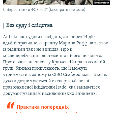
Співробітники ФСБ Росії (ілюстративне фото)
Без суду і слідства
Ані під час судових засідань, ані через 14 діб
адміністративного арешту Марина Рифф на зв’язок
із рідними так і не вийшла. Про її
місцеперебування достеменно нічого не відомо.
Проте, як зазначають у Кримській правозахисній
групі, близькі припускають, що її можуть
утримувати в одному із СІЗО Сімферополя. Такої ж
думки дотримуються й експерти місцевої
правозахисної ініціативи Irade, яка займається
документуванням насильницьких зникнень.
Практика попередніх