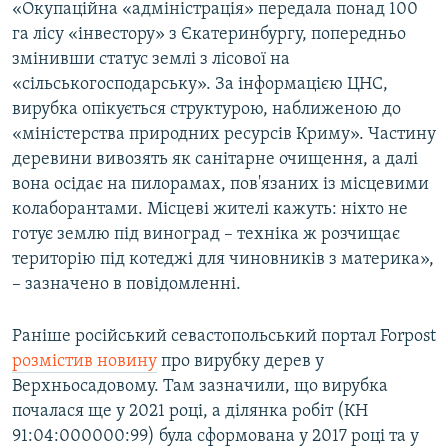
«Окупаційна «адміністрація» передала понад 100
га лісу «інвестору» з Єкатеринбургу, попередньо
змінивши статус землі з лісової на
«сільськогосподарську». За інформацією ЦНС,
вирубка опікується структурою, наближеною до
«міністерства природних ресурсів Криму». Частину
деревини вивозять як санітарне очищення, а далі
вона осідає на пилорамах, пов'язаних із місцевими
колаборантами. Місцеві жителі кажуть: ніхто не
готує землю під виноград – техніка ж розчищає
територію під котеджі для чиновників з материка»,
– зазначено в повідомленні.
Раніше російський севастопольський портал Forpost
розмістив новину
про вирубку дерев у
Верхньосадовому. Там зазначили, що вирубка
почалася ще у 2021 році, а ділянка робіт (КН
91:04:000000:99) була сформована у 2017 році та у