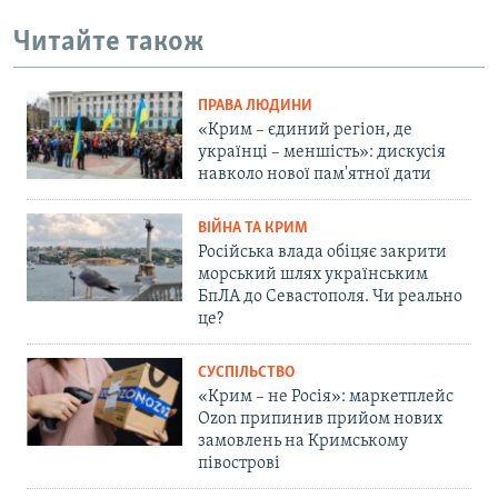
Читайте також
ПРАВА ЛЮДИНИ
«Крим – єдиний регіон, де
українці – меншість»: дискусія
навколо нової пам'ятної дати
ВІЙНА ТА КРИМ
Російська влада обіцяє закрити
морський шлях українським
БпЛА до Севастополя. Чи реально
це?
СУСПІЛЬСТВО
«Крим – не Росія»: маркетплейс
Ozon припинив прийом нових
замовлень на Кримському
півострові