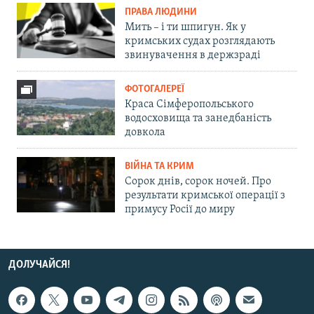
ПРАВА ЛЮДИНИ
Мить – і ти шпигун. Як у
кримських судах розглядають
звинувачення в держзраді
ФОТОГАЛЕРЕЇ
Краса Сімферопольського
водосховища та занедбаність
довкола
ВІЙНА ТА КРИМ
Сорок днів, сорок ночей. Про
результати кримської операції з
примусу Росії до миру
ДОЛУЧАЙСЯ!