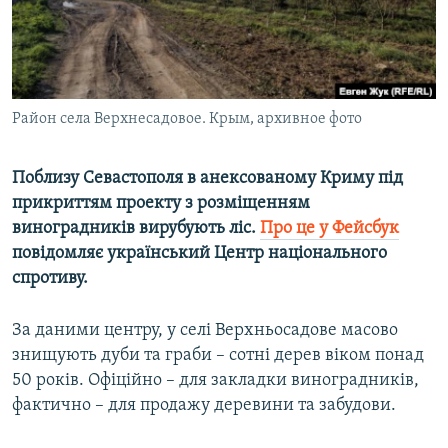
ВІДЕОУРОКИ «ELIFBE»
Русский
СВІДЧЕННЯ ОКУПАЦІЇ
Qırımtatar
УКРАЇНСЬКА ПРОБЛЕМА КРИМУ
Район села Верхнесадовое. Крым, архивное фото
ДОЛУЧАЙСЯ!
ІНФОГРАФІКА
Поблизу Севастополя в анексованому Криму під
прикриттям проекту з розміщенням
Усі сайти RFE/RL
виноградників вирубують ліс.
Про це у Фейсбук
повідомляє український Центр національного
спротиву.
За даними центру, у селі Верхньосадове масово
знищують дуби та граби – сотні дерев віком понад
50 років. Офіційно – для закладки виноградників,
фактично – для продажу деревини та забудови.