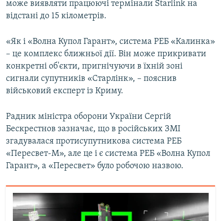
може виявляти працюючі термінали Starlink на
відстані до 15 кілометрів.
«Як і «Волна Купол Гарант», система РЕБ «Калинка»
– це комплекс ближньої дії. Він може прикривати
конкретні об'єкти, пригнічуючи в їхній зоні
сигнали супутників «Старлінк», – пояснив
військовий експерт із Криму.
Радник міністра оборони України Сергій
Бескрестнов зазначає, що в російських ЗМІ
згадувалася протисупутникова система РЕБ
«Пересвет-М», але це і є система РЕБ «Волна Купол
Гарант», а «Пересвет» було робочою назвою.