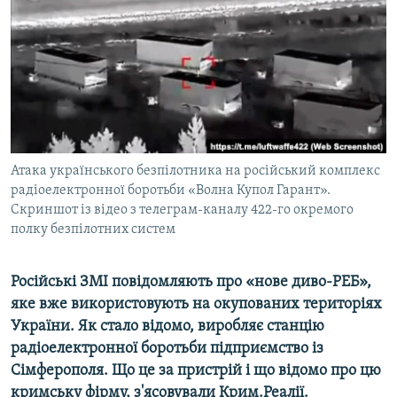
ВІДЕОУРОКИ «ELIFBE»
Русский
СВІДЧЕННЯ ОКУПАЦІЇ
Qırımtatar
УКРАЇНСЬКА ПРОБЛЕМА КРИМУ
ДОЛУЧАЙСЯ!
ІНФОГРАФІКА
Атака українського безпілотника на російський комплекс
радіоелектронної боротьби «Волна Купол Гарант».
Усі сайти RFE/RL
Скриншот із відео з телеграм-каналу 422-го окремого
полку безпілотних систем
Російські ЗМІ повідомляють про «нове диво-РЕБ»,
яке вже використовують на окупованих територіях
України. Як стало відомо, виробляє станцію
радіоелектронної боротьби підприємство із
Сімферополя. Що це за пристрій і що відомо про цю
кримську фірму, з'ясовували Крим.Реалії.