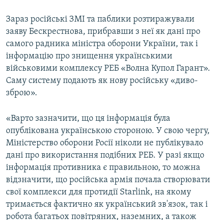
Зараз російські ЗМІ та паблики розтиражували
заяву Бескрестнова, прибравши з неї як дані про
самого радника міністра оборони України, так і
інформацію про знищення українськими
військовими комплексу РЕБ «Волна Купол Гарант».
Саму систему подають як нову російську «диво-
зброю».
«Варто зазначити, що ця інформація була
опублікована українською стороною. У свою чергу,
Міністерство оборони Росії ніколи не публікувало
дані про використання подібних РЕБ. У разі якщо
інформація противника є правильною, то можна
відзначити, що російська армія почала створювати
свої комплекси для протидії Starlink, на якому
тримається фактично як український зв'язок, так і
робота багатьох повітряних, наземних, а також