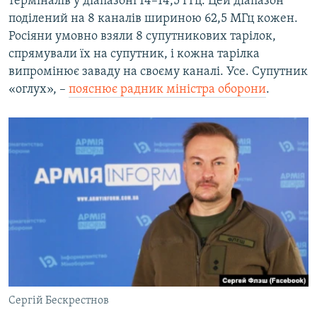
терміналів у діапазоні 14–14,5 ГГц. Цей діапазон
поділений на 8 каналів шириною 62,5 МГц кожен.
Росіяни умовно взяли 8 супутникових тарілок,
спрямували їх на супутник, і кожна тарілка
випромінює заваду на своєму каналі. Усе. Супутник
«оглух», –
пояснює радник міністра оборони
.
Сергій Бескрестнов