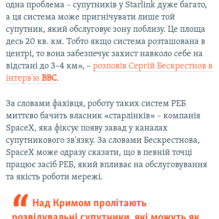
одна проблема – супутників у Starlink дуже багато,
а ця система може пригнічувати лише той
супутник, який обслуговує зону поблизу. Це площа
десь 20 кв. км. Тобто якщо система розташована в
центрі, то вона забезпечує захист навколо себе на
відстані до 3–4 км», –
розповів Сергій Бескрестнов в
інтерв'ю
BBC
.
За словами фахівця, роботу таких систем РЕБ
миттєво бачить власник «старлінків» – компанія
SpaceX, яка фіксує появу завад у каналах
супутникового зв'язку. За словами Бескрестнова,
SpaceX може одразу сказати, що в певній точці
працює засіб РЕБ, який впливає на обслуговування
та якість роботи мережі.
Над Кримом пролітають
розвідувальні супутники, які можуть як