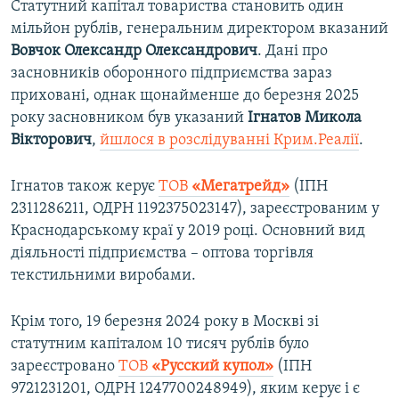
Статутний капітал товариства становить один
мільйон рублів, генеральним директором вказаний
Вовчок Олександр Олександрович
. Дані про
засновників оборонного підприємства зараз
приховані, однак щонайменше до березня 2025
року засновником був указаний
Ігнатов Микола
Вікторович
,
йшлося в розслідуванні Крим.Реалії
.
Ігнатов також керує
ТОВ
«Мегатрейд»
(ІПН
2311286211, ОДРН 1192375023147), зареєстрованим у
Краснодарському краї у 2019 році. Основний вид
діяльності підприємства – оптова торгівля
текстильними виробами.
Крім того, 19 березня 2024 року в Москві зі
статутним капіталом 10 тисяч рублів було
зареєстровано
ТОВ
«Русский купол»
(ІПН
9721231201, ОДРН 1247700248949), яким керує і є