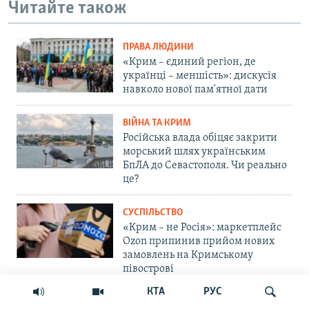
Читайте також
ПРАВА ЛЮДИНИ
«Крим – єдиний регіон, де
українці – меншість»: дискусія
навколо нової пам'ятної дати
ВІЙНА ТА КРИМ
Російська влада обіцяє закрити
морський шлях українським
БпЛА до Севастополя. Чи реально
це?
СУСПІЛЬСТВО
«Крим – не Росія»: маркетплейс
Ozon припинив прийом нових
замовлень на Кримському
півострові
КТА
РУС
ПРАВА ЛЮДИНИ