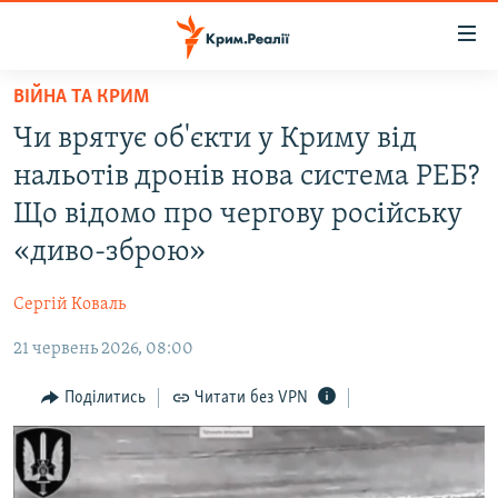
Доступність
посилання
Перейти
ВІЙНА ТА КРИМ
до
НОВИНИ
Чи врятує об'єкти у Криму від
основного
ВОДА.КРИМ
матеріалу
нальотів дронів нова система РЕБ?
ВІДЕО ТА ФОТО
Перейти
Що відомо про чергову російську
до
ПОЛІТИКА
«диво-зброю»
основної
БЛОГИ
навігації
Сергій Коваль
Перейти
ПОГЛЯД
до
21 червень 2026, 08:00
ІНТЕРВ'Ю
пошуку
ВСЕ ЗА ДЕНЬ
Поділитись
Читати без VPN
СПЕЦПРОЕКТИ
ЯК ОБІЙТИ БЛОКУВАННЯ
ДЕПОРТАЦІЯ