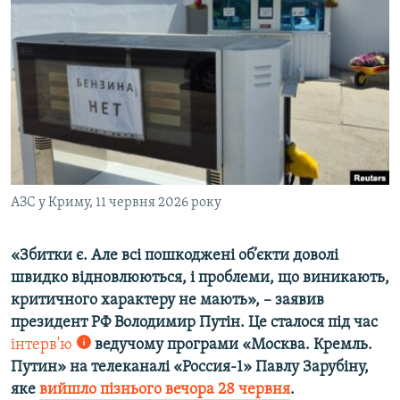
ВІДЕОУРОКИ «ELIFBE»
Русский
СВІДЧЕННЯ ОКУПАЦІЇ
Qırımtatar
УКРАЇНСЬКА ПРОБЛЕМА КРИМУ
ДОЛУЧАЙСЯ!
ІНФОГРАФІКА
Усі сайти RFE/RL
АЗС у Криму, 11 червня 2026 року
«Збитки є. Але всі пошкоджені об’єкти доволі
швидко відновлюються, і проблеми, що виникають,
критичного характеру не мають», – заявив
президент РФ Володимир Путін. Це сталося під час
інтерв'ю
ведучому програми «Москва. Кремль.
Путин» на телеканалі «Россия-1» Павлу Зарубіну,
яке
вийшло пізнього вечора 28 червня
.