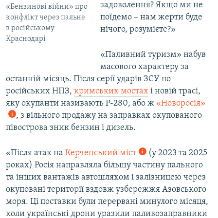
задоволення? Якщо ми не
«Бензинові війни» про
поїдемо – нам жерти буде
конфлікт через пальне
в російському
нічого, розумієте?»
Краснодарі
«Паливний туризм» набув
масового характеру за
останній місяць. Після серії ударів ЗСУ по
російських НПЗ,
кримських мостах
і новій трасі,
яку окупанти називають Р-280, або ж
«Новоросія»
, з вільного продажу на заправках окупованого
півострова зник бензин і дизель.
«Після атак на
Керченський міст
(у 2023 та 2025
роках) Росія направляла більшу частину пального
та інших вантажів автошляхом і залізницею через
окуповані території
вздовж узбережжя Азовського
моря. Ці поставки були перервані минулого місяця,
коли українські дрони уразили паливозаправники