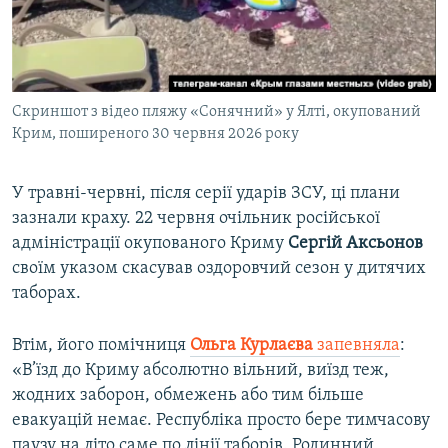
Скриншот з відео пляжу «Сонячний» у Ялті, окупований
Крим, поширеного 30 червня 2026 року
У травні-червні, після серії ударів ЗСУ, ці плани
зазнали краху. 22 червня очільник російської
адміністрації окупованого Криму
Сергій Аксьонов
своїм указом скасував оздоровчий сезон у дитячих
таборах.
Втім, його помічниця
Ольга Курлаєва
запевняла
:
«В’їзд до Криму абсолютно вільний, виїзд теж,
жодних заборон, обмежень або тим більше
евакуацій немає. Республіка просто бере тимчасову
паузу на літо саме по лінії таборів. Родинний