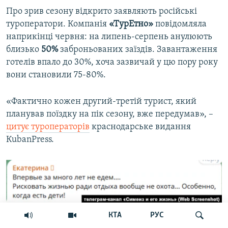
Про зрив сезону відкрито заявляють російські
туроператори. Компанія
«ТурЕтно»
повідомляла
наприкінці червня:
на липень-серпень анулюють
близько
50%
заброньованих заїздів. Завантаження
готелів впало до 30%, хоча зазвичай у цю пору року
вони становили 75-80%.
«Фактично кожен другий-третій турист, який
планував поїздку на пік сезону, вже передумав», –
цитує туроператорів
краснодарське видання
КubanPress.
Коментар у телеграм-каналі «Симеиз и его жизнь» 26
КТА
РУС
червня 2026 року