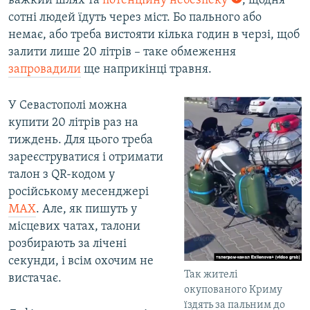
важкий шлях та
потенційну небезпеку
, щодня
сотні людей їдуть через міст. Бо пального або
немає, або треба вистояти кілька годин в черзі, щоб
залити лише 20 літрів – таке обмеження
запровадили
ще наприкінці травня.
У Севастополі можна
купити 20 літрів раз на
тиждень. Для цього треба
зареєструватися і отримати
талон з QR-кодом у
російському месенджері
МАХ
. Але, як пишуть у
місцевих чатах, талони
розбирають за лічені
секунди, і всім охочим не
Так жителі
вистачає.
окупованого Криму
їздять за пальним до