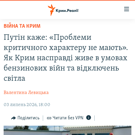
Доступність
посилання
Перейти
ВІЙНА ТА КРИМ
до
НОВИНИ
Путін каже: «Проблеми
основного
ВОДА.КРИМ
матеріалу
критичного характеру не мають».
ВІДЕО ТА ФОТО
Перейти
Як Крим насправді живе в умовах
до
ПОЛІТИКА
бензинових війн та відключень
основної
БЛОГИ
навігації
світла
Перейти
ПОГЛЯД
до
Валентина Левицька
ІНТЕРВ'Ю
пошуку
03 липень 2026, 18:00
ВСЕ ЗА ДЕНЬ
Поділитись
Читати без VPN
СПЕЦПРОЕКТИ
ЯК ОБІЙТИ БЛОКУВАННЯ
ДЕПОРТАЦІЯ