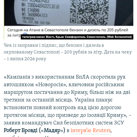
Чек із заправки і підпис, що бензин і дизель в
окупованому Севастополі – 205 рублів за літр. Дата на чеку
– 1 липня 2026 року
«Кампанія з використанням БпЛА
скоротила рух
автошляхом «Новоросія», ключовим російським
маршрутом постачання до Криму, більш ніж на дві
третини за останній місяць. Україна планує
встановити повний контроль над цією дорогою
протягом місяця, що призведе до ізоляції Криму», –
заявив командувач Сил безпілотних систем ЗСУ
Роберт Бровді (
«
Мадяр
»
)
в
інтерв’ю Reuters
,