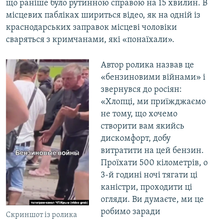
що раніше було рутинною справою на 15 хвилин. В
місцевих пабліках шириться відео, як на одній із
краснодарських заправок місцеві чоловіки
сваряться з кримчанами, які «понаїхали».
Автор ролика назвав це
«бензиновими війнами» і
звернувся до росіян:
«Хлопці, ми приїжджаємо
не тому, що хочемо
створити вам якийсь
дискомфорт, добу
витратити на цей бензин.
Проїхати 500 кілометрів, о
3-й годині ночі тягати ці
каністри, проходити ці
огляди. Ви думаєте, ми це
робимо заради
Cкриншот із ролика