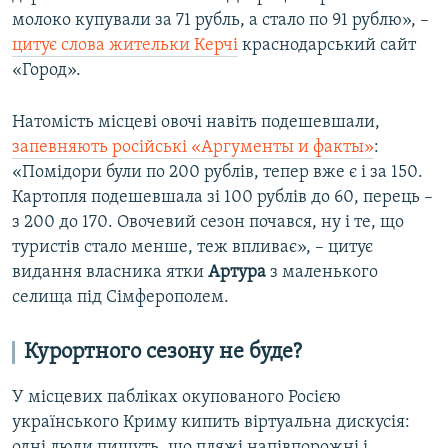
молоко купували за 71 рубль, а стало по 91 рублю», –
цитує слова жительки Керчі
краснодарський сайт
«Город».
Натомість місцеві овочі навіть подешевшали,
запевняють російські «Аргументы и факты»
:
«Помідори були по 200 рублів, тепер вже є і за 150.
Картопля подешевшала зі 100 рублів до 60, перець –
з 200 до 170. Овочевий сезон почався, ну і те, що
туристів стало менше, теж впливає», – цитує
видання власника ятки
Артура
з маленького
селища під Сімферополем.
Курортного сезону не буде?
У місцевих пабліках окупованого Росією
українського Криму кипить віртуальна дискусія:
одні люди пишуть, що пляжі напівпорожні і