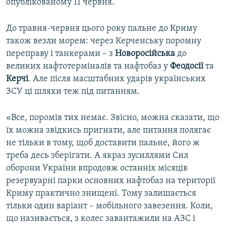
опублікованому 11 червня.
До травня-червня цього року пальне до Криму
також везли морем: через Керченську поромну
переправу і танкерами – з
Новоросійська
до
великих нафтотерміналів та нафтобаз у
Феодосії
та
Керчі
. Але після масштабних ударів українських
ЗСУ ці шляхи теж під питанням.
«Все, поромів тих немає. Звісно, можна сказати, що
їх можна звідкись пригнати, але питання полягає
не тільки в тому, щоб доставити пальне, його ж
треба десь зберігати. А якраз зусиллями Сил
оборони України впродовж останніх місяців
резервуарні парки основних нафтобаз на території
Криму практично знищені. Тому залишається
тільки один варіант – мобільного завезення. Коли,
що називається, з колес завантажили на АЗС і