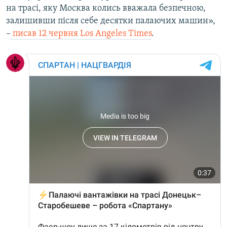
на трасі, яку Москва колись вважала безпечною,
залишивши після себе десятки палаючих машин»,
–
писав 12 червня Los Angeles Times
.