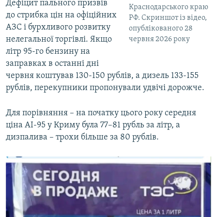
Дефіцит пального призвів
Краснодарського краю
до стрибка цін на офіційних
РФ. Скриншот із відео,
АЗС і бурхливого розвитку
опублікованого 28
нелегальної торгівлі. Якщо
червня 2026 року
літр 95-го бензину на
заправках в останні дні
червня коштував 130-150 рублів, а дизель 133-155
рублів, перекупники пропонували удвічі дорожче.
Для порівняння – на початку цього року середня
ціна АІ-95 у Криму була 77–81 рубль за літр, а
дизпалива – трохи більше за 80 рублів.