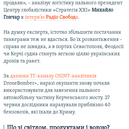
продали», – аналізує логістику пального президент
Центру глобалістики «Стратегія ХХІ»
Михайло
Гончар
в
інтерв'ю
Радіо Свобод
а
.
На думку експерта, істотно збільшити постачання
танкерами теж не вдасться. Бо їх розвантаження –
справа не швидка, а в портах Севастополя, Феодосії
чи Керчі судна стануть легкою ціллю українських
дронів та ракет.
За
даними ТГ-каналу OSINT-аналітиків
DroneBomber+, наразі окупанти знову почали
використовувати для завезення пального
автомобільну частину Керченського мосту. 27
червня дослідники нарахували приблизно 40
бензовозів, які їхали до Криму.
Що зі світлом, продуктами і водою?