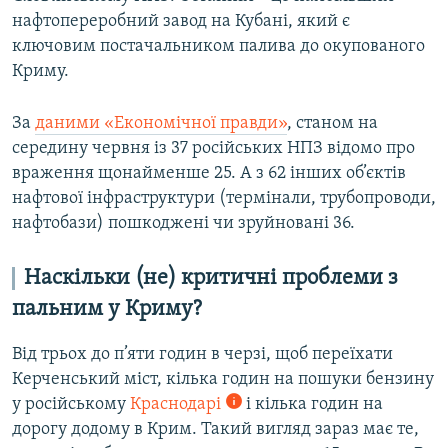
нафтопереробний завод на Кубані, який є
ключовим постачальником палива до окупованого
Криму.
За
даними «Економічної правди»
, станом на
середину червня із 37 російських НПЗ відомо про
враження щонайменше 25. А з 62 інших об’єктів
нафтової інфраструктури (термінали, трубопроводи,
нафтобази) пошкоджені чи зруйновані 36.
Наскільки (не) критичні проблеми з
пальним у Криму?
Від трьох до п’яти годин в черзі, щоб переїхати
Керченський міст, кілька годин на пошуки бензину
у російському
Краснодарі
і кілька годин на
дорогу додому в Крим. Такий вигляд зараз має те,