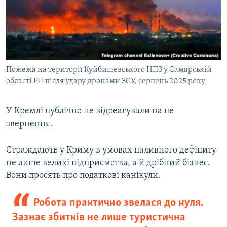
Пожежа на території Куйбишевського НПЗ у Самарській
області РФ після удару дронами ЗСУ, серпень 2025 року
У Кремлі публічно не відреагували на це
звернення.
Страждають у Криму в умовах паливного дефіциту
не лише великі підприємства, а й дрібний бізнес.
Вони просять про податкові канікули.
Робота практично звелася до нуля.
Зазнає збитків не лише туристична