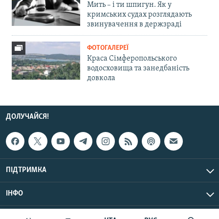
Мить – і ти шпигун. Як у
кримських судах розглядають
звинувачення в держзраді
ФОТОГАЛЕРЕЇ
Краса Сімферопольського
водосховища та занедбаність
довкола
ДОЛУЧАЙСЯ!
ПІДТРИМКА
ІНФО