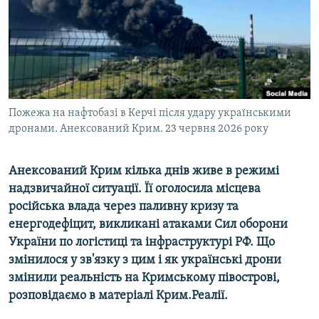
ВІДЕОУРОКИ «ELIFBE»
Русский
СВІДЧЕННЯ ОКУПАЦІЇ
Qırımtatar
УКРАЇНСЬКА ПРОБЛЕМА КРИМУ
ДОЛУЧАЙСЯ!
ІНФОГРАФІКА
Пожежа на нафтобазі в Керчі після удару українськими
дронами. Анексований Крим. 23 червня 2026 року
Усі сайти RFE/RL
Анексований Крим кілька днів живе в режимі
надзвичайної ситуації. Її оголосила місцева
російська влада через паливну кризу та
енергодефіцит, викликані атаками Сил оборони
України по логістиці та інфраструктурі РФ. Що
змінилося у зв'язку з цим і як українські дрони
змінили реальність на Кримському півострові,
розповідаємо в матеріалі Крим.Реалії.