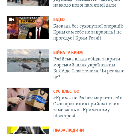
навколо нової пам'ятної дати
ВІДЕО
Блокада без сухопутної операції:
Крим сам себе не заправить і не
прогодує | Крим.Реалії
ВІЙНА ТА КРИМ
Російська влада обіцяє закрити
морський шлях українським
БпЛА до Севастополя. Чи реально
це?
СУСПІЛЬСТВО
«Крим – не Росія»: маркетплейс
Ozon припинив прийом нових
замовлень на Кримському
півострові
ПРАВА ЛЮДИНИ