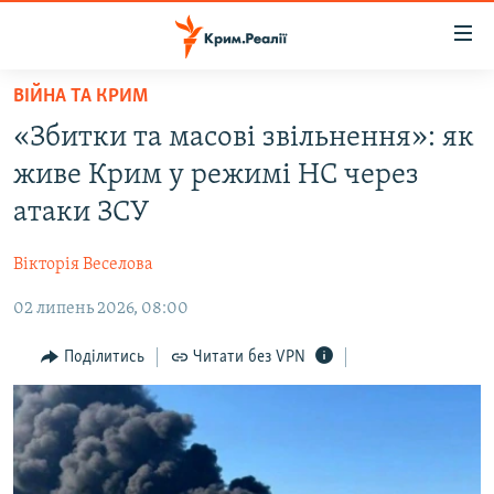
Доступність
посилання
Перейти
ВІЙНА ТА КРИМ
до
НОВИНИ
«Збитки та масові звільнення»: як
основного
ВОДА.КРИМ
матеріалу
живе Крим у режимі НС через
ВІДЕО ТА ФОТО
Перейти
атаки ЗСУ
до
ПОЛІТИКА
основної
Вікторія Веселова
БЛОГИ
навігації
Перейти
02 липень 2026, 08:00
ПОГЛЯД
до
ІНТЕРВ'Ю
Поділитись
Читати без VPN
пошуку
ВСЕ ЗА ДЕНЬ
СПЕЦПРОЕКТИ
ЯК ОБІЙТИ БЛОКУВАННЯ
ДЕПОРТАЦІЯ