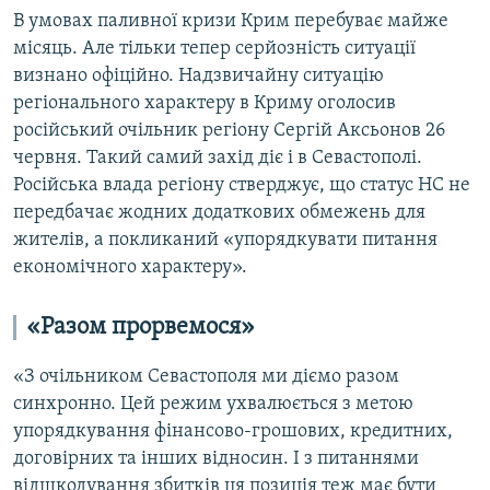
В умовах паливної кризи Крим перебуває майже
місяць. Але тільки тепер серйозність ситуації
визнано офіційно. Надзвичайну ситуацію
регіонального характеру в Криму оголосив
російський очільник регіону Сергій Аксьонов 26
червня. Такий самий захід діє і в Севастополі.
Російська влада регіону стверджує, що статус НС не
передбачає жодних додаткових обмежень для
жителів, а покликаний «упорядкувати питання
економічного характеру».
«Разом прорвемося»
«З очільником Севастополя ми діємо разом
синхронно. Цей режим ухвалюється з метою
упорядкування фінансово-грошових, кредитних,
договірних та інших відносин. І з питаннями
відшкодування збитків ця позиція теж має бути