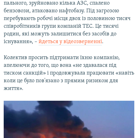
пального, зруйновано кілька АЗС, спалено
бензовози, атаковано нафтобазу. Під загрозою
перебувають робочі місця двох із половиною тисяч
співробітників групи компаній ТЕС. Це тисячі
родин, які можуть залишитися без засобів до
існування», –
йдеться у відеозверненні
.
Колектив просить підтримати їхню компанію,
апелюючи до того, що вона «не здавалася під
тиском санкцій» і продовжувала працювати «навiть
коли це було пов'язано з прямим ризиком для
життя».