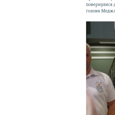
повернулися д
голови Меджл