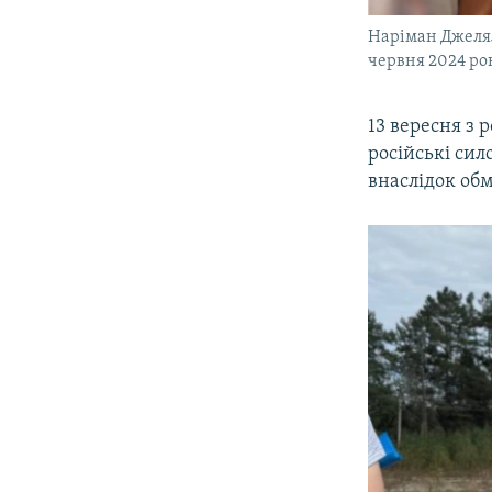
Наріман Джелял
червня 2024 рок
13 вересня з
російські си
внаслідок обм