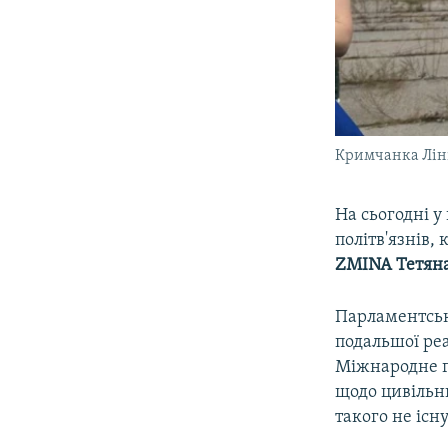
Кримчанка Лініє
На сьогодні у
політв'язнів
ZMINA Тетян
Парламентськ
подальшої реа
Міжнародне г
щодо цивільни
такого не існу