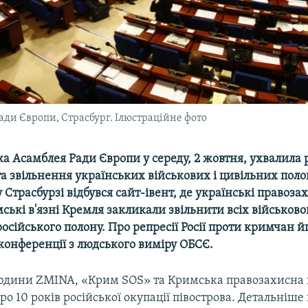
ади Європи, Страсбург. Ілюстраційне фото
а Асамблея Ради Європи у середу, 2 жовтня, ухвалила
а звільнення українських військових і цивільних пол
 Страсбурзі відбувся сайт-івент, де українські правоза
ькі в'язні Кремля закликали звільнити всіх військов
російського полону. Про репресії Росії проти кримчан 
конференції з людського виміру ОБСЄ.
юдини ZMINA, «Крим SOS» та Кримська правозахисна 
ро 10 років російської окупації півострова. Детальніше 