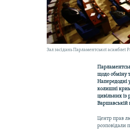
Зал засідань Парламентської асамблеї Р
Парламентськ
щодо обміну т
Напередодні у
колишні кримс
цивільних із 
Варшавській 
Центр прав л
розповідали п