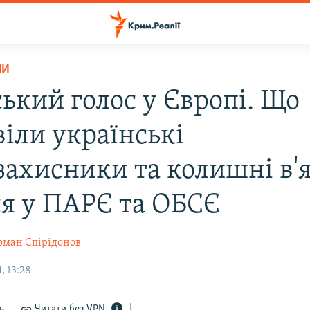
НИ
ький голос у Європі. Що
віли українські
захисники та колишні в'я
я у ПАРЄ та ОБСЄ
оман Спірідонов
, 13:28
ь
Читати без VPN