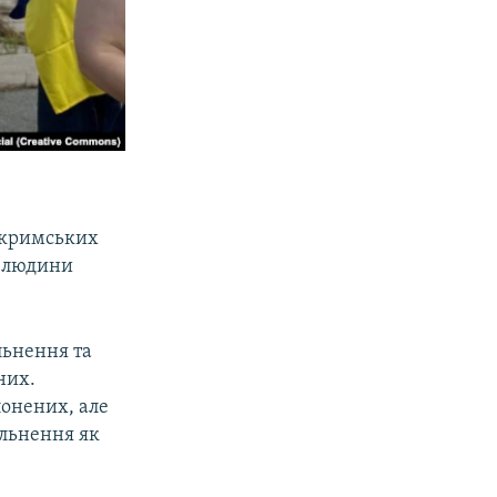
8 кримських
в людини
льнення та
них.
онених, але
ільнення як