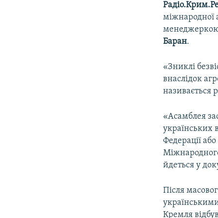
Радіо.Крим.Ре
міжнародної 
менеджеркою 
Баран
.
«Зниклі безві
внаслідок агр
називається 
«Асамблея зао
українських в
Федерації або
Міжнародного
йдеться у док
Після масовог
українськими
Кремля відбув