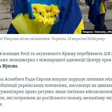
 Умерова після звільнення. Україна, 13 вересня 2024 року
 в'язницях Росії та окупованого Криму перебувають 21
, каже менеджерка з міжнародної адвокації Центру пра
а Жукова
.
а Асамблея Ради Європи вперше порушує питання зві
білітації українських полонених, наголошує на цивіль
уманітарне право регулює лише питання військовопол
х, які потрапили до російського полону, механізму зв
є.