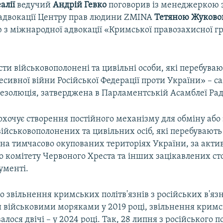
алії
ведучий
Андрій Гевко
поговорив із менеджеркою 
адвокації Центру прав людини ZMINA
Тетяною Жуков
з міжнародної адвокації «Кримської правозахисної г
сти військовополонені та цивільні особи, які перебуваю
есивної війни Російської Федерації проти України» – с
резолюція, затверджена в Парламентській Асамблеї Ра
хочує створення постійного механізму для обміну або
ійськовополонених та цивільних осіб, які перебувають 
 на тимчасово окупованих територіях України, за актив
 комітету Червоного Хреста та інших зацікавлених сто
ументі.
о звільнення кримських політв'язнів з російських в'яз
 військовими моряками у 2019 році, звільнення кримс
алося двічі – у 2024 році. Так, 28 липня з російського 