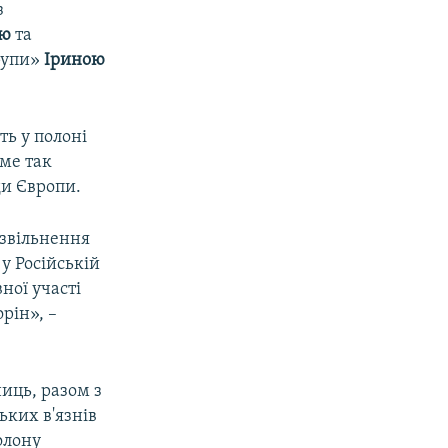
з
ою
та
рупи»
Іриною
ть у полоні
аме так
ди Європи.
 звільнення
у Російській
ної участі
рін», –
ниць, разом з
ьких в'язнів
полону