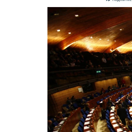
ВІДЕОУРОКИ «ELIFBE»
СВІДЧЕННЯ ОКУПАЦІЇ
УКРАЇНСЬКА ПРОБЛЕМА КРИМУ
ІНФОГРАФІКА