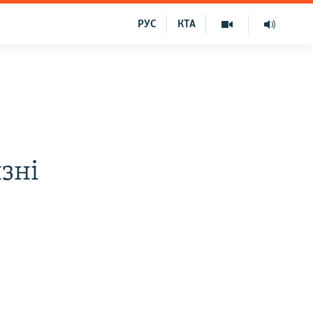
РУС
КТА
зні