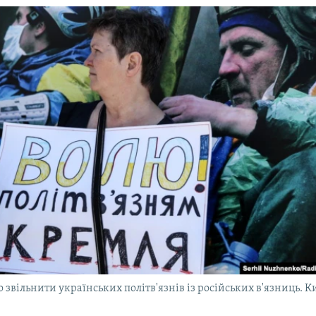
 звільнити українських політв'язнів із російських в'язниць. Ки