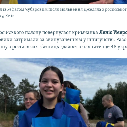
 із Рефатом Чубаровим після звільнення Джеляла з російського
у, Київ
 російського полону повернулася кримчанка
Леніє Умер
ловики затримали за звинуваченням у шпигунстві. Разо
іну з російських в'язниць вдалося звільнити ще 48 укра