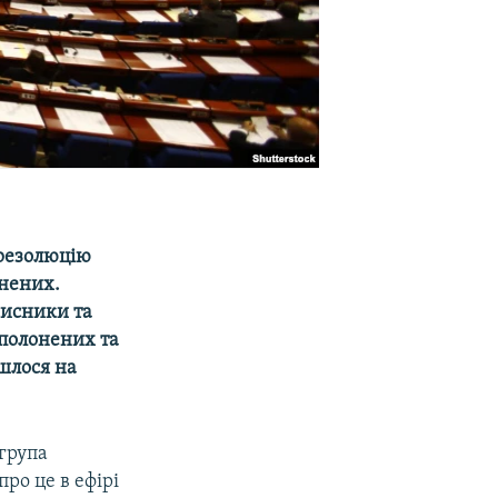
 резолюцію
онених.
хисники та
ополонених та
йшлося на
група
про це в ефірі