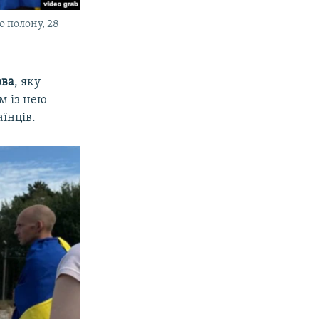
 полону, 28
ова
, яку
м із нею
їнців.