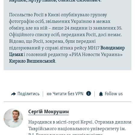
Карпюк, Артур Панов, Олексій Сизонович
.
Посольство Росії в Києві опублікувало групову
фотографію осіб, звільнених Україною в межах
обміну, але на ній – лише 24 людини із заявлених 35.
Офіційного списку осіб, переданих Росії, досі немає.
Відомо, що Росії, зокрема, були передані
підозрюваний у справі літака рейсу MH17
Володимир
Цемах
і головний редактор «РИА Новости Украина»
Кирило Вишинський
.
Поділитись
Читати без VPN
Follow us
Сергій Мокрушин
Народився в місті-герої Керчі. Отримав диплом
Таврійського національного університету ім.