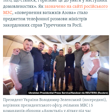
того, що сталося, і братиме це до уваги у наступних
домовленостях». Як
зазначено на сайті російського
МЗС
, «повернення ватажків Азова» стало
предметом телефонної розмови міністрів
закордонних справ Туреччини та Росії.
Президент України Володимир Зеленський (посередині),
керівник президентського офісу, очільник МВС і 5
командирів оборони «Азовсталі» у літаку під час