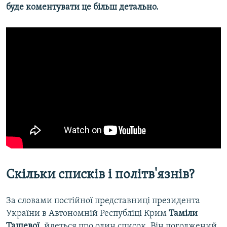
буде коментувати це більш детально.
Скільки списків і політв'язнів?
За словами постійної представниці президента
України в Автономній Республіці Крим
Таміли
Ташевої
, йдеться про один список. Він погоджений