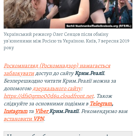
Український режисер Олег Сенцов після обміну
ув'язненими між Росією та Україною. Київ, 7 вересня 2019
року
Роскомнагляд (Роскомнадзор) намагається
заблокувати
доступ до сайту
Крим.Реалії
.
Безперешкодно читати Крим.Реалії можна за
допомогою
дзеркального сайту
:
https://dfs0qrmo00d6u.cloudfront.net
. Також
слідкуйте за основними подіями в
Telegram
,
Instagram
та
Viber
Крим.Реалії
. Рекомендуємо вам
встановити
VPN
.