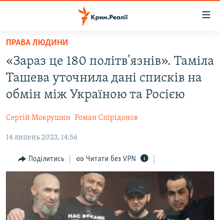
Доступність
посилання
Перейти
ПРАВА ЛЮДИНИ
до
НОВИНИ
«Зараз це 180 політв'язнів». Таміла
основного
ВОДА.КРИМ
матеріалу
Ташева уточнила дані списків на
ВІДЕО ТА ФОТО
Перейти
обмін між Україною та Росією
до
ПОЛІТИКА
основної
Сергій Мокрушин
Роман Спірідонов
БЛОГИ
навігації
Перейти
14 липень 2023, 14:56
ПОГЛЯД
до
ІНТЕРВ'Ю
Поділитись
Читати без VPN
пошуку
ВСЕ ЗА ДЕНЬ
СПЕЦПРОЕКТИ
ЯК ОБІЙТИ БЛОКУВАННЯ
ДЕПОРТАЦІЯ