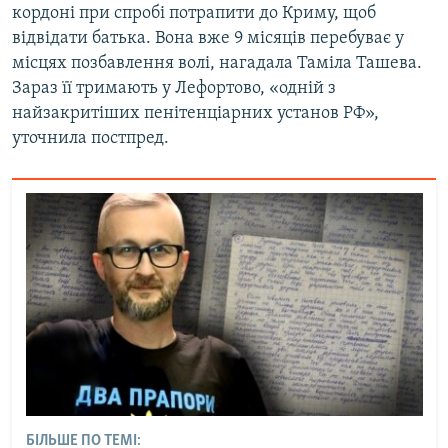
кордоні при спробі потрапити до Криму, щоб
відвідати батька. Вона вже 9 місяців перебуває у
місцях позбавлення волі, нагадала Таміла Ташева.
Зараз її тримають у Лефортово, «одній з
найзакритіших пенітенціарних установ РФ»,
уточнила постпред.
БІЛЬШЕ ПО ТЕМІ: