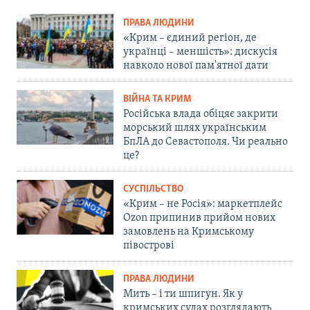
ПРАВА ЛЮДИНИ
«Крим – єдиний регіон, де
українці – меншість»: дискусія
навколо нової пам'ятної дати
ВІЙНА ТА КРИМ
Російська влада обіцяє закрити
морський шлях українським
БпЛА до Севастополя. Чи реально
це?
СУСПІЛЬСТВО
«Крим – не Росія»: маркетплейс
Ozon припинив прийом нових
замовлень на Кримському
півострові
ПРАВА ЛЮДИНИ
Мить – і ти шпигун. Як у
кримських судах розглядають