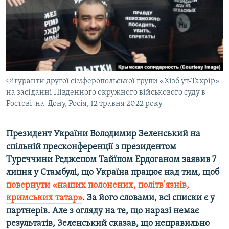
ВІДЕОУРОКИ «ELIFBE»
Русский
СВІДЧЕННЯ ОКУПАЦІЇ
Qırımtatar
УКРАЇНСЬКА ПРОБЛЕМА КРИМУ
ДОЛУЧАЙСЯ!
ІНФОГРАФІКА
Фігуранти другої сімферопольської групи «Хізб ут-Тахрір»
на засіданні Південного окружного військового суду в
Ростові-на-Дону, Росія, 12 травня 2022 року
Усі сайти RFE/RL
Президент України Володимир Зеленський на
спільній пресконференції з президентом
Туреччини Реджепом Тайїпом Ердоганом заявив 7
липня у Стамбулі, що Україна працює над тим, щоб
повернути «наших полонених, політв'язнів,
кримських татар»
. За його словами, всі списки є у
партнерів. Але з огляду на те, що наразі немає
результатів, Зеленський сказав, що неправильно