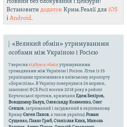
Новини без блокування і цензури!
Встановити
додаток
Крим.Реалії для
iOS
і
Android
.
«Великий обмін» утримуваними
особами між Україною і Росією
7 вересня
відбувся обмін
утримуваними
громадянами між Україною і Росією. Літак із 35
українцями приземлився в київському аеропорту
«Бориспіль». В Україну повернулися 24 моряки,
захоплені ФСБ Росії восени 2018 року в районі
Керченської протоки, кримчани
Едем Бекіров,
Володимир Балух, Олександр Кольченко, Олег
Сенцов
, затриманий і засуджений в окупованому
Криму
Євген Панов
, а також українці
Роман
Сущенко, Павло Гриб, Станіслав Клих, Микола