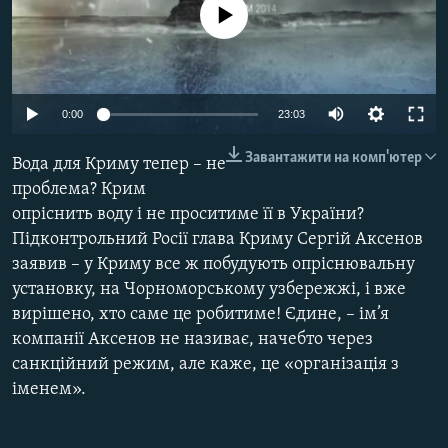
No media source currently available
ВІДЕОУРОКИ «ELIFBE»
Русский
СВІДЧЕННЯ ОКУПАЦІЇ
Qırımtatar
УКРАЇНСЬКА ПРОБЛЕМА КРИМУ
Auto
0:00
23:03
ДОЛУЧАЙСЯ!
ІНФОГРАФІКА
240p
Завантажити на комп'ютер
Вода для Криму тепер – не
360p
проблема? Крим
опріснить воду і не проситиме її в України?
480p
Усі сайти RFE/RL
Auto
240p
360p
480p
Підконтрольний Росії глава Криму Сергій Аксенов
720p
заявив – у Криму все ж побудують опріснювальну
720p
1080p
1080p
установку, на Чорноморському узбережжі, і вже
вирішено, хто саме це робитиме! Єдине, – ім’я
компанії Аксенов не називає, начебто через
санкційний режим, але каже, це «організація з
іменем».