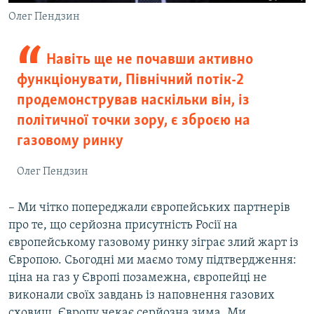
Олег Пендзин
Навіть ще не почавши активно
функціонувати, Північний потік-2
продемонстрував наскільки він, із
політичної точки зору, є зброєю на
газовому ринку
Олег Пендзин
– Ми чітко попереджали європейських партнерів
про те, що серйозна присутність Росії на
європейському газовому ринку зіграє злий жарт із
Європою. Сьогодні ми маємо тому підтвердження:
ціна на газ у Європі позамежна, європейці не
виконали своїх завдань із наповнення газових
сховищ, Європу чекає серйозна зима. Ми