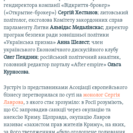
гендиректора компанії «Відкриття-брокер»
(«Открытие-брокер»)
Сергій Хестанов
; литовський
політолог, ексголова Комітету закордонних справ
парламенту Литви
Альвідас Медалінскас
; директор
програм безпеки ради зовнішньої політики
«Українська призма»
Анна Шелест
; член
українського Економічного дискусійного клубу
Олег Пендзин
; російський політичний аналітик,
головний редактор порталу «After empire»
Ольга
Курносова
.
Зустріч із представниками Асоціації європейського
бізнесу перетворилася по суті на
монолог Сергія
Лаврова
, з якого стає зрозуміло: в Росії розуміють,
що ЄС запровадив санкції через окупацію та
анексію Криму. Щоправда, окупацію Лавров
називає «захистом прав жителів Криму», на яких,
за його твердженням «було оголошене полювання,