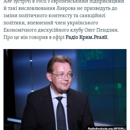
Але зустрічі в Росії з європейськими підприємцями
й такі висловлювання Лаврова не призведуть до
зміни політичного контексту та санкційної
політики, впевнений член українського
Економічного дискусійного клубу Олег Пендзин.
Про це він говорив в ефірі
Радіо Крим.Реалії
.