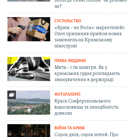
БпЛА до Севастополя. Чи реально
це?
СУСПІЛЬСТВО
«Крим – не Росія»: маркетплейс
Ozon припинив прийом нових
замовлень на Кримському
півострові
ПРАВА ЛЮДИНИ
Мить – і ти шпигун. Як у
кримських судах розглядають
звинувачення в держзраді
ФОТОГАЛЕРЕЇ
Краса Сімферопольського
водосховища та занедбаність
довкола
ВІЙНА ТА КРИМ
Сорок днів, сорок ночей. Про