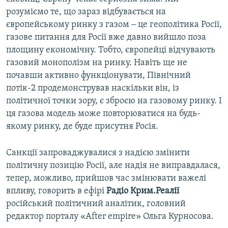
розуміємо те, що зараз відбувається на
європейському ринку з газом ‒ це геополітика Росії,
газове питання для Росії вже давно вийшло поза
площину економічну. Тобто, європейці відчувають
газовий монополізм на ринку. Навіть ще не
почавши активно функціонувати, Північний
потік-2 продемонстрував наскільки він, із
політичної точки зору, є зброєю на газовому ринку. І
ця газова модель може повторюватися на будь-
якому ринку, де буде присутня Росія.
Санкції запроваджувалися з надією змінити
політичну позицію Росії, але надія не виправдалася,
тепер, можливо, прийшов час змінювати важелі
впливу, говорить в ефірі
Радіо Крим.Реалії
російський політичний аналітик, головний
редактор порталу «After empire» Ольга Курносова.