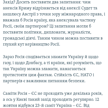
Захід? Досить поставити два запитання: чим
анексія Криму відрізняється від анексії Судет та
аншлюсу Австрії з точки зору міжнародного права, і
вважала б Росія країну, яка анексувала частину
Росії, своїм партнером? Ці запитання могли б
поставити політики, дипломати, журналісти,
громадські діячі. Таким чином можна поставити в
глухий кут керівництво Росії.
Зараз Росія сподівається зламати Україну й щодо
газу, і щодо Донбасу, а ті країни, які розуміють, що
так Україну можна зламати, намагаються
протистояти цим фактам. Стійкість ЄС, НАТО і
партнерів є важливим питанням безпеки.
Саміти Росія ‒ ЄС не проходять уже декілька років,
а ось у Києві такий захід проходить регулярно. 12
жовтня відбувся 23-й саміт Україна ‒ ЄС. Від