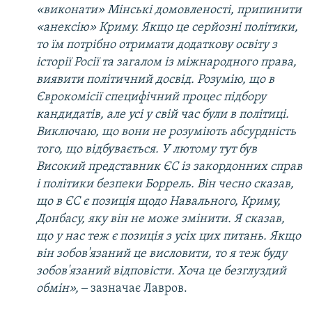
«виконати» Мінські домовленості, припинити
«анексію» Криму. Якщо це серйозні політики,
то їм потрібно отримати додаткову освіту з
історії Росії та загалом із міжнародного права,
виявити політичний досвід. Розумію, що в
Єврокомісії специфічний процес підбору
кандидатів, але усі у свій час були в політиці.
Виключаю, що вони не розуміють абсурдність
того, що відбувається. У лютому тут був
Високий представник ЄС із закордонних справ
і політики безпеки Боррель. Він чесно сказав,
що в ЄС є позиція щодо Навального, Криму,
Донбасу, яку він не може змінити. Я сказав,
що у нас теж є позиція з усіх цих питань. Якщо
він зобов'язаний це висловити, то я теж буду
зобов'язаний відповісти. Хоча це безглуздий
обмін»,
‒ зазначає Лавров.