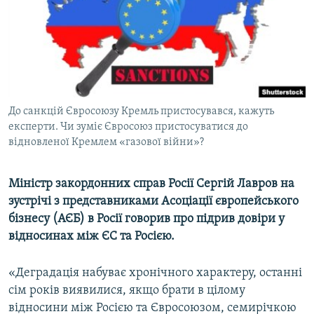
ВІДЕОУРОКИ «ELIFBE»
Русский
СВІДЧЕННЯ ОКУПАЦІЇ
Qırımtatar
УКРАЇНСЬКА ПРОБЛЕМА КРИМУ
ДОЛУЧАЙСЯ!
ІНФОГРАФІКА
До санкцій Євросоюзу Кремль пристосувався, кажуть
експерти. Чи зуміє Євросоюз пристосуватися до
відновленої Кремлем «газової війни»?
Усі сайти RFE/RL
Міністр закордонних справ Росії Сергій Лавров на
зустрічі з представниками Асоціації європейського
бізнесу (АЄБ) в Росії говорив про підрив довіри у
відносинах між ЄС та Росією.
«Деградація набуває хронічного характеру, останні
сім років виявилися, якщо брати в цілому
відносини між Росією та Євросоюзом, семирічкою