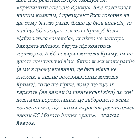
щоб такі речі навіть проголошувати:
«припинити анексію Криму». Вже пояснював
нашим колегам, і президент Росії говорив на
цю тему багато разів. Якщо це була анексія, то
навіщо ЄС покарав жителів Криму? Коли
відбувається «анексія», їх ніхто не запитує.
Заходять війська, беруть під контроль
територію. А ЄС покарав жителів Криму: їм не
дають шенгенські візи. Якщо ж ми мали рацію
(а ми в цьому впевнені, це була ніяка не
анексія, а вільне волевиявлення жителів
Криму), то це ще гірше, тому що тоді їх
карають (не даючи їм шенгенські візи) за їхні
політичні переконання. Це заборонено всіма
конвенціями, під якими «кров'ю» розписалися
члени ЄС і багато інших країн»,
‒ вважає
Лавров.