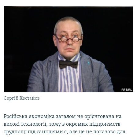
Сергій Хестанов
Російська економіка загалом не орієнтована на
високі технології, тому в окремих підприємств
труднощі під санкціями є, але це не показово для