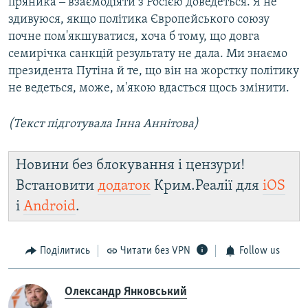
пряника ‒ взаємодіяти з Росією доведеться. Я не
здивуюся, якщо політика Європейського союзу
почне пом'якшуватися, хоча б тому, що довга
семирічка санкцій результату не дала. Ми знаємо
президента Путіна й те, що він на жорстку політику
не ведеться, може, м'якою вдасться щось змінити.
(Текст підготувала Інна Аннітова)
Новини без блокування і цензури!
Встановити
додаток
Крим.Реалії для
iOS
і
Android
.
Поділитись
Читати без VPN
Follow us
Олександр Янковський