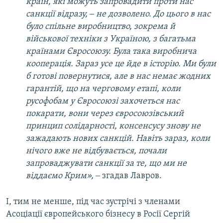
країн, які можуть запровадити проти нас
санкції відразу, ‒ не дозволено. До цього в нас
було спільне виробництво, зокрема й
військової техніки з Україною, з багатьма
країнами Євросоюзу. Була така виробнича
кооперація. Зараз усе це йде в історію. Ми були
б готові повернутися, але в нас немає жодних
гарантій, що на черговому етапі, коли
русофобам у Євросоюзі захочеться нас
покарати, вони через євросоюзівський
принцип солідарності, консенсусу знову не
зажадають нових санкцій. Навіть зараз, коли
нічого вже не відбувається, почали
запроваджувати санкції за те, що ми не
віддаємо Крим»,
‒ згадав Лавров.
І, тим не менше, під час зустрічі з членами
Асоціації європейського бізнесу в Росії Сергій