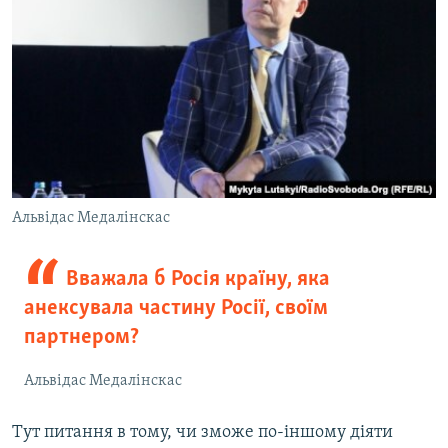
Альвідас Медалінскас
Вважала б Росія країну, яка
анексувала частину Росії, своїм
партнером?
Альвідас Медалінскас
Тут питання в тому, чи зможе по-іншому діяти