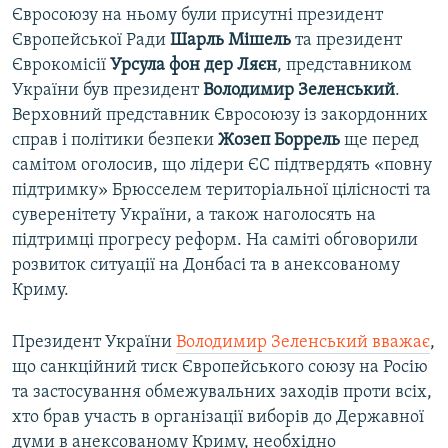
Євросоюзу на ньому були присутні президент
Європейської Ради
Шарль Мішель
та президент
Єврокомісії
Урсула фон дер Ляєн
, представником
України був президент
Володимир Зеленський
.
Верховний представник Євросоюзу із закордонних
справ і політики безпеки
Жозеп Боррель
ще перед
самітом оголосив, що лідери ЄС підтвердять «повну
підтримку» Брюсселем територіальної цілісності та
суверенітету України, а також наголосять на
підтримці прогресу реформ. На саміті обговорили
розвиток ситуації на Донбасі та в анексованому
Криму.
Президент України
Володимир Зеленський вважає
,
що санкційний тиск Європейського союзу на Росію
та застосування обмежувальних заходів проти всіх,
хто брав участь в організації виборів до Державної
думи в анексованому Криму, необхідно