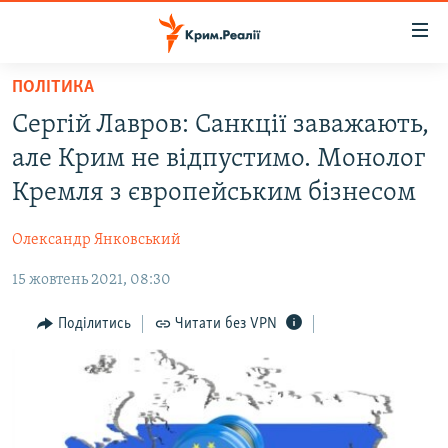
Доступність
посилання
Перейти
ПОЛІТИКА
до
НОВИНИ
Сергій Лавров: Санкції заважають,
основного
ВОДА.КРИМ
матеріалу
але Крим не відпустимо. Монолог
ВІДЕО ТА ФОТО
Перейти
Кремля з європейським бізнесом
до
ПОЛІТИКА
основної
Олександр Янковський
БЛОГИ
навігації
Перейти
15 жовтень 2021, 08:30
ПОГЛЯД
до
ІНТЕРВ'Ю
Поділитись
Читати без VPN
пошуку
ВСЕ ЗА ДЕНЬ
СПЕЦПРОЕКТИ
ЯК ОБІЙТИ БЛОКУВАННЯ
ДЕПОРТАЦІЯ