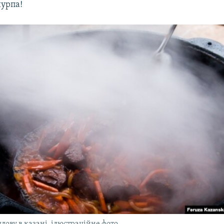
шурпа!