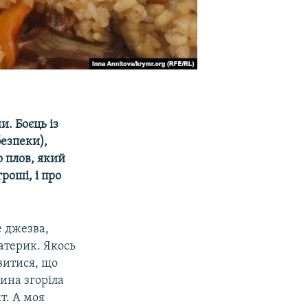
и. Боєць із
безпеки),
о плов, який
роші, і про
е джезва,
материк. Якось
витися, що
ина згоріла
т. А моя