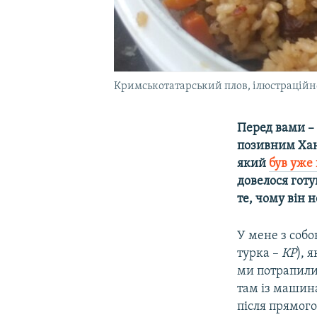
Кримськотатарський плов, ілюстраційн
Перед вами – 
позивним Хан 
який
був уже 
довелося готу
те, чому він 
У мене з собо
турка –
КР
), 
ми потрапили 
там із машин
після прямого