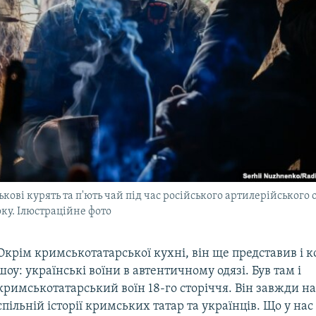
ькові курять та п'ють чай під час російського артилерійського о
оку. Ілюстраційне фото
Окрім кримськотатарської кухні, він ще представив і 
шоу: українські воїни в автентичному одязі. Був там і
кримськотатарський воїн 18-го сторіччя. Він завжди н
спільній історії кримських татар та українців. Що у нас