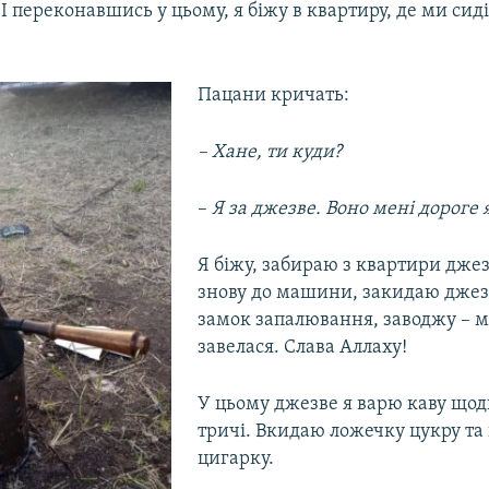
І переконавшись у цьому, я біжу в квартиру, де ми сид
Пацани кричать:
– Хане, ти куди?
–
Я за джезве. Воно мені дороге 
Я біжу, забираю з квартири джез
знову до машини, закидаю джезв
замок запалювання, заводжу – 
завелася. Слава Аллаху!
У цьому джезве я варю каву щодн
тричі. Вкидаю ложечку цукру та 
цигарку.