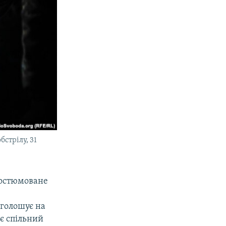
бстрілу, 31
костюмоване
аголошує на
 є спільний