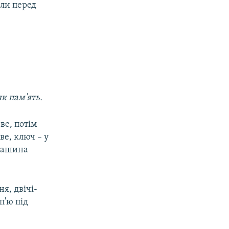
іли перед
як пам'ять.
ве, потім
е, ключ – у
машина
я, двічі-
п'ю під