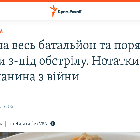
М
на весь батальйон та пор
 з-під обстрілу. Нотатки
анина з війни
, 16:05
ь
Читати без VPN