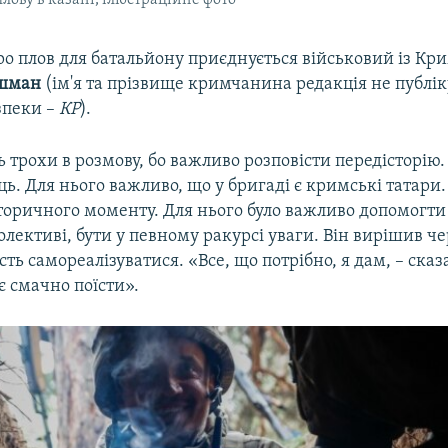
лову в казані, ілюстраційне фото
о плов для батальйону приєднується військовий із Кри
шман
(ім'я та прізвище кримчанина редакція не публік
зпеки –
КР
).
ь трохи в розмову, бо важливо розповісти передісторію
ць. Для нього важливо, що у бригаді є кримські татари.
сторичного моменту. Для нього було важливо допомогт
колективі, бути у певному ракурсі уваги. Він вирішив ч
ть самореалізуватися. «Все, що потрібно, я дам, – сказа
є смачно поїсти».