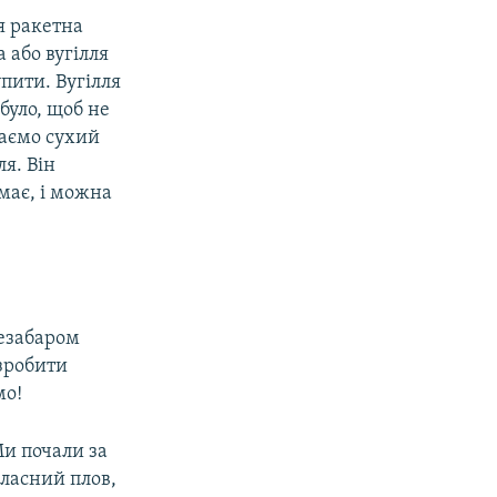
я ракетна
 або вугілля
пити. Вугілля
було, щоб не
даємо сухий
ля. Він
має, і можна
незабаром
 зробити
мо!
Ми почали за
класний плов,