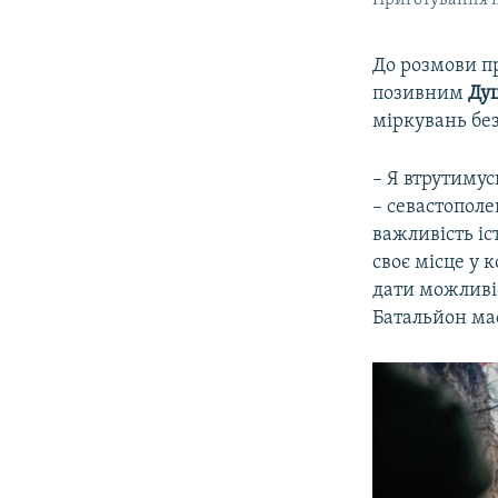
Приготування п
До розмови пр
позивним
Ду
міркувань бе
– Я втрутимус
– севастополе
важливість і
своє місце у 
дати можливіс
Батальйон ма