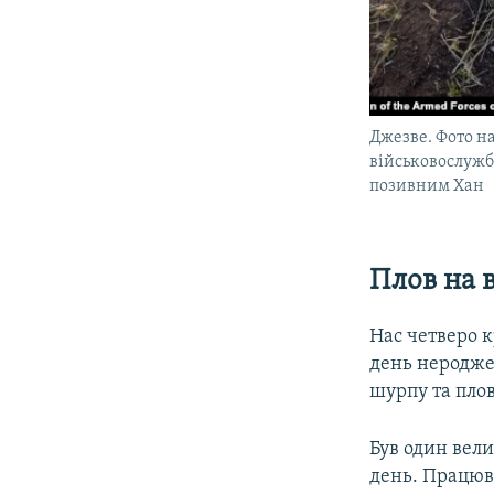
Джезве. Фото 
військовослужб
позивним Хан
Плов на 
Нас четверо к
день нероджен
шурпу та плов
Був один вели
день. Працюва