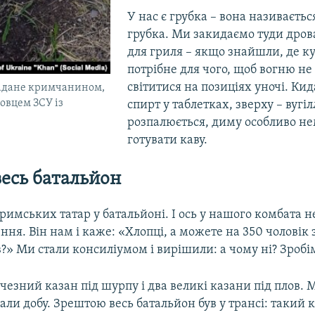
У нас є грубка – вона називаєтьс
грубка. Ми закидаємо туди дрова
для гриля – якщо знайшли, де ку
потрібне для чого, щоб вогню не 
світитися на позиціях уночі. Ки
надане кримчанином,
овцем ЗСУ із
спирт у таблетках, зверху – вугіл
розпалюється, диму особливо не
готувати каву.
весь батальйон
римських татар у батальйоні. І ось у нашого комбата 
ня. Він нам і каже: «Хлопці, а можете на 350 чоловік
?» Ми стали консиліумом і вирішили: а чому ні? Зробі
чезний казан під шурпу і два великі казани під плов. 
ли добу. Зрештою весь батальйон був у трансі: такий 