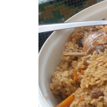
ВІДЕОУРОКИ «ELIFBE»
СВІДЧЕННЯ ОКУПАЦІЇ
УКРАЇНСЬКА ПРОБЛЕМА КРИМУ
ІНФОГРАФІКА