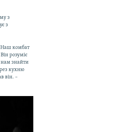
му з
ує з
. Наш комбат
 Він розуміє
и нам знайти
ерез кухню
в він. –