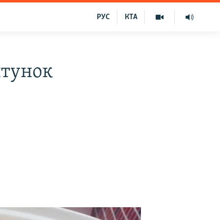
РУС
КТА
ятунок