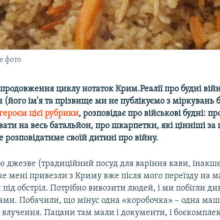
е фото
продовження циклу нотаток Крим.Реалії про будні війн
(його ім'я та прізвище ми не публікуємо з міркувань 
героєм цієї рубрики
, розповідає про військові будні: пр
вати на весь батальйон, про шкарпетки, які цінніші за г
не розповідатиме своїй дитині про війну.
ю джезве (традиційний посуд для варіння кави, інакш
яке мені привезли з Криму вже після мого переїзду на 
під обстріл. Потрібно вивозити людей, і ми побігли ди
ами. Побачили, що мінус одна «коробочка» – одна маш
 влучення. Пацани там мали і документи, і боєкомплек