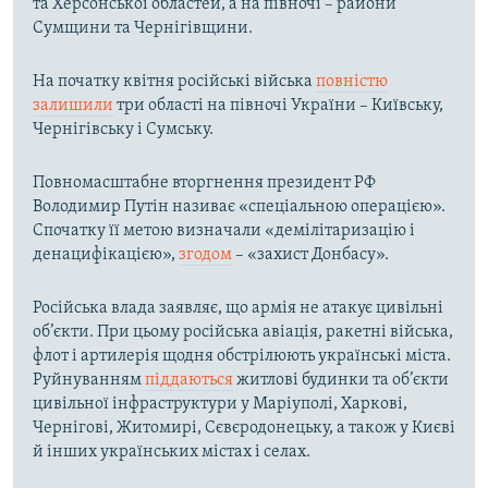
та Херсонської областей, а на півночі – райони
Сумщини та Чернігівщини.
На початку квітня російські війська
повністю
залишили
три області на півночі України – Київську,
Чернігівську і Сумську.
Повномасштабне вторгнення президент РФ
Володимир Путін називає «спеціальною операцією».
Спочатку її метою визначали «демілітаризацію і
денацифікацією»,
згодом
– «захист Донбасу».
Російська влада заявляє, що армія не атакує цивільні
об’єкти. При цьому російська авіація, ракетні війська,
флот і артилерія щодня обстрілюють українські міста.
Руйнуванням
піддаються
житлові будинки та об’єкти
цивільної інфраструктури у Маріуполі, Харкові,
Чернігові, Житомирі, Сєвєродонецьку, а також у Києві
й інших українських містах і селах.