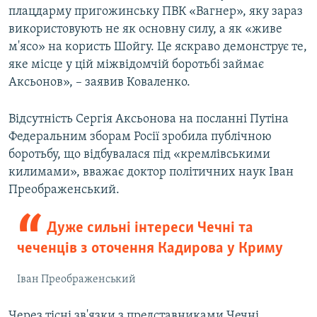
плацдарму пригожинську ПВК «Вагнер», яку зараз
використовують не як основну силу, а як «живе
м'ясо» на користь Шойгу. Це яскраво демонструє те,
яке місце у цій міжвідомчій боротьбі займає
Аксьонов», – заявив Коваленко.
Відсутність Сергія Аксьонова на посланні Путіна
Федеральним зборам Росії зробила публічною
боротьбу, що відбувалася під «кремлівськими
килимами», вважає доктор політичних наук Іван
Преображенський.
Дуже сильні інтереси Чечні та
чеченців з оточення Кадирова у Криму
Іван Преображенський
Через тісні зв'язки з представниками Чечні