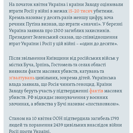
На початок квітня Україна і країни Заходу оцінювали
втрати Росії у війні в межах
15-20 тисяч
убитими.
Кремль називає у десять разів меншу цифру, хоча
речник Путіна визнав, що втрати «значні». У березні
Україна заявила про 1300 загиблих захисників.
Президент Зеленський сказав, що співвідношення
втрат України і Росії у цій війні – «один до десяти».
Після звільнення Київщини від російських військ у
містах Буча, Ірпінь, Гостомель та селах області
виявили факти масових убивств, катувань та
зґвалтувань
цивільних, зокрема дітей. Українська
влада заявила, що Росія чинить геноцид. Країни
Заходу беруть участь у підтвердженні
фактів
масових
убивств. РФ відкидає звинувачення у воєнних
злочинах, а вбивства у Бучі називає «постановкою».
Станом на 10 квітня ООН підтвердила загибель 1793
людей та поранення 2439 цивільних внаслідок війни
Росії проти Україні.