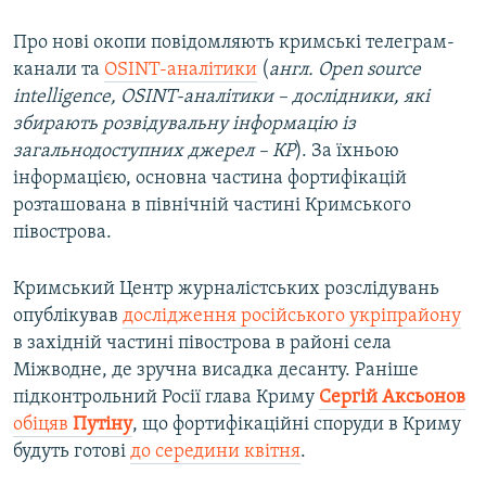
Про нові окопи повідомляють кримські телеграм-
канали та
OSINT-аналітики
(
англ. Open source
intelligence, OSINT-аналітики – дослідники, які
збирають розвідувальну інформацію із
загальнодоступних джерел – КР
). За їхньою
інформацією, основна частина фортифікацій
розташована в північній частині Кримського
півострова.
Кримський Центр журналістських розслідувань
опублікував
дослідження російського укріпрайону
в західній частині півострова в районі села
Міжводне, де зручна висадка десанту. Раніше
підконтрольний Росії глава Криму
Сергій Аксьонов
обіцяв
Путіну
, що фортифікаційні споруди в Криму
будуть готові
до середини квітня
.