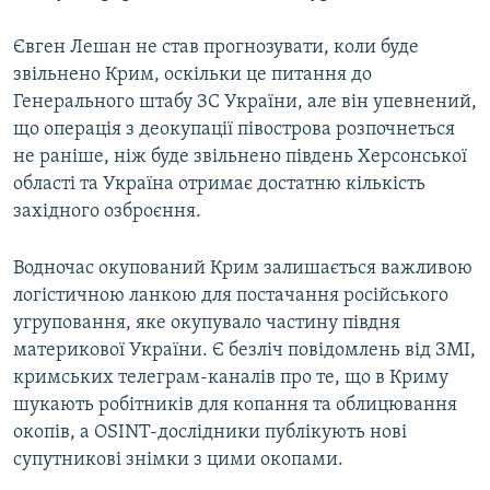
Євген Лешан не став прогнозувати, коли буде
звільнено Крим, оскільки це питання до
Генерального штабу ЗС України, але він упевнений,
що операція з деокупації півострова розпочнеться
не раніше, ніж буде звільнено південь Херсонської
області та Україна отримає достатню кількість
західного озброєння.
Водночас окупований Крим залишається важливою
логістичною ланкою для постачання російського
угруповання, яке окупувало частину півдня
материкової України. Є безліч повідомлень від ЗМІ,
кримських телеграм-каналів про те, що в Криму
шукають робітників для копання та облицювання
окопів, а OSINT-дослідники публікують нові
супутникові знімки з цими окопами.