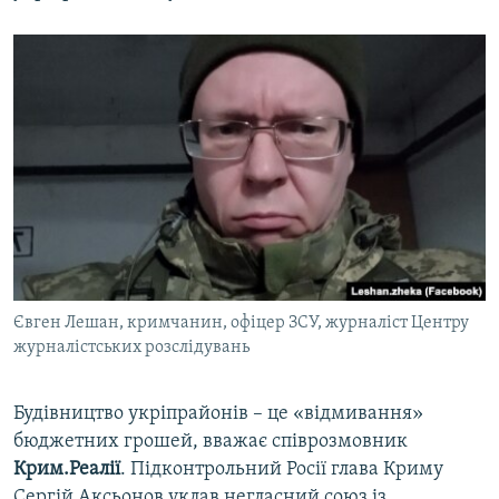
Євген Лешан, кримчанин, офіцер ЗСУ, журналіст Центру
журналістських розслідувань
Будівництво укріпрайонів – це «відмивання»
бюджетних грошей, вважає співрозмовник
Крим.Реалії
. Підконтрольний Росії глава Криму
Сергій Аксьонов уклав негласний союз із