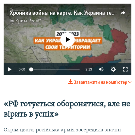
Хроника войны на карте. Как Украина теряла и возвращала контроль над своими территориями c 24 февраля 2022 года (видео)
by
Крим.Реалії
No media source currently available
Auto
0:00
2:13
240p
Завантажити на комп'ютер
360p
Auto
240p
360p
480p
480p
«РФ готується оборонятися, але не
720p
вірить в успіх»
720p
1080p
1080p
Окрім цього, російська армія зосередила значні