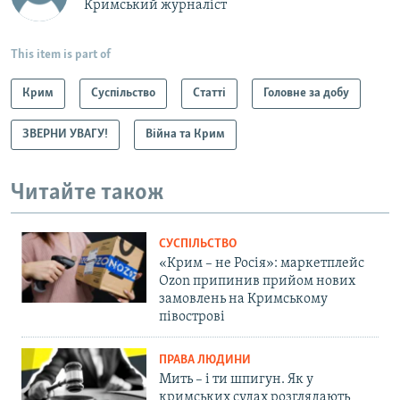
Кримський журналіст
This item is part of
Крим
Суспільство
Статті
Головне за добу
ЗВЕРНИ УВАГУ!
Війна та Крим
Читайте також
СУСПІЛЬСТВО
«Крим – не Росія»: маркетплейс
Ozon припинив прийом нових
замовлень на Кримському
півострові
ПРАВА ЛЮДИНИ
Мить – і ти шпигун. Як у
кримських судах розглядають