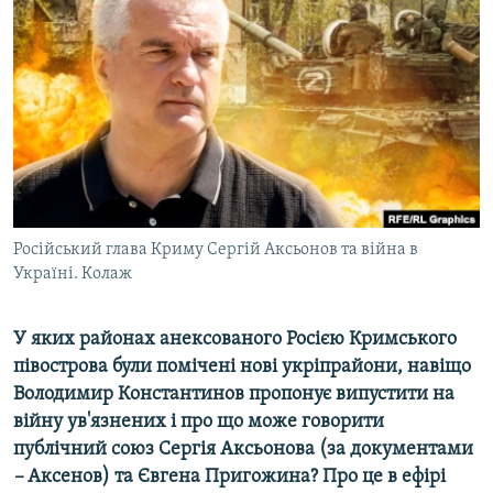
ВІДЕОУРОКИ «ELIFBE»
Русский
СВІДЧЕННЯ ОКУПАЦІЇ
Qırımtatar
УКРАЇНСЬКА ПРОБЛЕМА КРИМУ
ДОЛУЧАЙСЯ!
ІНФОГРАФІКА
Усі сайти RFE/RL
Російський глава Криму Сергій Аксьонов та війна в
Україні. Колаж
У яких районах анексованого Росією Кримського
півострова були помічені нові укріпрайони, навіщо
Володимир Константинов пропонує випустити на
війну ув'язнених і про що може говорити
публічний союз Сергія Аксьонова (за документами
–
Аксенов) та Євгена Пригожина? Про це в ефірі