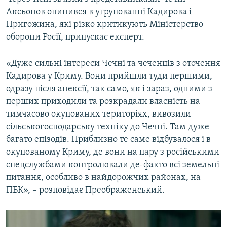
Аксьонов опинився в угрупованні Кадирова і
Пригожина, які різко критикують Міністерство
оборони Росії, припускає експерт.
«Дуже сильні інтереси Чечні та чеченців з оточення
Кадирова у Криму. Вони прийшли туди першими,
одразу після анексії, так само, як і зараз, одними з
перших приходили та розкрадали власність на
тимчасово окупованих територіях, вивозили
сільськогосподарську техніку до Чечні. Там дуже
багато епізодів. Приблизно те саме відбувалося і в
окупованому Криму, де вони на пару з російськими
спецслужбами контролювали де-факто всі земельні
питання, особливо в найдорожчих районах, на
ПБК», – розповідає Преображенський.