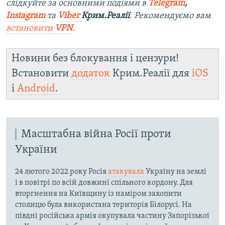
слідкуйте за основними подіями в
Telegram
,
Instagram
та
Viber
Крим.Реалії
. Ре
комендуємо вам
встановити
VPN
.
Новини без блокування і цензури!
Встановити
додаток
Крим.Реалії для
iOS
і
Android
.
Масштабна війна Росії проти
України
24 лютого 2022 року Росія
атакувала
Україну на землі
і в повітрі по всій довжині спільного кордону. Для
вторгнення на Київщину із наміром захопити
столицю була використана територія Білорусі. На
півдні російська армія окупувала частину Запорізької