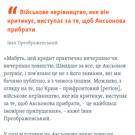
Військове керівництво, яке він
критикує, виступає за те, щоб Аксьонова
прибрати
Іван Преображенський
«Мабуть, цей кредит практично вичерпано чи
вичерпано повністю. Швидше за все, це Аксьонов
розуміє, і пов'язано це не з його заявами, які ми
бачимо публічно, а з чимось іншим. Можливо, з
огляду на те, що Крим – прифронтовий [регіон],
військове керівництво, яке він критикує, виступає
за те, щоб Аксьонова прибрати, – це найбільш
імовірне припущення», – каже Іван
Преображенський.
У разі відставки на Аксьонова чекає почесне