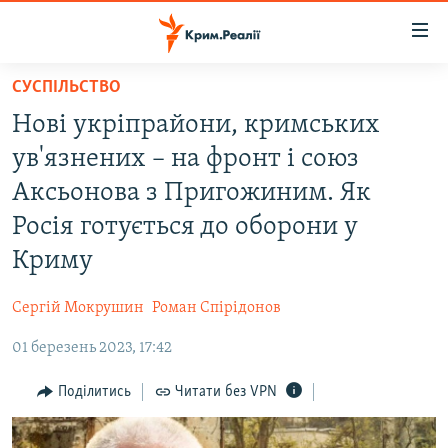
Доступність
посилання
Перейти
СУСПІЛЬСТВО
до
НОВИНИ
Нові укріпрайони, кримських
основного
ВОДА.КРИМ
матеріалу
ув'язнених – на фронт і союз
ВІДЕО ТА ФОТО
Перейти
Аксьонова з Пригожиним. Як
до
ПОЛІТИКА
Росія готується до оборони у
основної
БЛОГИ
навігації
Криму
Перейти
ПОГЛЯД
до
Сергій Мокрушин
Роман Спірідонов
ІНТЕРВ'Ю
пошуку
01 березень 2023, 17:42
ВСЕ ЗА ДЕНЬ
Поділитись
Читати без VPN
СПЕЦПРОЕКТИ
ЯК ОБІЙТИ БЛОКУВАННЯ
ДЕПОРТАЦІЯ