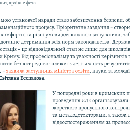
ит, архівне фото
ою установчої наради стало забезпечення безпеки, об’
заменаційного процесу. Пріоритетне завдання – створ
комфортні та рівні умови для кожного випускника, з
здоганне дотримання всіх норм законодавства. Держа
естація – це відповідальний етап не лише для школярів, 
и Криму. Від професіоналізму та уважності керівників 
питів безпосередньо залежить легітимність результатів
, –
заявила заступниця міністра освіти
, науки та молод
Світлана Беспалова
.
У попередні роки в кримських 
проведення ЄДЕ організовували
жорсткого пропускного контрол
та металодетекторами, а також 
відеоспостереженням за процес