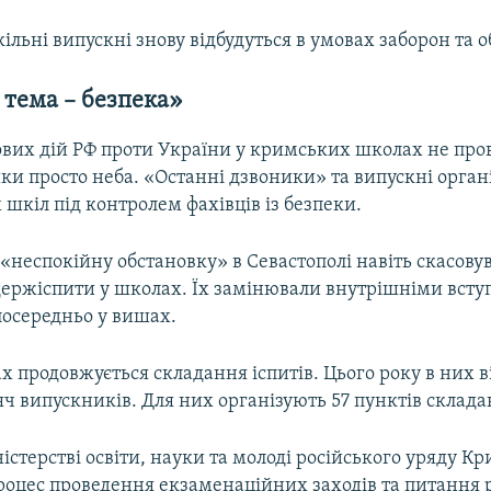
ільні випускні знову відбудуться в умовах заборон та 
тема – безпека»
ових дій РФ проти України у кримських школах не про
йки просто неба. «Останні дзвоники» та випускні орган
 шкіл під контролем фахівців із безпеки.
«неспокійну обстановку» в Севастополі навіть скасов
держіспити у школах. Їх замінювали внутрішніми вст
посередньо у вишах.
х продовжується складання іспитів. Цього року в них в
сяч випускників. Для них організують 57 пунктів склада
ністерстві освіти, науки та молоді російського уряду К
роцес проведення екзаменаційних заходів та питання 