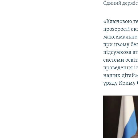
Єдиний держісп
«Ключовою тем
прозорості ек
максимально 
при цьому бе
підсумкова ат
системи освіт
проведення іс
наших дітей»
уряду Криму