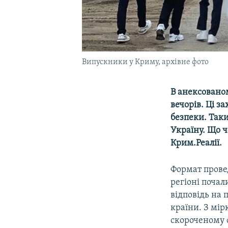
Випускники у Криму, архівне фото
В анексовано
вечорів. Ці з
безпеки. Так
Україну. Що ч
Крим.Реалії.
Формат провед
регіоні почал
відповідь на
країни. З мір
скороченому 