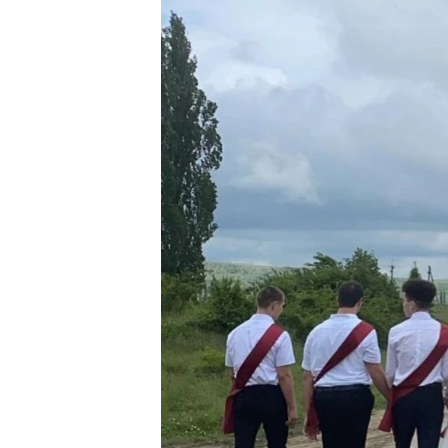
ВІДЕОУРОКИ «ELIFBE»
СВІДЧЕННЯ ОКУПАЦІЇ
УКРАЇНСЬКА ПРОБЛЕМА КРИМУ
ІНФОГРАФІКА