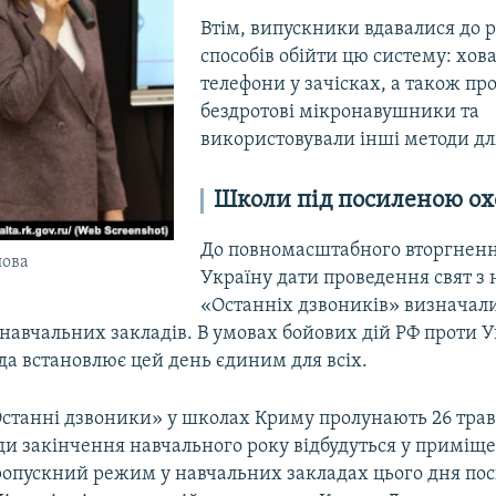
Втім, випускники вдавалися до 
способів обійти цю систему: хов
телефони у зачісках, а також пр
бездротові мікронавушники та
використовували інші методи дл
Школи під посиленою о
До повномасштабного вторгненн
лова
Україну дати проведення свят з 
«Останніх дзвоників» визначал
 навчальних закладів. В умовах бойових дій РФ проти 
да встановлює цей день єдиним для всіх.
Останні дзвоники» у школах Криму пролунають 26 трав
ди закінчення навчального року відбудуться у приміщ
ропускний режим у навчальних закладах цього дня пос