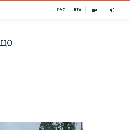
РУС
КТА
 що