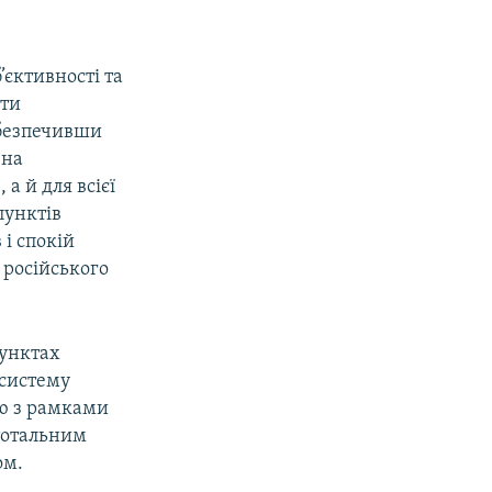
єктивності та
ити
абезпечивши
вна
а й для всієї
пунктів
 і спокій
і російського
пунктах
 систему
ю з рамками
тотальним
ом.