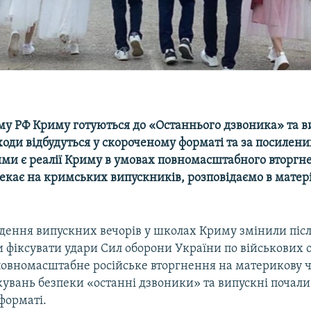
му РФ Криму готуються до «Останнього дзвоника» та 
аходи відбудуться у скороченому форматі та за посилени
ими є реалії Криму в умовах повномасштабного вторгн
екає на кримських випускників, розповідаємо в матері
ення випускних вечорів у школах Криму змінили після
и фіксувати удари Сил оборони України по військових о
 повномасштабне російське вторгнення на материкову 
кувань безпеки «останні дзвоники» та випускні почали
форматі.