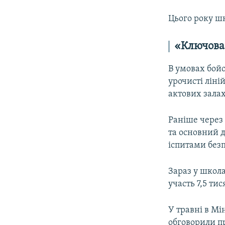
Цього року шк
«Ключова 
В умовах бой
урочисті ліні
актових залах
Раніше через 
та основний 
іспитами без
Зараз у школа
участь 7,5 ти
У травні в Мі
обговорили п