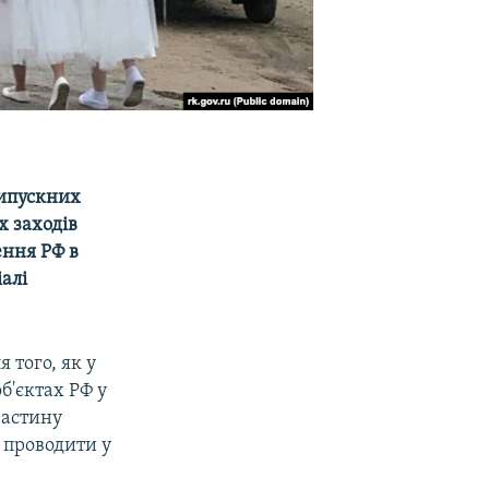
випускних
х заходів
ення РФ в
алі
 того, як у
б'єктах РФ у
частину
 проводити у