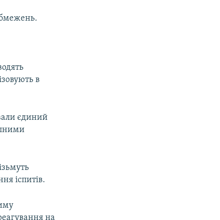
обмежень.
водять
ізовують в
ували єдиний
упними
ізьмуть
ння іспитів.
риму
реагування на