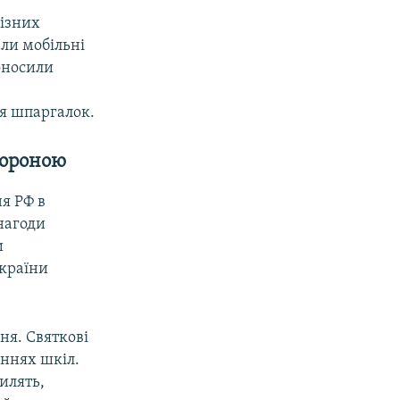
різних
али мобільні
оносили
я шпаргалок.
хороною
я РФ в
нагоди
и
України
ня. Святкові
еннях шкіл.
илять,