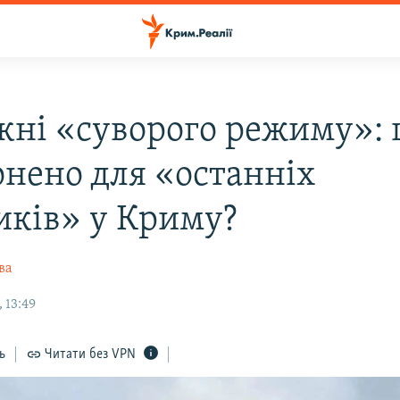
кні «суворого режиму»:
онено для «останніх
иків» у Криму?
ва
 13:49
ь
Читати без VPN