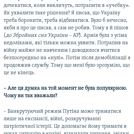
дочекатися, коли викличуть, потрапити в «учебку».
Як ухвалити таке рішення? Я писав, що Україну
треба боронити, треба відбиватися. Було б нечесно,
якби я про це писав, а сам не робив. Тому я й пішов
(
до Збройних сил України – КР
). Армія була з усіма
недоліками, які тільки можна уявити. Потрапив на
війну майже не навченим і доводилося вчитися
безпосередньо на «нулі». Потім після демобілізації я
продовжив службу. Тому що мені було зрозуміло, що
це не кінець.
– Але ця думка на той момент не була популярною.
Чому ви так вважали?
– Банкрутуючий режим Путіна може триматися
лише на експансії, війні, розкручуванні
патріотичної істерії. Це допомагає йому тримати в
руках ситуацію в країні, відкидати питання, звідки