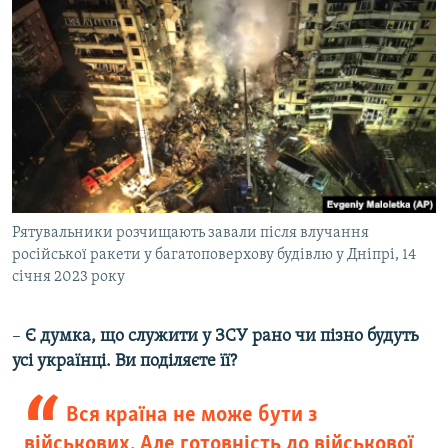
Рятувальники розчищають завали після влучання
російської ракети у багатоповерхову будівлю у Дніпрі, 14
січня 2023 року
–
Є думка, що служити у ЗСУ рано чи пізно будуть
усі українці. Ви поділяєте її?
Вся країна не може бути з
військових. Але готовність до військової