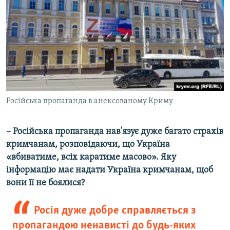
Російська пропаганда в анексованому Криму
– Російська пропаганда нав'язує дуже багато страхів
кримчанам, розповідаючи, що Україна
«вбиватиме, всіх каратиме масово». Яку
інформацію має надати Україна кримчанам, щоб
вони її не боялися?
Росія дуже добре справляється з
пропагандою ненависті до будь-яких