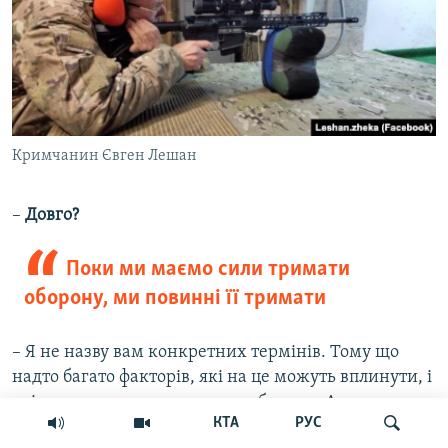
Кримчанин Євген Лешан
–
Довго?
Поки ми маємо сили тримати
оборону, ми повинні її тримати
– Я не назву вам конкретних термінів. Тому що
надто багато факторів, які на це можуть вплинути, і
які ми не можемо зараз передбачити. Але поки ми
КТА
РУС
маємо сили тримати оборону, ми повинні її