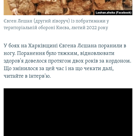
Євген Лешан (другий ліворуч) із побратимами у
територіальній обороні Києва, лютий 2022 року
У боях на Харківщині Євгена Лєшана поранили в
ногу. Поранення було тяжким, відновлювати
здоров'я довелося протягом двох років за кордоном.
Що змінилося за цей час і на що чекати далі,
читайте в інтерв'ю.