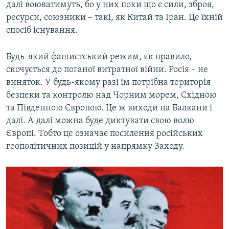
далі воюватимуть, бо у них поки що є сили, зброя,
ресурси, союзники – такі, як Китай та Іран. Це їхній
спосіб існування.
Будь-який фашистський режим, як правило,
скочується до поганої витратної війни. Росія – не
виняток. У будь-якому разі їм потрібна територія
безпеки та контролю над Чорним морем, Східною
та Південною Європою. Це ж виходи на Балкани і
далі. А далі можна буде диктувати свою волю
Європі. Тобто це означає посилення російських
геополітичних позицій у напрямку Заходу.