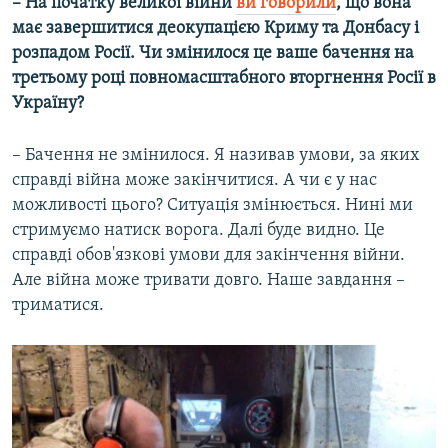
– На початку великої війни
ви говорили
, що вона
має завершитися деокупацією Криму та Донбасу і
розпадом Росії. Чи змінилося це ваше бачення на
третьому році повномасштабного вторгнення Росії в
Україну?
– Бачення не змінилося. Я називав умови, за яких
справді війна може закінчитися. А чи є у нас
можливості цього? Ситуація змінюється. Нині ми
стримуємо натиск ворога. Далі буде видно. Це
справді обов'язкові умови для закінчення війни.
Але війна може тривати довго. Наше завдання –
триматися.