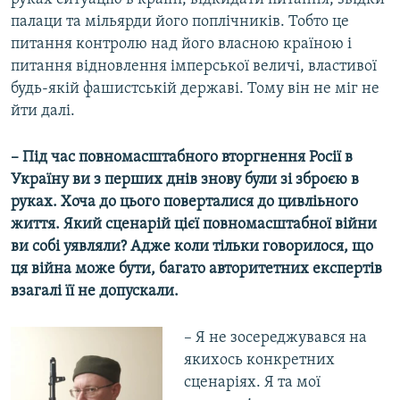
палаци та мільярди його поплічників. Тобто це
питання контролю над його власною країною і
питання відновлення імперської величі, властивої
будь-якій фашистській державі. Тому він не міг не
йти далі.
– Під час повномасштабного вторгнення Росії в
Україну ви з перших днів знову були зі зброєю в
руках. Хоча до цього поверталися до цивліьного
життя. Який сценарій цієї повномасштабної війни
ви собі уявляли? Адже коли тільки говорилося, що
ця війна може бути, багато авторитетних експертів
взагалі її не допускали.
– Я не зосереджувався на
якихось конкретних
сценаріях. Я та мої