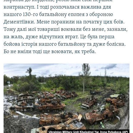
контрнаступ. І тоді розпочалася важлива для
нашого 130-го батальйону епопея з обороною
Дементіївки. Мене поранили на початку цих боїв.
Тому далі мої товариші воювали без мене, зазнали,
на жаль, дуже відчутних втрат. Це була перша
бойова історія нашого батальйону та дуже болісна.
Бо не вміли тоді ще воювати, як треба.