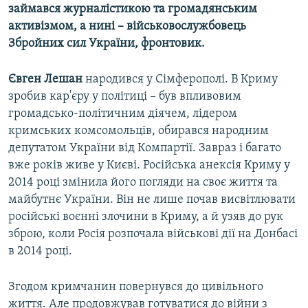
займався журналістикою та громадянським
активізмом, а нині – військовослужбовець
Збройних сил України, фронтовик.
Євген Лешан
народився у Сімферополі. В Криму
зробив кар'єру у політиці – був впливовим
громадсько-політичним діячем, лідером
кримських комсомольців, обирався народним
депутатом України від Компартії. Завраз і багато
вже років живе у Києві. Російська анексія Криму у
2014 році змінила його погляди на своє життя та
майбутнє України. Він не лише почав висвітлювати
російські воєнні злочини в Криму, а й узяв до рук
зброю, коли Росія розпочала військові дії на Донбасі
в 2014 році.
Згодом кримчанин повернувся до цивільного
життя. Але продовжував готуватися до війни з