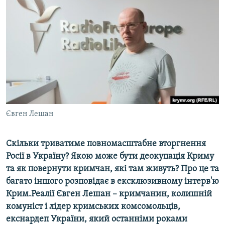
ВІДЕОУРОКИ «ELIFBE»
Русский
СВІДЧЕННЯ ОКУПАЦІЇ
Qırımtatar
УКРАЇНСЬКА ПРОБЛЕМА КРИМУ
ДОЛУЧАЙСЯ!
ІНФОГРАФІКА
Усі сайти RFE/RL
Євген Лешан
Скільки триватиме повномасштабне вторгнення
Росії в Україну? Якою може бути деокупація Криму
та як повернути кримчан, які там живуть? Про це та
багато іншого розповідає в ексклюзивному інтерв'ю
Крим.Реалії Євген Лешан – кримчанин, колишній
комуніст і лідер кримських комсомольців,
екснардеп України, який останніми роками