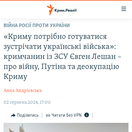
Доступність
посилання
Перейти
ВІЙНА РОСІЇ ПРОТИ УКРАЇНИ
до
НОВИНИ
«Криму потрібно готуватися
основного
ВОДА.КРИМ
матеріалу
зустрічати українські війська»:
ВІДЕО ТА ФОТО
Перейти
кримчанин із ЗСУ Євген Лешан –
до
ПОЛІТИКА
про війну, Путіна та деокупацію
основної
БЛОГИ
навігації
Криму
Перейти
ПОГЛЯД
до
Анна Андрієвська
ІНТЕРВ'Ю
пошуку
02 серпень 2024, 17:00
ВСЕ ЗА ДЕНЬ
Поділитись
Читати без VPN
СПЕЦПРОЕКТИ
ЯК ОБІЙТИ БЛОКУВАННЯ
ДЕПОРТАЦІЯ